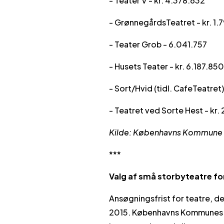
- Teater V - kr. 4.378.632
- GrønnegårdsTeatret - kr. 1.
- Teater Grob - 6.041.757
- Husets Teater - kr. 6.187.85
- Sort/Hvid (tidl. CafeTeatret)
- Teatret ved Sorte Hest - kr.
Kilde: Københavns Kommune
***
Valg af små storbyteatre f
Ansøgningsfrist for teatre, de
2015. Københavns Kommunes Ku