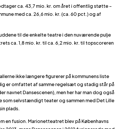
ager ca. 43,7 mio. kr. om året i offentlig støtte –
mune med ca. 26,6 mio. kr. (ca. 60 pct.) og af
uddene til de enkelte teatre i den nuværende pulje
s ca. 1,8 mio. kr. til ca. 6,2 mio. kr. til topscoreren
sehallerne ikke længere figurerer på kommunens liste
ig er omfattet af samme regelsæt og stadig står på
nder navnet Dansescenen), men her har man dog også
de som selvstændigt teater og sammen med Det Lille
sin plads.
 en fusion. Marionetteatret blev på Københavns