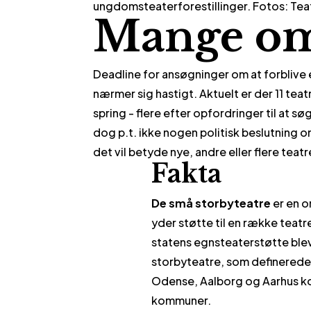
ungdomsteaterforestillinger. Fotos: Te
Mange om
Deadline for ansøgninger om at forblive e
nærmer sig hastigt. Aktuelt er der 11 te
spring - flere efter opfordringer til at s
dog p.t. ikke nogen politisk beslutning
det vil betyde nye, andre eller flere teatr
Fakta
De små storbyteatre
er en 
yder støtte til en række teat
statens egnsteaterstøtte blev d
storbyteatre, som definerede
Odense, Aalborg og Aarhus ko
kommuner.