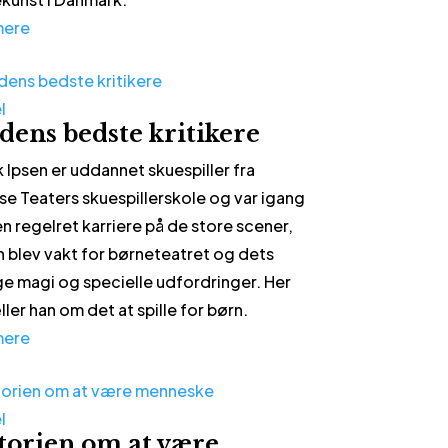
mere
l
dens bedste kritikere
k Ipsen er uddannet skuespiller fra
e Teaters skuespillerskole og var igang
n regelret karriere på de store scener,
n blev vakt for børneteatret og dets
ge magi og specielle udfordringer. Her
ler han om det at spille for børn.
mere
l
torien om at være