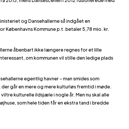
 fra 2013, mens Dansescenen i 2012 fusionerede med
isteriet og Dansehallerne så indgået en
or Københavns Kommune p.t. betaler 5,78 mio. kr.
erne åbenbart ikke længere regnes for et lille
nteressant, om kommunen vil stille den ledige plads
ansehallerne egentlig havner – man smides som
, der går en mere og mere kulturløs fremtid i møde.
viltre kulturelle ildsjæle i nogle år. Men nu skal alle
højhuse, som hele tiden får en ekstra tand i bredde