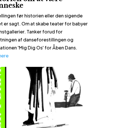
nneske
llingen før historien eller den sigende
et er sagt. Om at skabe teater for babyer
nstgallerier. Tanker forud for
ningen af danseforestillingen og
llationen 'Mig Dig Os' for Åben Dans.
mere