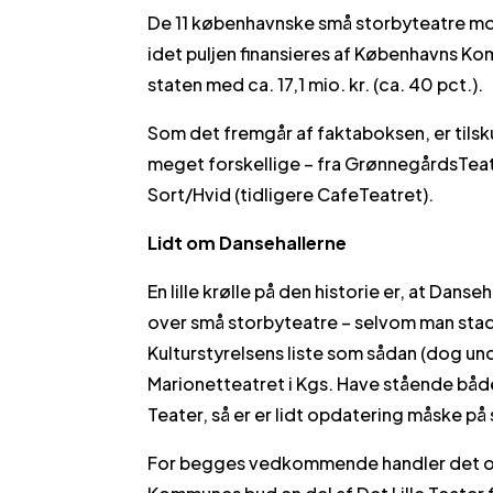
De 11 københavnske små storbyteatre modt
idet puljen finansieres af Københavns Kom
staten med ca. 17,1 mio. kr. (ca. 40 pct.).
Som det fremgår af faktaboksen, er tilsk
meget forskellige – fra GrønnegårdsTeatret
Sort/Hvid (tidligere CafeTeatret).
Lidt om Dansehallerne
En lille krølle på den historie er, at Dan
over små storbyteatre – selvom man stad
Kulturstyrelsens liste som sådan (dog u
Marionetteatret i Kgs. Have stående bå
Teater, så er er lidt opdatering måske på 
For begges vedkommende handler det om