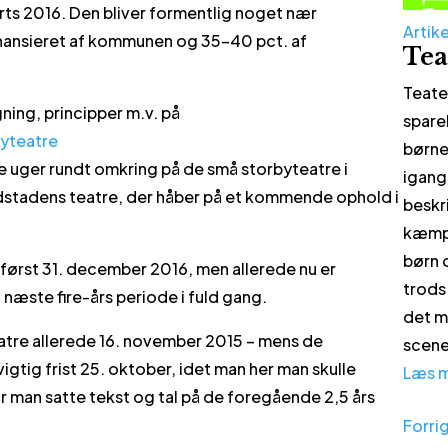
ts 2016. Den bliver formentlig noget nær
Artike
inansieret af kommunen og 35-40 pct. af
Tea
Teate
ing, principper m.v. på
spare
yteatre
børne
sse uger rundt omkring på de små storbyteatre i
igangs
stadens teatre, der håber på et kommende ophold i
beskr
kæmpe
børn 
ørst 31. december 2016, men allerede nu er
trods
næste fire-års periode i fuld gang.
det m
teatre allerede 16. november 2015 – mens de
scene
tig frist 25. oktober, idet man her man skulle
Læs 
r man satte tekst og tal på de foregående 2,5 års
Forri