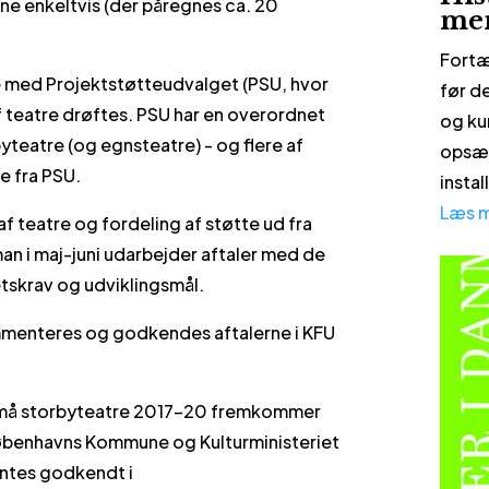
ne enkeltvis (der påregnes ca. 20
me
Fortæ
e med Projektstøtteudvalget (PSU, hvor
før d
 teatre drøftes. PSU har en overordnet
og ku
yteatre (og egnsteatre) - og flere af
opsæt
e fra PSU.
insta
Læs 
 af teatre og fordeling af støtte ud fra
n i maj-juni udarbejder aftaler med de
etskrav og udviklingsmål.
menteres og godkendes aftalerne i KFU
små storbyteatre 2017-20 fremkommer
øbenhavns Kommune og Kulturministeriet
ntes godkendt i