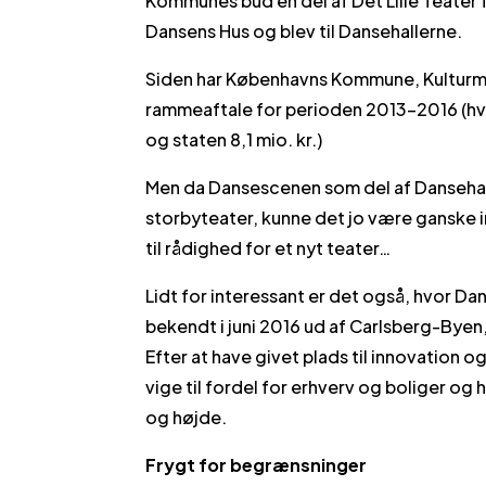
Kommunes bud en del af Det Lille Teater
Dansens Hus og blev til Dansehallerne.
Siden har Københavns Kommune, Kulturmin
rammeaftale for perioden 2013-2016 (hv
og staten 8,1 mio. kr.)
Men da Dansescenen som del af Dansehall
storbyteater, kunne det jo være ganske i
til rådighed for et nyt teater…
Lidt for interessant er det også, hvor D
bekendt i juni 2016 ud af Carlsberg-Byen
Efter at have givet plads til innovation og 
vige til fordel for erhverv og boliger og 
og højde.
Frygt for begrænsninger