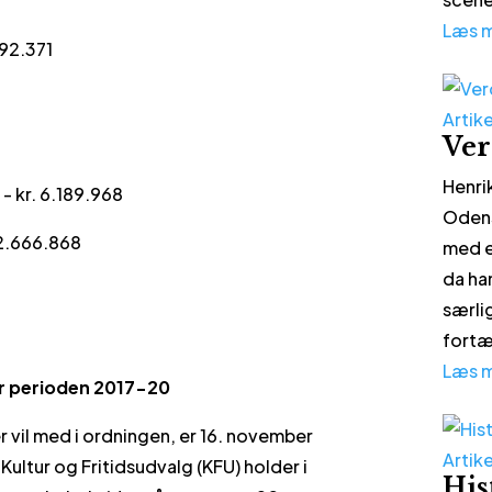
Læs 
792.371
Artike
Ver
0
Henri
 - kr. 6.189.968
Odens
 2.666.868
med e
da ha
særli
fortæl
Læs 
or perioden 2017-20
r vil med i ordningen, er 16. november
Artike
ltur og Fritidsudvalg (KFU) holder i
His