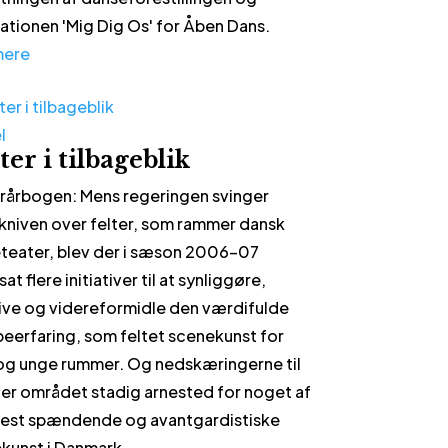
llationen 'Mig Dig Os' for Åben Dans.
mere
l
ter i tilbageblik
rårbogen: Mens regeringen svinger
kniven over felter, som rammer dansk
teater, blev der i sæson 2006-07
at flere initiativer til at synliggøre,
ive og videreformidle den værdifulde
erfaring, som feltet scenekunst for
og unge rummer. Og nedskæringerne til
 er området stadig arnested for noget af
est spændende og avantgardistiske
kunst i Danmark.