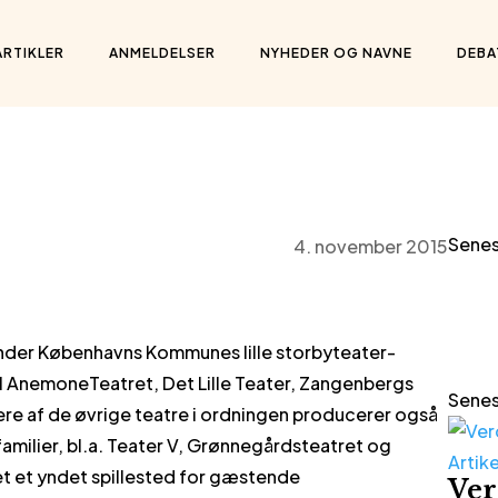
ARTIKLER
ANMELDELSER
NYHEDER OG NAVNE
DEBA
Senes
4. november 2015
under Københavns Kommunes lille storbyteater-
il AnemoneTeatret, Det Lille Teater, Zangenbergs
Senes
ere af de øvrige teatre i ordningen producerer også
familier, bl.a. Teater V, Grønnegårdsteatret og
Artike
et et yndet spillested for gæstende
Ver