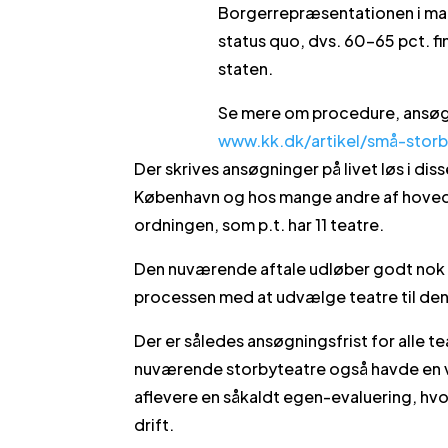
Borgerrepræsentationen i mar
status quo, dvs. 60-65 pct. f
staten.
Se mere om procedure, ansøgn
www.kk.dk/artikel/små-storb
Der skrives ansøgninger på livet løs i di
København og hos mange andre af hoved
ordningen, som p.t. har 11 teatre.
Den nuværende aftale udløber godt nok f
processen med at udvælge teatre til den 
Der er således ansøgningsfrist for alle 
nuværende storbyteatre også havde en vig
aflevere en såkaldt egen-evaluering, hvo
drift.