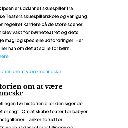
k Ipsen er uddannet skuespiller fra
e Teaters skuespillerskole og var igang
n regelret karriere på de store scener,
n blev vakt for børneteatret og dets
ge magi og specielle udfordringer. Her
ler han om det at spille for børn.
mere
l
torien om at være
nneske
llingen før historien eller den sigende
et er sagt. Om at skabe teater for babyer
nstgallerier. Tanker forud for
ningen af danseforestillingen og