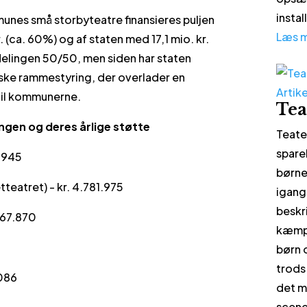
insta
nes små storbyteatre finansieres puljen
Læs 
(ca. 60%) og af staten med 17,1 mio. kr.
delingen 50/50, men siden har staten
ske rammestyring, der overlader en
Artike
 til kommunerne.
Tea
ngen og deres årlige støtte
Teate
spare
.945
børne
etteatret) - kr. 4.781.975
igangs
beskr
.667.870
kæmpe
børn 
trods
.086
det m
scene