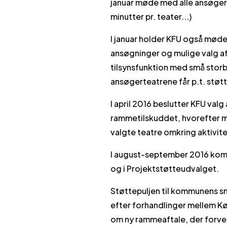
januar møde med alle ansøger
minutter pr. teater...)
I januar holder KFU også mød
ansøgninger og mulige valg af
tilsynsfunktion med små storb
ansøgerteatrene får p.t. støtt
I april 2016 beslutter KFU valg
rammetilskuddet, hvorefter ma
valgte teatre omkring aktivit
I august-september 2016 kom
og i Projektstøtteudvalget.
Støttepuljen til kommunens 
efter forhandlinger mellem K
om ny rammeaftale, der forve