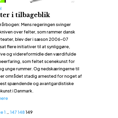
l
ter i tilbageblik
rårbogen: Mens regeringen svinger
kniven over felter, som rammer dansk
teater, blev der i sæson 2006-07
at flere initiativer til at synliggøre,
ive og videreformidle den værdifulde
erfaring, som feltet scenekunst for
og unge rummer. Og nedskæringerne til
 er området stadig arnested for noget af
est spændende og avantgardistiske
kunst i Danmark.
mere
ge
1
…
147
148
149