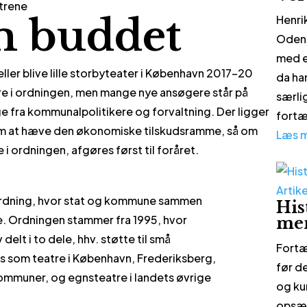
atrene
 buddet
Henri
Odens
med e
ller blive lille storbyteater i København 2017-20
da ha
atre i ordningen, men mange nye ansøgere står på
særli
øge fra kommunalpolitikere og forvaltning. Der ligger
fortæl
 om at hæve den økonomiske tilskudsramme, så om
Læs 
e i ordningen, afgøres først til foråret.
Artike
ordning, hvor stat og kommune sammen
His
re. Ordningen stammer fra 1995, hvor
me
elt i to dele, hhv. støtte til små
Fortæ
s som teatre i København, Frederiksberg,
før d
mmuner, og egnsteatre i landets øvrige
og ku
opsæt