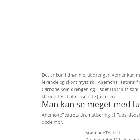
Det er kun i drømme, at drengen Verner kan m
levende og skønt mystisk i AnemoneTeatrets fi
Carbone som drengen og Lisbet Lipschitz som 
klarinetten. Foto: Liselotte Justesen
Man kan se meget med lu
AnemoneTeatrets dramatisering af Fupz’ dødshi
døde mor.
AnemoneTeatret:
'Drengen der lå i sin sen