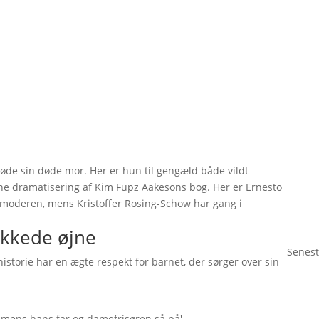
øde sin døde mor. Her er hun til gengæld både vildt
ne dramatisering af Kim Fupz Aakesons bog. Her er Ernesto
moderen, mens Kristoffer Rosing-Schow har gang i
kkede øjne
Senest
storie har en ægte respekt for barnet, der sørger over sin
g mens hans far og damefrisøren så på'