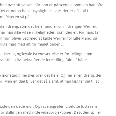
hed over sit væsen, når han er på scenen. Som om han ofte
. Det er netop hans usynlighedsevne, der er på spil i
mefrisøren så på'.
r den dreng, som det hele handler om – drengen Werner,
når han ikke vil se virkeligheden, som den er. For hans far
og hun bliver ved med at kalde Werner for Lille Mand, så
erlige mad med alt for meget peber …
matisering og loyale iscenesættelse er fortællingen om
vet til en livsbekræftende forestilling fuld af både
 mor stadig hersker over det hele. Og her er en dreng, der
r. Men en dag bliver det så slemt, at han lægger sig til at
møde den døde mor. Og i scenografen Liselotte Justesens
r skillingen med vilde videoprojektioner. Desuden spiller