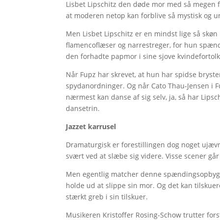
Lisbet Lipschitz den døde mor med så megen f
at moderen netop kan forblive så mystisk og 
Men Lisbet Lipschitz er en mindst lige så skøn
flamencoflæser og narrestreger, for hun sp
den forhadte papmor i sine sjove kvindefortol
Når Fupz har skrevet, at hun har spidse bryste
spydanordninger. Og når Cato Thau-Jensen i 
nærmest kan danse af sig selv, ja, så har Lip
dansetrin.
Jazzet karrusel
Dramaturgisk er forestillingen dog noget ujæv
svært ved at slæbe sig videre. Visse scener går
Men egentlig matcher denne spændingsopbygnin
holde ud at slippe sin mor. Og det kan tilskuer
stærkt greb i sin tilskuer.
Musikeren Kristoffer Rosing-Schow trutter for