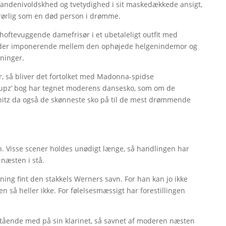
andenivoldskhed og tvetydighed i sit maskedækkede ansigt,
urørlig som en død person i drømme.
 hoftevuggende damefrisør i et ubetaleligt outfit med
ænder imponerende mellem den ophøjede helgenindemor og
kninger.
r, så bliver det fortolket med Madonna-spidse
Fupz’ bog har tegnet moderens dansesko, som om de
schitz da også de skønneste sko på til de mest drømmende
n. Visse scener holdes unødigt længe, så handlingen har
 næsten i stå.
g fint den stakkels Werners savn. For han kan jo ikke
en så heller ikke. For følelsesmæssigt har forestillingen
stående med på sin klarinet, så savnet af moderen næsten