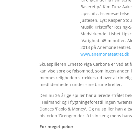
Baseret på Kim Fupz Aake
Lipschitz. Iscenesættelse: 
Justesen. Lys: Kasper Stou
Musik: Kristoffer Rosing-S
Medvirkende: Lisbet Lipsc
Varighed: 45 minutter. Al
2013 på AnemoneTeatret, h
www.anemoneteatret.dk
Skuespilleren Ernesto Piga Carbone er ved at f
kan vise sorg og følsomhed, som ingen anden li
menneskeligheden strækkes ud over al rimelighe
medlidenheden under sine brune krøller.
Den nu 36-årige spiller har allerede strålet b
i Helmand' og i flygtningeforestillingen 'Græ
Dances 'Paolo & Money'. Og nu spiller han al
historien 'Drengen der lå i sin seng mens hans
For meget peber