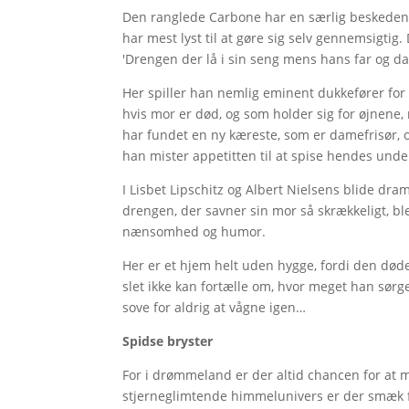
Den ranglede Carbone har en særlig beskeden
har mest lyst til at gøre sig selv gennemsigtig
'Drengen der lå i sin seng mens hans far og da
Her spiller han nemlig eminent dukkefører fo
hvis mor er død, og som holder sig for øjnene, 
har fundet en ny kæreste, som er damefrisør, 
han mister appetitten til at spise hendes und
I Lisbet Lipschitz og Albert Nielsens blide dra
drengen, der savner sin mor så skrækkeligt, ble
nænsomhed og humor.
Her er et hjem helt uden hygge, fordi den døde
slet ikke kan fortælle om, hvor meget han sørge
sove for aldrig at vågne igen…
Spidse bryster
For i drømmeland er der altid chancen for at 
stjerneglimtende himmelunivers er der smæk fo