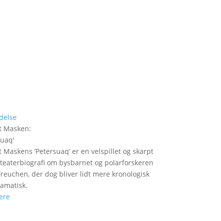
delse
t Masken
:
suaq
'
t Maskens ’Petersuaq’ er en velspillet og skarpt
t teaterbiografi om bysbarnet og polarforskeren
Freuchen, der dog bliver lidt mere kronologisk
amatisk.
ere