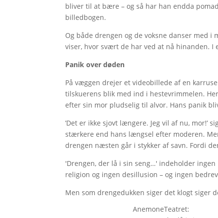
bliver til at bære – og så har han endda pom
billedbogen.
Og både drengen og de voksne danser med i m
viser, hvor svært de har ved at nå hinanden. I
Panik over døden
På væggen drejer et videobillede af en karrusel
tilskuerens blik med ind i hestevrimmelen. He
efter sin mor pludselig til alvor. Hans panik bli
’Det er ikke sjovt længere. Jeg vil af nu, mor!’ 
stærkere end hans længsel efter moderen. Men 
drengen næsten går i stykker af savn. Fordi de
'Drengen, der lå i sin seng…' indeholder inge
religion og ingen desillusion – og ingen bedr
Men som drengedukken siger det klogt siger d
AnemoneTeatret: