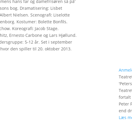
g mens hans far og damefrisøren så på'
sons bog. Dramatisering: Lisbet
Albert Nielsen. Scenografi: Liselotte
enborg. Kostumer: Bolette Bonfils.
chow. Koreografi: Jacob Stage.
hitz, Ernesto Carbone og Lars Hjøllund.
dersgruppe: 5-12 år. Set i september
vor den spiller til 20. oktober 2013.
Anmel
Teatre
'
Peter
Teatre
fortal
Peter 
end dr
Læs m