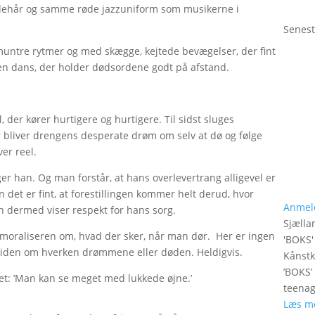
adehår og samme røde jazzuniform som musikerne i
Senest
untre rytmer og med skægge, kejtede bevægelser, der fint
 en dans, der holder dødsordene godt på afstand.
, der kører hurtigere og hurtigere. Til sidst sluges
r bliver drengens desperate drøm om selv at dø og følge
ver reel.
siger han. Og man forstår, at hans overlevertrang alligevel er
det er fint, at forestillingen kommer helt derud, hvor
Anmel
n dermed viser respekt for hans sorg.
Sjælla
n moraliseren om, hvad der sker, når man dør. Her er ingen
'
BOKS
'
eviden om hverken drømmene eller døden. Heldigvis.
Kånstk
’BOKS’
et: ’Man kan se meget med lukkede øjne.’
teenag
Læs m