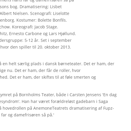
sons bog. Dramatisering: Lisbet
Albert Nielsen. Scenografi: Liselotte
enborg. Kostumer: Bolette Bonfils.
chow. Koreografi: Jacob Stage.
hitz, Ernesto Carbone og Lars Hjøllund.
dersgruppe: 5-12 år. Set i september
vor den spiller til 20. oktober 2013.
å en helt særlig plads i dansk børneteater. Det er ham, der
ge nu. Det er ham, der får de roller, hvor
d. Det er ham, der skiftes til at føle smerten og
ekymret på Bornholms Teater, både i Carsten Jensens 'En dag
nsesyndrom'. Han har været forældreløst gadebarn i Saga
tså hovedrollen på AnemoneTeatrets dramatisering af Fupz-
 far og damefrisøren så på.'