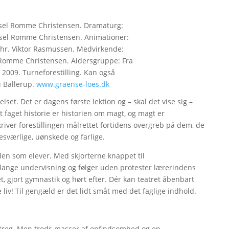
sssel Romme Christensen. Dramaturg:
issel Romme Christensen. Animationer:
Chr. Viktor Rasmussen. Medvirkende:
l Romme Christensen. Aldersgruppe: Fra
 2009. Turneforestilling. Kan også
i Ballerup.
www.graense-loes.dk
set. Det er dagens første lektion og – skal det vise sig –
t faget historie er historien om magt, og magt er
river forestillingen målrettet fortidens overgreb på dem, de
sværlige, uønskede og farlige.
len som elever. Med skjorterne knappet til
lange undervisning og følger uden protester lærerindens
et, gjort gymnastik og hørt efter. Dér kan teatret åbenbart
 liv! Til gengæld er det lidt småt med det faglige indhold.
restreg. Men trods masser af opfindsomhed og en