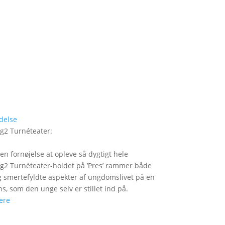
delse
g2 Turnéteater
:
 en fornøjelse at opleve så dygtigt hele
2 Turnéteater-holdet på ’Pres’ rammer både
og smertefyldte aspekter af ungdomslivet på en
ns, som den unge selv er stillet ind på.
ere