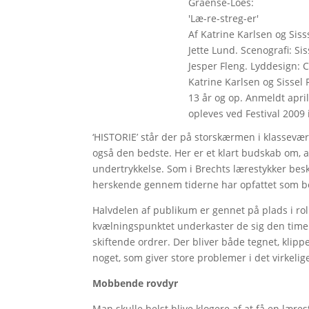
Graense-Loes:
'Læ-re-streg-er'
Af Katrine Karlsen og Si
Jette Lund. Scenografi: S
Jesper Fleng. Lyddesign: 
Katrine Karlsen og Sisse
13 år og op. Anmeldt april
opleves ved Festival 2009 
‘HISTORIE’ står der på storskærmen i klasseværel
også den bedste. Her er et klart budskab om, a
undertrykkelse. Som i Brechts lærestykker besk
herskende gennem tiderne har opfattet som be
Halvdelen af publikum er gennet på plads i rol
kvælningspunktet underkaster de sig den time
skiftende ordrer. Der bliver både tegnet, klipp
noget, som giver store problemer i det virkelige
Mobbende rovdyr
Man skulle helst blive klogere af at få en læ