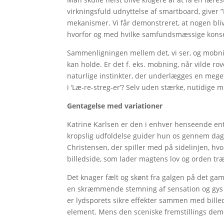
virkningsfuld udnyttelse af smartboard, giver 
mekanismer. Vi får demonstreret, at nogen bliv
hvorfor og med hvilke samfundsmæssige konsek
Sammenligningen mellem det, vi ser, og mobn
kan holde. Er det f. eks. mobning, når vilde rovd
naturlige instinkter, der underlægges en meget
i ‘Læ-re-streg-er’? Selv uden stærke, nutidige
Gentagelse med variationer
Katrine Karlsen er den i enhver henseende ent
kropslig udfoldelse guider hun os gennem dag
Christensen, der spiller med på sidelinjen, hvor
billedside, som lader magtens lov og orden tr
Det knager fælt og skønt fra galgen på det ga
en skræmmende stemning af sensation og gys i f
er lydsporets sikre effekter sammen med bill
element. Mens den sceniske fremstillings dem