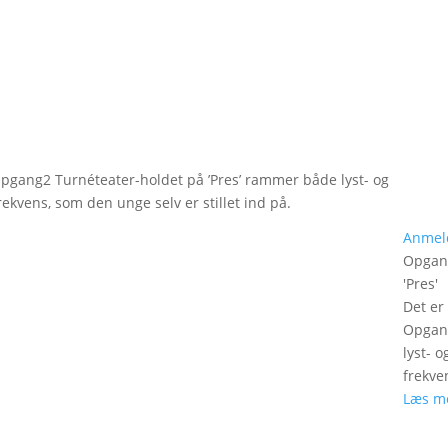
 Opgang2 Turnéteater-holdet på ’Pres’ rammer både lyst- og
ekvens, som den unge selv er stillet ind på.
Anmel
Opgan
'
Pres
'
Det er
Opgang
lyst- 
frekve
Læs m