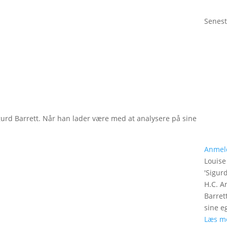
Senest
gurd Barrett. Når han lader være med at analysere på sine
Anmel
Louise
'
Sigurd
H.C. A
Barret
sine e
Læs m