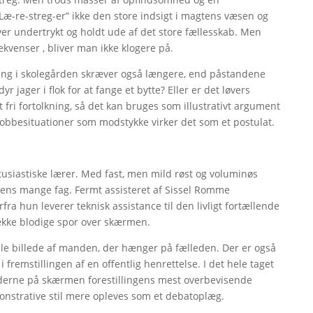
”Læ-re-streg-er” ikke den store indsigt i magtens væsen og
er undertrykt og holdt ude af det store fællesskab. Men
venser , bliver man ikke klogere på.
ing i skolegården skræver også længere, end påstandene
yr jager i flok for at fange et bytte? Eller er det løvers
 fri fortolkning, så det kan bruges som illustrativt argument
 mobbesituationer som modstykke virker det som et postulat.
usiastiske lærer. Med fast, men mild røst og voluminøs
ens mange fag. Fermt assisteret af Sissel Romme
fra hun leverer teknisk assistance til den livligt fortællende
ække blodige spor over skærmen.
mle billede af manden, der hænger på fælleden. Der er også
remstillingen af en offentlig henrettelse. I det hele taget
ederne på skærmen forestillingens mest overbevisende
onstrative stil mere opleves som et debatoplæg.