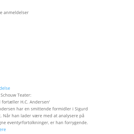
e anmeldelser
delse
 Schouw Teater
:
 fortæller H.C. Andersen
'
ndersen har en smittende formidler i Sigurd
t. Når han lader være med at analysere på
gne eventyrfortolkninger, er han forrygende.
ere