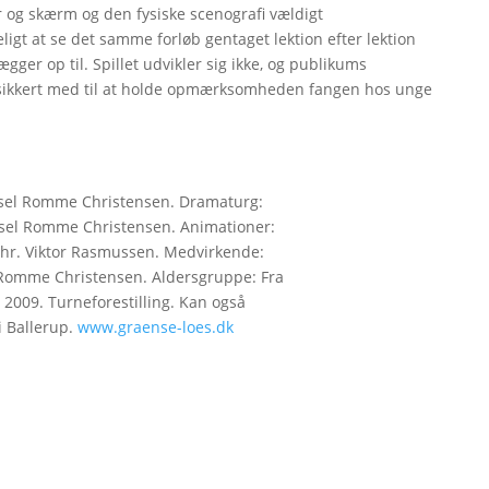
r og skærm og den fysiske scenografi vældigt
gt at se det samme forløb gentaget lektion efter lektion
gger op til. Spillet udvikler sig ikke, og publikums
r sikkert med til at holde opmærksomheden fangen hos unge
sssel Romme Christensen. Dramaturg:
issel Romme Christensen. Animationer:
Chr. Viktor Rasmussen. Medvirkende:
l Romme Christensen. Aldersgruppe: Fra
 2009. Turneforestilling. Kan også
i Ballerup.
www.graense-loes.dk