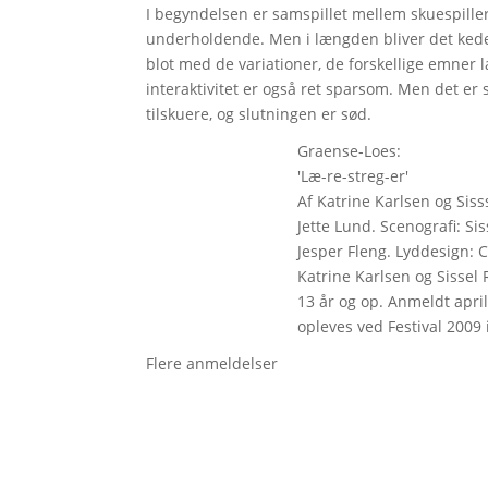
I begyndelsen er samspillet mellem skuespille
underholdende. Men i længden bliver det kedeli
blot med de variationer, de forskellige emner læ
interaktivitet er også ret sparsom. Men det e
tilskuere, og slutningen er sød.
Graense-Loes:
'Læ-re-streg-er'
Af Katrine Karlsen og Si
Jette Lund. Scenografi: S
Jesper Fleng. Lyddesign: 
Katrine Karlsen og Sisse
13 år og op. Anmeldt april
opleves ved Festival 2009 
Flere anmeldelser