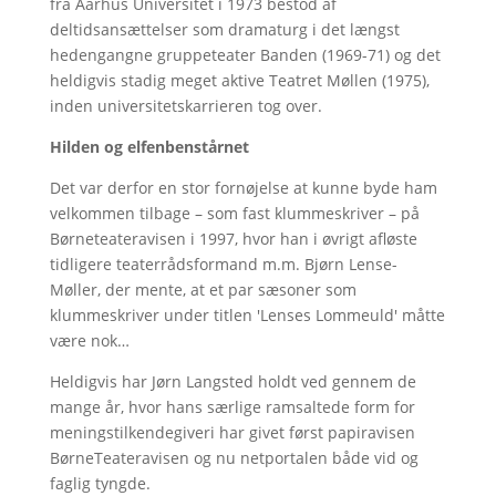
fra Aarhus Universitet i 1973 bestod af
deltidsansættelser som dramaturg i det længst
hedengangne gruppeteater Banden (1969-71) og det
heldigvis stadig meget aktive Teatret Møllen (1975),
inden universitetskarrieren tog over.
Hilden og elfenbenstårnet
Det var derfor en stor fornøjelse at kunne byde ham
velkommen tilbage – som fast klummeskriver – på
Børneteateravisen i 1997, hvor han i øvrigt afløste
tidligere teaterrådsformand m.m. Bjørn Lense-
Møller, der mente, at et par sæsoner som
klummeskriver under titlen 'Lenses Lommeuld' måtte
være nok…
Heldigvis har Jørn Langsted holdt ved gennem de
mange år, hvor hans særlige ramsaltede form for
meningstilkendegiveri har givet først papiravisen
BørneTeateravisen og nu netportalen både vid og
faglig tyngde.