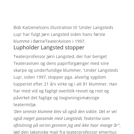
Bob Katzenelsons illustration til 'Under Langsteds
Lup' har fulgt Jørn Langsted siden hans første
klumme i BørneTeaterAvisen i 1997.
Lupholder Langsted stopper
Teaterprofessor Jørn Langsted, der har beriget
Teateravisen og dens papirforgænger med sine
skarpe og underfundige klummer, 'Under Langsteds
Lup', siden 1997, stopper pga. alvorlig sygdom
lupperiet efter 21 års virke og i alt 81 klummer. Han
har med vid og fagligt overblik revset og rost og
påvirket det faglige og lovgivningsmæssige
teatermiljø.
'Den seneste klumme blev så også den sidste. Det er vel
også meget passende med Langsteds Teaterlov som
afslutning på serien gennem jeg ved ikke hvor mange år''
,
lød den lakoniske mail fra teaterprofessor emeritus