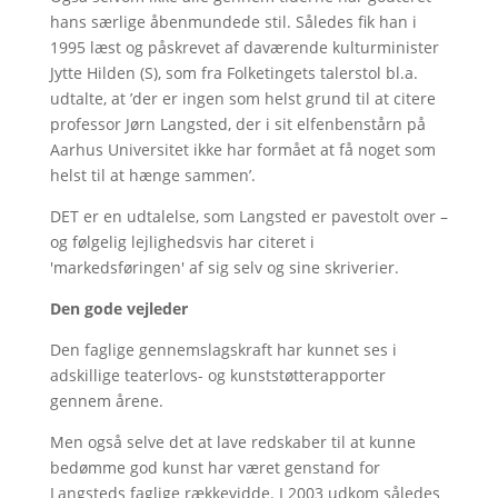
hans særlige åbenmundede stil. Således fik han i
1995 læst og påskrevet af daværende kulturminister
Jytte Hilden (S), som fra Folketingets talerstol bl.a.
udtalte, at ’der er ingen som helst grund til at citere
professor Jørn Langsted, der i sit elfenbenstårn på
Aarhus Universitet ikke har formået at få noget som
helst til at hænge sammen’.
DET er en udtalelse, som Langsted er pavestolt over –
og følgelig lejlighedsvis har citeret i
'markedsføringen' af sig selv og sine skriverier.
Den gode vejleder
Den faglige gennemslagskraft har kunnet ses i
adskillige teaterlovs- og kunststøtterapporter
gennem årene.
Men også selve det at lave redskaber til at kunne
bedømme god kunst har været genstand for
Langsteds faglige rækkevidde. I 2003 udkom således