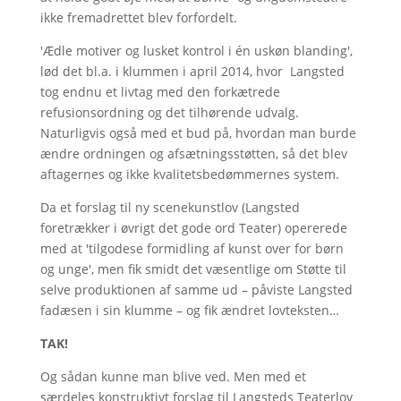
ikke fremadrettet blev forfordelt.
'Ædle motiver og lusket kontrol i én uskøn blanding',
lød det bl.a. i klummen i april 2014, hvor Langsted
tog endnu et livtag med den forkætrede
refusionsordning og det tilhørende udvalg.
Naturligvis også med et bud på, hvordan man burde
ændre ordningen og afsætningsstøtten, så det blev
aftagernes og ikke kvalitetsbedømmernes system.
Da et forslag til ny scenekunstlov (Langsted
foretrækker i øvrigt det gode ord Teater) opererede
med at 'tilgodese formidling af kunst over for børn
og unge', men fik smidt det væsentlige om Støtte til
selve produktionen af samme ud – påviste Langsted
fadæsen i sin klumme – og fik ændret lovteksten…
TAK!
Og sådan kunne man blive ved. Men med et
særdeles konstruktivt forslag til Langsteds Teaterlov