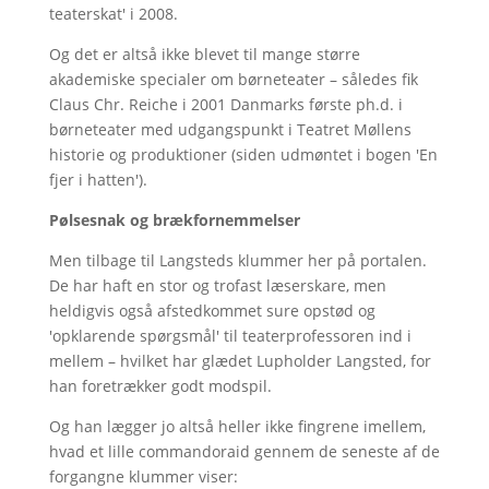
teaterskat' i 2008.
Og det er altså ikke blevet til mange større
akademiske specialer om børneteater – således fik
Claus Chr. Reiche i 2001 Danmarks første ph.d. i
børneteater med udgangspunkt i Teatret Møllens
historie og produktioner (siden udmøntet i bogen 'En
fjer i hatten').
Pølsesnak og brækfornemmelser
Men tilbage til Langsteds klummer her på portalen.
De har haft en stor og trofast læserskare, men
heldigvis også afstedkommet sure opstød og
'opklarende spørgsmål' til teaterprofessoren ind i
mellem – hvilket har glædet Lupholder Langsted, for
han foretrækker godt modspil.
Og han lægger jo altså heller ikke fingrene imellem,
hvad et lille commandoraid gennem de seneste af de
forgangne klummer viser: