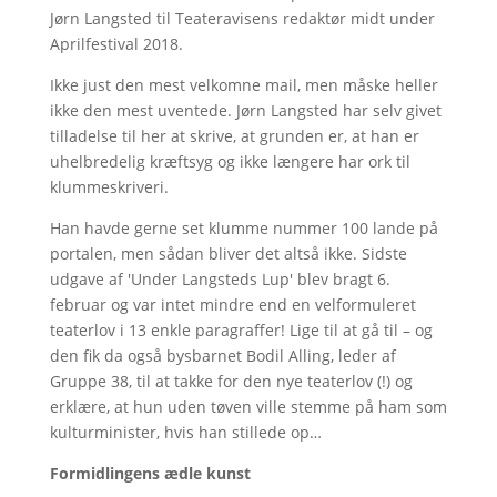
Jørn Langsted til Teateravisens redaktør midt under
Aprilfestival 2018.
Ikke just den mest velkomne mail, men måske heller
ikke den mest uventede. Jørn Langsted har selv givet
tilladelse til her at skrive, at grunden er, at han er
uhelbredelig kræftsyg og ikke længere har ork til
klummeskriveri.
Han havde gerne set klumme nummer 100 lande på
portalen, men sådan bliver det altså ikke. Sidste
udgave af 'Under Langsteds Lup' blev bragt 6.
februar og var intet mindre end en velformuleret
teaterlov i 13 enkle paragraffer! Lige til at gå til – og
den fik da også bysbarnet Bodil Alling, leder af
Gruppe 38, til at takke for den nye teaterlov (!) og
erklære, at hun uden tøven ville stemme på ham som
kulturminister, hvis han stillede op…
Formidlingens ædle kunst