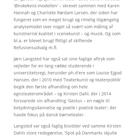
'Ønskekvist-modellen' – skrevet sammen med Karen
Hannah og Charlotte Rørdam Larsen, der siden har
fungeret som en meget brugt og rimelig tilgængelig
analysemodel over noget så svært som måling af
kunstnerisk kvalitet i scenekunst – og musik. Og som
bl.a. er blevet brugt flittigt af skiftende
Refusionsudvalg m.fl.
Jørn Langsted har også sat sine faglige aftryk som
vejleder for en lang række studerende i
universitetsregi, herunder ph.d'ere som Louise Ejgod
Hansen, der i 2010 med ‘Teaterkunst og teaterpolitik’
begik den første afhandling om hele
egnsteaterområdet – og Kirsten Dahl, der i 2014
forsvarede sin afhandling 'Gestus – en nøgle til
betydningsdannelse og poetik i poetisk teater', der
havde fokus på dansk børneteater.
Langsted var også faglig bisidder ved samme Kirsten
Dahls store redegørelse, 'Spot på Danmarks skjulte