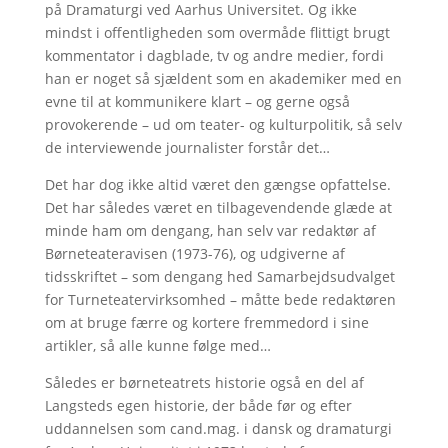
på Dramaturgi ved Aarhus Universitet. Og ikke
mindst i offentligheden som overmåde flittigt brugt
kommentator i dagblade, tv og andre medier, fordi
han er noget så sjældent som en akademiker med en
evne til at kommunikere klart – og gerne også
provokerende – ud om teater- og kulturpolitik, så selv
de interviewende journalister forstår det…
Det har dog ikke altid været den gængse opfattelse.
Det har således været en tilbagevendende glæde at
minde ham om dengang, han selv var redaktør af
Børneteateravisen (1973-76), og udgiverne af
tidsskriftet – som dengang hed Samarbejdsudvalget
for Turneteatervirksomhed – måtte bede redaktøren
om at bruge færre og kortere fremmedord i sine
artikler, så alle kunne følge med…
Således er børneteatrets historie også en del af
Langsteds egen historie, der både før og efter
uddannelsen som cand.mag. i dansk og dramaturgi