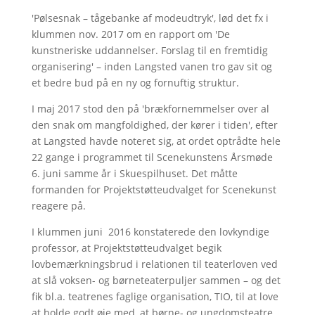
'Pølsesnak – tågebanke af modeudtryk', lød det fx i
klummen nov. 2017 om en rapport om 'De
kunstneriske uddannelser. Forslag til en fremtidig
organisering' – inden Langsted vanen tro gav sit og
et bedre bud på en ny og fornuftig struktur.
I maj 2017 stod den på 'brækfornemmelser over al
den snak om mangfoldighed, der kører i tiden', efter
at Langsted havde noteret sig, at ordet optrådte hele
22 gange i programmet til Scenekunstens Årsmøde
6. juni samme år i Skuespilhuset. Det måtte
formanden for Projektstøtteudvalget for Scenekunst
reagere på.
I klummen juni 2016 konstaterede den lovkyndige
professor, at Projektstøtteudvalget begik
lovbemærkningsbrud i relationen til teaterloven ved
at slå voksen- og børneteaterpuljer sammen – og det
fik bl.a. teatrenes faglige organisation, TIO, til at love
at holde godt øje med, at børne- og ungdomsteatre