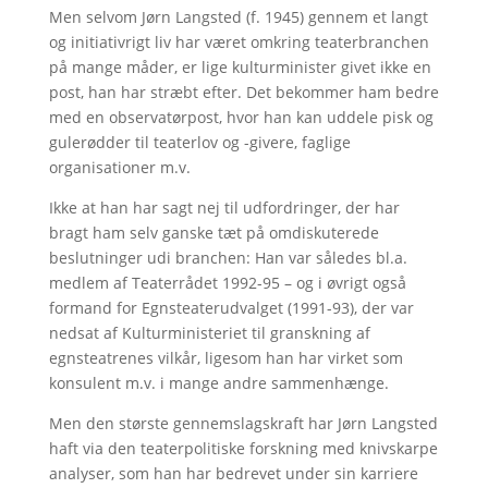
Men selvom Jørn Langsted (f. 1945) gennem et langt
og initiativrigt liv har været omkring teaterbranchen
på mange måder, er lige kulturminister givet ikke en
post, han har stræbt efter. Det bekommer ham bedre
med en observatørpost, hvor han kan uddele pisk og
gulerødder til teaterlov og -givere, faglige
organisationer m.v.
Ikke at han har sagt nej til udfordringer, der har
bragt ham selv ganske tæt på omdiskuterede
beslutninger udi branchen: Han var således bl.a.
medlem af Teaterrådet 1992-95 – og i øvrigt også
formand for Egnsteaterudvalget (1991-93), der var
nedsat af Kulturministeriet til granskning af
egnsteatrenes vilkår, ligesom han har virket som
konsulent m.v. i mange andre sammenhænge.
Men den største gennemslagskraft har Jørn Langsted
haft via den teaterpolitiske forskning med knivskarpe
analyser, som han har bedrevet under sin karriere