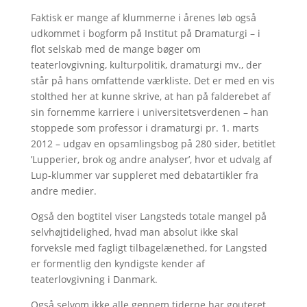
Faktisk er mange af klummerne i årenes løb også
udkommet i bogform på Institut på Dramaturgi – i
flot selskab med de mange bøger om
teaterlovgivning, kulturpolitik, dramaturgi mv., der
står på hans omfattende værkliste. Det er med en vis
stolthed her at kunne skrive, at han på falderebet af
sin fornemme karriere i universitetsverdenen – han
stoppede som professor i dramaturgi pr. 1. marts
2012 – udgav en opsamlingsbog på 280 sider, betitlet
’Lupperier, brok og andre analyser’, hvor et udvalg af
Lup-klummer var suppleret med debatartikler fra
andre medier.
Også den bogtitel viser Langsteds totale mangel på
selvhøjtidelighed, hvad man absolut ikke skal
forveksle med fagligt tilbagelænethed, for Langsted
er formentlig den kyndigste kender af
teaterlovgivning i Danmark.
Også selvom ikke alle gennem tiderne har gouteret