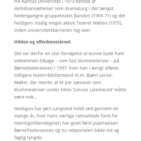
fra Aarhus Universitet i 1973 bestod af
deltidsansættelser som dramaturg i det længst
hedengangne gruppeteater Banden (1969-71) og det
heldigvis stadig meget aktive Teatret Møllen (1975),
inden universitetskarrieren tog over.
Hilden og elfenbenstårnet
Det var derfor en stor fornøjelse at kunne byde ham
velkommen tilbage – som fast klummeskriver – på
Børneteateravisen i 1997, hvor han i øvrigt afløste
tidligere teaterrådsformand m.m. Bjørn Lense-
Møller, der mente, at et par sæsoner som
klummeskriver under titlen 'Lenses Lommeuld' måtte
være nok…
Heldigvis har Jørn Langsted holdt ved gennem de
mange år, hvor hans særlige ramsaltede form for
meningstilkendegiveri har givet først papiravisen
BørneTeateravisen og nu netportalen både vid og
faglig tyngde.