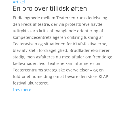
Artikel
En bro over tillidskløften
Et dialogmøde mellem Teatercentrums ledelse og
den kreds af teatre, der via protestbreve havde
udtrykt skarp kritik af manglende orientering af
kompetencecentrets ageren omkring lukning af
Teateravisen og situationen for KLAP-festivalerne,
blev afviklet i fordragelighed. Brudflader eksisterer
stadig, men asfalteres nu med aftaler om fremtidige
fællesmøder, hvor teatrene kan informeres om
Teatercentrums strategiske overvejelser – og en
fuldtonet udmelding om at bevare den store KLAP-
festival ukurateret.
Læs mere