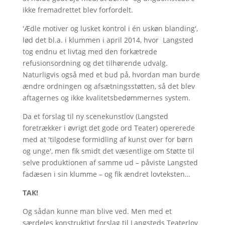
ikke fremadrettet blev forfordelt.
'Ædle motiver og lusket kontrol i én uskøn blanding',
lød det bl.a. i klummen i april 2014, hvor Langsted
tog endnu et livtag med den forkætrede
refusionsordning og det tilhørende udvalg.
Naturligvis også med et bud på, hvordan man burde
ændre ordningen og afsætningsstøtten, så det blev
aftagernes og ikke kvalitetsbedømmernes system.
Da et forslag til ny scenekunstlov (Langsted
foretrækker i øvrigt det gode ord Teater) opererede
med at 'tilgodese formidling af kunst over for børn
og unge', men fik smidt det væsentlige om Støtte til
selve produktionen af samme ud – påviste Langsted
fadæsen i sin klumme – og fik ændret lovteksten…
TAK!
Og sådan kunne man blive ved. Men med et
særdeles konstruktivt forslag til Langsteds Teaterlov