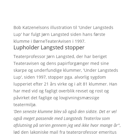
Bob Katzenelsons illustration til 'Under Langsteds
Lup' har fulgt Jørn Langsted siden hans første
klumme i BørneTeaterAvisen i 1997.
Lupholder Langsted stopper
Teaterprofessor Jørn Langsted, der har beriget
Teateravisen og dens papirforgænger med sine
skarpe og underfundige klummer, 'Under Langsteds
Lup', siden 1997, stopper pga. alvorlig sygdom
lupperiet efter 21 års virke og i alt 81 klummer. Han
har med vid og fagligt overblik revset og rost og
påvirket det faglige og lovgivningsmæssige
teatermiljø.
'Den seneste klumme blev så også den sidste. Det er vel
også meget passende med Langsteds Teaterlov som
afslutning på serien gennem jeg ved ikke hvor mange år''
,
lød den lakoniske mail fra teaterprofessor emeritus