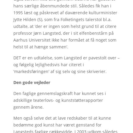
hans særlige åbenmundede stil. Således fik han i
1995 læst og påskrevet af daværende kulturminister
Jytte Hilden (S), som fra Folketingets talerstol bl.a.
udtalte, at ’der er ingen som helst grund til at citere
professor Jørn Langsted, der i sit elfenbenstårn på
Aarhus Universitet ikke har formået at få noget som
helst til at hænge sammen’.
DET er en udtalelse, som Langsted er pavestolt over –
og følgelig lejlighedsvis har citeret i
'markedsføringen' af sig selv og sine skriverier.
Den gode vejleder
Den faglige gennemslagskraft har kunnet ses i
adskillige teaterlovs- og kunststøtterapporter
gennem årene.
Men også selve det at lave redskaber til at kunne
bedømme god kunst har været genstand for
Langsteds faglige rækkevidde. I 2003 udkom således