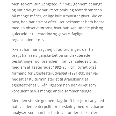
Men selvom Jørn Langsted (f. 1945) gennem et langt
og initiativrigt liv har været omkring teaterbranchen
på mange måder, er lige kulturminister givet ikke en
post, han har stræbt efter. Det bekommer ham bedre
med en observatørpost, hvor han kan uddele pisk og
gulerødder til teaterlov og -givere, faglige
organisationer m.v.
Ikke at han har sagt nej til udfordringer, der har
bragt ham selv ganske tæt på omdiskuterede
beslutninger udi branchen: Han var således bl.a.
medlem af Teaterrådet 1992-95 – og i øvrigt også
formand for Egnsteaterudvalget (1991-93), der var
nedsat af Kulturministeriet til granskning af
egnsteatrenes vilkår, ligesom han har virket som
konsulent m.v. i mange andre sammenhænge.
Men den største gennemslagskraft har Jørn Langsted
haft via den teaterpolitiske forskning med knivskarpe
analyser, som han har bedrevet under sin karriere