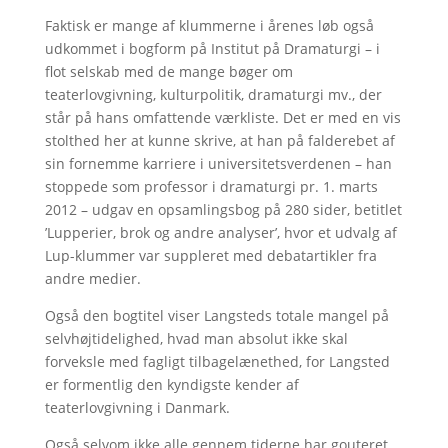
Faktisk er mange af klummerne i årenes løb også
udkommet i bogform på Institut på Dramaturgi – i
flot selskab med de mange bøger om
teaterlovgivning, kulturpolitik, dramaturgi mv., der
står på hans omfattende værkliste. Det er med en vis
stolthed her at kunne skrive, at han på falderebet af
sin fornemme karriere i universitetsverdenen – han
stoppede som professor i dramaturgi pr. 1. marts
2012 – udgav en opsamlingsbog på 280 sider, betitlet
’Lupperier, brok og andre analyser’, hvor et udvalg af
Lup-klummer var suppleret med debatartikler fra
andre medier.
Også den bogtitel viser Langsteds totale mangel på
selvhøjtidelighed, hvad man absolut ikke skal
forveksle med fagligt tilbagelænethed, for Langsted
er formentlig den kyndigste kender af
teaterlovgivning i Danmark.
Også selvom ikke alle gennem tiderne har gouteret