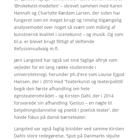
'Ønskekvist-modellen' – skrevet sammen med Karen
Hannah og Charlotte Rørdam Larsen, der siden har
fungeret som en meget brugt og rimelig tilgængelig
analysemodel over noget så svært som måling af
kunstnerisk kvalitet i scenekunst – og musik. Og som
bl.a. er blevet brugt flittigt af skiftende
Refusionsudvalg m.fl.
Jørn Langsted har også sat sine faglige aftryk som
vejleder for en lang række studerende i
universitetsregi, herunder ph.d'ere som Louise Ejgod
Hansen, der i 2010 med ‘Teaterkunst og teaterpolitik’
begik den første afhandling om hele
egnsteaterområdet – og Kirsten Dahl, der i 2014
forsvarede sin afhandling 'Gestus – en nøgle til
betydningsdannelse og poetik i poetisk teater', der
havde fokus på dansk børneteater.
Langsted var også faglig bisidder ved samme Kirsten
Dahls store redegørelse, 'Spot på Danmarks skjulte