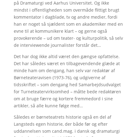
på Dramaturgi ved Aarhus Universitet. Og ikke
mindst i offentligheden som overmåde flittigt brugt
kommentator i dagblade, tv og andre medier, fordi
han er noget så sjældent som en akademiker med en
evne til at kommunikere klart – og gerne også
provokerende – ud om teater- og kulturpolitik, så selv
de interviewende journalister forstår det…
Det har dog ikke altid været den gængse opfattelse.
Det har således været en tilbagevendende glæde at
minde ham om dengang, han selv var redaktør af
Børneteateravisen (1973-76), og udgiverne af
tidsskriftet – som dengang hed Samarbejdsudvalget
for Turneteatervirksomhed – måtte bede redaktøren
om at bruge færre og kortere fremmedord i sine
artikler, så alle kunne følge med…
Således er børneteatrets historie også en del af
Langsteds egen historie, der både før og efter
uddannelsen som cand.mag. i dansk og dramaturgi