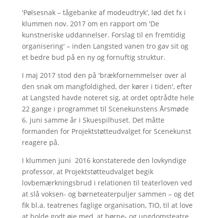
'Pølsesnak – tågebanke af modeudtryk', lød det fx i
klummen nov. 2017 om en rapport om 'De
kunstneriske uddannelser. Forslag til en fremtidig
organisering' – inden Langsted vanen tro gav sit og
et bedre bud på en ny og fornuftig struktur.
I maj 2017 stod den på 'brækfornemmelser over al
den snak om mangfoldighed, der kører i tiden', efter
at Langsted havde noteret sig, at ordet optrådte hele
22 gange i programmet til Scenekunstens Årsmøde
6. juni samme år i Skuespilhuset. Det måtte
formanden for Projektstøtteudvalget for Scenekunst
reagere på.
I klummen juni 2016 konstaterede den lovkyndige
professor, at Projektstøtteudvalget begik
lovbemærkningsbrud i relationen til teaterloven ved
at slå voksen- og børneteaterpuljer sammen – og det
fik bl.a. teatrenes faglige organisation, TIO, til at love
at holde godt øje med, at børne- og ungdomsteatre