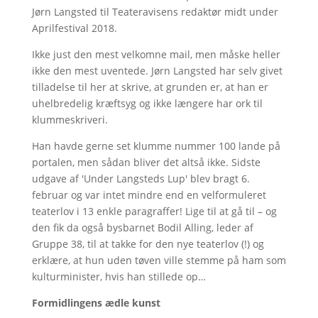
Jørn Langsted til Teateravisens redaktør midt under
Aprilfestival 2018.
Ikke just den mest velkomne mail, men måske heller
ikke den mest uventede. Jørn Langsted har selv givet
tilladelse til her at skrive, at grunden er, at han er
uhelbredelig kræftsyg og ikke længere har ork til
klummeskriveri.
Han havde gerne set klumme nummer 100 lande på
portalen, men sådan bliver det altså ikke. Sidste
udgave af 'Under Langsteds Lup' blev bragt 6.
februar og var intet mindre end en velformuleret
teaterlov i 13 enkle paragraffer! Lige til at gå til – og
den fik da også bysbarnet Bodil Alling, leder af
Gruppe 38, til at takke for den nye teaterlov (!) og
erklære, at hun uden tøven ville stemme på ham som
kulturminister, hvis han stillede op…
Formidlingens ædle kunst