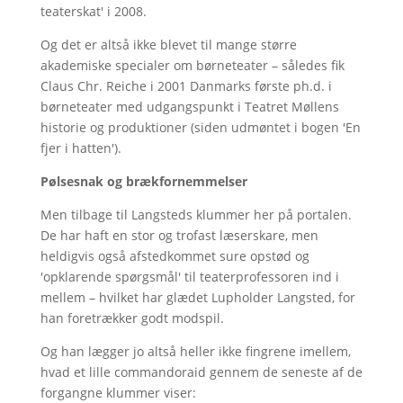
teaterskat' i 2008.
Og det er altså ikke blevet til mange større
akademiske specialer om børneteater – således fik
Claus Chr. Reiche i 2001 Danmarks første ph.d. i
børneteater med udgangspunkt i Teatret Møllens
historie og produktioner (siden udmøntet i bogen 'En
fjer i hatten').
Pølsesnak og brækfornemmelser
Men tilbage til Langsteds klummer her på portalen.
De har haft en stor og trofast læserskare, men
heldigvis også afstedkommet sure opstød og
'opklarende spørgsmål' til teaterprofessoren ind i
mellem – hvilket har glædet Lupholder Langsted, for
han foretrækker godt modspil.
Og han lægger jo altså heller ikke fingrene imellem,
hvad et lille commandoraid gennem de seneste af de
forgangne klummer viser: