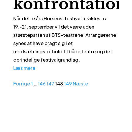
konfrontation
Når dette års Horsens-festival afvikles fra
19.-21. september vil det være uden
størsteparten af BTS-teatrene. Arrangørerne
synes at have bragt sig i et
modsætningsforhold til både teatre og det
oprindelige festivalgrundlag.
Læs mere
Forrige
1
…
146
147
148
149
Næste