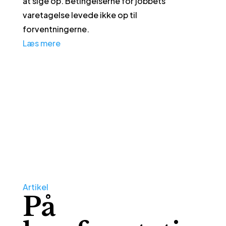
at sige op. Betingelserne for jobbets
varetagelse levede ikke op til
forventningerne.
Læs mere
Artikel
På