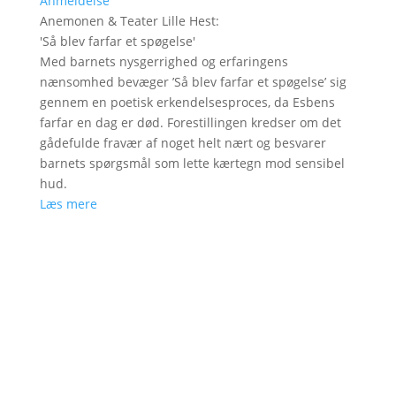
Anmeldelse
Anemonen & Teater Lille Hest
:
'
Så blev farfar et spøgelse
'
Med barnets nysgerrighed og erfaringens
nænsomhed bevæger ’Så blev farfar et spøgelse’ sig
gennem en poetisk erkendelsesproces, da Esbens
farfar en dag er død. Forestillingen kredser om det
gådefulde fravær af noget helt nært og besvarer
barnets spørgsmål som lette kærtegn mod sensibel
hud.
Læs mere