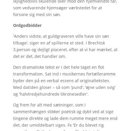
lejlighedsvis skulende over mod den hjemvendte far,
som vedvarende hjemsøger værkstedet for at
forsone sig med sin søn.
Ordgodbidder
'Anders vidste, at guldgraveren ville have sin søn
tilbage', siger en af spillerne et sted. I Brechtsk
3.person og dejligt placeret, efter at vi har mærket, at
det er det, det handler om.
Den dramatiske tekst er i det hele taget en flot
transformation. Sat ind i musikernes fortælleramme
byder den på en verbal essens af originalteksten.
Med datiden gloser – så som 'pund', 'øjne uden svig'
og 'halvtredjehundrede tikronesedler'.
Og frem for alt med sætninger, som i
sammenhængen stikker poetisk og dybt ved at sige
tingene direkte og lade dem rumme meget mere end
det, der umiddelbart siges. Fx 'Er du blevet rig