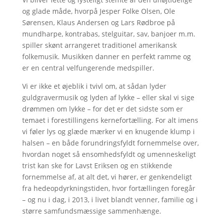
og glade måde, hvorpå Jesper Folke Olsen, Ole
Sørensen, Klaus Andersen og Lars Rødbroe på
mundharpe, kontrabas, stelguitar, sav, banjoer m.m.
spiller skønt arrangeret traditionel amerikansk
folkemusik. Musikken danner en perfekt ramme og
er en central velfungerende medspiller.
Vi er ikke et øjeblik i tvivl om, at sådan lyder
guldgravermusik og lyden af lykke – eller skal vi sige
drømmen om lykke – for det er det sidste som er
temaet i forestillingens kernefortælling. For alt imens
vi føler lys og glæde mærker vi en knugende klump i
halsen – en både forundringsfyldt fornemmelse over,
hvordan noget så ensomhedsfyldt og umenneskeligt
trist kan ske for Lavst Eriksen og en stikkende
fornemmelse af, at alt det, vi hører, er genkendeligt
fra hedeopdyrkningstiden, hvor fortællingen foregår
– og nu i dag, i 2013, i livet blandt venner, familie og i
større samfundsmæssige sammenhænge.