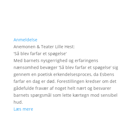
Anmeldelse
Anemonen & Teater Lille Hest
:
'
Så blev farfar et spøgelse
'
Med barnets nysgerrighed og erfaringens
nænsomhed bevæger ’Så blev farfar et spøgelse’ sig
gennem en poetisk erkendelsesproces, da Esbens
farfar en dag er død. Forestillingen kredser om det
gådefulde fravær af noget helt nært og besvarer
barnets spørgsmål som lette kærtegn mod sensibel
hud.
Læs mere