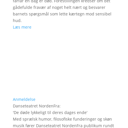
farfar en dag er død. Forestillingen kredser om det
gådefulde fravær af noget helt nært og besvarer
barnets spørgsmål som lette kærtegn mod sensibel
hud.
Læs mere
Anmeldelse
Danseteatret NordenFra
:
'
De døde lykkeligt til deres dages ende
'
Med sprælsk humor, filosofiske funderinger og skøn
musik fører Danseteatret NordenFra publikum rundt