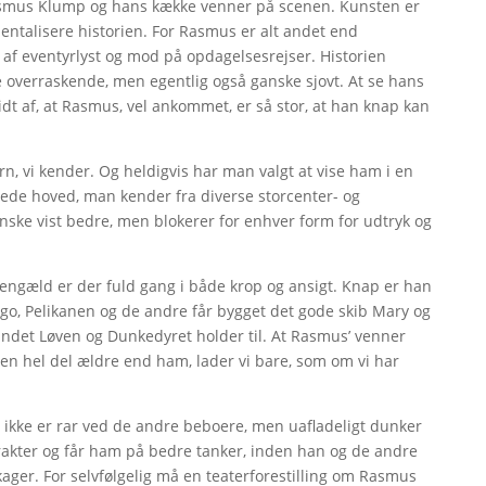
Rasmus Klump og hans kække venner på scenen. Kunsten er
mentalisere historien. For Rasmus er alt andet end
d af eventyrlyst og mod på opdagelsesrejser. Historien
e overraskende, men egentlig også ganske sjovt. At se hans
dt af, at Rasmus, vel ankommet, er så stor, at han knap kan
rn, vi kender. Og heldigvis har man valgt at vise ham i en
ede hoved, man kender fra diverse storcenter- og
anske vist bedre, men blokerer for enhver form for udtryk og
gengæld er der fuld gang i både krop og ansigt. Knap er han
o, Pelikanen og de andre får bygget det gode skib Mary og
dt andet Løven og Dunkedyret holder til. At Rasmus’ venner
 en hel del ældre end ham, lader vi bare, som om vi har
et ikke er rar ved de andre beboere, men uafladeligt dunker
rakter og får ham på bedre tanker, inden han og de andre
ger. For selvfølgelig må en teaterforestilling om Rasmus