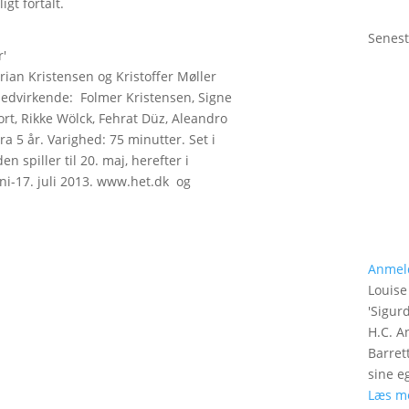
igt fortalt.
Senest
'
rian Kristensen og Kristoffer Møller
Medvirkende: Folmer Kristensen, Signe
rt, Rikke Wölck, Fehrat Düz, Aleandro
ra 5 år. Varighed: 75 minutter. Set i
en spiller til 20. maj, herefter i
juni-17. juli 2013. www.het.dk og
Anmel
Louise
'
Sigurd
H.C. A
Barret
sine e
Læs m