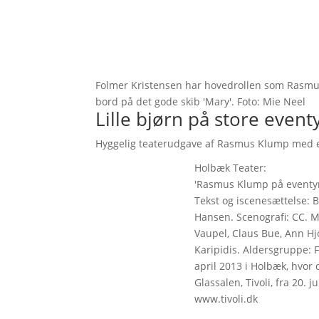
Folmer Kristensen har hovedrollen som Rasmus
bord på det gode skib 'Mary'. Foto: Mie Neel
Lille bjørn på store event
Hyggelig teaterudgave af Rasmus Klump med 
Holbæk Teater:
'Rasmus Klump på eventyr
Tekst og iscenesættelse: B
Hansen. Scenografi: CC. 
Vaupel, Claus Bue, Ann Hjo
Karipidis. Aldersgruppe: F
april 2013 i Holbæk, hvor d
Glassalen, Tivoli, fra 20. 
www.tivoli.dk