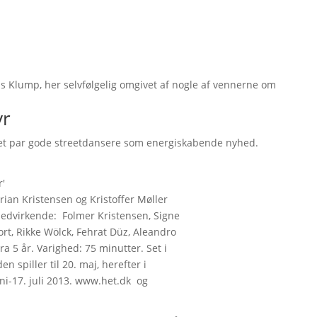
 Klump, her selvfølgelig omgivet af nogle af vennerne om
yr
et par gode streetdansere som energiskabende nyhed.
'
rian Kristensen og Kristoffer Møller
Medvirkende: Folmer Kristensen, Signe
rt, Rikke Wölck, Fehrat Düz, Aleandro
ra 5 år. Varighed: 75 minutter. Set i
en spiller til 20. maj, herefter i
juni-17. juli 2013. www.het.dk og