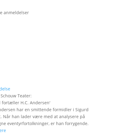
e anmeldelser
delse
 Schouw Teater
:
 fortæller H.C. Andersen
'
ndersen har en smittende formidler i Sigurd
t. Når han lader være med at analysere på
gne eventyrfortolkninger, er han forrygende.
ere