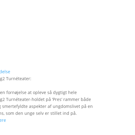
delse
g2 Turnéteater
:
 en fornøjelse at opleve så dygtigt hele
2 Turnéteater-holdet på ’Pres’ rammer både
og smertefyldte aspekter af ungdomslivet på en
ns, som den unge selv er stillet ind på.
ere