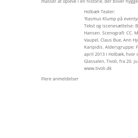
masser at opleve i en historie, der bliver hyggel
Holbæk Teater:
'Rasmus Klump på eventyr
Tekst og iscenesættelse: B
Hansen. Scenografi: CC. 
Vaupel, Claus Bue, Ann Hjo
Karipidis. Aldersgruppe: F
april 2013 i Holbæk, hvor d
Glassalen, Tivoli, fra 20. 
www.tivoli.dk
Flere anmeldelser