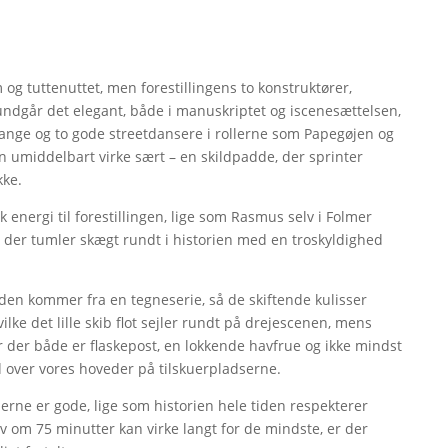
og tuttenuttet, men forestillingens to konstruktører,
undgår det elegant, både i manuskriptet og iscenesættelsen,
sange og to gode streetdansere i rollerne som Papegøjen og
n umiddelbart virke sært – en skildpadde, der sprinter
kke.
k energi til forestillingen, lige som Rasmus selv i Folmer
n, der tumler skægt rundt i historien med en troskyldighed
t den kommer fra en tegneserie, så de skiftende kulisser
lke det lille skib flot sejler rundt på drejescenen, mens
or der både er flaskepost, en lokkende havfrue og ikke mindst
 over vores hoveder på tilskuerpladserne.
merne er gode, lige som historien hele tiden respekterer
 om 75 minutter kan virke langt for de mindste, er der