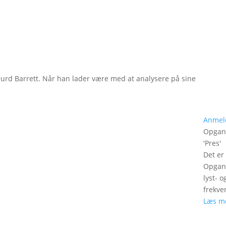
gurd Barrett. Når han lader være med at analysere på sine
Anmel
Opgan
'
Pres
'
Det er
Opgang
lyst- 
frekve
Læs m