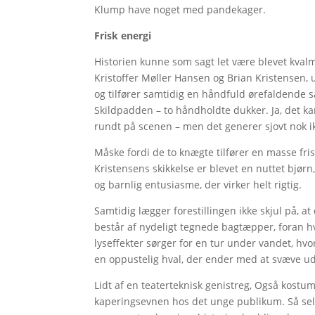
Klump have noget med pandekager.
Frisk energi
Historien kunne som sagt let være blevet kvalm 
Kristoffer Møller Hansen og Brian Kristensen, 
og tilfører samtidig en håndfuld ørefaldende 
Skildpadden – to håndholdte dukker. Ja, det ka
rundt på scenen – men det generer sjovt nok i
Måske fordi de to knægte tilfører en masse fris
Kristensens skikkelse er blevet en nuttet bjør
og barnlig entusiasme, der virker helt rigtig.
Samtidig lægger forestillingen ikke skjul på, a
består af nydeligt tegnede bagtæpper, foran hvi
lyseffekter sørger for en tur under vandet, hv
en oppustelig hval, der ender med at svæve ud
Lidt af en teaterteknisk genistreg, Også kostu
kaperingsevnen hos det unge publikum. Så selv