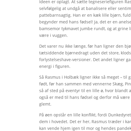
Ideen er oplagt. At sætte tegneseriefiguren 
selvfølgelig at undgå at banalisere eller senti
pattebarnsagtig. Han er en kæk lille bjørn, ful
begynder med hans fødsel! Ja, det er en anels
bamsemor tykmavet jumbe rundt, og at grine li
være i vuggen.
Det varer nu ikke længe, før han ligner den bjø
tætsiddende bjørnedragt uden det store, klods
forlystelseshave-versioner. Det andet ligner g
energi i figuren.
Så Rasmus i Holbæk ligner ikke så meget – til 
født, før han sammen med vennerne Skæg, Ping
så af sted på eventyr til en lille ø, hvor blan
også er med til hans fødsel og derfor må være
glemt.
På øen opstår en lille konflikt, fordi Dunkedyr
dem i hovedet. Det er her, Rasmus træder i ka
kan vende hjem igen til mor og hendes pandeka