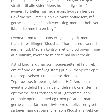
strutter til alle sider. Mens hun stadig står på
gyngen, fortæller hun videre om, hvordan hendes
udkårne skal være: ”Han skal være opfindsom, må
gerne svine, og må godt være klog, men det behøver
ikke at komme fra en bog.”
Eventyret om Klods Hans er lige begyndt, men
teaterforestillingen ’Klodshans’ har allerede været i
gang en tid. Med en kontrolleret og blød opvarmning
af publikum, hvoraf de mindste må være tre år.
Astrid Lindhardt har som iscenesætter et fint greb
om at åbne de små (og store) publikumshjerter op til
teateroplevelsen. En oplevelse, der i Sosha
Teperowskas fri bearbejdelse af H.C. Andersens
eventyr tydeligt helt fra begyndelsen kroner den fri
optimisme, det uforbeholdent ligefremme, den
originale opfindsomhed og troen på, at det man
gerne vil, det får man – hvis ikke det bliver en givet,
så tager man det bare. Eller som Klodshans kækt og