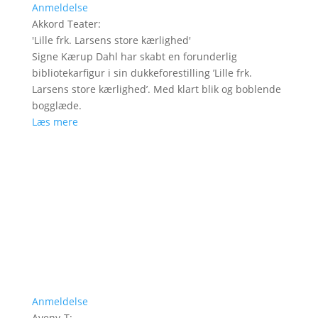
Anmeldelse
Akkord Teater
:
'
Lille frk. Larsens store kærlighed
'
Signe Kærup Dahl har skabt en forunderlig
bibliotekarfigur i sin dukkeforestilling ’Lille frk.
Larsens store kærlighed’. Med klart blik og boblende
bogglæde.
Læs mere
Anmeldelse
Aveny-T
: