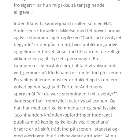
fro siger: ”Tar hun mig ikke, så tar jeg hende
alligevel.”
Inden Klaus T. Søndergaard i rollen som en H.C.
Andersen’sk fortællerskikkelse med let hævet humør
og lys i stemmen siger replikken ”Godt, lad eventyret
begynde” er der gået en tid, hvor publikum gradvist
og gelinde er blevet sluset ind til teatrets forskellige
virkemidler og til stykkets personager. En
kæmpemæssig høstak (som, i al fald vi voksne nok
ved, gemmer på Klodshans) er tumlet ind på scenen.
En violinspillende musiker er dukket op fra en lem i
gulvet og har sagt ja til FortællerAndersens
spørgsmål ”Vil du være stemningen i mit eventyr?”.
‘Andersen’ har fremtryllet teaterlys på scenen. Og
han har med kærlige kommentarer og små fysiske
‘tag-hinanden-i-hånden’-opfordringer inddraget
publikum på kærlig og kollektiv vis. Klodshans’
brødre er på skift trådt ind på scenen i stadstøj og
med overlegne (hult) selvbevidste attituder. Så nu