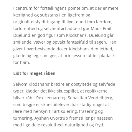
I centrum for fortællingens pointe om, at der er mere
kærlighed og substans i en ligefrem og
originalitetsfyldt tilgang til livet end i tom lærdom,
forlorenhed og selvhenført adfærd gør Mads Emil
Duelund en god figur som Klodshans. Duelund går
smilende, væver og opvakt fantasifuld til sagen. Han
giver i overbevisende doser Klodshans den lethed,
glæde og leg, som gør, at prinsessen falder pladask
for ham.
Lidt for meget råben
Selvom Klodshans’ brødre er opstyltede og selvfede
typer, klæder det ikke skuespillet, at replikkerne
bliver råbt. Rex Leonard og Sebastian Vendelbjerg,
som begge er skuespilelever, har stadig noget at
lære med hensyn til artikulering, frasering og
turnering. Ayshan Qvortrup fremstiller prinsessen
med lige dele resoluthed, naturlighed og fryd.