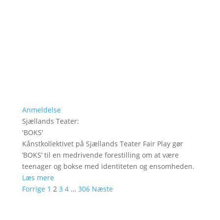
Anmeldelse
Sjællands Teater
:
'
BOKS
'
Kånstkollektivet på Sjællands Teater Fair Play gør
’BOKS’ til en medrivende forestilling om at være
teenager og bokse med identiteten og ensomheden.
Læs mere
Forrige
1
2
3
4
…
306
Næste