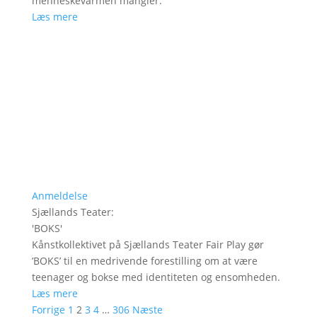
menneskevarmen mangler.
Læs mere
Anmeldelse
Sjællands Teater
:
'
BOKS
'
Kånstkollektivet på Sjællands Teater Fair Play gør
’BOKS’ til en medrivende forestilling om at være
teenager og bokse med identiteten og ensomheden.
Læs mere
Forrige
1
2
3
4
…
306
Næste