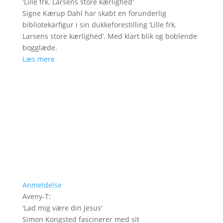
'
Lille frk. Larsens store kærlighed
'
Signe Kærup Dahl har skabt en forunderlig
bibliotekarfigur i sin dukkeforestilling ’Lille frk.
Larsens store kærlighed’. Med klart blik og boblende
bogglæde.
Læs mere
Anmeldelse
Aveny-T
:
'
Lad mig være din Jesus
'
Simon Kongsted fascinerer med sit