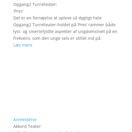
Opgang2 Turnéteater
:
'
Pres
'
Det er en fornøjelse at opleve så dygtigt hele
Opgang2 Turnéteater-holdet på ’Pres’ rammer både
lyst- og smertefyldte aspekter af ungdomslivet på en
frekvens, som den unge selv er stillet ind på.
Læs mere
Anmeldelse
Akkord Teater
: