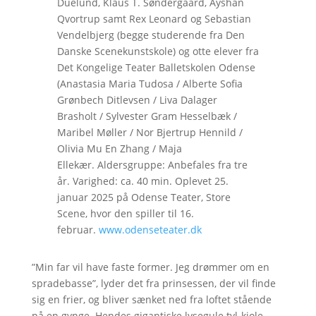
Duelund, Klaus T. Søndergaard, Ayshan
Qvortrup samt Rex Leonard og Sebastian
Vendelbjerg (begge studerende fra Den
Danske Scenekunstskole) og otte elever fra
Det Kongelige Teater Balletskolen Odense
(Anastasia Maria Tudosa / Alberte Sofia
Grønbech Ditlevsen / Liva Dalager
Brasholt / Sylvester Gram Hesselbæk /
Maribel Møller / Nor Bjertrup Hennild /
Olivia Mu En Zhang / Maja
Ellekær. Aldersgruppe: Anbefales fra tre
år. Varighed: ca. 40 min. Oplevet 25.
januar 2025 på Odense Teater, Store
Scene, hvor den spiller til 16.
februar.
www.odenseteater.dk
”Min far vil have faste former. Jeg drømmer om en
spradebasse”, lyder det fra prinsessen, der vil finde
sig en frier, og bliver sænket ned fra loftet stående
på en gynge. Hendes gigantiske lysegule tyl-kjole