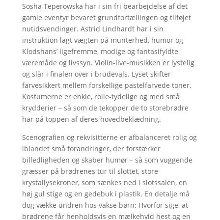
Sosha Teperowska har i sin fri bearbejdelse af det
gamle eventyr bevaret grundfortællingen og tilføjet
nutidsvendinger. Astrid Lindhardt har i sin
instruktion lagt vægten på munterhed, humor og
Klodshans’ ligefremme, modige og fantasifyldte
væremåde og livssyn. Violin-live-musikken er lystelig
og slår i finalen over i brudevals. Lyset skifter
farvesikkert mellem forskellige pastelfarvede toner.
Kostumerne er enkle, rolle-tydelige og med små
krydderier – så som de tekopper de to storebrødre
har på toppen af deres hovedbeklædning.
Scenografien og rekvisitterne er afbalanceret rolig og
iblandet små forandringer, der forstærker
billedligheden og skaber humør – så som vuggende
græsser på brødrenes tur til slottet, store
krystallysekroner, som sænkes ned i slotssalen, en
høj gul stige og en gedebuk i plastik. En detalje må
dog vække undren hos vakse børn: Hvorfor sige, at
brødrene får henholdsvis en mælkehvid hest og en