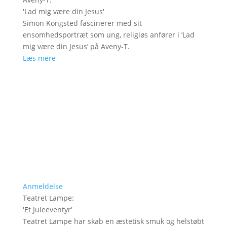
'
Lad mig være din Jesus
'
Simon Kongsted fascinerer med sit
ensomhedsportræt som ung, religiøs anfører i ’Lad
mig være din Jesus’ på Aveny-T.
Læs mere
Anmeldelse
Teatret Lampe
:
'
Et Juleeventyr
'
Teatret Lampe har skab en æstetisk smuk og helstøbt