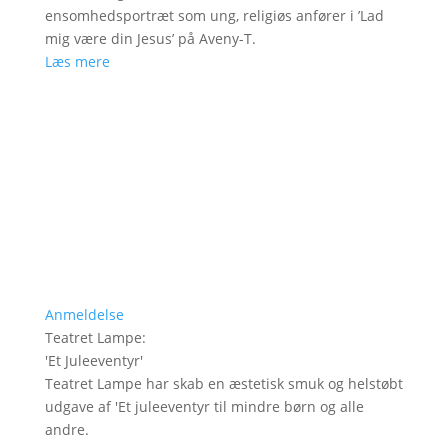
ensomhedsportræt som ung, religiøs anfører i ’Lad
mig være din Jesus’ på Aveny-T.
Læs mere
Anmeldelse
Teatret Lampe
:
'
Et Juleeventyr
'
Teatret Lampe har skab en æstetisk smuk og helstøbt
udgave af 'Et juleeventyr til mindre børn og alle
andre.