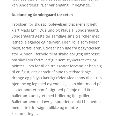
kan ‘Andersens’: ”Der var engang….” begynde.
Duelund og Søndergaard tar teten
I spidsen for skuespiloplevelsen placerer sig helt
klart Mads Emil Duelund og Klaus T. Søndergaard.
Søndergaard gestalter samtlige sine tre roller med
lethed, elegance og nærvær. I den rolle som fylder
mest, fortælleren, udviser han lige fra begyndelsen
stor kunnen i forhold til at skabe oprigtig interesse
om såvel sin fortællerfigur som stykkets takter og
pointer. Som far til de tre sønner forvandler han sig
til en figur, der er stolt af sine to ældste ‘kloge’
drenge og på jysk kærligt råder Klodshans til at ”Bliv
hjemme og leg med dyrene”. Og som oldermand på
slottet noterer han flittigt ned på linje med fire
balletbørn udstyret med briller og fjer-grifler.
Balletbørnene er i øvrigt spundet smukt i helheden
med lette trin, vågne blikke og muntre
kostumeringer.