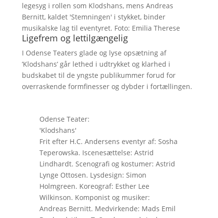
legesyg i rollen som Klodshans, mens Andreas
Bernitt, kaldet 'Stemningen' i stykket, binder
musikalske lag til eventyret. Foto: Emilia Therese
Ligefrem og lettilgængelig
I Odense Teaters glade og lyse opsætning af
’Klodshans’ går lethed i udtrykket og klarhed i
budskabet til de yngste publikummer forud for
overraskende formfinesser og dybder i fortællingen.
Odense Teater:
'Klodshans'
Frit efter H.C. Andersens eventyr af: Sosha
Teperowska. Iscenesættelse: Astrid
Lindhardt. Scenografi og kostumer: Astrid
Lynge Ottosen. Lysdesign: Simon
Holmgreen. Koreograf: Esther Lee
Wilkinson. Komponist og musiker:
Andreas Bernitt. Medvirkende: Mads Emil