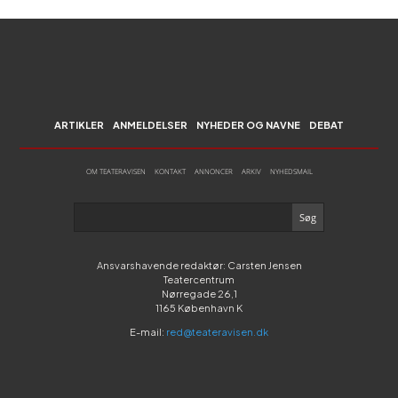
ARTIKLER
ANMELDELSER
NYHEDER OG NAVNE
DEBAT
OM TEATERAVISEN
KONTAKT
ANNONCER
ARKIV
NYHEDSMAIL
Ansvarshavende redaktør: Carsten Jensen
Teatercentrum
Nørregade 26,1
1165 København K
E-mail:
red@teateravisen.dk