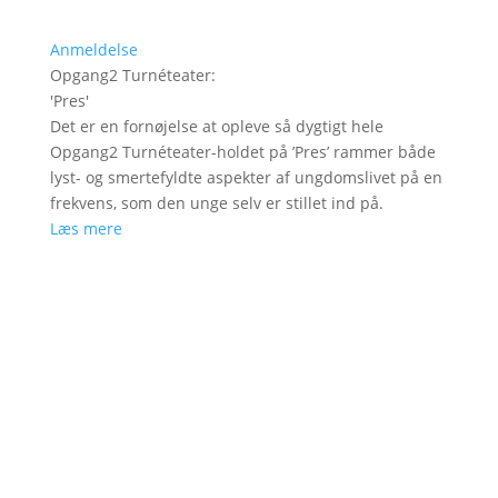
Anmeldelse
Opgang2 Turnéteater
:
'
Pres
'
Det er en fornøjelse at opleve så dygtigt hele
Opgang2 Turnéteater-holdet på ’Pres’ rammer både
lyst- og smertefyldte aspekter af ungdomslivet på en
frekvens, som den unge selv er stillet ind på.
Læs mere