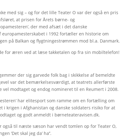
ke med sig – og for det lille Teater O var der også en pris
fsløret, at prisen for Årets børne- og
Europamesteren’, der med afsæt i det danske
 europamesterskabet i 1992 fortæller en historie om
rigen på Balkan og flygtningestrømmen mod bl.a. Danmark.
e for æren ved at læse takketalen op fra sin mobiltelefon!
, gemmer der sig garvede folk bag i skikkelse af bemeldte
vel var det bemærkelsesværdigt, at teatrets allerførste
de vel modtaget og endog nomineret til en Reumert i 2008.
amesteren’ har elitesport som ramme om en fortælling om
i krigen i Afghanistan og danske soldaters risiko for at
modtaget og godt anmeldt i børneteateravisen.dk.
er også til næste sæson har vendt tomlen op for Teater O,
gen ’Det skal jeg da’ ha’’.