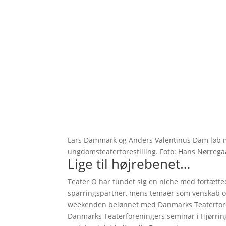
Lars Dammark og Anders Valentinus Dam løb m
ungdomsteaterforestilling. Foto: Hans Nørreg
Lige til højrebenet…
Teater O har fundet sig en niche med fortætt
sparringspartner, mens temaer som venskab og 
weekenden belønnet med Danmarks Teaterfore
Danmarks Teaterforeningers seminar i Hjørring