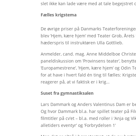
slet ikke kan lade være med at tale begejstret 
Fælles krigstema
De øvrige priser på Danmarks Teaterforeningers
blev ’Hjem, kære hjem’ med Teater Grob, Årets 
hæderspris til instruktøren Ulla Gottlieb.
Anmelder, cand. mag. Anne Middelboe Christen
paneldiskussion om ’Provinsens teater’, benyt
’Europamestrene’, ’Hjem, kære hjem’ og Odin Teat
for at have i hvert fald én ting til fælles: Kri
reagerer på, at vi faktisk er i krig…
Suset fra gymnastiksalen
Lars Dammark og Anders Valentinus Dam er be
Og hvor Dammark bl.a. har spillet teater på Fi
filmtitler på cv’et – bl.a. med roller i ’Anja og
alletiders eventyr’ og ’Forbrydelsen 1’