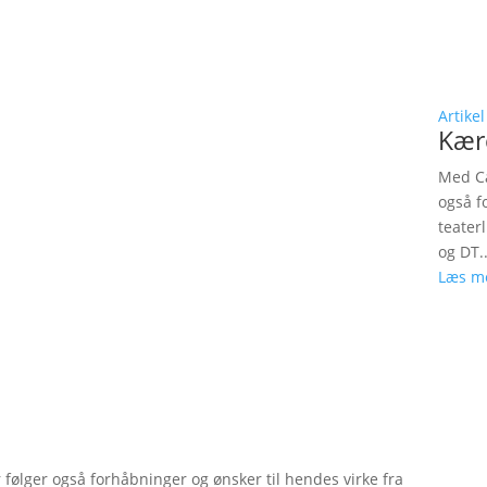
Artikel
Kær
Med Ca
også f
teater
og DT..
Læs m
følger også forhåbninger og ønsker til hendes virke fra