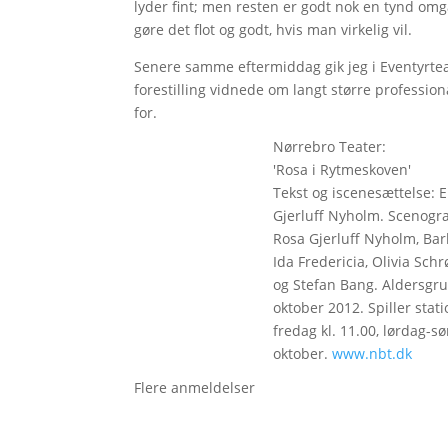
lyder fint; men resten er godt nok en tynd omga
gøre det flot og godt, hvis man virkelig vil.
Senere samme eftermiddag gik jeg i Eventyrteat
forestilling vidnede om langt større professio
for.
Nørrebro Teater:
'Rosa i Rytmeskoven'
Tekst og iscenesættelse: E
Gjerluff Nyholm. Scenogra
Rosa Gjerluff Nyholm, Barb
Ida Fredericia, Olivia Sc
og Stefan Bang. Aldersgru
oktober 2012. Spiller sta
fredag kl. 11.00, lørdag-sø
oktober.
www.nbt.dk
Flere anmeldelser