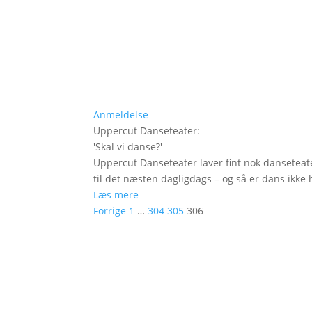
Anmeldelse
Uppercut Danseteater
:
'
Skal vi danse?
'
Uppercut Danseteater laver fint nok danseteat
til det næsten dagligdags – og så er dans ikke h
Læs mere
Forrige
1
…
304
305
306