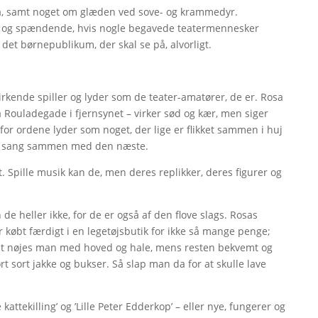
så, samt noget om glæden ved sove- og krammedyr.
 og spændende, hvis nogle begavede teatermennesker
det børnepublikum, der skal se på, alvorligt.
virkende spiller og lyder som de teater-amatører, de er. Rosa
a Rouladegade i fjernsynet – virker sød og kær, men siger
for ordene lyder som noget, der lige er flikket sammen i huj
ene sang sammen med den næste.
. Spille musik kan de, men deres replikker, deres figurer og
e heller ikke, for de er også af den flove slags. Rosas
r købt færdigt i en legetøjsbutik for ikke så mange penge;
efant nøjes man med hoved og hale, mens resten bekvemt og
 sort jakke og bukser. Så slap man da for at skulle lave
attekilling’ og ’Lille Peter Edderkop’ – eller nye, fungerer og