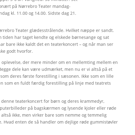
tionært på Nørrebro Teater mandag-
ndag kl. 11.00 og 14.00. Sidste dag 21.
Nørrebro Teater glædesstrålende. Hvilket næppe er sandt.
m tiden har taget kendte og elskede børnesange og sat
har bare ikke kaldt det en teaterkoncert – og når man ser
ske godt hvorfor.
n oplevelse, der mere minder om en mellemting mellem en
 Begge dele kan være udmærket, men nu er vi altså på et
om deres første forestilling i sæsonen. Ikke som en lille
n som en fuldt færdig forestilling på linje med teatrets
e denne teaterkoncert for børn og deres krammedyr,
mputerbilleder på bagskærmen og lysende kjoler eller røde
t altså ikke, men virker bare som nemme og temmelig
ge. Hvad enten de så handler om dejlige røde gummistøvler