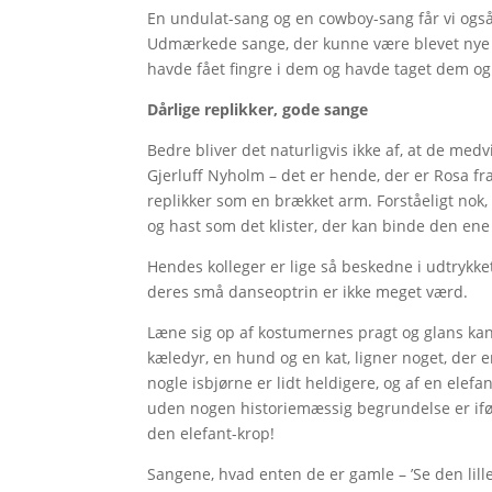
En undulat-sang og en cowboy-sang får vi og
Udmærkede sange, der kunne være blevet nye
havde fået fingre i dem og havde taget dem og 
Dårlige replikker, gode sange
Bedre bliver det naturligvis ikke af, at de med
Gjerluff Nyholm – det er hende, der er Rosa fr
replikker som en brækket arm. Forståeligt nok, 
og hast som det klister, der kan binde den 
Hendes kolleger er lige så beskedne i udtrykket
deres små danseoptrin er ikke meget værd.
Læne sig op af kostumernes pragt og glans kan d
kæledyr, en hund og en kat, ligner noget, der e
nogle isbjørne er lidt heldigere, og af en el
uden nogen historiemæssig begrundelse er iført
den elefant-krop!
Sangene, hvad enten de er gamle – ’Se den lille k