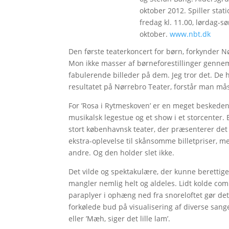
oktober 2012. Spiller sta
fredag kl. 11.00, lørdag-sø
oktober.
www.nbt.dk
Den første teaterkoncert for børn, forkynder 
Mon ikke masser af børneforestillinger genne
fabulerende billeder på dem. Jeg tror det. De 
resultatet på Nørrebro Teater, forstår man må
For ’Rosa i Rytmeskoven’ er en meget beskede
musikalsk legestue og et show i et storcenter.
stort københavnsk teater, der præsenterer det s
ekstra-oplevelse til skånsomme billetpriser, me
andre. Og den holder slet ikke.
Det vilde og spektakulære, der kunne berettig
mangler nemlig helt og aldeles. Lidt kolde co
paraplyer i ophæng ned fra snoreloftet gør de
forkølede bud på visualisering af diverse san
eller ’Mæh, siger det lille lam’.