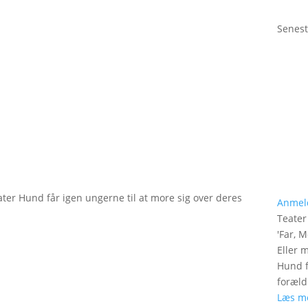
Senest
ater Hund får igen ungerne til at more sig over deres
Anmel
Teate
'
Far, M
Eller 
Hund f
foræld
Læs m