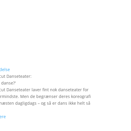
delse
ut Danseteater
:
i danse?
'
ut Danseteater laver fint nok danseteater for
ermindste. Men de begrænser deres koreografi
t næsten dagligdags – og så er dans ikke helt så
ere