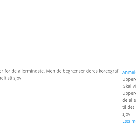
er for de allermindste. Men de begrænser deres koreografi
Anmel
elt så sjov
Upperc
'
Skal v
Upperc
de all
til de
sjov
Læs m