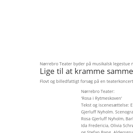
Nørrebro Teater byder på musikalsk legestue m
Lige til at kramme samm
Flovt og billedfattigt forsøg på en teaterkonc
Nørrebro Teater:
'Rosa i Rytmeskoven'
Tekst og iscenesættelse: E
Gjerluff Nyholm. Scenogra
Rosa Gjerluff Nyholm, Barb
Ida Fredericia, Olivia Sc
og Stefan Bang. Aldersgru