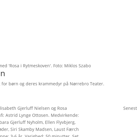
ed 'Rosa i Rytmeskoven'. Foto: Miklos Szabo
en
ert for børn og deres krammedyr på Nørrebro Teater.
Senest
lisabeth Gjerluff Nielsen og Rosa
fi: Astrid Lynge Ottosen. Medvirkende:
ara Gjerluff Nyholm, Ellen Flyvbjerg,
hrøder, Siri Skamby Madsen, Laust Færch
ppe: 3-6 år. Varighed: 50 minutter. Set