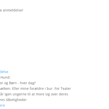
e anmeldelser
delse
r Hund
:
or og Børn - hver dag!
'
mælken. Eller mine forældre i bur. For Teater
år igen ungerne til at more sig over deres
res tåbeligheder
ere