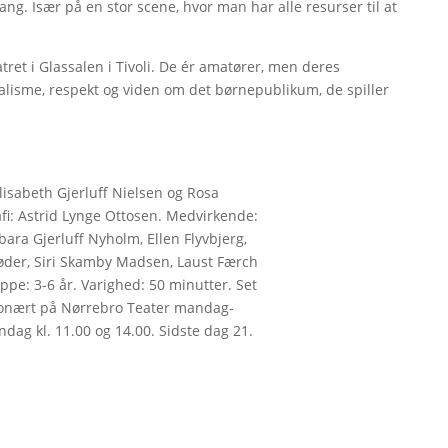
ng. Især på en stor scene, hvor man har alle resurser til at
ret i Glassalen i Tivoli. De ér amatører, men deres
nalisme, respekt og viden om det børnepublikum, de spiller
lisabeth Gjerluff Nielsen og Rosa
fi: Astrid Lynge Ottosen. Medvirkende:
ara Gjerluff Nyholm, Ellen Flyvbjerg,
hrøder, Siri Skamby Madsen, Laust Færch
ppe: 3-6 år. Varighed: 50 minutter. Set
tionært på Nørrebro Teater mandag-
ndag kl. 11.00 og 14.00. Sidste dag 21.