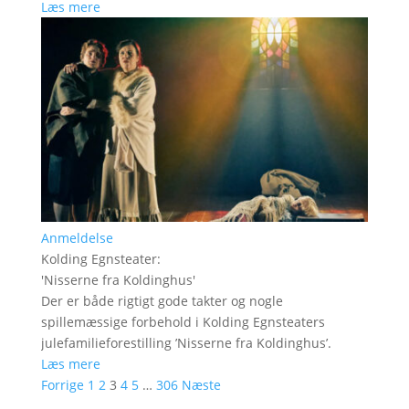
Læs mere
Anmeldelse
Kolding Egnsteater
:
'
Nisserne fra Koldinghus
'
Der er både rigtigt gode takter og nogle
spillemæssige forbehold i Kolding Egnsteaters
julefamilieforestilling ’Nisserne fra Koldinghus’.
Læs mere
Forrige
1
2
3
4
5
…
306
Næste