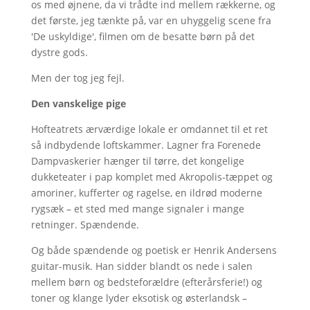
os med øjnene, da vi trådte ind mellem rækkerne, og
det første, jeg tænkte på, var en uhyggelig scene fra
'De uskyldige', filmen om de besatte børn på det
dystre gods.
Men der tog jeg fejl.
Den vanskelige pige
Hofteatrets ærværdige lokale er omdannet til et ret
så indbydende loftskammer. Lagner fra Forenede
Dampvaskerier hænger til tørre, det kongelige
dukketeater i pap komplet med Akropolis-tæppet og
amoriner, kufferter og ragelse, en ildrød moderne
rygsæk – et sted med mange signaler i mange
retninger. Spændende.
Og både spændende og poetisk er Henrik Andersens
guitar-musik. Han sidder blandt os nede i salen
mellem børn og bedsteforældre (efterårsferie!) og
toner og klange lyder eksotisk og østerlandsk –