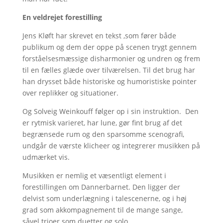
En veldrejet forestilling
Jens Kløft har skrevet en tekst ,som fører både
publikum og dem der oppe på scenen trygt gennem
forståelsesmæssige disharmonier og undren og frem
til en fælles glæde over tilværelsen. Til det brug har
han drysset både historiske og humoristiske pointer
over replikker og situationer.
Og Solveig Weinkouff følger op i sin instruktion. Den
er rytmisk varieret, har lune, gør fint brug af det
begrænsede rum og den sparsomme scenografi,
undgår de værste klicheer og integrerer musikken på
udmærket vis.
Musikken er nemlig et væsentligt element i
forestillingen om Dannerbarnet. Den ligger der
delvist som underlægning i talescenerne, og i høj
grad som akkompagnement til de mange sange,
såvel trioer som duetter og solo.