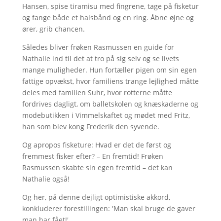
Hansen, spise tiramisu med fingrene, tage på fisketur
og fange både et halsbånd og en ring. Åbne øjne og
ører, grib chancen.
Således bliver frøken Rasmussen en guide for
Nathalie ind til det at tro på sig selv og se livets
mange muligheder. Hun fortæller pigen om sin egen
fattige opvækst, hvor familiens trange lejlighed måtte
deles med familien Suhr, hvor rotterne måtte
fordrives dagligt, om balletskolen og knæskaderne og
modebutikken i Vimmelskaftet og mødet med Fritz,
han som blev kong Frederik den syvende.
Og apropos fisketure: Hvad er det de først og
fremmest fisker efter? – En fremtid! Frøken
Rasmussen skabte sin egen fremtid – det kan
Nathalie også!
Og her, på denne dejligt optimistiske akkord,
konkluderer forestillingen: 'Man skal bruge de gaver
man har fået!'