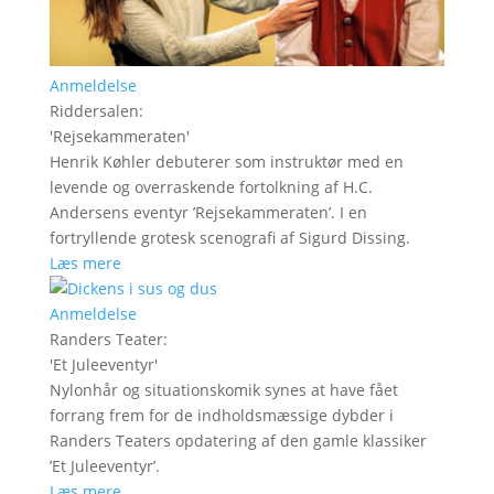
Anmeldelse
Riddersalen
:
'
Rejsekammeraten
'
Henrik Køhler debuterer som instruktør med en
levende og overraskende fortolkning af H.C.
Andersens eventyr ’Rejsekammeraten’. I en
fortryllende grotesk scenografi af Sigurd Dissing.
Læs mere
Anmeldelse
Randers Teater
:
'
Et Juleeventyr
'
Nylonhår og situationskomik synes at have fået
forrang frem for de indholdsmæssige dybder i
Randers Teaters opdatering af den gamle klassiker
’Et Juleeventyr’.
Læs mere