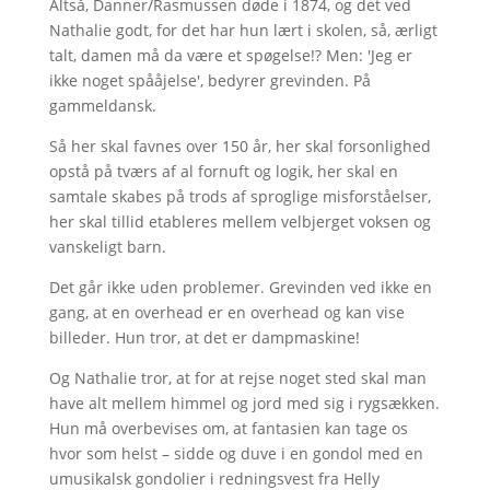
Altså, Danner/Rasmussen døde i 1874, og det ved
Nathalie godt, for det har hun lært i skolen, så, ærligt
talt, damen må da være et spøgelse!? Men: 'Jeg er
ikke noget spååjelse', bedyrer grevinden. På
gammeldansk.
Så her skal favnes over 150 år, her skal forsonlighed
opstå på tværs af al fornuft og logik, her skal en
samtale skabes på trods af sproglige misforståelser,
her skal tillid etableres mellem velbjerget voksen og
vanskeligt barn.
Det går ikke uden problemer. Grevinden ved ikke en
gang, at en overhead er en overhead og kan vise
billeder. Hun tror, at det er dampmaskine!
Og Nathalie tror, at for at rejse noget sted skal man
have alt mellem himmel og jord med sig i rygsækken.
Hun må overbevises om, at fantasien kan tage os
hvor som helst – sidde og duve i en gondol med en
umusikalsk gondolier i redningsvest fra Helly