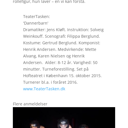
rollefigur, hun laver – en vi kan forstå.
TeaterTasken:
'Dannerbarn'
Dramatiker: Jens Kløft. Instruktion: Solveig
Weinkouff. Scenografi: Filippa Berglund.
Kostume: Gertrud Berglund. Komponist:
Henrik Andersen. Medvirkende: Mette
Alvang, Karen Nielsen og Henrik
Andersen. Alder: 8-12 år. Varighed: 50
minutter. Turneforestilling. Set på
Hofteatret i København 15. oktober 2015.
Turnerer bl.a. i foråret 2016.
www.TeaterTasken.dk
Flere anmeldelser