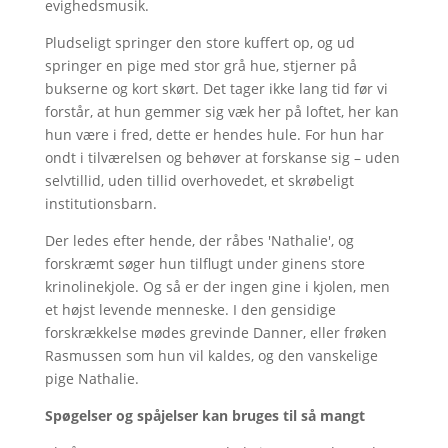
evighedsmusik.
Pludseligt springer den store kuffert op, og ud
springer en pige med stor grå hue, stjerner på
bukserne og kort skørt. Det tager ikke lang tid før vi
forstår, at hun gemmer sig væk her på loftet, her kan
hun være i fred, dette er hendes hule. For hun har
ondt i tilværelsen og behøver at forskanse sig – uden
selvtillid, uden tillid overhovedet, et skrøbeligt
institutionsbarn.
Der ledes efter hende, der råbes 'Nathalie', og
forskræmt søger hun tilflugt under ginens store
krinolinekjole. Og så er der ingen gine i kjolen, men
et højst levende menneske. I den gensidige
forskrækkelse mødes grevinde Danner, eller frøken
Rasmussen som hun vil kaldes, og den vanskelige
pige Nathalie.
Spøgelser og spåjelser kan bruges til så mangt