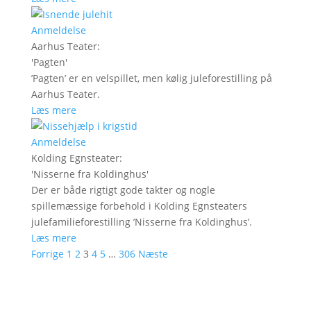
Anmeldelse
Aarhus Teater
:
'
Pagten
'
’Pagten’ er en velspillet, men kølig juleforestilling på
Aarhus Teater.
Læs mere
Anmeldelse
Kolding Egnsteater
:
'
Nisserne fra Koldinghus
'
Der er både rigtigt gode takter og nogle
spillemæssige forbehold i Kolding Egnsteaters
julefamilieforestilling ’Nisserne fra Koldinghus’.
Læs mere
Forrige
1
2
3
4
5
…
306
Næste