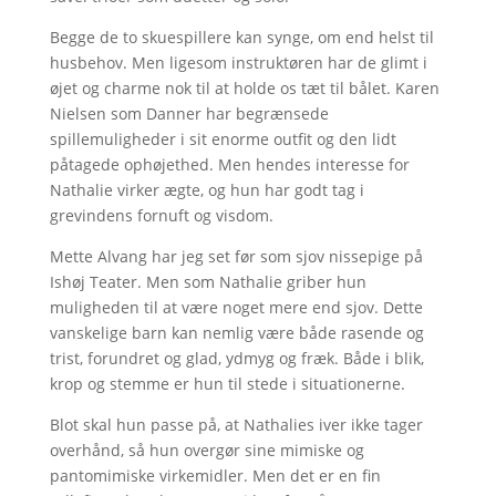
Begge de to skuespillere kan synge, om end helst til
husbehov. Men ligesom instruktøren har de glimt i
øjet og charme nok til at holde os tæt til bålet. Karen
Nielsen som Danner har begrænsede
spillemuligheder i sit enorme outfit og den lidt
påtagede ophøjethed. Men hendes interesse for
Nathalie virker ægte, og hun har godt tag i
grevindens fornuft og visdom.
Mette Alvang har jeg set før som sjov nissepige på
Ishøj Teater. Men som Nathalie griber hun
muligheden til at være noget mere end sjov. Dette
vanskelige barn kan nemlig være både rasende og
trist, forundret og glad, ydmyg og fræk. Både i blik,
krop og stemme er hun til stede i situationerne.
Blot skal hun passe på, at Nathalies iver ikke tager
overhånd, så hun overgør sine mimiske og
pantomimiske virkemidler. Men det er en fin