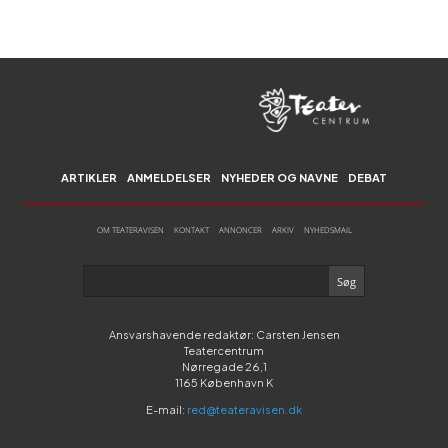
ARTIKLER
ANMELDELSER
NYHEDER OG NAVNE
DEBAT
OM TEATERAVISEN
KONTAKT
ANNONCER
ARKIV
NYHEDSMAIL
Ansvarshavende redaktør: Carsten Jensen
Teatercentrum
Nørregade 26,1
1165 København K
E-mail:
red@teateravisen.dk