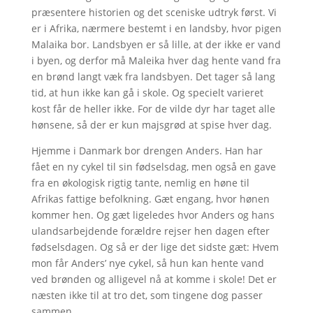
præsentere historien og det sceniske udtryk først. Vi
er i Afrika, nærmere bestemt i en landsby, hvor pigen
Malaika bor. Landsbyen er så lille, at der ikke er vand
i byen, og derfor må Maleika hver dag hente vand fra
en brønd langt væk fra landsbyen. Det tager så lang
tid, at hun ikke kan gå i skole. Og specielt varieret
kost får de heller ikke. For de vilde dyr har taget alle
hønsene, så der er kun majsgrød at spise hver dag.
Hjemme i Danmark bor drengen Anders. Han har
fået en ny cykel til sin fødselsdag, men også en gave
fra en økologisk rigtig tante, nemlig en høne til
Afrikas fattige befolkning. Gæt engang, hvor hønen
kommer hen. Og gæt ligeledes hvor Anders og hans
ulandsarbejdende forældre rejser hen dagen efter
fødselsdagen. Og så er der lige det sidste gæt: Hvem
mon får Anders’ nye cykel, så hun kan hente vand
ved brønden og alligevel nå at komme i skole! Det er
næsten ikke til at tro det, som tingene dog passer
sammen.