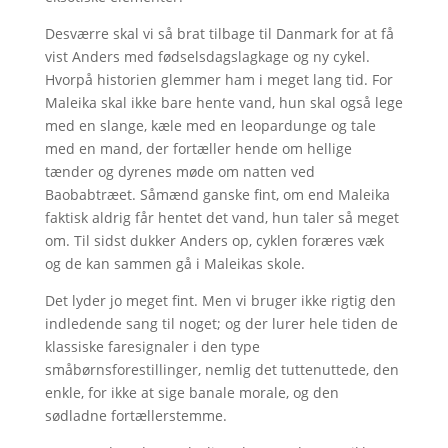
Desværre skal vi så brat tilbage til Danmark for at få
vist Anders med fødselsdagslagkage og ny cykel.
Hvorpå historien glemmer ham i meget lang tid. For
Maleika skal ikke bare hente vand, hun skal også lege
med en slange, kæle med en leopardunge og tale
med en mand, der fortæller hende om hellige
tænder og dyrenes møde om natten ved
Baobabtræet. Såmænd ganske fint, om end Maleika
faktisk aldrig får hentet det vand, hun taler så meget
om. Til sidst dukker Anders op, cyklen foræres væk
og de kan sammen gå i Maleikas skole.
Det lyder jo meget fint. Men vi bruger ikke rigtig den
indledende sang til noget; og der lurer hele tiden de
klassiske faresignaler i den type
småbørnsforestillinger, nemlig det tuttenuttede, den
enkle, for ikke at sige banale morale, og den
sødladne fortællerstemme.