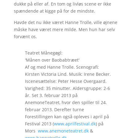
dukke på eller af. En tom og livløs scene er ikke
spændende at kigge på for de mindste.
Havde det nu ikke været Hanne Trolle, ville øjnene
måske have været mere milde. Men hun har selv
forvænt os.
Teatret Månegøgl:
'Månen over Baobabtræet'
Af og med Hanne Trolle. Scenografi:
Kirsten Victoria Lind. Musik: Irene Becker.
Iscenesættelse: Peter Hesse Overgaard.
Varighed: 35 minutter. Aldersgruppe: 2-6
år. Set 3. februar 2013 på
AnemoneTeatret, hvor den spiller til 24.
februar 2013. Derefter turne
Forestillingen kan også opleves i april på
Festival 2013 (
www.aprilfestival.dk
) på
Mors
www.anemoneteatret.dk
&
www.hannetrolle.dk