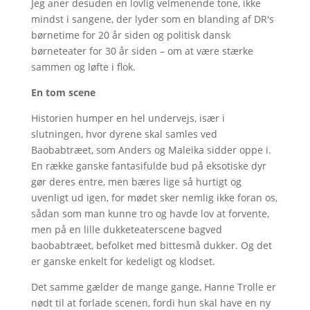
Jeg aner desuden en lovlig velmenende tone, ikke
mindst i sangene, der lyder som en blanding af DR's
børnetime for 20 år siden og politisk dansk
børneteater for 30 år siden – om at være stærke
sammen og løfte i flok.
En tom scene
Historien humper en hel undervejs, især i
slutningen, hvor dyrene skal samles ved
Baobabtræet, som Anders og Maleika sidder oppe i.
En række ganske fantasifulde bud på eksotiske dyr
gør deres entre, men bæres lige så hurtigt og
uvenligt ud igen, for mødet sker nemlig ikke foran os,
sådan som man kunne tro og havde lov at forvente,
men på en lille dukketeaterscene bagved
baobabtræet, befolket med bittesmå dukker. Og det
er ganske enkelt for kedeligt og klodset.
Det samme gælder de mange gange, Hanne Trolle er
nødt til at forlade scenen, fordi hun skal have en ny