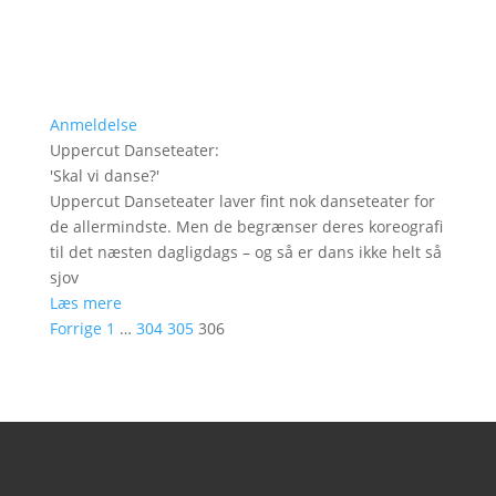
Anmeldelse
Uppercut Danseteater
:
'
Skal vi danse?
'
Uppercut Danseteater laver fint nok danseteater for
de allermindste. Men de begrænser deres koreografi
til det næsten dagligdags – og så er dans ikke helt så
sjov
Læs mere
Forrige
1
…
304
305
306