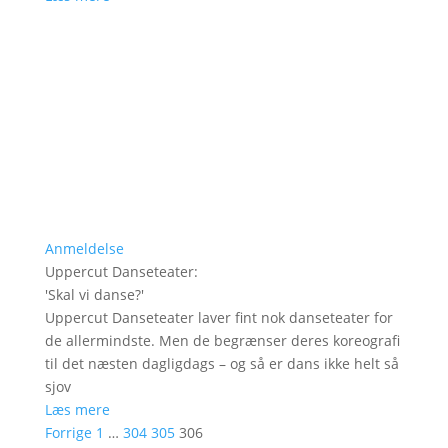
Anmeldelse
Uppercut Danseteater
:
'
Skal vi danse?
'
Uppercut Danseteater laver fint nok danseteater for
de allermindste. Men de begrænser deres koreografi
til det næsten dagligdags – og så er dans ikke helt så
sjov
Læs mere
Forrige
1
…
304
305
306