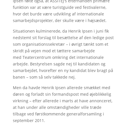
Ipsen følte også, at ASSITEJ's efterhånden primære
funktion var at være turistguide ved festivalerne,
hvor det burde være udvikling af internationale
samarbejdsprojekter, der skulle være i højsædet.
Situationen kulminerede, da Henrik Ipsen i juni fik
nedstemt sit forslag til besættelse af den ledige post
som organisationssekretær – i øvrigt tænkt som et
skridt på vejen mod et tættere samarbejde
med Teatercentrum omkring det internationale
arbejde. Bestyrelsen sagde nej til kandidaten og
samarbejdet, hvorefter en ny kandidat blev bragt på
banen – som så selv takkede nej.
Men da havde Henrik Ipsen allerede smækket med
døren og forladt sin formandspost med øjeblikkelig
virkning – efter allerede i marts at have annonceret,
at han under alle omstændigheder ville træde
tilbage ved førstkommende generalforsamling i
september 2011.