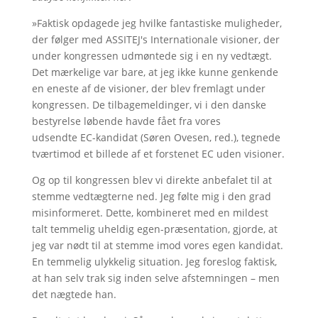
»Faktisk opdagede jeg hvilke fantastiske muligheder,
der følger med ASSITEJ's Internationale visioner, der
under kongressen udmøntede sig i en ny vedtægt.
Det mærkelige var bare, at jeg ikke kunne genkende
en eneste af de visioner, der blev fremlagt under
kongressen. De tilbagemeldinger, vi i den danske
bestyrelse løbende havde fået fra vores
udsendte EC-kandidat (Søren Ovesen, red.), tegnede
tværtimod et billede af et forstenet EC uden visioner.
Og op til kongressen blev vi direkte anbefalet til at
stemme vedtægterne ned. Jeg følte mig i den grad
misinformeret. Dette, kombineret med en mildest
talt temmelig uheldig egen-præsentation, gjorde, at
jeg var nødt til at stemme imod vores egen kandidat.
En temmelig ulykkelig situation. Jeg foreslog faktisk,
at han selv trak sig inden selve afstemningen – men
det nægtede han.