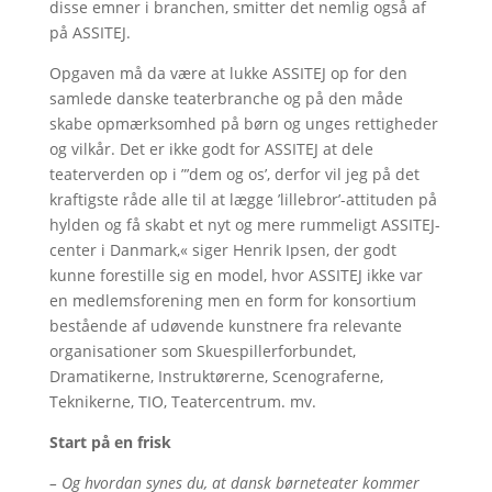
disse emner i branchen, smitter det nemlig også af
på ASSITEJ.
Opgaven må da være at lukke ASSITEJ op for den
samlede danske teaterbranche og på den måde
skabe opmærksomhed på børn og unges rettigheder
og vilkår. Det er ikke godt for ASSITEJ at dele
teaterverden op i ”’dem og os’, derfor vil jeg på det
kraftigste råde alle til at lægge ’lillebror’-attituden på
hylden og få skabt et nyt og mere rummeligt ASSITEJ-
center i Danmark,« siger Henrik Ipsen, der godt
kunne forestille sig en model, hvor ASSITEJ ikke var
en medlemsforening men en form for konsortium
bestående af udøvende kunstnere fra relevante
organisationer som Skuespillerforbundet,
Dramatikerne, Instruktørerne, Scenograferne,
Teknikerne, TIO, Teatercentrum. mv.
Start på en frisk
– Og hvordan synes du, at dansk børneteater kommer