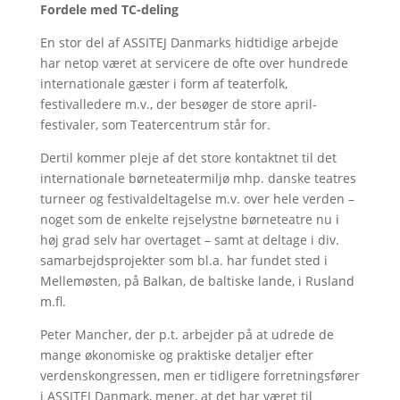
Fordele med TC-deling
En stor del af ASSITEJ Danmarks hidtidige arbejde
har netop været at servicere de ofte over hundrede
internationale gæster i form af teaterfolk,
festivalledere m.v., der besøger de store april-
festivaler, som Teatercentrum står for.
Dertil kommer pleje af det store kontaktnet til det
internationale børneteatermiljø mhp. danske teatres
turneer og festivaldeltagelse m.v. over hele verden –
noget som de enkelte rejselystne børneteatre nu i
høj grad selv har overtaget – samt at deltage i div.
samarbejdsprojekter som bl.a. har fundet sted i
Mellemøsten, på Balkan, de baltiske lande, i Rusland
m.fl.
Peter Mancher, der p.t. arbejder på at udrede de
mange økonomiske og praktiske detaljer efter
verdenskongressen, men er tidligere forretningsfører
i ASSITEJ Danmark, mener, at det har været til