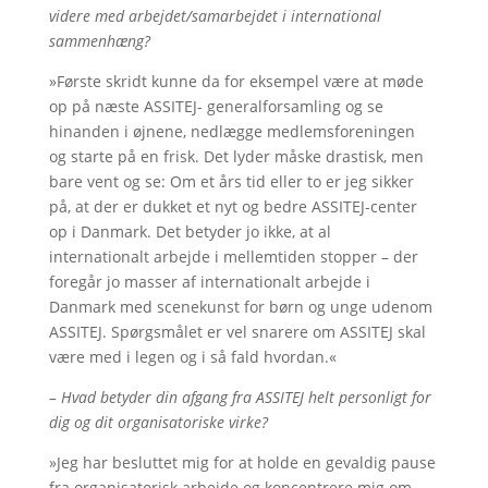
videre med arbejdet/samarbejdet i international
sammenhæng?
»Første skridt kunne da for eksempel være at møde
op på næste ASSITEJ- generalforsamling og se
hinanden i øjnene, nedlægge medlemsforeningen
og starte på en frisk. Det lyder måske drastisk, men
bare vent og se: Om et års tid eller to er jeg sikker
på, at der er dukket et nyt og bedre ASSITEJ-center
op i Danmark. Det betyder jo ikke, at al
internationalt arbejde i mellemtiden stopper – der
foregår jo masser af internationalt arbejde i
Danmark med scenekunst for børn og unge udenom
ASSITEJ. Spørgsmålet er vel snarere om ASSITEJ skal
være med i legen og i så fald hvordan.«
– Hvad betyder din afgang fra ASSITEJ helt personligt for
dig og dit organisatoriske virke?
»Jeg har besluttet mig for at holde en gevaldig pause
fra organisatorisk arbejde og koncentrere mig om