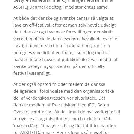
bestyrelsesmedlemmer og menige medlemmer af
ASSITEJ Danmark deltog i med stor entusiasme.
At både det danske og svenske center så valgte at
lave en off-festival, efter at man selv havde udvalgt
de ti danske og ti svenske forestillinger, der skulle
være den officielle dansk-svenske kavalkade oveni et
i øvrigt monsterstort internationalt program, må
betegnes som lidt af en fodfejl, som dog med sit
næsten totale fravær af publikum ikke var med til at
sænke belægningsprocenten på den officielle
festival væsentligt.
At der også opstod fnidder mellem de danske
delegerede i forbindelse med den organisatoriske
del af verdenskongressen, var alvorligere. Det
danske medlem af Executivkomiteen (EC), Søren
Ovesen, vendte sig således imod de nye vedtægter til
fornyelse af organisationen, som han kaldte både
’makværk’ og ’tilbageskridt’, og det faldt formanden
for ASSITEJ Danmark, Henrik Ipsen, så meget for