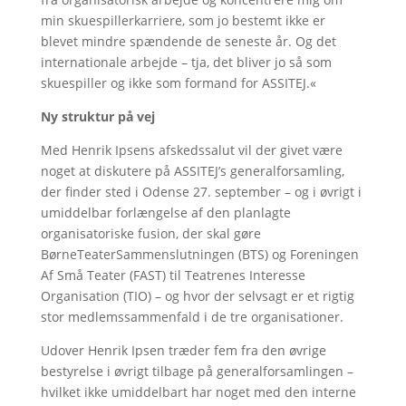
min skuespillerkarriere, som jo bestemt ikke er
blevet mindre spændende de seneste år. Og det
internationale arbejde – tja, det bliver jo så som
skuespiller og ikke som formand for ASSITEJ.«
Ny struktur på vej
Med Henrik Ipsens afskedssalut vil der givet være
noget at diskutere på ASSITEJ’s generalforsamling,
der finder sted i Odense 27. september – og i øvrigt i
umiddelbar forlængelse af den planlagte
organisatoriske fusion, der skal gøre
BørneTeaterSammenslutningen (BTS) og Foreningen
Af Små Teater (FAST) til Teatrenes Interesse
Organisation (TIO) – og hvor der selvsagt er et rigtig
stor medlemssammenfald i de tre organisationer.
Udover Henrik Ipsen træder fem fra den øvrige
bestyrelse i øvrigt tilbage på generalforsamlingen –
hvilket ikke umiddelbart har noget med den interne