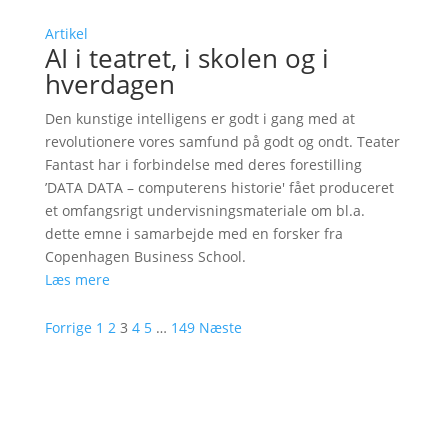
Artikel
AI i teatret, i skolen og i
hverdagen
Den kunstige intelligens er godt i gang med at
revolutionere vores samfund på godt og ondt. Teater
Fantast har i forbindelse med deres forestilling
’DATA DATA – computerens historie' fået produceret
et omfangsrigt undervisningsmateriale om bl.a.
dette emne i samarbejde med en forsker fra
Copenhagen Business School.
Læs mere
Forrige
1
2
3
4
5
…
149
Næste