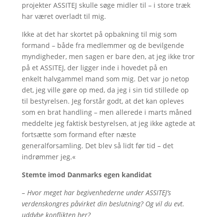
projekter ASSITEJ skulle søge midler til – i store træk
har været overladt til mig.
Ikke at det har skortet på opbakning til mig som
formand – både fra medlemmer og de bevilgende
myndigheder, men sagen er bare den, at jeg ikke tror
på et ASSITEJ, der ligger inde i hovedet på en
enkelt halvgammel mand som mig. Det var jo netop
det, jeg ville gøre op med, da jeg i sin tid stillede op
til bestyrelsen. Jeg forstår godt, at det kan opleves
som en brat handling – men allerede i marts måned
meddelte jeg faktisk bestyrelsen, at jeg ikke agtede at
fortsætte som formand efter næste
generalforsamling. Det blev så lidt før tid – det
indrømmer jeg.«
Stemte imod Danmarks egen kandidat
– Hvor meget har begivenhederne under ASSITEJ’s
verdenskongres påvirket din beslutning? Og vil du evt.
uddybe konflikten her?