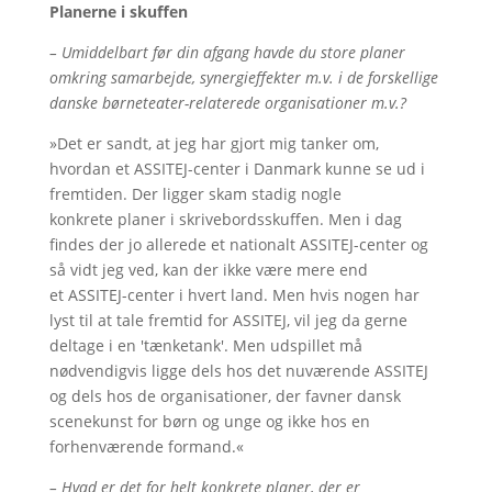
Planerne i skuffen
– Umiddelbart før din afgang havde du store planer
omkring samarbejde, synergieffekter m.v. i de forskellige
danske børneteater-relaterede organisationer m.v.?
»Det er sandt, at jeg har gjort mig tanker om,
hvordan et ASSITEJ-center i Danmark kunne se ud i
fremtiden. Der ligger skam stadig nogle
konkrete planer i skrivebordsskuffen. Men i dag
findes der jo allerede et nationalt ASSITEJ-center og
så vidt jeg ved, kan der ikke være mere end
et ASSITEJ-center i hvert land. Men hvis nogen har
lyst til at tale fremtid for ASSITEJ, vil jeg da gerne
deltage i en 'tænketank'. Men udspillet må
nødvendigvis ligge dels hos det nuværende ASSITEJ
og dels hos de organisationer, der favner dansk
scenekunst for børn og unge og ikke hos en
forhenværende formand.«
– Hvad er det for helt konkrete planer, der er