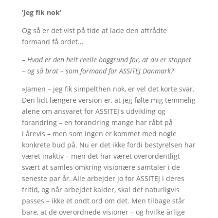
’Jeg fik nok’
Og så er det vist på tide at lade den aftrådte
formand få ordet…
– Hvad er den helt reelle baggrund for, at du er stoppet
– og så brat – som formand for ASSITEJ Danmark?
»Jamen – jeg fik simpelthen nok, er vel det korte svar.
Den lidt længere version er, at jeg følte mig temmelig
alene om ansvaret for ASSITEJ's udvikling og
forandring – en forandring mange har råbt på
i årevis – men som ingen er kommet med nogle
konkrete bud på. Nu er det ikke fordi bestyrelsen har
været inaktiv – men det har været overordentligt
svært at samles omkring visionære samtaler i de
seneste par år. Alle arbejder jo for ASSITEJ i deres
fritid, og når arbejdet kalder, skal det naturligvis
passes – ikke et ondt ord om det. Men tilbage står
bare, at de overordnede visioner – og hvilke årlige