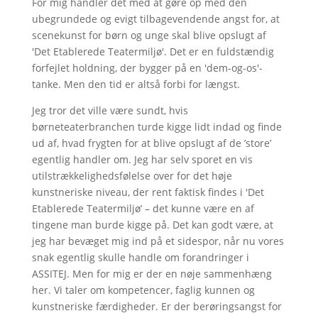
For mig handler det med at gøre op med den
ubegrundede og evigt tilbagevendende angst for, at
scenekunst for børn og unge skal blive opslugt af
'Det Etablerede Teatermiljø'. Det er en fuldstændig
forfejlet holdning, der bygger på en 'dem-og-os'-
tanke. Men den tid er altså forbi for længst.
Jeg tror det ville være sundt, hvis
børneteaterbranchen turde kigge lidt indad og finde
ud af, hvad frygten for at blive opslugt af de ’store’
egentlig handler om. Jeg har selv sporet en vis
utilstrækkelighedsfølelse over for det høje
kunstneriske niveau, der rent faktisk findes i 'Det
Etablerede Teatermiljø’ – det kunne være en af
tingene man burde kigge på. Det kan godt være, at
jeg har bevæget mig ind på et sidespor, når nu vores
snak egentlig skulle handle om forandringer i
ASSITEJ. Men for mig er der en nøje sammenhæng
her. Vi taler om kompetencer, faglig kunnen og
kunstneriske færdigheder. Er der berøringsangst for