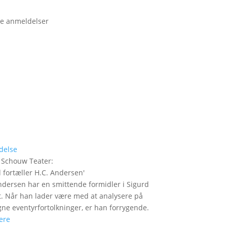
e anmeldelser
delse
 Schouw Teater
:
 fortæller H.C. Andersen
'
ndersen har en smittende formidler i Sigurd
t. Når han lader være med at analysere på
gne eventyrfortolkninger, er han forrygende.
ere