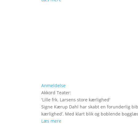
Anmeldelse
Akkord Teater
:
'
Lille frk. Larsens store kærlighed
'
Signe Kærup Dahl har skabt en forunderlig biblio
kærlighed’. Med klart blik og boblende bogglæ
Læs mere