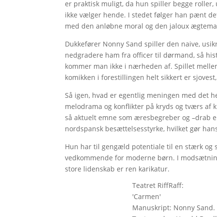
er praktisk muligt, da hun spiller begge roller,
ikke vælger hende. I stedet følger han pænt de
med den anløbne moral og den jaloux ægtem
Dukkefører Nonny Sand spiller den naive, usikre
nedgradere ham fra officer til dørmand, så his
kommer man ikke i nærheden af. Spillet melle
komikken i forestillingen helt sikkert er sjoves
Så igen, hvad er egentlig meningen med det h
melodrama og konflikter på kryds og tværs af ku
så aktuelt emne som æresbegreber og –drab en 
nordspansk besættelsesstyrke, hvilket gør han
Hun har til gengæld potentiale til en stærk og 
vedkommende for moderne børn. I modsætninge
store lidenskab er ren karikatur.
Teatret RiffRaff:
'Carmen'
Manuskript: Nonny Sand. 