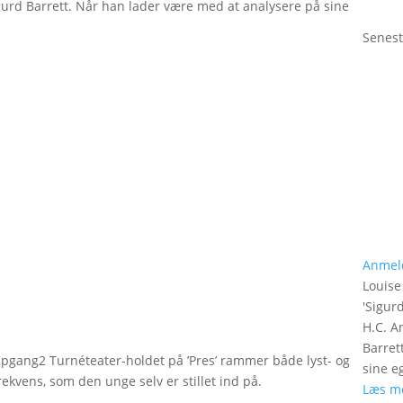
gurd Barrett. Når han lader være med at analysere på sine
Senest
Anmel
Louise
'
Sigurd
H.C. A
Barret
 Opgang2 Turnéteater-holdet på ’Pres’ rammer både lyst- og
sine e
ekvens, som den unge selv er stillet ind på.
Læs m