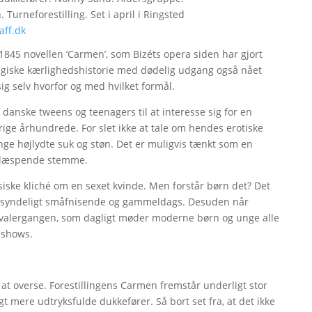
 Turneforestilling. Set i april i Ringsted
aff.dk
1845 novellen ’Carmen’, som Bizéts opera siden har gjort
giske kærlighedshistorie med dødelig udgang også nået
g selv hvorfor og med hvilket formål.
 danske tweens og teenagers til at interesse sig for en
rige århundrede. For slet ikke at tale om hendes erotiske
ange højlydte suk og støn. Det er muligvis tænkt som en
 læspende stemme.
ssiske kliché om en sexet kvinde. Men forstår børn det? Det
n besyndeligt småfnisende og gammeldags. Desuden når
 kavalergangen, som dagligt møder moderne børn og unge alle
-shows.
 at overse. Forestillingens Carmen fremstår underligt stor
gt mere udtryksfulde dukkefører. Så bort set fra, at det ikke