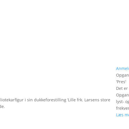
Anmel
Opgan
'
Pres
'
Det er
Opgang
tekarfigur i sin dukkeforestilling ’Lille frk. Larsens store
lyst- 
de.
frekve
Læs m