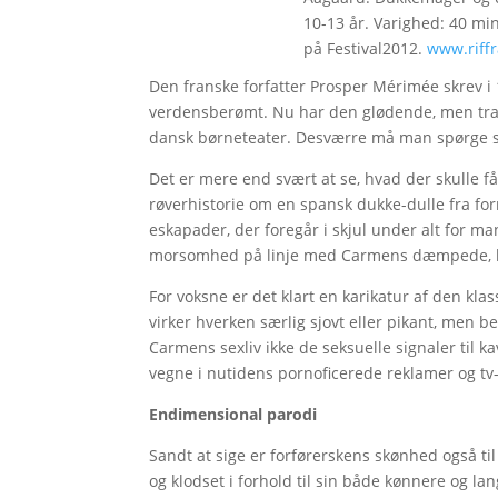
10-13 år. Varighed: 40 min.
på Festival2012.
www.riffr
Den franske forfatter Prosper Mérimée skrev i 
verdensberømt. Nu har den glødende, men tra
dansk børneteater. Desværre må man spørge si
Det er mere end svært at se, hvad der skulle få
røverhistorie om en spansk dukke-dulle fra for
eskapader, der foregår i skjul under alt for m
morsomhed på linje med Carmens dæmpede,
For voksne er det klart en karikatur af den kla
virker hverken særlig sjovt eller pikant, me
Carmens sexliv ikke de seksuelle signaler til
vegne i nutidens pornoficerede reklamer og tv
Endimensional parodi
Sandt at sige er forførerskens skønhed også til
og klodset i forhold til sin både kønnere og lan