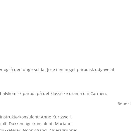
r også den unge soldat José i en noget parodisk udgave af
 halvkomisk parodi på det klassiske drama om Carmen.
Senest
Instruktørkonsulent: Anne Kurtzweil.
holt. Dukkemagerkonsulent: Mariann
dukkefører: Nonny Sand. Aldersgruppe: