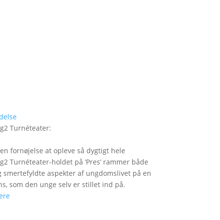
delse
g2 Turnéteater
:
 en fornøjelse at opleve så dygtigt hele
2 Turnéteater-holdet på ’Pres’ rammer både
og smertefyldte aspekter af ungdomslivet på en
ns, som den unge selv er stillet ind på.
ere