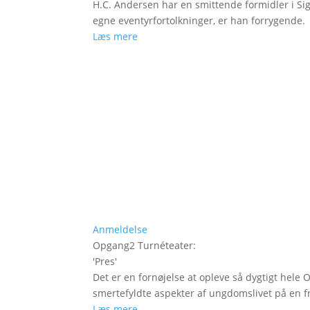
H.C. Andersen har en smittende formidler i Si
egne eventyrfortolkninger, er han forrygende.
Læs mere
Anmeldelse
Opgang2 Turnéteater
:
'
Pres
'
Det er en fornøjelse at opleve så dygtigt hele
smertefyldte aspekter af ungdomslivet på en fr
Læs mere