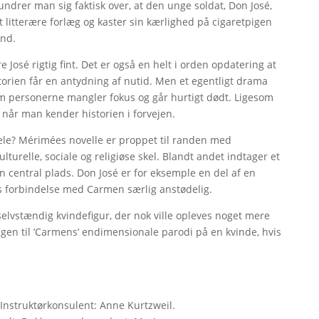
 undrer man sig faktisk over, at den unge soldat, Don José,
t litterære forlæg og kaster sin kærlighed på cigaretpigen
and.
 José rigtig fint. Det er også en helt i orden opdatering at
torien får en antydning af nutid. Men et egentligt drama
m personerne mangler fokus og går hurtigt dødt. Ligesom
t, når man kender historien i forvejen.
ele? Mérimées novelle er proppet til randen med
lturelle, sociale og religiøse skel. Blandt andet indtager et
central plads. Don José er for eksemple en del af en
s forbindelse med Carmen særlig anstødelig.
selvstændig kvindefigur, der nok ville opleves noget mere
n til ’Carmens’ endimensionale parodi på en kvinde, hvis
Instruktørkonsulent: Anne Kurtzweil.