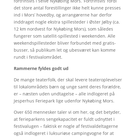
fortrinsvis i selve Nykøbing Mors. ’Fortrinsvis’ fordi
det store antal forestillinger ikke helt kunne presses
ind i Mors’ hovedby, og arrangørerne har derfor
inddraget nogle ekstra spillesteder i Øster Jølby (ca.
12 km nordvest for Nykøbing Mors), som således
fungerer som satellit-spillested i weekenden. Alle
weekendspillesteder bliver forbundet med gratis-
busser, så publikum let og ubesværet kan komme
rundt i festivalområdet.
Rammerne fyldes godt ud
De mange teaterfolk, der skal levere teateroplevelser
til lokalområdets børn og unge samt deres forældre,
er – næsten uden undtagelse – alle indlogeret på
Jesperhus Feriepark lige udenfor Nykøbing Mors.
Over 650 mennesker taler vi om her, og det betyder,
at ferieparkens sengekapacitet er fuldt udnyttet i
festivalugen – faktisk er nogle af festivaldeltagerne
også indlogeret i luksuriøse campingvogne for at