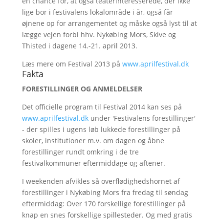
en chance for, at også teaterinteresserede, der ikke
lige bor i festivalens lokalområde i år, også får
øjnene op for arrangementet og måske også lyst til at
lægge vejen forbi hhv. Nykøbing Mors, Skive og
Thisted i dagene 14.-21. april 2013.
Læs mere om Festival 2013 på
www.aprilfestival.dk
Fakta
FORESTILLINGER OG ANMELDELSER
Det officielle program til Festival 2014 kan ses på
www.aprilfestival.dk
under 'Festivalens forestillinger'
- der spilles i ugens løb lukkede forestillinger på
skoler, institutioner m.v. om dagen og åbne
forestillinger rundt omkring i de tre
festivalkommuner eftermiddage og aftener.
I weekenden afvikles så overflødighedshornet af
forestillinger i Nykøbing Mors fra fredag til søndag
eftermiddag: Over 170 forskellige forestillinger på
knap en snes forskellige spillesteder. Og med gratis