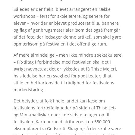
Således er der f.eks. blevet arrangeret en række
workshops – først for skolelærere, og senere for
elever – hvor der er blevet produceret bl.a. bannere
og flag af genbrugsmaterialer (som det også fremgår
af det foto, der ledsager denne artikel), som skal gøre
opmærksom på festivalen i det offentlige rum.
Af mere almindelige – men ikke mindre spektakulære
– PR-tiltag i forbindelse med festivalen skal det i
øvrigt nævnes, at det er lykkedes at få Thise Mejeri,
hvis ledelse har en svaghed for godt teater, til at
stille en hel kartonside til rådighed for festivalens
markedsføring.
Det betyder, at folk i hele landet kan læse om
festivalens fortræffeligheder på siden af Thise Let-
og Mini-mælkskartoner i de sidste to uger op til
festivalen. Kartonerne distribueres i op 350.000
eksemplarer fra Gedser til Skagen, så der skulle være