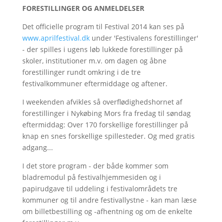
FORESTILLINGER OG ANMELDELSER
Det officielle program til Festival 2014 kan ses på
www.aprilfestival.dk
under 'Festivalens forestillinger'
- der spilles i ugens løb lukkede forestillinger på
skoler, institutioner m.v. om dagen og åbne
forestillinger rundt omkring i de tre
festivalkommuner eftermiddage og aftener.
I weekenden afvikles så overflødighedshornet af
forestillinger i Nykøbing Mors fra fredag til søndag
eftermiddag: Over 170 forskellige forestillinger på
knap en snes forskellige spillesteder. Og med gratis
adgang...
I det store program - der både kommer som
bladremodul på festivalhjemmesiden og i
papirudgave til uddeling i festivalområdets tre
kommuner og til andre festivallystne - kan man læse
om billetbestilling og -afhentning og om de enkelte