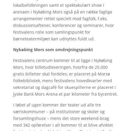
lokalbefolkningen samt et spektakulært show i
arenaen i Nykøbing Mors også på en række faglige
arrangementer rettet specielt mod fagfolk, f.eks.
diskussionsaftener, konferencer og seminarer, hvor
festivalens rolle som samlingspunkt for
børneteatermiljøet kan udnyttes fuldt ud.
Nykøbing Mors som omdrejningspunkt
Festivalens centrum kommer til at ligge i Nykøbing
Mors, hvor billetudleveringen, hvorfra de 25.000
gratis billetter skal fordeles, er placeret på Morsø
Folkebibliotek, mens festivalens hovedkvarter med
sekretariat og dagcafé for skuespillerne er placeret i
Jyske Bank Mors Arena et par kilometer fra bycentret.
I løbet af ugen kommer der teater ud alle tre
værtskommuner – på institutioner og skoler og
forsamlingshuse – mens det store weekend-brag
med 342 opførelser i alt kommer til at blive afviklet