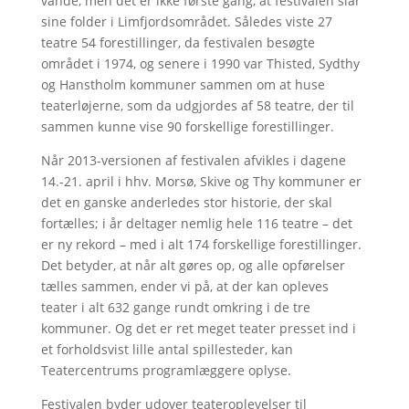
vande, men det er ikke første gang, at festivalen slår
sine folder i Limfjordsområdet. Således viste 27
teatre 54 forestillinger, da festivalen besøgte
området i 1974, og senere i 1990 var Thisted, Sydthy
og Hanstholm kommuner sammen om at huse
teaterløjerne, som da udgjordes af 58 teatre, der til
sammen kunne vise 90 forskellige forestillinger.
Når 2013-versionen af festivalen afvikles i dagene
14.-21. april i hhv. Morsø, Skive og Thy kommuner er
det en ganske anderledes stor historie, der skal
fortælles; i år deltager nemlig hele 116 teatre – det
er ny rekord – med i alt 174 forskellige forestillinger.
Det betyder, at når alt gøres op, og alle opførelser
tælles sammen, ender vi på, at der kan opleves
teater i alt 632 gange rundt omkring i de tre
kommuner. Og det er ret meget teater presset ind i
et forholdsvist lille antal spillesteder, kan
Teatercentrums programlæggere oplyse.
Festivalen byder udover teateroplevelser til