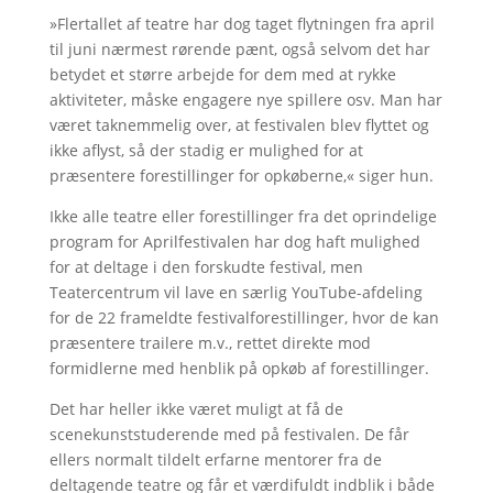
»Flertallet af teatre har dog taget flytningen fra april
til juni nærmest rørende pænt, også selvom det har
betydet et større arbejde for dem med at rykke
aktiviteter, måske engagere nye spillere osv. Man har
været taknemmelig over, at festivalen blev flyttet og
ikke aflyst, så der stadig er mulighed for at
præsentere forestillinger for opkøberne,« siger hun.
Ikke alle teatre eller forestillinger fra det oprindelige
program for Aprilfestivalen har dog haft mulighed
for at deltage i den forskudte festival, men
Teatercentrum vil lave en særlig YouTube-afdeling
for de 22 frameldte festivalforestillinger, hvor de kan
præsentere trailere m.v., rettet direkte mod
formidlerne med henblik på opkøb af forestillinger.
Det har heller ikke været muligt at få de
scenekunststuderende med på festivalen. De får
ellers normalt tildelt erfarne mentorer fra de
deltagende teatre og får et værdifuldt indblik i både