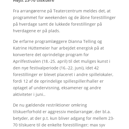
Højst 23-70 tilskuere
Fra arrangørerne på Teatercentrum meldes det, at
programmet for weekenden og de åbne forestillinger
på hverdage samt de lukkede forestillinger på
hverdagene er på plads.
De erfarne programlæggere Dianna Telling og
Katrine Hüttemeier har arbejdet energisk på at
konvertere det oprindelige program for
Aprilfestivalen (18.-25. april) til det muliges kunst i
den nye festivalperiode (16.-22. juni), idet 42
forestillinger er blevet placeret i andre spillelokaler,
fordi 12 af de oprindelige spillespiller/haller er
optaget af undervisning, eksamener og andre
aktiviteter i juni..
De nu gældende restriktioner omkring
tilskuerforhold er aggressiv medarrangør, der bl.a.
betyder, at der p.t. kun bliver adgang for mellem 23-
70 tilskuere til de enkelte forestillinger; max syv