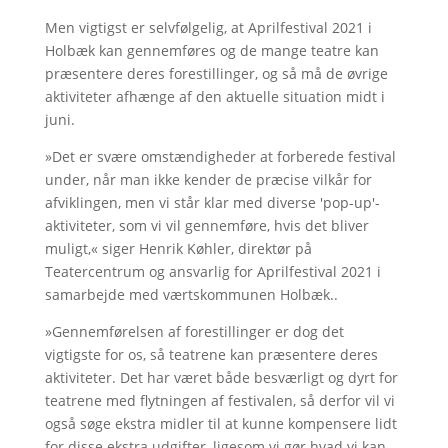
Men vigtigst er selvfølgelig, at Aprilfestival 2021 i
Holbæk kan gennemføres og de mange teatre kan
præsentere deres forestillinger, og så må de øvrige
aktiviteter afhænge af den aktuelle situation midt i
juni.
»Det er svære omstændigheder at forberede festival
under, når man ikke kender de præcise vilkår for
afviklingen, men vi står klar med diverse 'pop-up'-
aktiviteter, som vi vil gennemføre, hvis det bliver
muligt,« siger Henrik Køhler, direktør på
Teatercentrum og ansvarlig for Aprilfestival 2021 i
samarbejde med værtskommunen Holbæk..
»Gennemførelsen af forestillinger er dog det
vigtigste for os, så teatrene kan præsentere deres
aktiviteter. Det har været både besværligt og dyrt for
teatrene med flytningen af festivalen, så derfor vil vi
også søge ekstra midler til at kunne kompensere lidt
for disse ekstra udgifter, ligesom vi gør hvad vi kan