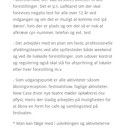
forestillinger. Det er p.t. uafklaret om der skal
forevises negativ test for alle over 12 år ved
indgangen og om det er muligt at komme ind 'på
døren', hvis der er plads og om det så er nok at
afkræve cpr-nummer, telefon og evt. test
- Der arbejdes med en plan om faste, professionelle
afviklingsteams ved alle spillesteder både weekend
og ved de lukkede forestillinger, som udover kontrol
og regulering også skal stå for afspritning af lokaler
efter hver forestilling m.v.
- Som udgangspunkt er alle aktiviteter såsom
åbningsreception, festivalshow, faglige aktiviteter,
New Case (hvor nye teatre møder opkøbere) osv.
aflyst, mens der stadig arbejdes på muligheden for
at åbne en form for cafe og samlingssted på
festivalen.
* Man kan følge med i udviklingen og aktiviteterne