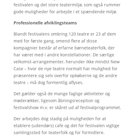
festivalen og det store teatermiljø, som også rummer
gode muligheder for arbejde i et spændende miljø.
Professionelle afviklingsteams
Blandt festivalens omkring 120 teatre er 23 af dem
med for første gang, omend flere af disse
kompagnier består af erfarne børneteaterfolk, der
har været med i andre konstellationer. De særlige
velkomst-arrangementer, herunder ikke mindst New
Case – hvor de nye teatre normalt har mulighed for
præsentere sig selv overfor opkøberne og de andre
teatre – må dog formentlig aflyses.
Det gælder også de mange faglige aktiviteter og
møderækker, ligesom åbningsreception og
festivalshow m.v. er skåret ud af festivalprogrammet.
Der arbejdes dog stadig på muligheden for at
etablere (udendørs) cafe og det for festivalen vigtige
samlingssted for teaterfolk og for formidlere.