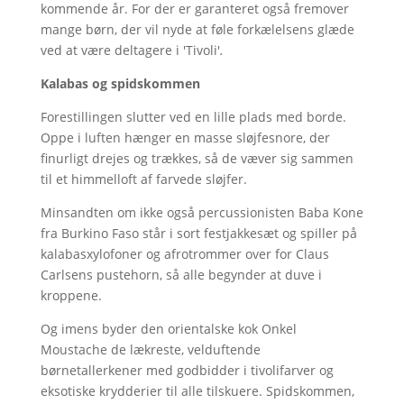
kommende år. For der er garanteret også fremover
mange børn, der vil nyde at føle forkælelsens glæde
ved at være deltagere i 'Tivoli'
.
Kalabas og spidskommen
Forestillingen slutter ved en lille plads med borde.
Oppe i luften hænger en masse sløjfesnore, der
finurligt drejes og trækkes, så de væver sig sammen
til et himmelloft af farvede sløjfer.
Minsandten om ikke også percussionisten Baba Kone
fra Burkino Faso står i sort festjakkesæt og spiller på
kalabasxylofoner og afrotrommer over for Claus
Carlsens pustehorn, så alle begynder at duve i
kroppene.
Og imens byder den orientalske kok Onkel
Moustache de lækreste, velduftende
børnetallerkener med godbidder i tivolifarver og
eksotiske krydderier til alle tilskuere. Spidskommen,