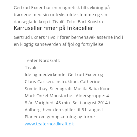
Gertrud Exner har en magnetisk tiltrækning på
børnene med sin udtryksfulde stemme og sin
danseglade krop i 'Tivoli'. Foto: Bart Koostra
Karruseller rimer på frikadeller
Gertrud Exners 'Tivoli' fører børnehaveklasserne ind i
en kløgtig sanseverden af fjol og fortryllelse.
Teater Nordkraft:
'Tivoli'
Idé og medvirkende: Gertrud Exner og
Claus Carlsen. Instruktion: Catherine
Sombsthay. Scenografi: Musik: Baba Kone.
Mad: Onkel Moustache. Aldersgruppe: 4-
8 år. Varighed: 45 min. Set i august 2014 i
Aalborg, hvor den spiller til 31. august.
Planer om genopsætning og turne.
www.teaternordkraft.dk