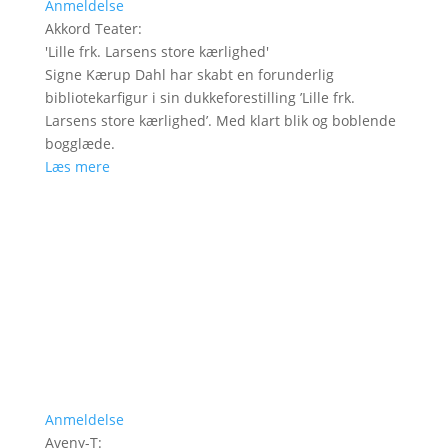
Anmeldelse
Akkord Teater
:
'
Lille frk. Larsens store kærlighed
'
Signe Kærup Dahl har skabt en forunderlig
bibliotekarfigur i sin dukkeforestilling ’Lille frk.
Larsens store kærlighed’. Med klart blik og boblende
bogglæde.
Læs mere
Anmeldelse
Aveny-T
: