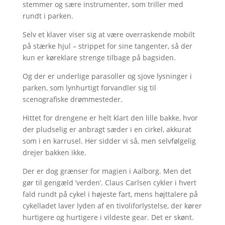
stemmer og sære instrumenter, som triller med
rundt i parken.
Selv et klaver viser sig at være overraskende mobilt
på stærke hjul – strippet for sine tangenter, så der
kun er køreklare strenge tilbage på bagsiden.
Og der er underlige parasoller og sjove lysninger i
parken, som lynhurtigt forvandler sig til
scenografiske drømmesteder.
Hittet for drengene er helt klart den lille bakke, hvor
der pludselig er anbragt sæder i en cirkel, akkurat
som i en karrusel. Her sidder vi så, men selvfølgelig
drejer bakken ikke.
Der er dog grænser for magien i Aalborg. Men det
gør til gengæld ’verden’. Claus Carlsen cykler i hvert
fald rundt på cykel i højeste fart, mens højttalere på
cykelladet laver lyden af en tivoliforlystelse, der kører
hurtigere og hurtigere i vildeste gear. Det er skønt.