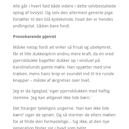
Alle går i hvert fald kåde videre i dette selvbestaltede
optog af livslyst. Og selv den allermest generte pige
fortæller til den blå kjolekvinde, hvad der er hendes
yndlingstal. Sådan bare fordi.
Provokerende pjerrot
Måske netop fordi alt virker så frisat og ubekymret,
får et lille dukkeoptrin endnu mere kraft, da en vred
pjerrotdukke bagefter dukker op i vinduet på
Karolinelunds gamle mølle. Han spjætter med sine
træben, mens hans krop er svundet ind til tre runde
knapper – måske af ærgrelser over livet.
’Jeg er da ligeglad,’ siger pjerrotdukken med heftig
stemme. ’Jeg kan alligevel ikke lide børn.’
Det forarger tydeligvis ungerne. ’Han kan ikke lide
børn!’ siger de oprørt. Og så stormer de ellers møllen
for at finde den formastelige… Sig ikke, at den nye
generation finder sig i hvad som helst.