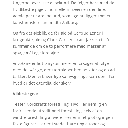
Ungerne tøver ikke et sekund. De følger bare med de
hvidklædte piger. Ind mellem træerne i den fine,
gamle park Karolinelund, som lige nu ligger som et
kunstnerisk frirum midt i Aalborg.
Og fra det øjeblik, de får øje på Gertrud Exner i
kongeblå kjole og Claus Carlsen i rødt jakkesæt, så
summer de om de to performere med masser af
spørgsmål og store øjne.
Vi voksne er lidt langsommere. Vi forsøger at følge
med de 6-årige, der stormløber hen ad stier og op ad
bakker. Men vi bliver lige så nysgerrige som dem. For
hvad er det egentlig, der sker?
Vildeste gear
Teater Nordkrafts forestilling 'Tivoli' er nemlig en
forfriskende utraditionel forestilling, selv af en
vandreforestilling at være. Her er intet plot og ingen
faste figurer. Her er i stedet bare nogle toner og