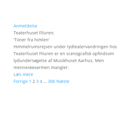
Anmeldelse
Teaterhuset Filuren
:
'
Toner fra himlen
'
Himmelrumsrejsen under lydteatervandringen hos
Teaterhuset Filuren er en scenografisk opfindsom
lydundersøgelse af Musikhuset Aarhus. Men
menneskevarmen mangler.
Læs mere
Forrige
1
2
3
4
…
306
Næste