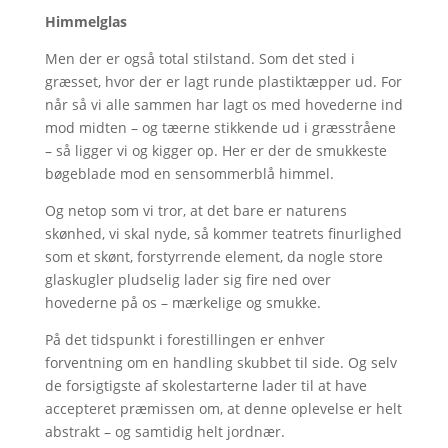
Himmelglas
Men der er også total stilstand. Som det sted i
græsset, hvor der er lagt runde plastiktæpper ud. For
når så vi alle sammen har lagt os med hovederne ind
mod midten – og tæerne stikkende ud i græsstråene
– så ligger vi og kigger op. Her er der de smukkeste
bøgeblade mod en sensommerblå himmel.
Og netop som vi tror, at det bare er naturens
skønhed, vi skal nyde, så kommer teatrets finurlighed
som et skønt, forstyrrende element, da nogle store
glaskugler pludselig lader sig fire ned over
hovederne på os – mærkelige og smukke.
På det tidspunkt i forestillingen er enhver
forventning om en handling skubbet til side. Og selv
de forsigtigste af skolestarterne lader til at have
accepteret præmissen om, at denne oplevelse er helt
abstrakt – og samtidig helt jordnær.