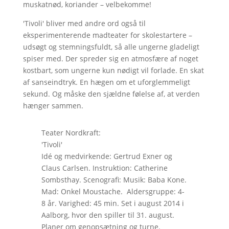
muskatnød, koriander – velbekomme!
'Tivoli' bliver med andre ord også til
eksperimenterende madteater for skolestartere –
udsøgt og stemningsfuldt, så alle ungerne gladeligt
spiser med. Der spreder sig en atmosfære af noget
kostbart, som ungerne kun nødigt vil forlade. En skat
af sanseindtryk. En hægen om et uforglemmeligt
sekund. Og måske den sjældne følelse af, at verden
hænger sammen.
Teater Nordkraft:
'Tivoli'
Idé og medvirkende: Gertrud Exner og
Claus Carlsen. Instruktion: Catherine
Sombsthay. Scenografi: Musik: Baba Kone.
Mad: Onkel Moustache. Aldersgruppe: 4-
8 år. Varighed: 45 min. Set i august 2014 i
Aalborg, hvor den spiller til 31. august.
Planer om genopsætning og turne.