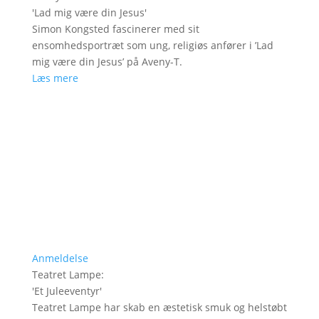
'
Lad mig være din Jesus
'
Simon Kongsted fascinerer med sit
ensomhedsportræt som ung, religiøs anfører i ’Lad
mig være din Jesus’ på Aveny-T.
Læs mere
Anmeldelse
Teatret Lampe
:
'
Et Juleeventyr
'
Teatret Lampe har skab en æstetisk smuk og helstøbt