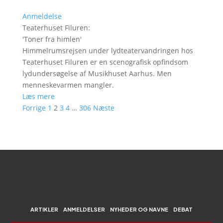
Anmeldelse
Teaterhuset Filuren
:
'
Toner fra himlen
'
Himmelrumsrejsen under lydteatervandringen hos
Teaterhuset Filuren er en scenografisk opfindsom
lydundersøgelse af Musikhuset Aarhus. Men
menneskevarmen mangler.
Læs mere
Forrige
1
2
3
4
…
306
Næste
ARTIKLER
ANMELDELSER
NYHEDER OG NAVNE
DEBAT