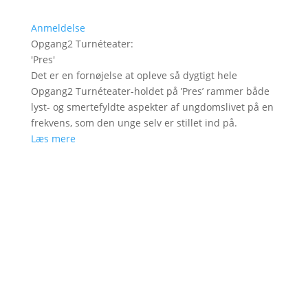
Anmeldelse
Opgang2 Turnéteater
:
'
Pres
'
Det er en fornøjelse at opleve så dygtigt hele
Opgang2 Turnéteater-holdet på ’Pres’ rammer både
lyst- og smertefyldte aspekter af ungdomslivet på en
frekvens, som den unge selv er stillet ind på.
Læs mere