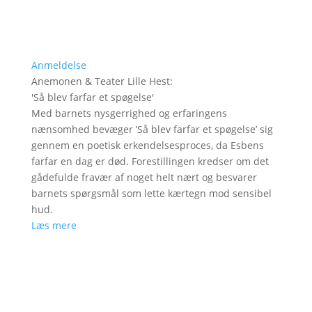
Anmeldelse
Anemonen & Teater Lille Hest
:
'
Så blev farfar et spøgelse
'
Med barnets nysgerrighed og erfaringens
nænsomhed bevæger ’Så blev farfar et spøgelse’ sig
gennem en poetisk erkendelsesproces, da Esbens
farfar en dag er død. Forestillingen kredser om det
gådefulde fravær af noget helt nært og besvarer
barnets spørgsmål som lette kærtegn mod sensibel
hud.
Læs mere