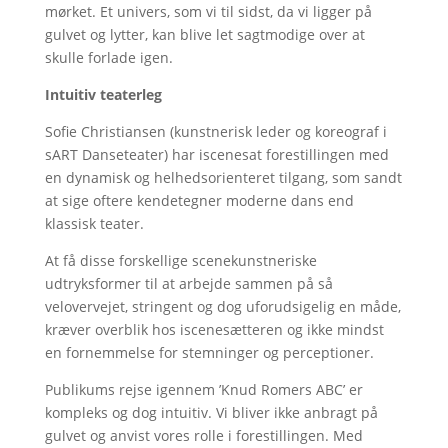
mørket. Et univers, som vi til sidst, da vi ligger på
gulvet og lytter, kan blive let sagtmodige over at
skulle forlade igen.
Intuitiv teaterleg
Sofie Christiansen (kunstnerisk leder og koreograf i
sART Danseteater) har iscenesat forestillingen med
en dynamisk og helhedsorienteret tilgang, som sandt
at sige oftere kendetegner moderne dans end
klassisk teater.
At få disse forskellige scenekunstneriske
udtryksformer til at arbejde sammen på så
velovervejet, stringent og dog uforudsigelig en måde,
kræver overblik hos iscenesætteren og ikke mindst
en fornemmelse for stemninger og perceptioner.
Publikums rejse igennem ’Knud Romers ABC’ er
kompleks og dog intuitiv. Vi bliver ikke anbragt på
gulvet og anvist vores rolle i forestillingen. Med