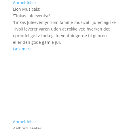
Anmeldelse
Lion Musicals
:
'
Tinkas Juleeventyr
'
’Tinkas Juleeventyr ’som familie-musical i julemagiske
Tivoli leverer varen uden at rokke ved hverken det
oprindelige tv-forlæg, forventningerne til genren
eller den gode gamle jul.
Læs mere
Anmeldelse
Aalborg Teater
: