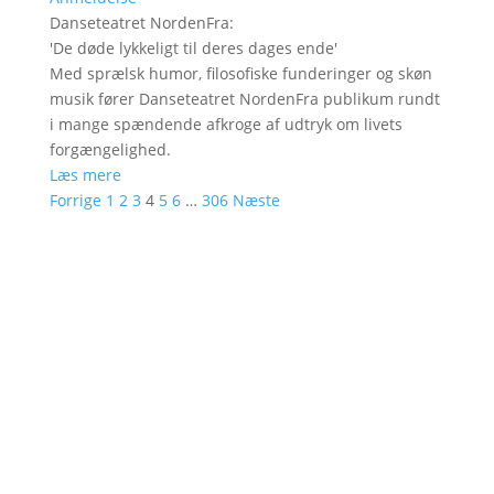
Danseteatret NordenFra
:
'
De døde lykkeligt til deres dages ende
'
Med sprælsk humor, filosofiske funderinger og skøn
musik fører Danseteatret NordenFra publikum rundt
i mange spændende afkroge af udtryk om livets
forgængelighed.
Læs mere
Forrige
1
2
3
4
5
6
…
306
Næste