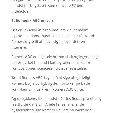
mindst for bogstavet, som enhver ABC bør
indeholde.
Et Romersk ABC-univers
Det er vekselvirkningen imellem – eller måske
hybriden – dans, musik og skuespil, der får Knud
Romers digte til at hæve sig op over det rent
litterære.
Romers ABC er i sig selv humoristisk og legende, og
det er dyrket helt ind i koreografier, musikalske
kompositioner, scenografi og iscenesættelse.
’Knud Romers ABC’ tager så at sige uhøjtideligt
Romers bog alvorligt, og den fortolker på både
komikken og musikken i Romers ABC-digte.
Og udtrykkene, ikke mindst i Carlos Rodas præcise og
kraftfulde dans og i Anete Jensens legende
nysgerrighed, gør Romers univers nærværende i