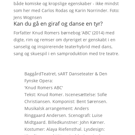
både komiske og kropslige egenskaber - ikke mindst
som her med Carlos Rodas og Karin Norrinder. Foto:
Jens Wognsen
Kan du gå en giraf og danse en tyr?
Forfatter Knud Romers børnebog ’ABC’ (2014) med
digte, rim og remser om dyreriget er genskabt i en
sanselig og inspirerende teaterhybrid med dans,
sang og skuespil i en samproduktion med tre teatre.
BaggårdTeatret, sART Danseteater & Den
Fynske Opera:
'Knud Romers ABC'
Tekst: Knud Romer. Iscenesættelse: Sofie
Christiansen. Komponist: Bent Sørensen.
Musikalsk arrangement: Anders
Ringgaard Andersen. Scenografi: Luise
Midtgaard. Billedkunstner: John Kørner.
Kostumer: Alaya Riefensthal. Lysdesign: