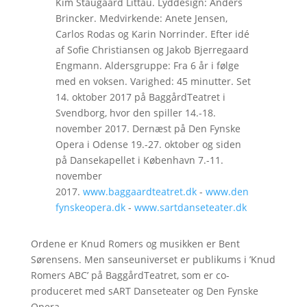
Kim Staugaard Littau. Lyddesign: Anders
Brincker. Medvirkende: Anete Jensen,
Carlos Rodas og Karin Norrinder. Efter idé
af Sofie Christiansen og Jakob Bjerregaard
Engmann. Aldersgruppe: Fra 6 år i følge
med en voksen. Varighed: 45 minutter. Set
14. oktober 2017 på BaggårdTeatret i
Svendborg, hvor den spiller 14.-18.
november 2017. Dernæst på Den Fynske
Opera i Odense 19.-27. oktober og siden
på Dansekapellet i København 7.-11.
november
2017.
www.baggaardteatret.dk
-
www.den
fynskeopera.dk
-
www.sartdanseteater.dk
Ordene er Knud Romers og musikken er Bent
Sørensens. Men sanseuniverset er publikums i ’Knud
Romers ABC’ på BaggårdTeatret, som er co-
produceret med sART Danseteater og Den Fynske
Opera.