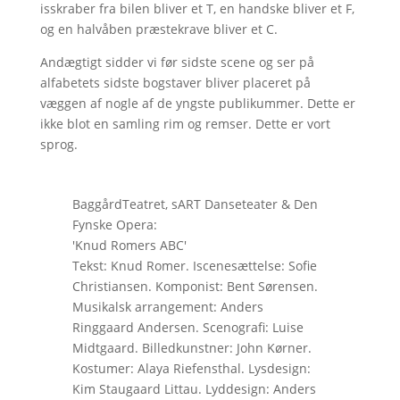
isskraber fra bilen bliver et T, en handske bliver et F,
og en halvåben præstekrave bliver et C.
Andægtigt sidder vi før sidste scene og ser på
alfabetets sidste bogstaver bliver placeret på
væggen af nogle af de yngste publikummer. Dette er
ikke blot en samling rim og remser. Dette er vort
sprog.
BaggårdTeatret, sART Danseteater & Den
Fynske Opera:
'Knud Romers ABC'
Tekst: Knud Romer. Iscenesættelse: Sofie
Christiansen. Komponist: Bent Sørensen.
Musikalsk arrangement: Anders
Ringgaard Andersen. Scenografi: Luise
Midtgaard. Billedkunstner: John Kørner.
Kostumer: Alaya Riefensthal. Lysdesign:
Kim Staugaard Littau. Lyddesign: Anders