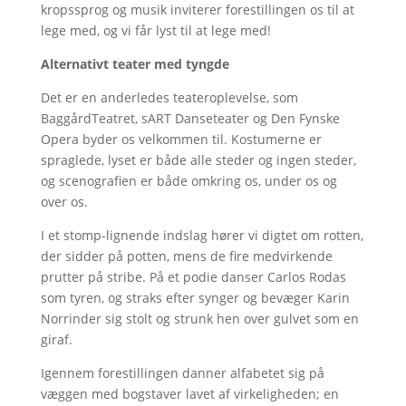
kropssprog og musik inviterer forestillingen os til at
lege med, og vi får lyst til at lege med!
Alternativt teater med tyngde
Det er en anderledes teateroplevelse, som
BaggårdTeatret, sART Danseteater og Den Fynske
Opera byder os velkommen til. Kostumerne er
spraglede, lyset er både alle steder og ingen steder,
og scenografien er både omkring os, under os og
over os.
I et stomp-lignende indslag hører vi digtet om rotten,
der sidder på potten, mens de fire medvirkende
prutter på stribe. På et podie danser Carlos Rodas
som tyren, og straks efter synger og bevæger Karin
Norrinder sig stolt og strunk hen over gulvet som en
giraf.
Igennem forestillingen danner alfabetet sig på
væggen med bogstaver lavet af virkeligheden; en