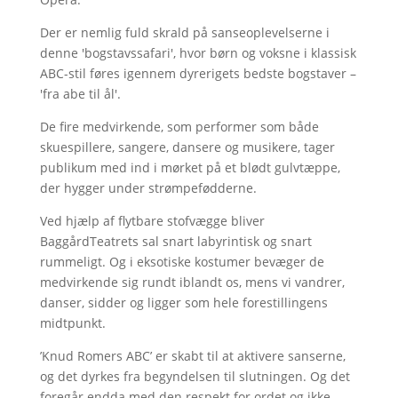
Der er nemlig fuld skrald på sanseoplevelserne i
denne 'bogstavssafari', hvor børn og voksne i klassisk
ABC-stil føres igennem dyrerigets bedste bogstaver –
'fra abe til ål'.
De fire medvirkende, som performer som både
skuespillere, sangere, dansere og musikere, tager
publikum med ind i mørket på et blødt gulvtæppe,
der hygger under strømpefødderne.
Ved hjælp af flytbare stofvægge bliver
BaggårdTeatrets sal snart labyrintisk og snart
rummeligt. Og i eksotiske kostumer bevæger de
medvirkende sig rundt iblandt os, mens vi vandrer,
danser, sidder og ligger som hele forestillingens
midtpunkt.
’Knud Romers ABC’ er skabt til at aktivere sanserne,
og det dyrkes fra begyndelsen til slutningen. Og det
foregår endda med den respekt for ordet og ikke