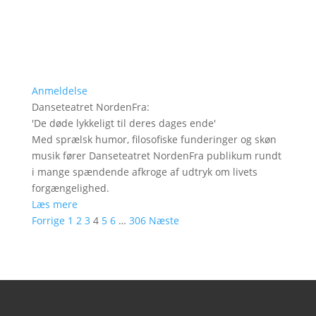
Anmeldelse
Danseteatret NordenFra
:
'
De døde lykkeligt til deres dages ende
'
Med sprælsk humor, filosofiske funderinger og skøn
musik fører Danseteatret NordenFra publikum rundt
i mange spændende afkroge af udtryk om livets
forgængelighed.
Læs mere
Forrige
1
2
3
4
5
6
…
306
Næste