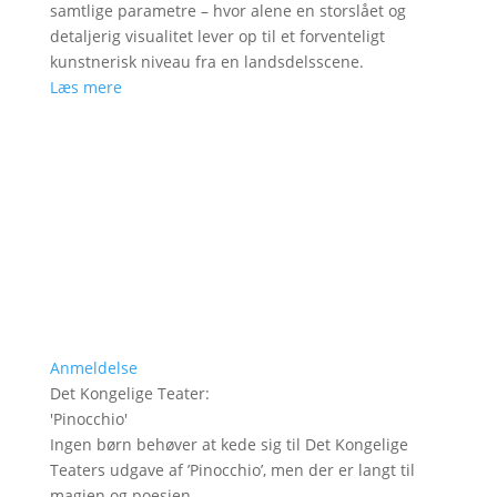
samtlige parametre – hvor alene en storslået og
detaljerig visualitet lever op til et forventeligt
kunstnerisk niveau fra en landsdelsscene.
Læs mere
Anmeldelse
Det Kongelige Teater
:
'
Pinocchio
'
Ingen børn behøver at kede sig til Det Kongelige
Teaters udgave af ’Pinocchio’, men der er langt til
magien og poesien.