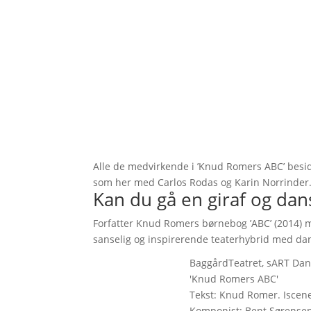
Alle de medvirkende i ’Knud Romers ABC’ besi
som her med Carlos Rodas og Karin Norrinder.
Kan du gå en giraf og dan
Forfatter Knud Romers børnebog ’ABC’ (2014) m
sanselig og inspirerende teaterhybrid med dan
BaggårdTeatret, sART Dan
'Knud Romers ABC'
Tekst: Knud Romer. Iscene
Komponist: Bent Sørensen