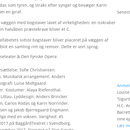
odas som tyren, og straks efter synger og bevæger Karin
om en giraf.
Senest
å væggen med bogstaver lavet af virkeligheden; en isskraber
g en halvåben præstekrave bliver et C.
alfabetets sidste bogstaver bliver placeret på væggen af
blot en samling rim og remser. Dette er vort sprog.
seteater & Den Fynske Opera:
sættelse: Sofie Christiansen.
. Musikalsk arrangement: Anders
ografi: Luise Midtgaard.
Anmel
er. Kostumer: Alaya Riefensthal.
Louise
Littau. Lyddesign: Anders Brincker.
'
Sigurd
, Carlos Rodas og Karin Norrinder.
H.C. A
iansen og Jakob Bjerregaard Engmann.
Barret
følge med en voksen. Varighed: 45
sine e
 2017 på BaggårdTeatret i Svendborg,
Læs m
 november 2017. Dernæst på Den Fynske