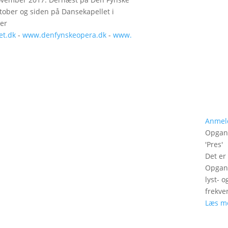
tober og siden på Dansekapellet i
er
et.dk
-
www.denfynskeopera.dk
-
www.
Anmel
Opgan
'
Pres
'
Det er
Opgang
lyst- 
frekve
Læs m