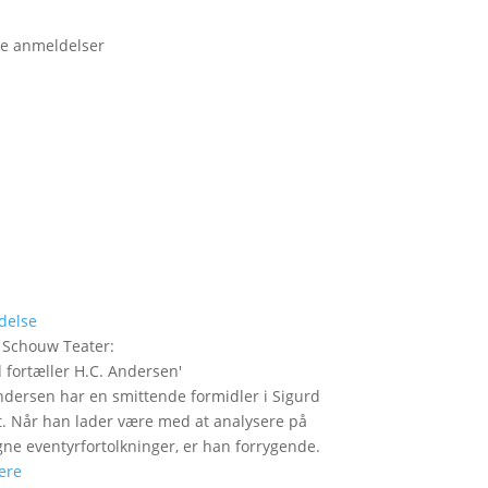
e anmeldelser
delse
 Schouw Teater
:
 fortæller H.C. Andersen
'
ndersen har en smittende formidler i Sigurd
t. Når han lader være med at analysere på
gne eventyrfortolkninger, er han forrygende.
ere