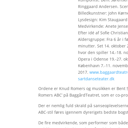
Ringgaard Andersen. Scen
Billedkunstner: John Kørn
Lysdesign: Kim Staugaard 
Medvirkende: Anete Jensen
Efter idé af Sofie Christ
Aldersgruppe: Fra 6 år i 
minutter. Set 14. oktober
hvor den spiller 14.-18.
Opera i Odense 19.-27. ok
København 7.-11. novemb
2017.
www.baggaardteatr
sartdanseteater.dk
Ordene er Knud Romers og musikken er Bent S
Romers ABC’ på BaggårdTeatret, som er co-pr
Der er nemlig fuld skrald på sanseoplevelserne 
ABC-stil føres igennem dyrerigets bedste bogstav
De fire medvirkende, som performer som både 