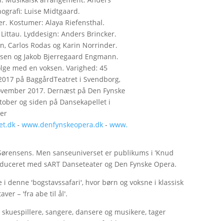
ografi: Luise Midtgaard.
er. Kostumer: Alaya Riefensthal.
Littau. Lyddesign: Anders Brincker.
, Carlos Rodas og Karin Norrinder.
iansen og Jakob Bjerregaard Engmann.
følge med en voksen. Varighed: 45
 2017 på BaggårdTeatret i Svendborg,
 november 2017. Dernæst på Den Fynske
tober og siden på Dansekapellet i
er
et.dk
-
www.denfynskeopera.dk
-
www.
ørensens. Men sanseuniverset er publikums i ’Knud
oduceret med sART Danseteater og Den Fynske Opera.
i denne 'bogstavssafari', hvor børn og voksne i klassisk
er – 'fra abe til ål'.
skuespillere, sangere, dansere og musikere, tager