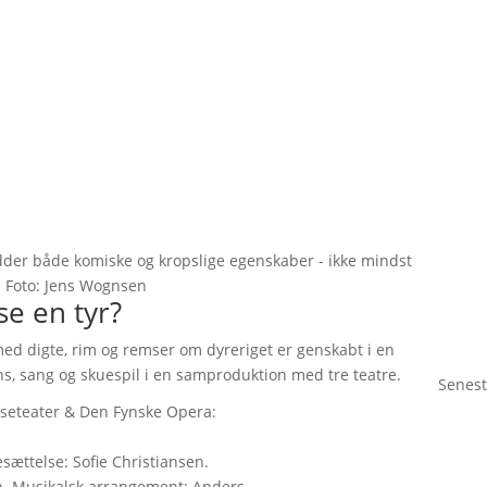
dder både komiske og kropslige egenskaber - ikke mindst
 Foto: Jens Wognsen
se en tyr?
ed digte, rim og remser om dyreriget er genskabt i en
s, sang og skuespil i en samproduktion med tre teatre.
Senest
seteater & Den Fynske Opera:
sættelse: Sofie Christiansen.
. Musikalsk arrangement: Anders