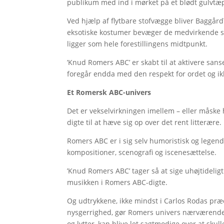
publikum med ind i mørket på et blødt gulvt
Ved hjælp af flytbare stofvægge bliver BaggårdT
eksotiske kostumer bevæger de medvirkende sig
ligger som hele forestillingens midtpunkt.
’Knud Romers ABC’ er skabt til at aktivere sans
foregår endda med den respekt for ordet og i
Et Romersk ABC-univers
Det er vekselvirkningen imellem – eller måske
digte til at hæve sig op over det rent litterære.
Romers ABC er i sig selv humoristisk og legende
kompositioner, scenografi og iscenesættelse.
’Knud Romers ABC’ tager så at sige uhøjtidelig
musikken i Romers ABC-digte.
Og udtrykkene, ikke mindst i Carlos Rodas præ
nysgerrighed, gør Romers univers nærværende i m
og lytter, kan blive let sagtmodige over at skull