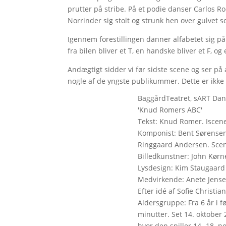
prutter på stribe. På et podie danser Carlos R
Norrinder sig stolt og strunk hen over gulvet s
Igennem forestillingen danner alfabetet sig p
fra bilen bliver et T, en handske bliver et F, o
Andægtigt sidder vi før sidste scene og ser på 
nogle af de yngste publikummer. Dette er ikke 
BaggårdTeatret, sART Dan
'Knud Romers ABC'
Tekst: Knud Romer. Iscene
Komponist: Bent Sørensen
Ringgaard Andersen. Scen
Billedkunstner: John Kørn
Lysdesign: Kim Staugaard 
Medvirkende: Anete Jensen
Efter idé af Sofie Christ
Aldersgruppe: Fra 6 år i 
minutter. Set 14. oktober
hvor den spiller 14.-18.