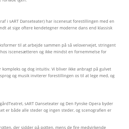
graf i sART Danseteater) har iscenesat forestillingen med en
andt at sige oftere kendetegner moderne dans end klassisk
yksformer til at arbejde sammen på så velovervejet, stringent
k hos iscenesætteren og ikke mindst en fornemmelse for
ompleks og dog intuitiv. Vi bliver ikke anbragt på gulvet
ssprog og musik inviterer forestillingen os til at lege med, og
ggårdTeatret, sART Danseteater og Den Fynske Opera byder
et er både alle steder og ingen steder, og scenografien er
 rotten, der sidder på potten, mens de fire medvirkende