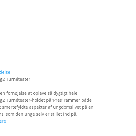
delse
g2 Turnéteater
:
 en fornøjelse at opleve så dygtigt hele
2 Turnéteater-holdet på ’Pres’ rammer både
og smertefyldte aspekter af ungdomslivet på en
ns, som den unge selv er stillet ind på.
ere