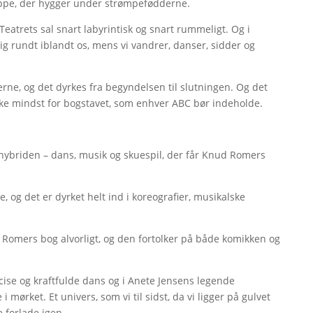
æppe, der hygger under strømpefødderne.
eatrets sal snart labyrintisk og snart rummeligt. Og i
 rundt iblandt os, mens vi vandrer, danser, sidder og
erne, og det dyrkes fra begyndelsen til slutningen. Og det
kke mindst for bogstavet, som enhver ABC bør indeholde.
 hybriden – dans, musik og skuespil, der får Knud Romers
, og det er dyrket helt ind i koreografier, musikalske
t Romers bog alvorligt, og den fortolker på både komikken og
cise og kraftfulde dans og i Anete Jensens legende
ørket. Et univers, som vi til sidst, da vi ligger på gulvet
e forlade igen.