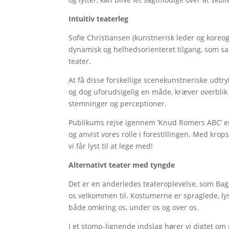
Intuitiv teaterleg
Sofie Christiansen (kunstnerisk leder og koreo
dynamisk og helhedsorienteret tilgang, som s
teater.
At få disse forskellige scenekunstneriske udtr
og dog uforudsigelig en måde, kræver overbli
stemninger og perceptioner.
Publikums rejse igennem ’Knud Romers ABC’ er k
og anvist vores rolle i forestillingen. Med krop
vi får lyst til at lege med!
Alternativt teater med tyngde
Det er en anderledes teateroplevelse, som Ba
os velkommen til. Kostumerne er spraglede, lys
både omkring os, under os og over os.
I et stomp-lignende indslag hører vi digtet om