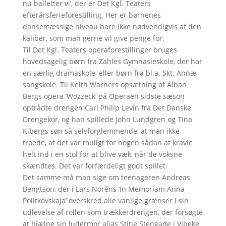
nu balletter vi’, der er Det Kgl. Teaters
efterårsferieforestilling. Her er børnenes
dansemæssige niveau bare ikke nødvendigvis af den
kaliber, som man gerne vil give penge for.
Til Det Kgl. Teaters operaforestillinger bruges
hovedsagelig børn fra Zahles Gymnasieskole, der har
en særlig dramaskole, eller børn fra bl.a. Skt. Annæ
sangskole. Til Keith Warners opsætning af Alban
Bergs opera ’Wozzeck’ på Operaen sidste sæson
optrådte drengen Carl Philip Levin fra Det Danske
Drengekor, og han spillede John Lundgren og Tina
Kibergs søn så selvforglemmende, at man ikke
troede, at det var muligt for nogen sådan at kravle
helt ind i en stol for at blive væk, når de voksne
skændtes. Det var forfærdeligt godt spillet.
Det samme må man sige om teenageren Andreas
Bengtson, der i Lars Noréns ’In Memoriam Anna
Politkovskaja’ overskred alle vanlige grænser i sin
udlevelse af rollen som trækkerdrengen, der forsøgte
at hjælpe sin ludermor alias Stine Stengade i Vibeke