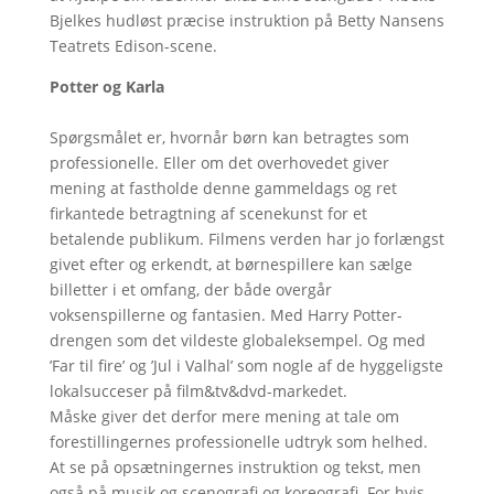
Bjelkes hudløst præcise instruktion på Betty Nansens
Teatrets Edison-scene.
Potter og Karla
Spørgsmålet er, hvornår børn kan betragtes som
professionelle. Eller om det overhovedet giver
mening at fastholde denne gammeldags og ret
firkantede betragtning af scenekunst for et
betalende publikum. Filmens verden har jo forlængst
givet efter og erkendt, at børnespillere kan sælge
billetter i et omfang, der både overgår
voksenspillerne og fantasien. Med Harry Potter-
drengen som det vildeste globaleksempel. Og med
’Far til fire’ og ’Jul i Valhal’ som nogle af de hyggeligste
lokalsucceser på film&tv&dvd-markedet.
Måske giver det derfor mere mening at tale om
forestillingernes professionelle udtryk som helhed.
At se på opsætningernes instruktion og tekst, men
også på musik og scenografi og koreografi. For hvis