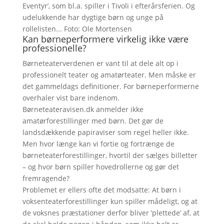
Eventyr’, som bl.a. spiller i Tivoli i efterårsferien. Og
udelukkende har dygtige børn og unge på
rollelisten... Foto: Ole Mortensen
Kan børneperformere virkelig ikke være
professionelle?
Børneteaterverdenen er vant til at dele alt op i
professionelt teater og amatørteater. Men måske er
det gammeldags definitioner. For børneperformerne
overhaler vist bare indenom.
Børneteateravisen.dk anmelder ikke
amatørforestillinger med børn. Det gør de
landsdækkende papiraviser som regel heller ikke.
Men hvor længe kan vi fortie og fortrænge de
børneteaterforestillinger, hvortil der sælges billetter
– og hvor børn spiller hovedrollerne og gør det
fremragende?
Problemet er ellers ofte det modsatte: At børn i
voksenteaterforestillinger kun spiller mådeligt, og at
de voksnes præstationer derfor bliver ’plettede’ af, at