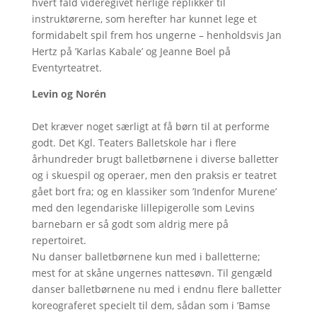
hvert fald videregivet herlige replikker til
instruktørerne, som herefter har kunnet lege et
formidabelt spil frem hos ungerne – henholdsvis Jan
Hertz på ’Karlas Kabale’ og Jeanne Boel på
Eventyrteatret.
Levin og Norén
Det kræver noget særligt at få børn til at performe
godt. Det Kgl. Teaters Balletskole har i flere
århundreder brugt balletbørnene i diverse balletter
og i skuespil og operaer, men den praksis er teatret
gået bort fra; og en klassiker som ’Indenfor Murene’
med den legendariske lillepigerolle som Levins
barnebarn er så godt som aldrig mere på
repertoiret.
Nu danser balletbørnene kun med i balletterne;
mest for at skåne ungernes nattesøvn. Til gengæld
danser balletbørnene nu med i endnu flere balletter
koreograferet specielt til dem, sådan som i ’Bamse