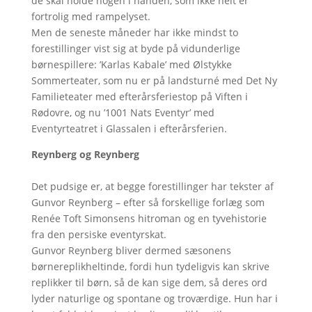
de skal holde nogen i hånden, som ikke helt er
fortrolig med rampelyset.
Men de seneste måneder har ikke mindst to
forestillinger vist sig at byde på vidunderlige
børnespillere: ’Karlas Kabale’ med Ølstykke
Sommerteater, som nu er på landsturné med Det Ny
Familieteater med efterårsferiestop på Viften i
Rødovre, og nu ’1001 Nats Eventyr’ med
Eventyrteatret i Glassalen i efterårsferien.
Reynberg og Reynberg
Det pudsige er, at begge forestillinger har tekster af
Gunvor Reynberg – efter så forskellige forlæg som
Renée Toft Simonsens hitroman og en tyvehistorie
fra den persiske eventyrskat.
Gunvor Reynberg bliver dermed sæsonens
børnereplikheltinde, fordi hun tydeligvis kan skrive
replikker til børn, så de kan sige dem, så deres ord
lyder naturlige og spontane og troværdige. Hun har i