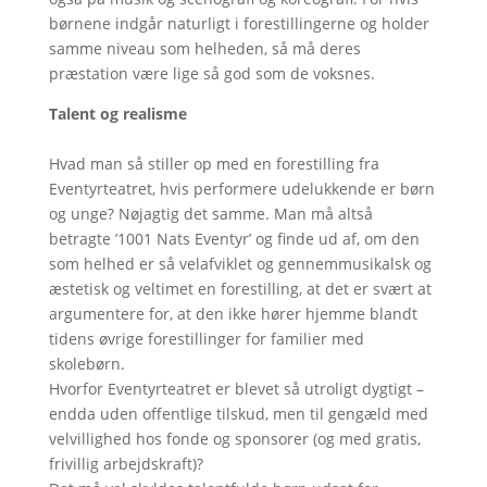
børnene indgår naturligt i forestillingerne og holder
samme niveau som helheden, så må deres
præstation være lige så god som de voksnes.
Talent og realisme
Hvad man så stiller op med en forestilling fra
Eventyrteatret, hvis performere udelukkende er børn
og unge? Nøjagtig det samme. Man må altså
betragte ’1001 Nats Eventyr’ og finde ud af, om den
som helhed er så velafviklet og gennemmusikalsk og
æstetisk og veltimet en forestilling, at det er svært at
argumentere for, at den ikke hører hjemme blandt
tidens øvrige forestillinger for familier med
skolebørn.
Hvorfor Eventyrteatret er blevet så utroligt dygtigt –
endda uden offentlige tilskud, men til gengæld med
velvillighed hos fonde og sponsorer (og med gratis,
frivillig arbejdskraft)?