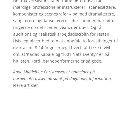
Det må vel skyldes talentfulde børn udsat for
ihærdige ’professionelle’ instruktører, iscenesættere,
komponister og scenografer – og med dramalærere,
sanglærere og danselærere – der sammen har løftet
ungerne op i et sceneniveau, der duer. Og rå
auditions og realistisk arbejdsdisciplin for resten.
Hvis jeg bliver bedt om at anbefale to forestillinger til
de kræsne 8-14 årige, er jeg i hvert fald ikke i tvivl
om, at ’Karlas Kabale’ og ’1001 Nats Eventyr’ er på
hitlisten. Fordi børneperformerne er så gode.
Anne Middelboe Christensen er anmelder på
børneteateravisen.dk samt på dagbladet Information
Flere artikler