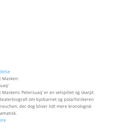
delse
t Masken
:
suaq
'
t Maskens ’Petersuaq’ er en velspillet og skarpt
t teaterbiografi om bysbarnet og polarforskeren
Freuchen, der dog bliver lidt mere kronologisk
amatisk.
ere