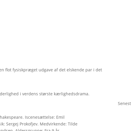
 flot fysiskpræget udgave af det elskende par i det
derlighed i verdens største kærlighedsdrama.
Senest
Shakespeare. Iscenesættelse: Emil
ik: Sergej Prokofjev. Medvirkende: Tilde
dsen. Aldersgruppe: Fra 9 år.