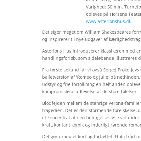
Varighed: 50 min. Turnefore
opleves på Horsens Teater
www.asterionshus.dk
Det siger meget om William Shakespeares format
og inspirerer til nye udgaver af kærlighedstra
Asterions Hus introducerer klassikeren med 
handlingsforløb, som sideløbende illustreres de
Fra første sekund får vi også Sergej Prokofje
balletversion af 'Romeo og Julie' på nethinde
udstyr og frie fortolkning en helt anden oplev
kompromisløse udlevelse af de store følelser –
Blodfejden mellem de stenrige Verona-familie
tragedien. Det er den stormende forelskelse, 
et koncentrat af den betingelsesløse vidunderl
kraft, kontant komik og inderligt rørende roman
Det gør dramaet kort og fortættet. Flot i trå