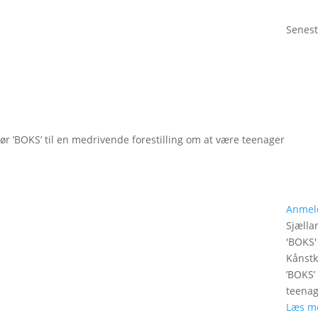
Senest
gør ’BOKS’ til en medrivende forestilling om at være teenager
Anmel
Sjælla
'
BOKS
'
Kånstk
’BOKS’
teenag
Læs m