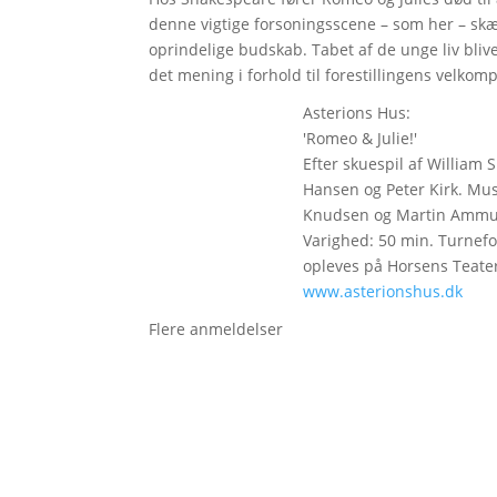
denne vigtige forsoningsscene – som her – skæ
oprindelige budskab. Tabet af de unge liv bl
det mening i forhold til forestillingens velk
Asterions Hus:
'Romeo & Julie!'
Efter skuespil af William 
Hansen og Peter Kirk. Mus
Knudsen og Martin Ammun
Varighed: 50 min. Turnefore
opleves på Horsens Teater
www.asterionshus.dk
Flere anmeldelser