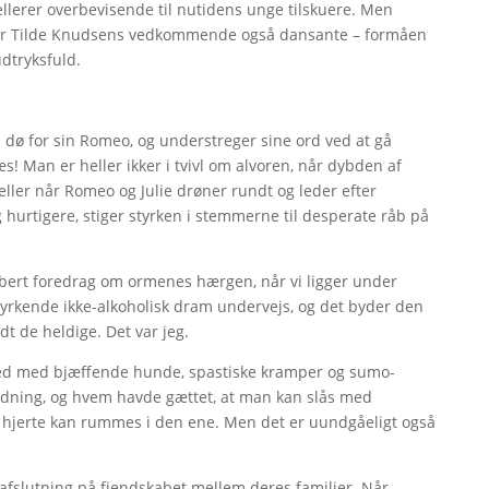
pellerer overbevisende til nutidens unge tilskuere. Men
for Tilde Knudsens vedkommende også dansante – formåen
dtryksfuld.
 vil dø for sin Romeo, og understreger sine ord ved at gå
æs! Man er heller ikker i tvivl om alvoren, når dybden af
eller når Romeo og Julie drøner rundt og leder efter
hurtigere, stiger styrken i stemmerne til desperate råb på
kabert foredrag om ormenes hærgen, når vi ligger under
tyrkende ikke-alkoholisk dram undervejs, og det byder den
ndt de heldige. Det var jeg.
peed med bjæffende hunde, spastiske kramper og sumo-
tydning, og hvem havde gættet, at man kan slås med
ies hjerte kan rummes i den ene. Men det er uundgåeligt også
 afslutning på fjendskabet mellem deres familier. Når