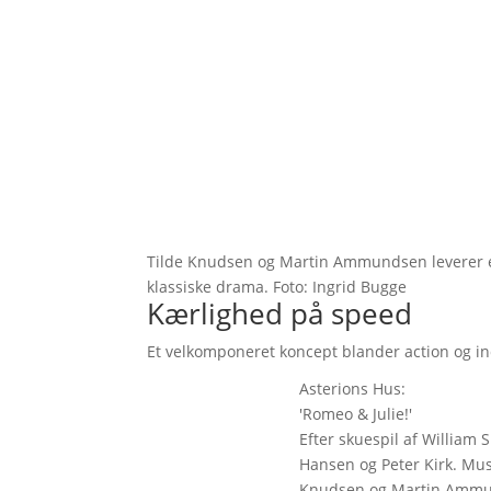
Tilde Knudsen og Martin Ammundsen leverer en
klassiske drama. Foto: Ingrid Bugge
Kærlighed på speed
Et velkomponeret koncept blander action og in
Asterions Hus:
'Romeo & Julie!'
Efter skuespil af William 
Hansen og Peter Kirk. Mus
Knudsen og Martin Ammun