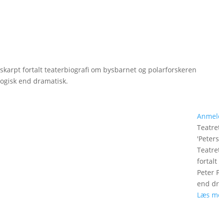
 skarpt fortalt teaterbiografi om bysbarnet og polarforskeren
logisk end dramatisk.
Anmel
Teatre
'
Peter
Teatre
fortal
Peter 
end dr
Læs m