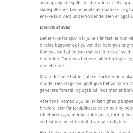
actionprægede spillestil, der uden at lefle ap
skuespillernes fænomenale akrobatiske – og 
er ikke kun vildt underholdende. Den er også u
Litervis af sved
Det er ikke for sjov, når Julie slår fast, at hun
direkte bagover og i gulvet, der heldigvis er gr
Romeos kærlighed kan måles i litervis af sved, 
hinanden. For mens benene løber hurtigere og 
den elskede.
Midt i det hele holder Julie et forførende ma
mulde. Den slags kan godt give behov for en s
generøse forestilling også på, hvis man er bla
Asterions 'Romeo & Julie!' er kærlighed på s
brydere. Her får jordpåkastelse en helt ny be
trillebører og samtidig skabe poesi, fordi Jul
en historie om et brutalt drab på kærlighed.
Hos Shakespeare fører Romeo og Julies død til