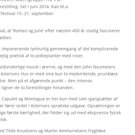
stilling. Set i juni 2014. Kan bl.a.
festival 19.-21. september.
, at 'Romeo og Julie' efter næsten 450 år stadig fascinerer
gedien.
en imponerende lynhurtig gennemgang af det komplicerede
jlig poetisk af to potteplanter med roser.
vs vidunderlige musik i ørerne, og med den John Neumeiers
n. Asterions Hus er med sine kun to medvirkende, prunkløse
else. Men på et afgørende punkt – den intense,
 ligner de to forestillinger hinanden.
r Capulet og Montague er her kun med som igangsætter af
der fører ordet i Asterions sprælske udgave. Opsætningen er
ige første kærlighed, der folder sig ud med ekspressiv fysisk
tik.
d med Tilde Knudsens og Martin Ammundsens frygtløse