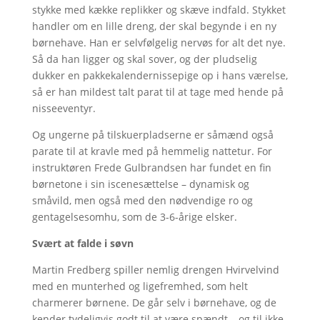
stykke med kække replikker og skæve indfald. Stykket
handler om en lille dreng, der skal begynde i en ny
børnehave. Han er selvfølgelig nervøs for alt det nye.
Så da han ligger og skal sover, og der pludselig
dukker en pakkekalendernissepige op i hans værelse,
så er han mildest talt parat til at tage med hende på
nisseeventyr.
Og ungerne på tilskuerpladserne er såmænd også
parate til at kravle med på hemmelig nattetur. For
instruktøren Frede Gulbrandsen har fundet en fin
børnetone i sin iscenesættelse – dynamisk og
småvild, men også med den nødvendige ro og
gentagelsesomhu, som de 3-6-årige elsker.
Svært at falde i søvn
Martin Fredberg spiller nemlig drengen Hvirvelvind
med en munterhed og ligefremhed, som helt
charmerer børnene. De går selv i børnehave, og de
kender tydeligvis godt til at være spændt – og til ikke