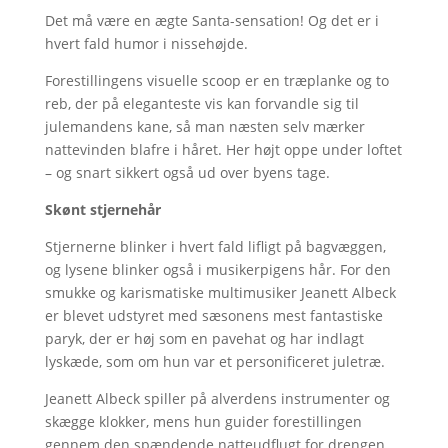
Det må være en ægte Santa-sensation! Og det er i
hvert fald humor i nissehøjde.
Forestillingens visuelle scoop er en træplanke og to
reb, der på eleganteste vis kan forvandle sig til
julemandens kane, så man næsten selv mærker
nattevinden blafre i håret. Her højt oppe under loftet
– og snart sikkert også ud over byens tage.
Skønt stjernehår
Stjernerne blinker i hvert fald lifligt på bagvæggen,
og lysene blinker også i musikerpigens hår. For den
smukke og karismatiske multimusiker Jeanett Albeck
er blevet udstyret med sæsonens mest fantastiske
paryk, der er høj som en pavehat og har indlagt
lyskæde, som om hun var et personificeret juletræ.
Jeanett Albeck spiller på alverdens instrumenter og
skægge klokker, mens hun guider forestillingen
gennem den spændende natteudflugt for drengen