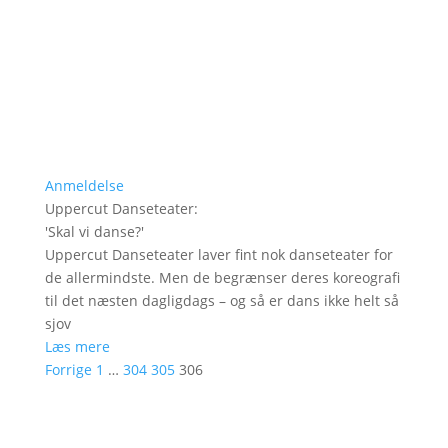
Anmeldelse
Uppercut Danseteater
:
'
Skal vi danse?
'
Uppercut Danseteater laver fint nok danseteater for
de allermindste. Men de begrænser deres koreografi
til det næsten dagligdags – og så er dans ikke helt så
sjov
Læs mere
Forrige
1
…
304
305
306