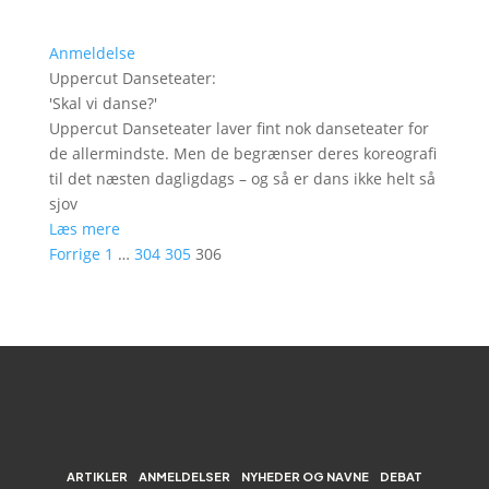
Anmeldelse
Uppercut Danseteater
:
'
Skal vi danse?
'
Uppercut Danseteater laver fint nok danseteater for
de allermindste. Men de begrænser deres koreografi
til det næsten dagligdags – og så er dans ikke helt så
sjov
Læs mere
Forrige
1
…
304
305
306
ARTIKLER
ANMELDELSER
NYHEDER OG NAVNE
DEBAT