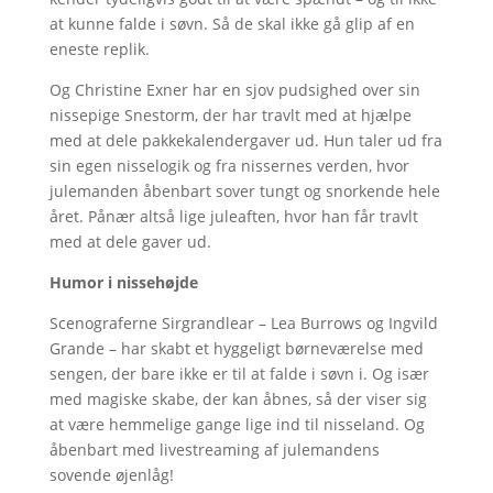
at kunne falde i søvn. Så de skal ikke gå glip af en
eneste replik.
Og Christine Exner har en sjov pudsighed over sin
nissepige Snestorm, der har travlt med at hjælpe
med at dele pakkekalendergaver ud. Hun taler ud fra
sin egen nisselogik og fra nissernes verden, hvor
julemanden åbenbart sover tungt og snorkende hele
året. Pånær altså lige juleaften, hvor han får travlt
med at dele gaver ud.
Humor i nissehøjde
Scenograferne Sirgrandlear – Lea Burrows og Ingvild
Grande – har skabt et hyggeligt børneværelse med
sengen, der bare ikke er til at falde i søvn i. Og især
med magiske skabe, der kan åbnes, så der viser sig
at være hemmelige gange lige ind til nisseland. Og
åbenbart med livestreaming af julemandens
sovende øjenlåg!