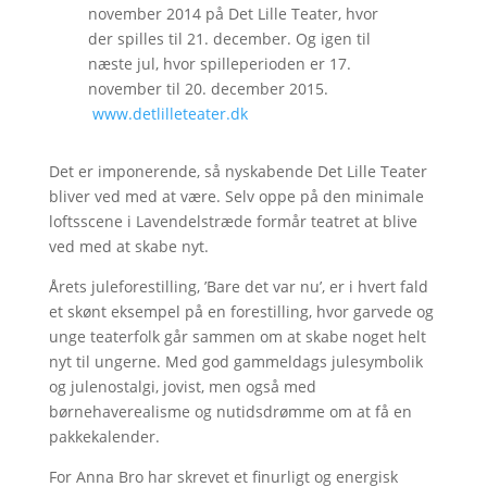
november 2014 på Det Lille Teater, hvor
der spilles til 21. december. Og igen til
næste jul, hvor spilleperioden er 17.
november til 20. december 2015.
www.detlilleteater.dk
Det er imponerende, så nyskabende Det Lille Teater
bliver ved med at være. Selv oppe på den minimale
loftsscene i Lavendelstræde formår teatret at blive
ved med at skabe nyt.
Årets juleforestilling, ’Bare det var nu’, er i hvert fald
et skønt eksempel på en forestilling, hvor garvede og
unge teaterfolk går sammen om at skabe noget helt
nyt til ungerne. Med god gammeldags julesymbolik
og julenostalgi, jovist, men også med
børnehaverealisme og nutidsdrømme om at få en
pakkekalender.
For Anna Bro har skrevet et finurligt og energisk