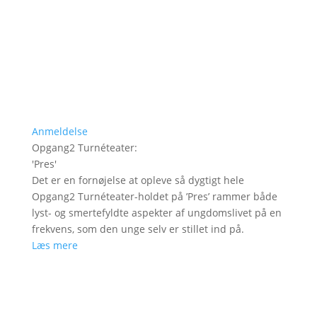
Anmeldelse
Opgang2 Turnéteater
:
'
Pres
'
Det er en fornøjelse at opleve så dygtigt hele
Opgang2 Turnéteater-holdet på ’Pres’ rammer både
lyst- og smertefyldte aspekter af ungdomslivet på en
frekvens, som den unge selv er stillet ind på.
Læs mere