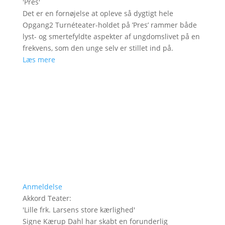
'
Pres
'
Det er en fornøjelse at opleve så dygtigt hele
Opgang2 Turnéteater-holdet på ’Pres’ rammer både
lyst- og smertefyldte aspekter af ungdomslivet på en
frekvens, som den unge selv er stillet ind på.
Læs mere
Anmeldelse
Akkord Teater
:
'
Lille frk. Larsens store kærlighed
'
Signe Kærup Dahl har skabt en forunderlig