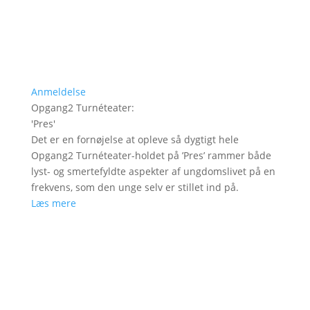
Anmeldelse
Opgang2 Turnéteater
:
'
Pres
'
Det er en fornøjelse at opleve så dygtigt hele
Opgang2 Turnéteater-holdet på ’Pres’ rammer både
lyst- og smertefyldte aspekter af ungdomslivet på en
frekvens, som den unge selv er stillet ind på.
Læs mere