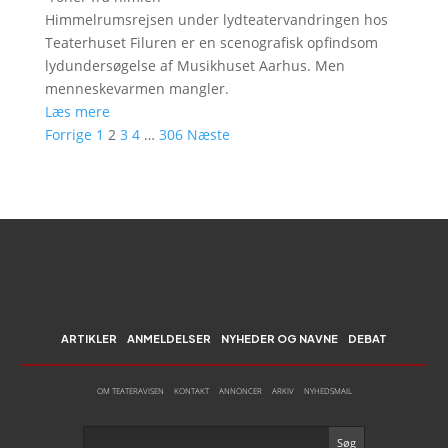
Himmelrumsrejsen under lydteatervandringen hos
Teaterhuset Filuren er en scenografisk opfindsom
lydundersøgelse af Musikhuset Aarhus. Men
menneskevarmen mangler.
Læs mere
Forrige
1
2
3
4
…
306
Næste
ARTIKLER
ANMELDELSER
NYHEDER OG NAVNE
DEBAT
OM TEATERAVISEN
KONTAKT
ANNONCER
ARKIV
NYHEDSMAIL