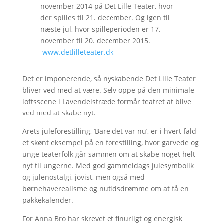
november 2014 på Det Lille Teater, hvor
der spilles til 21. december. Og igen til
næste jul, hvor spilleperioden er 17.
november til 20. december 2015.
www.detlilleteater.dk
Det er imponerende, så nyskabende Det Lille Teater
bliver ved med at være. Selv oppe på den minimale
loftsscene i Lavendelstræde formår teatret at blive
ved med at skabe nyt.
Årets juleforestilling, ’Bare det var nu’, er i hvert fald
et skønt eksempel på en forestilling, hvor garvede og
unge teaterfolk går sammen om at skabe noget helt
nyt til ungerne. Med god gammeldags julesymbolik
og julenostalgi, jovist, men også med
børnehaverealisme og nutidsdrømme om at få en
pakkekalender.
For Anna Bro har skrevet et finurligt og energisk