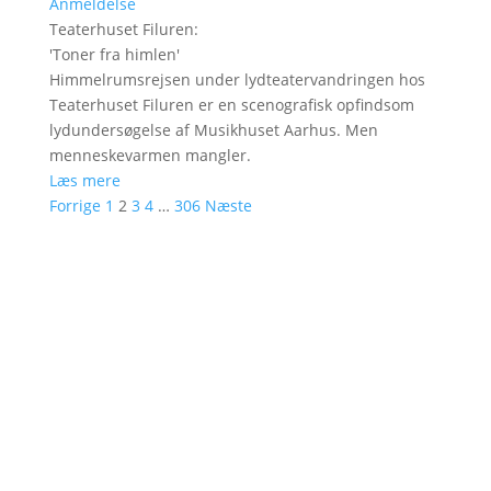
Anmeldelse
Teaterhuset Filuren
:
'
Toner fra himlen
'
Himmelrumsrejsen under lydteatervandringen hos
Teaterhuset Filuren er en scenografisk opfindsom
lydundersøgelse af Musikhuset Aarhus. Men
menneskevarmen mangler.
Læs mere
Forrige
1
2
3
4
…
306
Næste