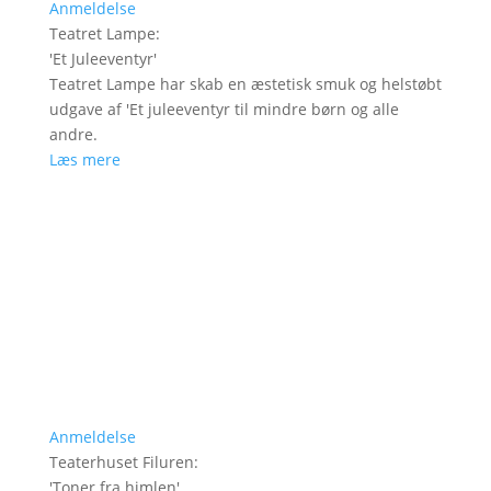
Anmeldelse
Teatret Lampe
:
'
Et Juleeventyr
'
Teatret Lampe har skab en æstetisk smuk og helstøbt
udgave af 'Et juleeventyr til mindre børn og alle
andre.
Læs mere
Anmeldelse
Teaterhuset Filuren
:
'
Toner fra himlen
'