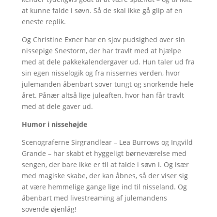
at kunne falde i søvn. Så de skal ikke gå glip af en
eneste replik.
Og Christine Exner har en sjov pudsighed over sin
nissepige Snestorm, der har travlt med at hjælpe
med at dele pakkekalendergaver ud. Hun taler ud fra
sin egen nisselogik og fra nissernes verden, hvor
julemanden åbenbart sover tungt og snorkende hele
året. Pånær altså lige juleaften, hvor han får travlt
med at dele gaver ud.
Humor i nissehøjde
Scenograferne Sirgrandlear – Lea Burrows og Ingvild
Grande – har skabt et hyggeligt børneværelse med
sengen, der bare ikke er til at falde i søvn i. Og især
med magiske skabe, der kan åbnes, så der viser sig
at være hemmelige gange lige ind til nisseland. Og
åbenbart med livestreaming af julemandens
sovende øjenlåg!