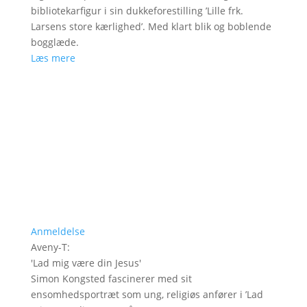
bibliotekarfigur i sin dukkeforestilling ’Lille frk.
Larsens store kærlighed’. Med klart blik og boblende
bogglæde.
Læs mere
Anmeldelse
Aveny-T
:
'
Lad mig være din Jesus
'
Simon Kongsted fascinerer med sit
ensomhedsportræt som ung, religiøs anfører i ’Lad