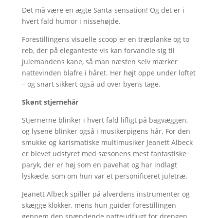
Det må være en ægte Santa-sensation! Og det er i
hvert fald humor i nissehøjde.
Forestillingens visuelle scoop er en træplanke og to
reb, der på eleganteste vis kan forvandle sig til
julemandens kane, så man næsten selv mærker
nattevinden blafre i håret. Her højt oppe under loftet
– og snart sikkert også ud over byens tage.
Skønt stjernehår
Stjernerne blinker i hvert fald lifligt på bagvæggen,
og lysene blinker også i musikerpigens hår. For den
smukke og karismatiske multimusiker Jeanett Albeck
er blevet udstyret med sæsonens mest fantastiske
paryk, der er høj som en pavehat og har indlagt
lyskæde, som om hun var et personificeret juletræ.
Jeanett Albeck spiller på alverdens instrumenter og
skægge klokker, mens hun guider forestillingen
gennem den spændende natteudflugt for drengen