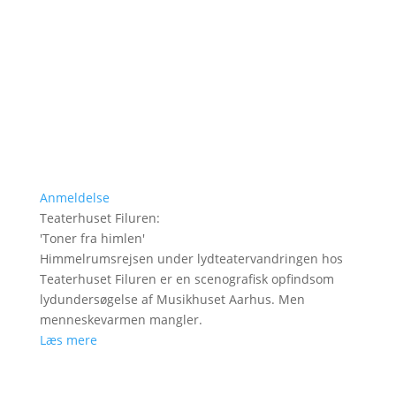
Anmeldelse
Teaterhuset Filuren
:
'
Toner fra himlen
'
Himmelrumsrejsen under lydteatervandringen hos
Teaterhuset Filuren er en scenografisk opfindsom
lydundersøgelse af Musikhuset Aarhus. Men
menneskevarmen mangler.
Læs mere