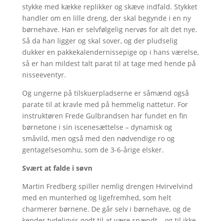
stykke med kække replikker og skæve indfald. Stykket
handler om en lille dreng, der skal begynde i en ny
børnehave. Han er selvfølgelig nervøs for alt det nye.
Så da han ligger og skal sover, og der pludselig
dukker en pakkekalendernissepige op i hans værelse,
så er han mildest talt parat til at tage med hende på
nisseeventyr.
Og ungerne på tilskuerpladserne er såmænd også
parate til at kravle med på hemmelig nattetur. For
instruktøren Frede Gulbrandsen har fundet en fin
børnetone i sin iscenesættelse – dynamisk og
småvild, men også med den nødvendige ro og
gentagelsesomhu, som de 3-6-årige elsker.
Svært at falde i søvn
Martin Fredberg spiller nemlig drengen Hvirvelvind
med en munterhed og ligefremhed, som helt
charmerer børnene. De går selv i børnehave, og de
kender tydeligvis godt til at være spændt – og til ikke