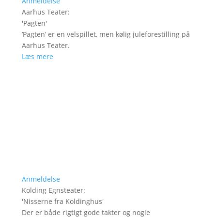
Anmeldelse
Aarhus Teater
:
'
Pagten
'
’Pagten’ er en velspillet, men kølig juleforestilling på
Aarhus Teater.
Læs mere
Anmeldelse
Kolding Egnsteater
:
'
Nisserne fra Koldinghus
'
Der er både rigtigt gode takter og nogle