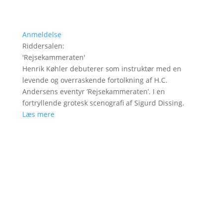
Anmeldelse
Riddersalen
:
'
Rejsekammeraten
'
Henrik Køhler debuterer som instruktør med en
levende og overraskende fortolkning af H.C.
Andersens eventyr ’Rejsekammeraten’. I en
fortryllende grotesk scenografi af Sigurd Dissing.
Læs mere