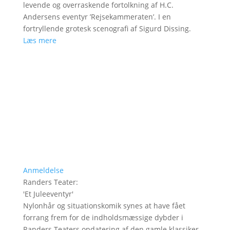
levende og overraskende fortolkning af H.C.
Andersens eventyr ’Rejsekammeraten’. I en
fortryllende grotesk scenografi af Sigurd Dissing.
Læs mere
Anmeldelse
Randers Teater
:
'
Et Juleeventyr
'
Nylonhår og situationskomik synes at have fået
forrang frem for de indholdsmæssige dybder i
Randers Teaters opdatering af den gamle klassiker