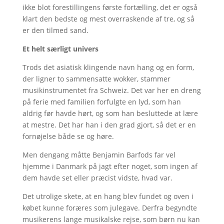
ikke blot forestillingens første fortælling, det er også
klart den bedste og mest overraskende af tre, og så
er den tilmed sand.
Et helt særligt univers
Trods det asiatisk klingende navn hang og en form,
der ligner to sammensatte wokker, stammer
musikinstrumentet fra Schweiz. Det var her en dreng
på ferie med familien forfulgte en lyd, som han
aldrig før havde hørt, og som han besluttede at lære
at mestre. Det har han i den grad gjort, så det er en
fornøjelse både se og høre.
Men dengang måtte Benjamin Barfods far vel
hjemme i Danmark på jagt efter noget, som ingen af
dem havde set eller præcist vidste, hvad var.
Det utrolige skete, at en hang blev fundet og oven i
købet kunne foræres som julegave. Derfra begyndte
musikerens lange musikalske rejse, som børn nu kan