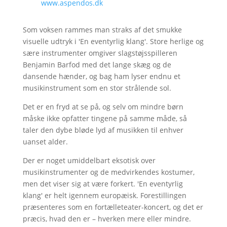
www.aspendos.dk
Som voksen rammes man straks af det smukke
visuelle udtryk i 'En eventyrlig klang'. Store herlige og
sære instrumenter omgiver slagstøjsspilleren
Benjamin Barfod med det lange skæg og de
dansende hænder, og bag ham lyser endnu et
musikinstrument som en stor strålende sol.
Det er en fryd at se på, og selv om mindre børn
måske ikke opfatter tingene på samme måde, så
taler den dybe bløde lyd af musikken til enhver
uanset alder.
Der er noget umiddelbart eksotisk over
musikinstrumenter og de medvirkendes kostumer,
men det viser sig at være forkert. 'En eventyrlig
klang' er helt igennem europæisk. Forestillingen
præsenteres som en fortælleteater-koncert, og det er
præcis, hvad den er – hverken mere eller mindre.