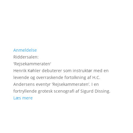
Anmeldelse
Riddersalen
:
'
Rejsekammeraten
'
Henrik Køhler debuterer som instruktør med en
levende og overraskende fortolkning af H.C.
Andersens eventyr ’Rejsekammeraten’. I en
fortryllende grotesk scenografi af Sigurd Dissing.
Læs mere