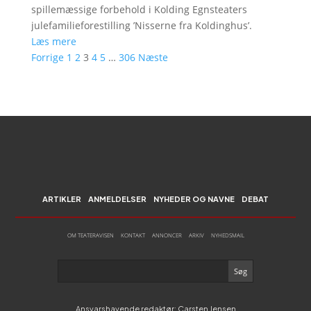
spillemæssige forbehold i Kolding Egnsteaters
julefamilieforestilling ’Nisserne fra Koldinghus’.
Læs mere
Forrige
1
2
3
4
5
…
306
Næste
ARTIKLER
ANMELDELSER
NYHEDER OG NAVNE
DEBAT
OM TEATERAVISEN
KONTAKT
ANNONCER
ARKIV
NYHEDSMAIL
Ansvarshavende redaktør: Carsten Jensen