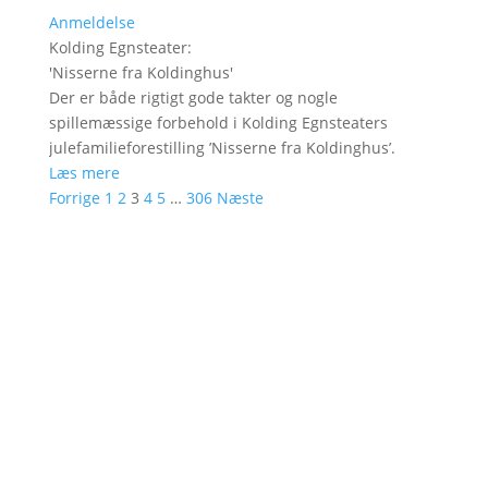
Anmeldelse
Kolding Egnsteater
:
'
Nisserne fra Koldinghus
'
Der er både rigtigt gode takter og nogle
spillemæssige forbehold i Kolding Egnsteaters
julefamilieforestilling ’Nisserne fra Koldinghus’.
Læs mere
Forrige
1
2
3
4
5
…
306
Næste