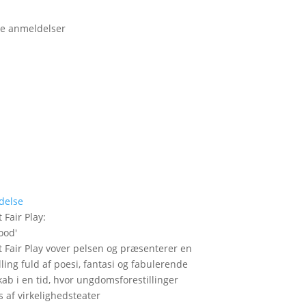
e anmeldelser
delse
 Fair Play
:
ood
'
t Fair Play vover pelsen og præsenterer en
lling fuld af poesi, fantasi og fabulerende
kab i en tid, hvor ungdomsforestillinger
 af virkelighedsteater