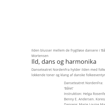
Ilden blusser mellem de frygtløse dansere i ’B
Mortensen
Ild, dans og harmonika
Danseteatret NordenFra hylder ilden med folkemu
lokkende toner og klang af danske folkeeventyr
Danseteatret NordenFra:
'Bålet'
Instruktion: Helga Rosenf
Benny E. Andersen. Koreo
Dansere: Marie Louise Mae