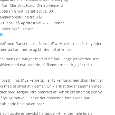
: Ann-Mai-Britt Fjord, Ole Spillemand
 Stefan Groot. Varighed: ca. 30
milieforestilling fra 8 år.
21. april på Aprilfestival 2023 i Rønde
Spiller også i sæson
dk
’Bålet’ med Danseteatret NordenFra. Musikerne står bag ilden
pper på flammerne og får dem til at knitre.
n, mens de svinger med et bålfad i lange jernkæder, som
lskålen med nyt brænde, så flammerne aldrig går ud. I
orestilling. Musikerne spiller folkemusik med skøn klang af
tion med et strejf af klezmer. En klarinet finder sammen med
elodier med sørgmuntre omkvæd af Henrik Bredholt og Benny
af lys og mørke. Eller er det dansende forelskede par i
 snublende hest på en bro?
 spil og deres bevidst haltende rytme, der hele tiden