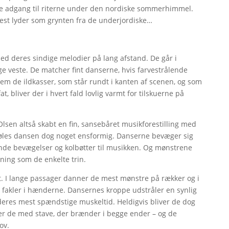
te adgang til riterne under den nordiske sommerhimmel.
st lyder som grynten fra de underjordiske…
deres sindige melodier på lang afstand. De går i
ige veste. De matcher fint danserne, hvis farvestrålende
lem de ildkasser, som står rundt i kanten af scenen, og som
t, bliver der i hvert fald lovlig varmt for tilskuerne på
Olsen altså skabt en fin, sansebåret musikforestilling med
t føles dansen dog noget ensformig. Danserne bevæger sig
lende bevægelser og kolbøtter til musikken. Og mønstrene
dning som de enkelte trin.
t. I lange passager danner de mest mønstre på rækker og i
 fakler i hænderne. Dansernes kroppe udstråler en synlig
t deres mest spændstige muskeltid. Heldigvis bliver de dog
nger de med stave, der brænder i begge ender – og de
ov.