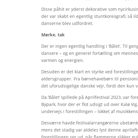
Disse påhit er yderst dekorative som nycirkus
der var skabt en egentlig stuntkoreografi, så i
danserne blev udfordret.
Mørke, tak
Der er ingen egentlig handling i ’Bålet’. Til g
dansere – og en generel fortælling om mennesk
varmen og energien.
Desuden er det klart en styrke ved forestilling
aldersgrupper. Fra børnehavebørn til pensionis
det uforudsigelige danske vejr, fordi den kun v
Da ’Bålet’ spillede på Aprilfestival 2023, var f
Bypark, hvor der er flot udsigt ud over Kalø Vi
undervejs i forestillingen – lokket af musikken
Desværre havde festivalarrangørerne ubetænksom
mens det stadig var aldeles lyst denne aprilaft
forestillingen ser ud, når flammerne slikker gul