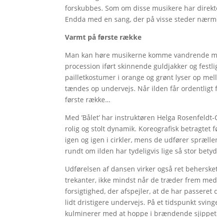
forskubbes. Som om disse musikere har direk
Endda med en sang, der på visse steder nærme
Varmt på første række
Man kan høre musikerne komme vandrende med 
procession iført skinnende guldjakker og festl
pailletkostumer i orange og grønt lyser op mel
tændes op undervejs. Når ilden får ordentligt fa
første række…
Med ’Bålet’ har instruktøren Helga Rosenfeldt-
rolig og stolt dynamik. Koreografisk betragte
igen og igen i cirkler, mens de udfører spræl
rundt om ilden har tydeligvis lige så stor bety
Udførelsen af dansen virker også ret beherske
trekanter, ikke mindst når de træder frem med
forsigtighed, der afspejler, at de har passere
lidt dristigere undervejs. På et tidspunkt svi
kulminerer med at hoppe i brændende sjippet