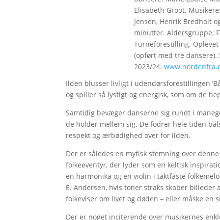
Elisabeth Groot. Musikere
Jensen, Henrik Bredholt og
minutter. Aldersgruppe: Fa
Turneforestilling. Oplevet 
(opført med tre dansere). 
2023/24.
www.nordenfra.
Ilden blusser livligt i udendørsforestillingen 
og spiller så lystigt og energisk, som om de he
Samtidig bevæger danserne sig rundt i manege
de holder mellem sig. De fodrer hele tiden bå
respekt og ærbødighed over for ilden.
Der er således en mytisk stemning over denne f
folkeeventyr, der lyder som en keltisk inspira
en harmonika og en violin i taktfaste folkem
E. Andersen, hvis toner straks skaber billeder 
folkeviser om livet og døden – eller måske en
Der er noget inciterende over musikernes enkle