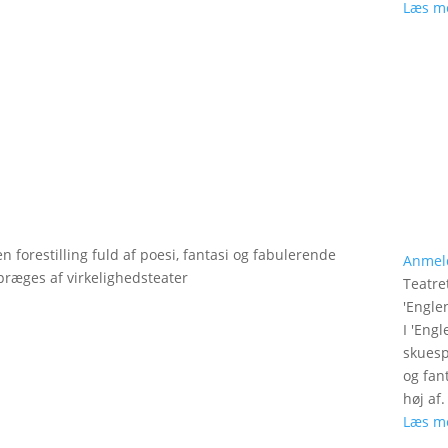
Læs m
n forestilling fuld af poesi, fantasi og fabulerende
Anmel
 præges af virkelighedsteater
Teatre
'
Engle
I 'Eng
skuesp
og fan
høj af.
Læs m