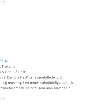
ere
delse
t Trekanten
:
n & Den Blå Hest
'
len & Den Blå Hest' går scenebillede, ord,
il og musik op i en mimisk,uhøjtideligt, poetisk
tasibefordrende helhed, som man bliver helt
ere