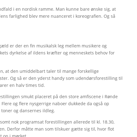
indfald i en nordisk ramme. Man kunne bare ønske sig, at
ldens farlighed blev mere nuanceret i koreografien. Og så
engæld er der en fin musikalsk leg mellem musikere og
ets dyrkelse af ildens kræfter og menneskets behov for
en, at den umiddelbart taler til mange forskellige
ter. Og så er den yderst handy som udendørsforestilling til
arer en halv times tid.
orestillingen smukt placeret på den store amfiscene i Rønde
g. Flere og flere nysgerrige naboer dukkede da også op
s toner og dansernes ildleg.
t nok programsat forestillingen allerede til kl. 18.30,
en. Derfor måtte man som tilskuer gætte sig til, hvor flot
t op i mørket.