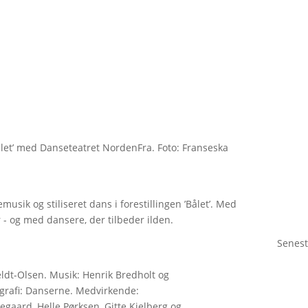
ålet’ med Danseteatret NordenFra. Foto: Franseska
sik og stiliseret dans i forestillingen ’Bålet’. Med
 - og med dansere, der tilbeder ilden.
Senest
eldt-Olsen. Musik: Henrik Bredholt og
grafi: Danserne. Medvirkende:
gaard, Helle Pørksen, Gitte Kielberg og