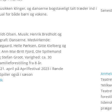
usikken klinger, og danserne bogstaveligt talt træder ind i
Senest
ual for både børn og voksne.
eldt-Olsen. Musik: Henrik Bredholt og
grafi: Danserne. Medvirkende:
gaard, Helle Pørksen, Gitte Kielberg og
: Ann-Mai-Britt Fjord, Ole Spillemand
 Stefan Groot. Varighed: ca. 30
milieforestilling fra 8 år.
21. april på Aprilfestival 2023 i Rønde
Anmel
Spiller også i sæson
Teatret
dk
'
Milkw
Teatre
foresti
lidens
præges