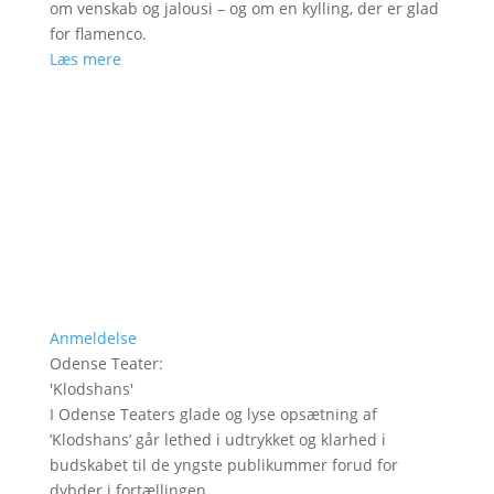
om venskab og jalousi – og om en kylling, der er glad
for flamenco.
Læs mere
Anmeldelse
Odense Teater
:
'
Klodshans
'
I Odense Teaters glade og lyse opsætning af
’Klodshans’ går lethed i udtrykket og klarhed i
budskabet til de yngste publikummer forud for
dybder i fortællingen.