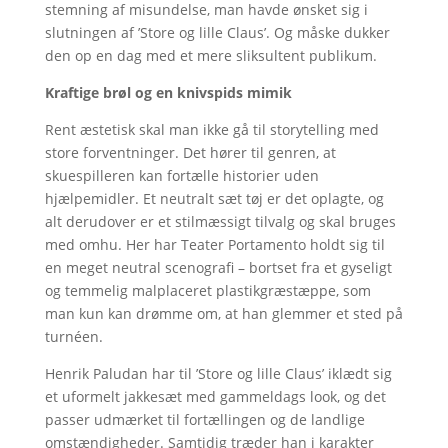
stemning af misundelse, man havde ønsket sig i
slutningen af ’Store og lille Claus’. Og måske dukker
den op en dag med et mere sliksultent publikum.
Kraftige brøl og en knivspids mimik
Rent æstetisk skal man ikke gå til storytelling med
store forventninger. Det hører til genren, at
skuespilleren kan fortælle historier uden
hjælpemidler. Et neutralt sæt tøj er det oplagte, og
alt derudover er et stilmæssigt tilvalg og skal bruges
med omhu. Her har Teater Portamento holdt sig til
en meget neutral scenografi – bortset fra et gyseligt
og temmelig malplaceret plastikgræstæppe, som
man kun kan drømme om, at han glemmer et sted på
turnéen.
Henrik Paludan har til ’Store og lille Claus’ iklædt sig
et uformelt jakkesæt med gammeldags look, og det
passer udmærket til fortællingen og de landlige
omstændigheder. Samtidig træder han i karakter