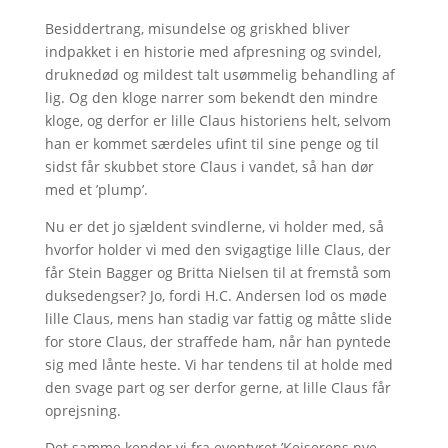
Besiddertrang, misundelse og griskhed bliver
indpakket i en historie med afpresning og svindel,
druknedød og mildest talt usømmelig behandling af
lig. Og den kloge narrer som bekendt den mindre
kloge, og derfor er lille Claus historiens helt, selvom
han er kommet særdeles ufint til sine penge og til
sidst får skubbet store Claus i vandet, så han dør
med et ’plump’.
Nu er det jo sjældent svindlerne, vi holder med, så
hvorfor holder vi med den svigagtige lille Claus, der
får Stein Bagger og Britta Nielsen til at fremstå som
duksedengser? Jo, fordi H.C. Andersen lod os møde
lille Claus, mens han stadig var fattig og måtte slide
for store Claus, der straffede ham, når han pyntede
sig med lånte heste. Vi har tendens til at holde med
den svage part og ser derfor gerne, at lille Claus får
oprejsning.
Det samme kender vi fra eventyret ’Kejserens nye