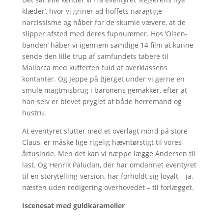
klæder’, hvor vi griner ad hoffets naragtige
narcissisme og håber for de skumle vævere, at de
slipper afsted med deres fupnummer. Hos ’Olsen-
banden’ håber vi igennem samtlige 14 film at kunne
sende den lille trup af samfundets tabere til
Mallorca med kufferten fuld af overklassens
kontanter. Og Jeppe på Bjerget under vi gerne en
smule magtmisbrug i baronens gemakker, efter at
han selv er blevet pryglet af både herremand og
hustru.
At eventyret slutter med et overlagt mord på store
Claus, er måske lige rigelig hævntørstigt til vores
årtusinde. Men det kan vi næppe lægge Andersen til
last. Og Henrik Paludan, der har omdannet eventyret
til en storytelling-version, har forholdt sig loyalt – ja,
næsten uden redigering overhovedet – til forlægget.
Iscenesat med guldkarameller