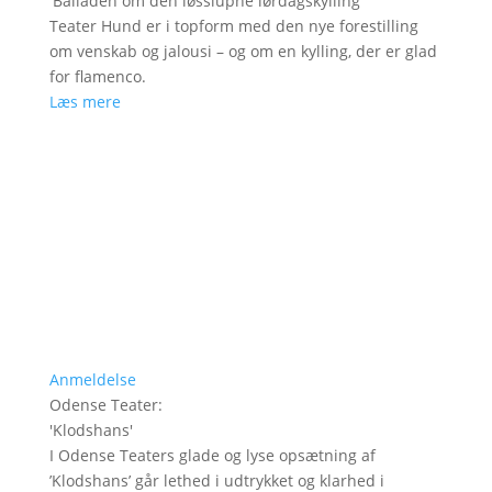
'
Balladen om den løsslupne lørdagskylling
'
Teater Hund er i topform med den nye forestilling
om venskab og jalousi – og om en kylling, der er glad
for flamenco.
Læs mere
Anmeldelse
Odense Teater
:
'
Klodshans
'
I Odense Teaters glade og lyse opsætning af
’Klodshans’ går lethed i udtrykket og klarhed i