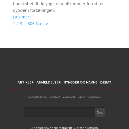
budskabet til de yngste publikummer forud for
dybder i fortællingen.
Læs mere
1
2
3
…
306
Næste
ARTIKLER
ANMELDELSER
NYHEDER OG NAVNE
DEBAT
OM TEATERAVISEN
KONTAKT
ANNONCER
ARKIV
NYHEDSMAIL
Ansvarshavende redaktør: Carsten Jensen