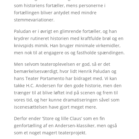
som historiens fortæller, mens personerne i
fortællingen bliver antydet med mindre
stemmevariationer.
Paludan er i øvrigt en glimrende fortæller, og han
krydrer rutineret historien med kraftfulde brøl og en
knivspids mimik. Han bruger minimale virkemidler,
men nok til at engagere os og fastholde spændingen.
Men selvom teateroplevelsen er god, så er det
bemærkelsesværdigt, hvor lidt Henrik Paludan og
hans Teater Portamento har bidraget med. Vi kan
takke H.C. Andersen for den gode historie, men den
trænger til at blive løftet ind på scenen og frem til
vores tid, og her kunne dramatiseringen såvel som
iscenesættelsen have gjort meget mere.
Derfor ender ’Store og lille Claus’ som en fin
genfortælling af en Andersen-klassiker, men også
som et noget magert teaterprojekt.