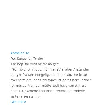
Anmeldelse
Det Kongelige Teater
:
'
For højt, for vildt og for meget!
'
I ’For højt, for vildt og for meget!’ skaber Alexander
Stæger fra Den Kongelige Ballet en sjov karikatur
over forældre, der altid synes, at deres børn larmer
for meget. Men der måtte godt have været mere
dans for børnene i nationalscenens lidt rodede
vinterferiesatsning.
Læs mere