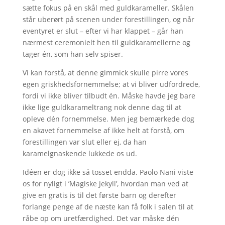
sætte fokus på en skål med guldkarameller. Skålen
står uberørt på scenen under forestillingen, og når
eventyret er slut – efter vi har klappet – går han
nærmest ceremonielt hen til guldkaramellerne og
tager én, som han selv spiser.
Vi kan forstå, at denne gimmick skulle pirre vores
egen griskhedsfornemmelse; at vi bliver udfordrede,
fordi vi ikke bliver tilbudt én. Måske havde jeg bare
ikke lige guldkarameltrang nok denne dag til at
opleve dén fornemmelse. Men jeg bemærkede dog
en akavet fornemmelse af ikke helt at forstå, om
forestillingen var slut eller ej, da han
karamelgnaskende lukkede os ud.
Idéen er dog ikke så tosset endda. Paolo Nani viste
os for nyligt i ’Magiske Jekyll’, hvordan man ved at
give en gratis is til det første barn og derefter
forlange penge af de næste kan få folk i salen til at
råbe op om uretfærdighed. Det var måske dén