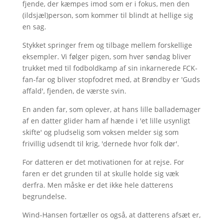
fjende, der kæmpes imod som er i fokus, men den
(ildsjæl)person, som kommer til blindt at hellige sig
en sag.
Stykket springer frem og tilbage mellem forskellige
eksempler. Vi følger pigen, som hver søndag bliver
trukket med til fodboldkamp af sin inkarnerede FCK-
fan-far og bliver stopfodret med, at Brøndby er 'Guds
affald', fjenden, de værste svin.
En anden far, som oplever, at hans lille ballademager
af en datter glider ham af hænde i 'et lille usynligt
skifte' og pludselig som voksen melder sig som
frivillig udsendt til krig, 'dernede hvor folk dør'.
For datteren er det motivationen for at rejse. For
faren er det grunden til at skulle holde sig væk
derfra. Men måske er det ikke hele datterens
begrundelse.
Wind-Hansen fortæller os også, at datterens afsæt er,