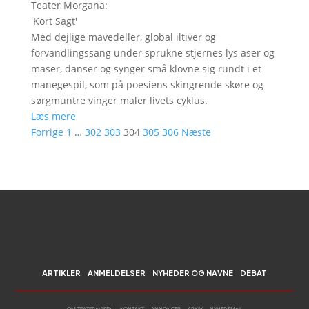
Teater Morgana
:
'
Kort Sagt
'
Med dejlige mavedeller, global iltiver og
forvandlingssang under sprukne stjernes lys aser og
maser, danser og synger små klovne sig rundt i et
manegespil, som på poesiens skingrende skøre og
sørgmuntre vinger maler livets cyklus.
Læs mere
Forrige
1
…
302
303
304
305
306
Næste
ARTIKLER
ANMELDELSER
NYHEDER OG NAVNE
DEBAT
OM TEATERAVISEN
KONTAKT
ANNONCER
ARKIV
NYHEDSMAIL