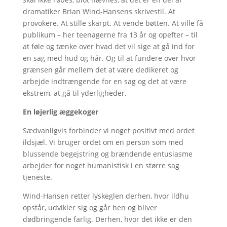
dramatiker Brian Wind-Hansens skrivestil. At
provokere. At stille skarpt. At vende bøtten. At ville få
publikum – her teenagerne fra 13 år og opefter – til
at føle og tænke over hvad det vil sige at gå ind for
en sag med hud og hår. Og til at fundere over hvor
grænsen går mellem det at være dedikeret og
arbejde indtrængende for en sag og det at være
ekstrem, at gå til yderligheder.
En løjerlig æggekoger
Sædvanligvis forbinder vi noget positivt med ordet
ildsjæl. Vi bruger ordet om en person som med
blussende begejstring og brændende entusiasme
arbejder for noget humanistisk i en større sag
tjeneste.
Wind-Hansen retter lyskeglen derhen, hvor ildhu
opstår, udvikler sig og går hen og bliver
dødbringende farlig. Derhen, hvor det ikke er den