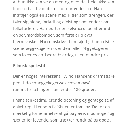
at hun ikke kan se en mening med det hele. Ikke kan
finde ud af, hvad det er hun brænder for. Han
indføjer også en scene med Hitler som drengen, der
føler sig alene, forladt og afvist og som ender som
folkeforfører. Han putter en selvmordsbomber ind –
en selvmordsbomber, som først er blevet
hjernevasket. Han omskriver i en løjerlig humoristisk
scene 'æggekogeren over dem alle'. 'Æggekogeren',
som lover os en 'bedre hverdag til en mindre pris'.
Filmisk spillestil
Der er noget interessant i Wind-Hansens dramatiske
pen. Udover æggekoger-sekvensen også i
rammefortællingen som vrides 180 grader.
I hans tankestimulerende betoning og gentagelse af
enkeltreplikker som fx 'Kisten er tom' og 'Det er en
mærkelig fornemmelse at gå baglæns mod noget' og
'Det er jer levende, som trækker rundt på os døde'.