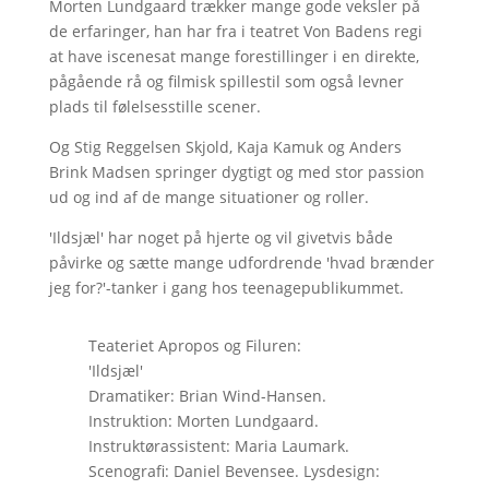
Morten Lundgaard trækker mange gode veksler på
de erfaringer, han har fra i teatret Von Badens regi
at have iscenesat mange forestillinger i en direkte,
pågående rå og filmisk spillestil som også levner
plads til følelsesstille scener.
Og Stig Reggelsen Skjold, Kaja Kamuk og Anders
Brink Madsen springer dygtigt og med stor passion
ud og ind af de mange situationer og roller.
'Ildsjæl' har noget på hjerte og vil givetvis både
påvirke og sætte mange udfordrende 'hvad brænder
jeg for?'-tanker i gang hos teenagepublikummet.
Teateriet Apropos og Filuren:
'Ildsjæl'
Dramatiker: Brian Wind-Hansen.
Instruktion: Morten Lundgaard.
Instruktørassistent: Maria Laumark.
Scenografi: Daniel Bevensee. Lysdesign: