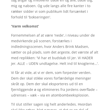
sag angår og involverer både en og alle, både dig,
mig og naboen. Og ude langs alle fire kanter i to
rækker sidder vi som publikum lidt forsænket i
forhold til 'bokseringen'.
'Varm velkomst'
Fornemmelsen af at være 'nede', i niveau under de
medvirkende på scenen, forstærkes i
indledningsscenen, hvor Anders Brink Madsen,
sætter os på plads, som det argeste, det værste af alt
med replikken: 'Vi har et budskab til jer. Vi HADER
jer. ALLE – UDEN undtagelse. Helt ind til knoglerne…'.
Vi får at vide, at vi er dem, som forpester verden.
Dem der skal stikke vores forfærdelige meninger
skråt op. Dem der skal eksporteres ud til en
fjernliggende ø og elimineres fra jordens overflade –
udrenses – væk – via en atombombeeksplosion.
Til slut stiller sagen sig helt anderledes. Hvordan
skal ikke røbes, blot nævnes, at det er en del af