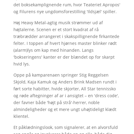
det boksekamplignende rum, hvor Teateriet Apropos'
og Filurens nye ungdomsforestilling 'Ildsjæl' spiller.
Høj Heavy Metal-agtig musik strømmer ud af
højtalerne. Scenen er et stort kvadrat af rå
træbrædder arrangeret i skakspillignende firkantede
felter. I toppen af hvert hjørnes master blinker rødt
(alarm)lys om kap med hinanden. Langs
'bokseringens' kanter er der blændet op for skarpt
hvid lys.
Oppe på kamparenaen springer Stig Reggelsen
Skjold, Kaja Kamuk og Anders Brink Madsen rundt i
ført sorte habitter, hvide skjorter, All Star tennissko
og røde aftegninger af ar i ansigtet – en 'dress code',
der favner både 'højt på strå'-herrer, noble
almindeligheder og et mere ungt uhøjtideligt klædt
klientel.
Et påklædningslook, som signalerer, at en alvorsfuld