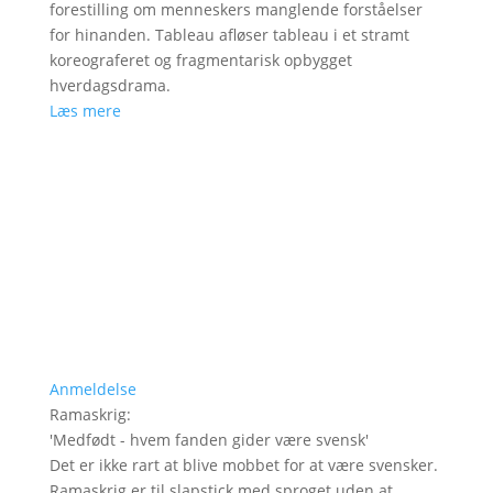
forestilling om menneskers manglende forståelser
for hinanden. Tableau afløser tableau i et stramt
koreograferet og fragmentarisk opbygget
hverdagsdrama.
Læs mere
Anmeldelse
Ramaskrig
:
'
Medfødt - hvem fanden gider være svensk
'
Det er ikke rart at blive mobbet for at være svensker.
Ramaskrig er til slapstick med sproget uden at