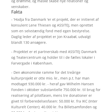
og drømme, og måske skabe nye relationer og
venskaber.
Fakta
- 'Hodja fra Danmark 'er et projekt, der er initieret af
konsulent Lene Thiesen og ASSITEJ, men oprettet
som en selvstændig fond med egen bestyrelse.
Daglig leder af projektet er Jon Kraabøl, udvalgt
blandt 130 ansøgere.
- Projektet er et partnerskab med ASSITEJ Danmark
og Teatercentrum og holder til i de fælles lokaler i
Farvergade i København.
- Den økonomiske ramme for det treårige
kulturprojekt er otte mio. kr., men p.t. har man
modtaget 930.000 kr. - heraf gav Wilhelm Hansen
Fonden i oktober substantielle 750.000 kr. til brug for
realisering af pilotfasen, mens tre donationer er
givet til forberedelsesfasen: 50.000 kr. fra IKC (Inter
Kulturelt Center); 40.000 kr. fra Billetsamfonden og