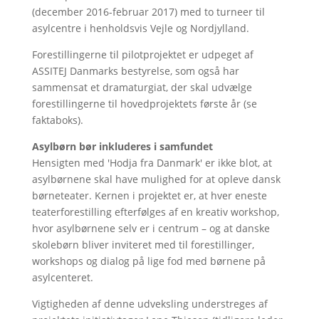
(december 2016-februar 2017) med to turneer til
asylcentre i henholdsvis Vejle og Nordjylland.
Forestillingerne til pilotprojektet er udpeget af
ASSITEJ Danmarks bestyrelse, som også har
sammensat et dramaturgiat, der skal udvælge
forestillingerne til hovedprojektets første år (se
faktaboks).
Asylbørn bør inkluderes i samfundet
Hensigten med 'Hodja fra Danmark' er ikke blot, at
asylbørnene skal have mulighed for at opleve dansk
børneteater. Kernen i projektet er, at hver eneste
teaterforestilling efterfølges af en kreativ workshop,
hvor asylbørnene selv er i centrum – og at danske
skolebørn bliver inviteret med til forestillinger,
workshops og dialog på lige fod med børnene på
asylcenteret.
Vigtigheden af denne udveksling understreges af