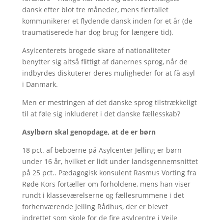
dansk efter blot tre måneder, mens flertallet
kommunikerer et flydende dansk inden for et år (de
traumatiserede har dog brug for længere tid).
Asylcenterets brogede skare af nationaliteter
benytter sig altså flittigt af danernes sprog, når de
indbyrdes diskuterer deres muligheder for at få asyl
i Danmark.
Men er mestringen af det danske sprog tilstrækkeligt
til at føle sig inkluderet i det danske fællesskab?
Asylbørn skal genopdage, at de er børn
18 pct. af beboerne på Asylcenter Jelling er børn
under 16 år, hvilket er lidt under landsgennemsnittet
på 25 pct.. Pædagogisk konsulent Rasmus Vorting fra
Røde Kors fortæller om forholdene, mens han viser
rundt i klasseværelserne og fællesrummene i det
forhenværende Jelling Rådhus, der er blevet
indrettet som skole for de fire asylcentre i Vejle