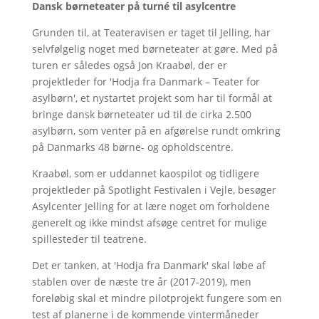
Dansk børneteater på turné til asylcentre
Grunden til, at Teateravisen er taget til Jelling, har
selvfølgelig noget med børneteater at gøre. Med på
turen er således også Jon Kraabøl, der er
projektleder for 'Hodja fra Danmark – Teater for
asylbørn', et nystartet projekt som har til formål at
bringe dansk børneteater ud til de cirka 2.500
asylbørn, som venter på en afgørelse rundt omkring
på Danmarks 48 børne- og opholdscentre.
Kraabøl, som er uddannet kaospilot og tidligere
projektleder på Spotlight Festivalen i Vejle, besøger
Asylcenter Jelling for at lære noget om forholdene
generelt og ikke mindst afsøge centret for mulige
spillesteder til teatrene.
Det er tanken, at 'Hodja fra Danmark' skal løbe af
stablen over de næste tre år (2017-2019), men
foreløbig skal et mindre pilotprojekt fungere som en
test af planerne i de kommende vintermåneder