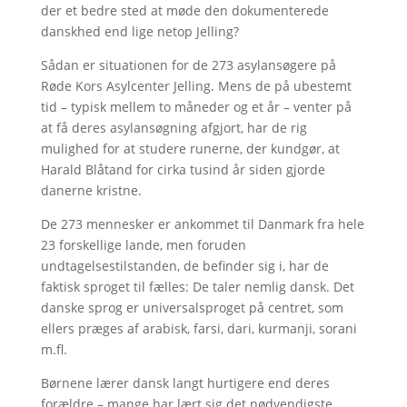
der et bedre sted at møde den dokumenterede
danskhed end lige netop Jelling?
Sådan er situationen for de 273 asylansøgere på
Røde Kors Asylcenter Jelling. Mens de på ubestemt
tid – typisk mellem to måneder og et år – venter på
at få deres asylansøgning afgjort, har de rig
mulighed for at studere runerne, der kundgør, at
Harald Blåtand for cirka tusind år siden gjorde
danerne kristne.
De 273 mennesker er ankommet til Danmark fra hele
23 forskellige lande, men foruden
undtagelsestilstanden, de befinder sig i, har de
faktisk sproget til fælles: De taler nemlig dansk. Det
danske sprog er universalsproget på centret, som
ellers præges af arabisk, farsi, dari, kurmanji, sorani
m.fl.
Børnene lærer dansk langt hurtigere end deres
forældre – mange har lært sig det nødvendigste