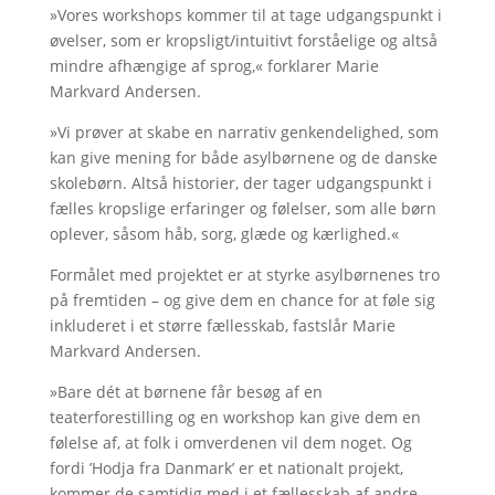
»Vores workshops kommer til at tage udgangspunkt i
øvelser, som er kropsligt/intuitivt forståelige og altså
mindre afhængige af sprog,« forklarer Marie
Markvard Andersen.
»Vi prøver at skabe en narrativ genkendelighed, som
kan give mening for både asylbørnene og de danske
skolebørn. Altså historier, der tager udgangspunkt i
fælles kropslige erfaringer og følelser, som alle børn
oplever, såsom håb, sorg, glæde og kærlighed.«
Formålet med projektet er at styrke asylbørnenes tro
på fremtiden – og give dem en chance for at føle sig
inkluderet i et større fællesskab, fastslår Marie
Markvard Andersen.
»Bare dét at børnene får besøg af en
teaterforestilling og en workshop kan give dem en
følelse af, at folk i omverdenen vil dem noget. Og
fordi ’Hodja fra Danmark’ er et nationalt projekt,
kommer de samtidig med i et fællesskab af andre