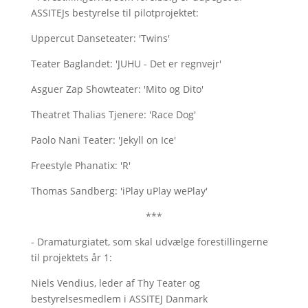
ASSITEJs bestyrelse til pilotprojektet:
Uppercut Danseteater: 'Twins'
Teater Baglandet: 'JUHU - Det er regnvejr'
Asguer Zap Showteater: 'Mito og Dito'
Theatret Thalias Tjenere: 'Race Dog'
Paolo Nani Teater: 'Jekyll on Ice'
Freestyle Phanatix: 'R'
Thomas Sandberg: 'iPlay uPlay wePlay'
***
- Dramaturgiatet, som skal udvælge forestillingerne
til projektets år 1:
Niels Vendius, leder af Thy Teater og
bestyrelsesmedlem i ASSITEJ Danmark