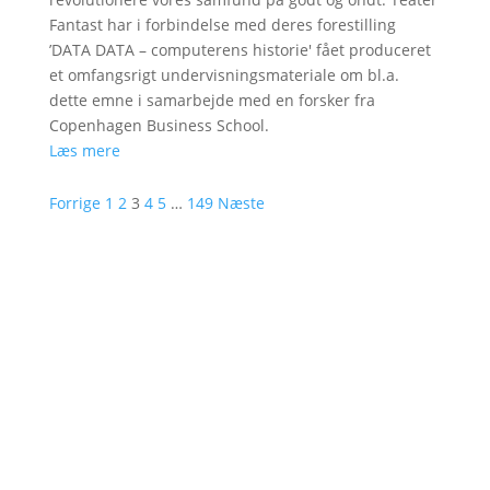
Fantast har i forbindelse med deres forestilling
’DATA DATA – computerens historie' fået produceret
et omfangsrigt undervisningsmateriale om bl.a.
dette emne i samarbejde med en forsker fra
Copenhagen Business School.
Læs mere
Forrige
1
2
3
4
5
…
149
Næste