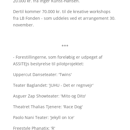
20.000 kr. fra Inger Kunst-Hansen.
Dertil kommer 70.000 kr. til de kreative workshops
fra LB Fonden - som uddeles ved et arrangement 30.
november.
***
- Forestillingerne, som foreløbig er udpeget af
ASSITEJs bestyrelse til pilotprojektet:
Uppercut Danseteater: 'Twins'
Teater Baglandet: 'JUHU - Det er regnvejr'
Asguer Zap Showteater: 'Mito og Dito'
Theatret Thalias Tjenere: 'Race Dog'
Paolo Nani Teater: 'Jekyll on Ice'
Freestyle Phanatix: 'R'