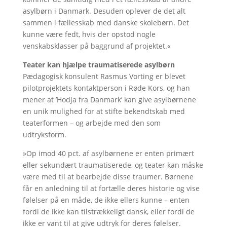
asylbørn i Danmark. Desuden oplever de det alt
sammen i fællesskab med danske skolebørn. Det
kunne være fedt, hvis der opstod nogle
venskabsklasser på baggrund af projektet.«
Teater kan hjælpe traumatiserede asylbørn
Pædagogisk konsulent Rasmus Vorting er blevet
pilotprojektets kontaktperson i Røde Kors, og han
mener at ’Hodja fra Danmark’ kan give asylbørnene
en unik mulighed for at stifte bekendtskab med
teaterformen – og arbejde med den som
udtryksform.
»Op imod 40 pct. af asylbørnene er enten primært
eller sekundært traumatiserede, og teater kan måske
være med til at bearbejde disse traumer. Børnene
får en anledning til at fortælle deres historie og vise
følelser på en måde, de ikke ellers kunne – enten
fordi de ikke kan tilstrækkeligt dansk, eller fordi de
ikke er vant til at give udtryk for deres følelser.