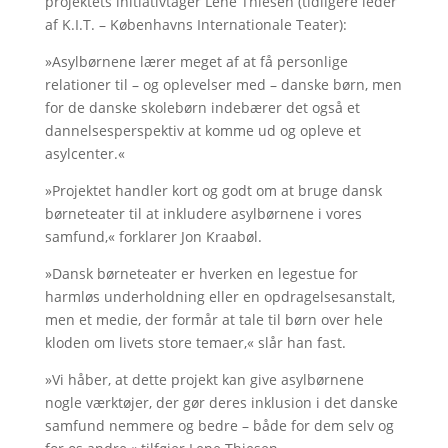
projektets initiativtager Lene Thiesen (tidligere leder
af K.I.T. – Københavns Internationale Teater):
»Asylbørnene lærer meget af at få personlige
relationer til – og oplevelser med – danske børn, men
for de danske skolebørn indebærer det også et
dannelsesperspektiv at komme ud og opleve et
asylcenter.«
»Projektet handler kort og godt om at bruge dansk
børneteater til at inkludere asylbørnene i vores
samfund,« forklarer Jon Kraabøl.
»Dansk børneteater er hverken en legestue for
harmløs underholdning eller en opdragelsesanstalt,
men et medie, der formår at tale til børn over hele
kloden om livets store temaer,« slår han fast.
»Vi håber, at dette projekt kan give asylbørnene
nogle værktøjer, der gør deres inklusion i det danske
samfund nemmere og bedre – både for dem selv og