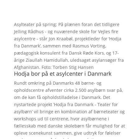
Asylteater på spring: På plænen foran det tidligere
Jelling Rådhus - og nuværende skole for Vejles fire
asylcentre - står Jon Kraabøl, projektleder for ’Hodja
fra Danmark’, sammen med Rasmus Vorting,
pædagogisk konsulent fra Dansk Røde Kors, og 17-
årige Ziaullah Hamidullah, uledsaget asylansøger fra
Afghanistan. Foto: Torben Stig Hansen
Hodja bor på et asylcenter i Danmark
Rundt omkring på Danmarks 48 børne- og
opholdscentre afventer cirka 2.500 asylbørn svar på,
om de kan få opholdstilladelse i Danmark. Det
nystartede projekt ’Hodja fra Danmark - Teater for
asylbørn’ vil bringe en kombination af børneteater og
workshops ud til centrene, hvor asylbørnene i
fællesskab med danske skolebørn får mulighed for at
opleve scenekunst sammen, give udtryk for følelser