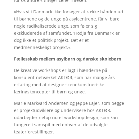
for os andre,« tilføjer Lene Thiesen.
»Hvis vi i Danmark ikke forsøger at række hånden ud
til børnene og de unge på asylcentrene, får vi bare
nogle radikaliserede unge, som føler sig
ekskluderede af samfundet. ’Hodja fra Danmark’ er
dog ikke et politisk projekt. Det er et
medmenneskeligt projekt.«
Fællesskab mellem asylbørn og danske skolebørn
De kreative workshops er lagt i hænderne på
konsulent-netværket AKTØR, som har mange års
erfaring med at designe scenekunstneriske
læringskoncepter til børn og unge.
Marie Markvard Andersen og Jeppe Lajer, som begge
er projektudviklere og undervisere hos AKTØR,
udarbejder netop nu et workshopdesign, som kan
fungere i samspil med enhver af de udvalgte
teaterforestillinger.