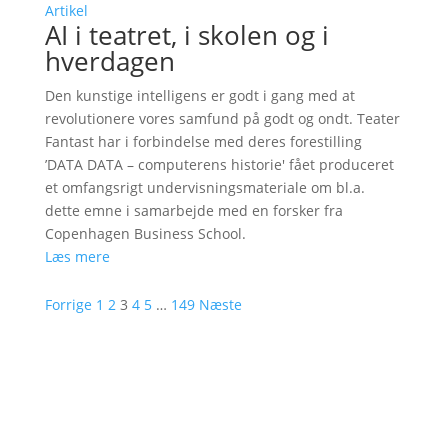
Artikel
AI i teatret, i skolen og i
hverdagen
Den kunstige intelligens er godt i gang med at
revolutionere vores samfund på godt og ondt. Teater
Fantast har i forbindelse med deres forestilling
’DATA DATA – computerens historie' fået produceret
et omfangsrigt undervisningsmateriale om bl.a.
dette emne i samarbejde med en forsker fra
Copenhagen Business School.
Læs mere
Forrige
1
2
3
4
5
…
149
Næste