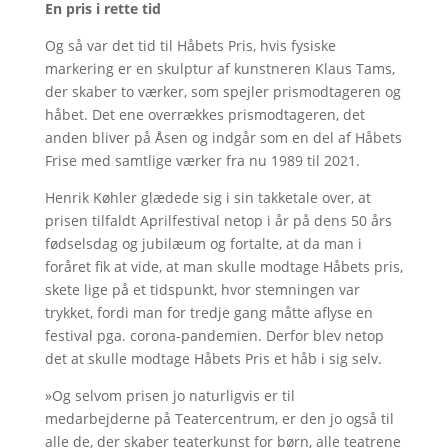
En pris i rette tid
Og så var det tid til Håbets Pris, hvis fysiske
markering er en skulptur af kunstneren Klaus Tams,
der skaber to værker, som spejler prismodtageren og
håbet. Det ene overrækkes prismodtageren, det
anden bliver på Åsen og indgår som en del af Håbets
Frise med samtlige værker fra nu 1989 til 2021.
Henrik Køhler glædede sig i sin takketale over, at
prisen tilfaldt Aprilfestival netop i år på dens 50 års
fødselsdag og jubilæum og fortalte, at da man i
foråret fik at vide, at man skulle modtage Håbets pris,
skete lige på et tidspunkt, hvor stemningen var
trykket, fordi man for tredje gang måtte aflyse en
festival pga. corona-pandemien. Derfor blev netop
det at skulle modtage Håbets Pris et håb i sig selv.
»Og selvom prisen jo naturligvis er til
medarbejderne på Teatercentrum, er den jo også til
alle de, der skaber teaterkunst for børn, alle teatrene