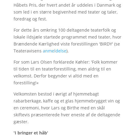
Håbets Pris, der hvert andet år uddeles i Danmark og
som led i en større begivenhed med teater og taler,
foredrag og fest.
For dette års omkring 100 deltagende teaterfolk og
lokale ildsjæle startede programmet med teater, hvor
Brændende Kærlighed viste forestillingen 'BIRDY' (se
Teateravisens
anmeldelse
).
For som Lars Olsen forklarede Køhler: 'Folk kommer
til tiden til en teaterforestilling, men aldrig til en
velkomst. Derfor begynder vi altid med en
forestilling!«
Velkomsten bestod i øvrigt af hjemmebagt
rabarberkage, kaffe og et glas hjemmebrygget vin og
en ceremoni, hvor Lars og Birthe med en skål
skiftevis præsenterede hver eneste af de deltagende
gæster.
'I bringer et håb'