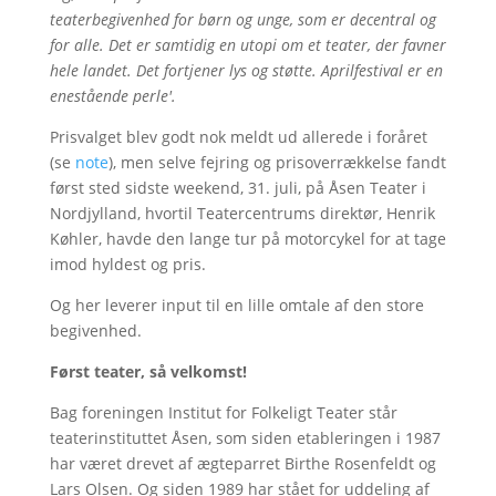
teaterbegivenhed for børn og unge, som er decentral og
for alle. Det er samtidig en utopi om et teater, der favner
hele landet. Det fortjener lys og støtte. Aprilfestival er en
enestående perle'.
Prisvalget blev godt nok meldt ud allerede i foråret
(se
note
), men selve fejring og prisoverrækkelse fandt
først sted sidste weekend, 31. juli, på Åsen Teater i
Nordjylland, hvortil Teatercentrums direktør, Henrik
Køhler, havde den lange tur på motorcykel for at tage
imod hyldest og pris.
Og her leverer input til en lille omtale af den store
begivenhed.
Først teater, så velkomst!
Bag foreningen Institut for Folkeligt Teater står
teaterinstituttet Åsen, som siden etableringen i 1987
har været drevet af ægteparret Birthe Rosenfeldt og
Lars Olsen. Og siden 1989 har stået for uddeling af