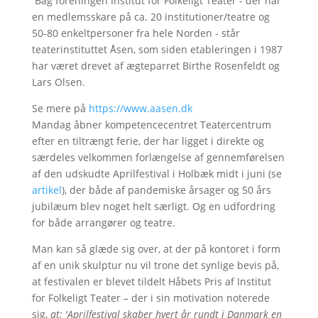
Bag foreningen Institut for Folkeligt Teater - der har
en medlemsskare på ca. 20 institutioner/teatre og
50-80 enkeltpersoner fra hele Norden - står
teaterinstituttet Åsen, som siden etableringen i 1987
har været drevet af ægteparret Birthe Rosenfeldt og
Lars Olsen.
Se mere på
https://www.aasen.dk
Mandag åbner kompetencecentret Teatercentrum
efter en tiltrængt ferie, der har ligget i direkte og
særdeles velkommen forlængelse af gennemførelsen
af den udskudte Aprilfestival i Holbæk midt i juni (se
artikel
), der både af pandemiske årsager og 50 års
jubilæum blev noget helt særligt. Og en udfordring
for både arrangører og teatre.
Man kan så glæde sig over, at der på kontoret i form
af en unik skulptur nu vil trone det synlige bevis på,
at festivalen er blevet tildelt Håbets Pris af Institut
for Folkeligt Teater – der i sin motivation noterede
sig,
at: 'Aprilfestival skaber hvert år rundt i Danmark en