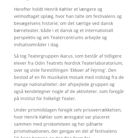
Herefter holdt Henrik Køhler et længere og
velmodtaget oplæg, hvor han talte om festivalens og
bevægelsens historie; om det særlige ved dansk
børneteater, både i et dansk og et internationalt
perspektiv og om Teatercentrums arbejde og
indsatsområder i dag.
Så tog Teatergruppen Ikarus, som består af tidligere
elever fra Odin Teatrets Nordisk Teaterlaboratorium,
over og viste forestillingen 'Ekkoer af Fejring'. Den
bestod af en fin musikalsk mosaik med indslag fra de
mange nationaliteter, der afspejlede gruppen og
også kendetegner nogle af de aktiviteter, som foregår
på Institut for Folkeligt Teater.
Under prismiddagen foregik selv prisoverrækkelsen,
hvor Henrik Køhler som æresgæst var placeret
sammen med priskomiteen og her påhørte
prismotivationen, der gengav en del af festivalens