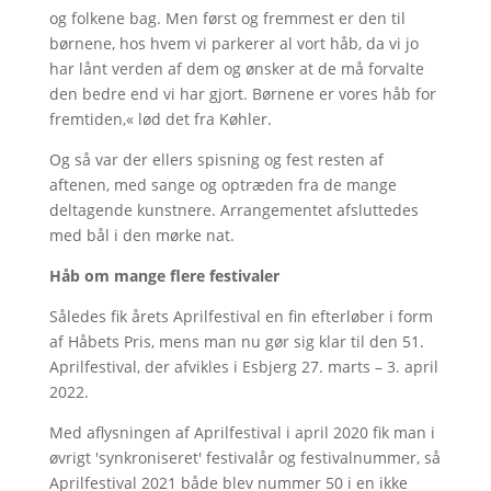
og folkene bag. Men først og fremmest er den til
børnene, hos hvem vi parkerer al vort håb, da vi jo
har lånt verden af dem og ønsker at de må forvalte
den bedre end vi har gjort. Børnene er vores håb for
fremtiden,« lød det fra Køhler.
Og så var der ellers spisning og fest resten af
aftenen, med sange og optræden fra de mange
deltagende kunstnere. Arrangementet afsluttedes
med bål i den mørke nat.
Håb om mange flere festivaler
Således fik årets Aprilfestival en fin efterløber i form
af Håbets Pris, mens man nu gør sig klar til den 51.
Aprilfestival, der afvikles i Esbjerg 27. marts – 3. april
2022.
Med aflysningen af Aprilfestival i april 2020 fik man i
øvrigt 'synkroniseret' festivalår og festivalnummer, så
Aprilfestival 2021 både blev nummer 50 i en ikke