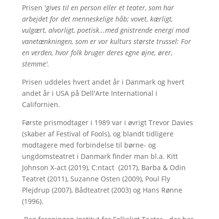
Prisen '
gives til en person eller et teater, som har
arbejdet for det menneskelige håb; vovet, kærligt,
vulgært, alvorligt, poetisk...med gnistrende energi mod
vanetænkningen, som er vor kulturs største trussel: For
en verden, hvor folk bruger deres egne øjne, ører,
stemme'.
Prisen uddeles hvert andet år i Danmark og hvert
andet år i USA på Dell'Arte International i
Californien.
Første prismodtager i 1989 var i øvrigt Trevor Davies
(skaber af Festival of Fools), og blandt tidligere
modtagere med forbindelse til børne- og
ungdomsteatret i Danmark finder man bl.a. Kitt
Johnson X-act (2019), C:ntact (2017), Barba & Odin
Teatret (2011), Suzanne Osten (2009), Poul Fly
Plejdrup (2007), Bådteatret (2003) og Hans Rønne
(1996).