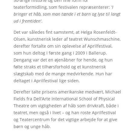
50-årige historie og den fine form for
teaterformidling, som festivalen repræsenterer:
'I
bringer et håb, som man tænde i et barn og lyse til langt
ud i fremtiden'
.
Det var således fint samstemt, at Helga Rosenfeldt-
Olsen, kunstnerisk leder af teatret Wunschmaschine,
derefter fortalte om sin oplevelse af Aprilfestival,
som hun deltog i første gang i 2009 i Ballerup.
Dengang var det en øjenåbner for hende, og hun
følte straks et tilhørsforhold og et kunstnerisk
slægtskab med de mange medvirkende. Hun har
deltaget i Aprilfestival lige siden.
Derefter talte prisens amerikanske medvært, Michael
Fields fra Dell’Arte International School of Physical
Theatre om vigtigheden af håb som drivkraft, både i
teatret, men også i livet – og han roste Aprilfestival
og Teatercentrum for det vigtige arbejde for at give
børn og unge håb.