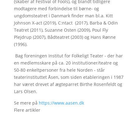
(skaber af Festival of Fools), og blandt tidligere
modtagere med forbindelse til børne- og
ungdomsteatret i Danmark finder man bl.a. Kitt
Johnson X-act (2019), C:ntact (2017), Barba & Odin
Teatret (2011), Suzanne Osten (2009), Poul Fly
Plejdrup (2007), Bådteatret (2003) og Hans Rønne
(1996).
Bag foreningen Institut for Folkeligt Teater - der har
en medlemsskare på ca. 20 institutioner/teatre og
50-80 enkeltpersoner fra hele Norden - står
teaterinstituttet Åsen, som siden etableringen i 1987
har været drevet af ægteparret Birthe Rosenfeldt og
Lars Olsen.
Se mere på
https://www.aasen.dk
Flere artikler