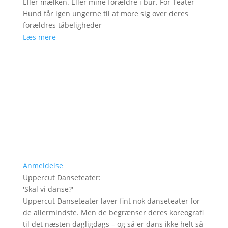
Eller mælken. Eller mine forældre i bur. For Teater
Hund får igen ungerne til at more sig over deres
forældres tåbeligheder
Læs mere
Anmeldelse
Uppercut Danseteater
:
'
Skal vi danse?
'
Uppercut Danseteater laver fint nok danseteater for
de allermindste. Men de begrænser deres koreografi
til det næsten dagligdags – og så er dans ikke helt så