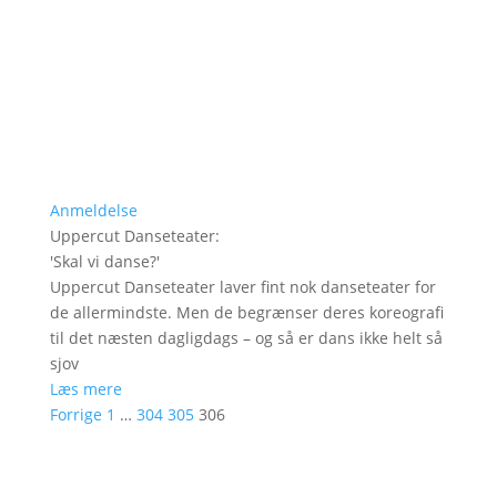
Anmeldelse
Uppercut Danseteater
:
'
Skal vi danse?
'
Uppercut Danseteater laver fint nok danseteater for
de allermindste. Men de begrænser deres koreografi
til det næsten dagligdags – og så er dans ikke helt så
sjov
Læs mere
Forrige
1
…
304
305
306