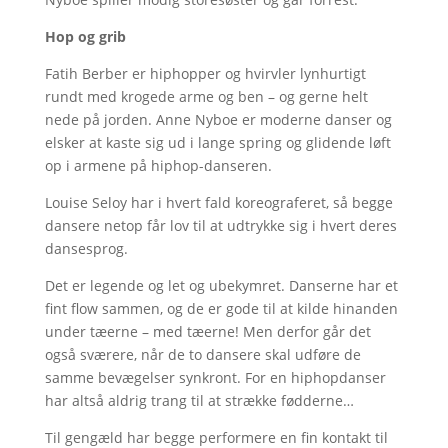
Hop og grib
Fatih Berber er hiphopper og hvirvler lynhurtigt
rundt med krogede arme og ben – og gerne helt
nede på jorden. Anne Nyboe er moderne danser og
elsker at kaste sig ud i lange spring og glidende løft
op i armene på hiphop-danseren.
Louise Seloy har i hvert fald koreograferet, så begge
dansere netop får lov til at udtrykke sig i hvert deres
dansesprog.
Det er legende og let og ubekymret. Danserne har et
fint flow sammen, og de er gode til at kilde hinanden
under tæerne – med tæerne! Men derfor går det
også sværere, når de to dansere skal udføre de
samme bevægelser synkront. For en hiphopdanser
har altså aldrig trang til at strække fødderne…
Til gengæld har begge performere en fin kontakt til