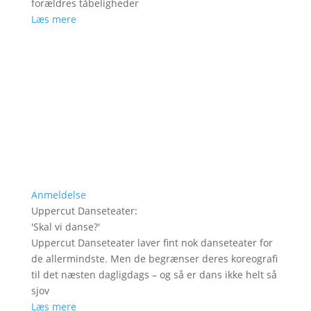
forældres tåbeligheder
Læs mere
Anmeldelse
Uppercut Danseteater
:
'
Skal vi danse?
'
Uppercut Danseteater laver fint nok danseteater for
de allermindste. Men de begrænser deres koreografi
til det næsten dagligdags – og så er dans ikke helt så
sjov
Læs mere