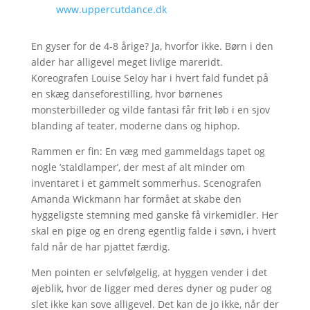
www.uppercutdance.dk
En gyser for de 4-8 årige? Ja, hvorfor ikke. Børn i den
alder har alligevel meget livlige mareridt.
Koreografen Louise Seloy har i hvert fald fundet på
en skæg danseforestilling, hvor børnenes
monsterbilleder og vilde fantasi får frit løb i en sjov
blanding af teater, moderne dans og hiphop.
Rammen er fin: En væg med gammeldags tapet og
nogle ’staldlamper’, der mest af alt minder om
inventaret i et gammelt sommerhus. Scenografen
Amanda Wickmann har formået at skabe den
hyggeligste stemning med ganske få virkemidler. Her
skal en pige og en dreng egentlig falde i søvn, i hvert
fald når de har pjattet færdig.
Men pointen er selvfølgelig, at hyggen vender i det
øjeblik, hvor de ligger med deres dyner og puder og
slet ikke kan sove alligevel. Det kan de jo ikke, når der