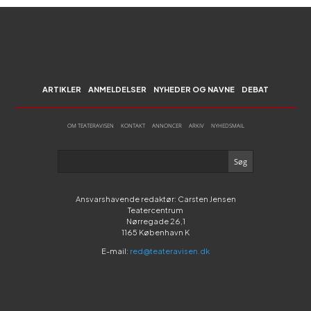
ARTIKLER
ANMELDELSER
NYHEDER OG NAVNE
DEBAT
OM TEATERAVISEN
KONTAKT
ANNONCER
ARKIV
NYHEDSMAIL
Ansvarshavende redaktør: Carsten Jensen
Teatercentrum
Nørregade 26,1
1165 København K
E-mail:
red@teateravisen.dk