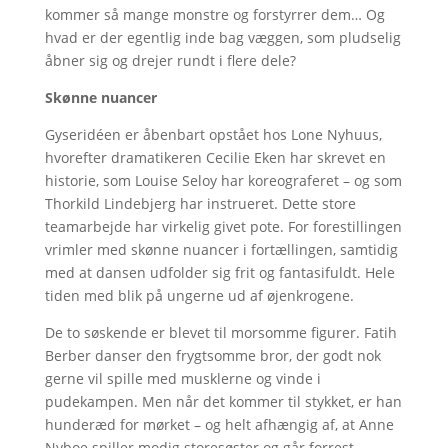
kommer så mange monstre og forstyrrer dem… Og
hvad er der egentlig inde bag væggen, som pludselig
åbner sig og drejer rundt i flere dele?
Skønne nuancer
Gyseridéen er åbenbart opstået hos Lone Nyhuus,
hvorefter dramatikeren Cecilie Eken har skrevet en
historie, som Louise Seloy har koreograferet – og som
Thorkild Lindebjerg har instrueret. Dette store
teamarbejde har virkelig givet pote. For forestillingen
vrimler med skønne nuancer i fortællingen, samtidig
med at dansen udfolder sig frit og fantasifuldt. Hele
tiden med blik på ungerne ud af øjenkrogene.
De to søskende er blevet til morsomme figurer. Fatih
Berber danser den frygtsomme bror, der godt nok
gerne vil spille med musklerne og vinde i
pudekampen. Men når det kommer til stykket, er han
hunderæd for mørket – og helt afhængig af, at Anne
Nyboe spiller modig storesøster og går forrest.