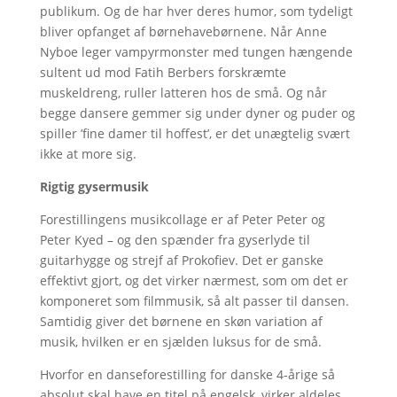
publikum. Og de har hver deres humor, som tydeligt
bliver opfanget af børnehavebørnene. Når Anne
Nyboe leger vampyrmonster med tungen hængende
sultent ud mod Fatih Berbers forskræmte
muskeldreng, ruller latteren hos de små. Og når
begge dansere gemmer sig under dyner og puder og
spiller ’fine damer til hoffest’, er det unægtelig svært
ikke at more sig.
Rigtig gysermusik
Forestillingens musikcollage er af Peter Peter og
Peter Kyed – og den spænder fra gyserlyde til
guitarhygge og strejf af Prokofiev. Det er ganske
effektivt gjort, og det virker nærmest, som om det er
komponeret som filmmusik, så alt passer til dansen.
Samtidig giver det børnene en skøn variation af
musik, hvilken er en sjælden luksus for de små.
Hvorfor en danseforestilling for danske 4-årige så
absolut skal have en titel på engelsk, virker aldeles