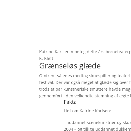
Katrine Karlsen modtog dette års børneteaterpr
K. Kløft
Grænseløs glæde
Omtrent således modtog skuespiller og teaterl
festival. Der var også meget at glæde sig over
trods et par kunstneriske smuttere havde meget
gennemført i den velkendte stemning af ægte
Fakta
Lidt om Katrine Karlsen:
- uddannet scenekunstner og skues
2004 – og tillige uddannet dukke