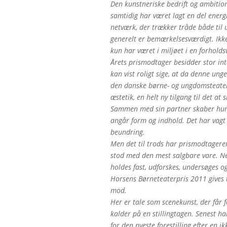
Den kunstneriske bedrift og ambition
samtidig har været lagt en del energi
netværk, der trækker tråde både til 
generelt er bemærkelsesværdigt. Ikke
kun har været i miljøet i en forholds
Årets prismodtager besidder stor in
kan vist roligt sige, at da denne un
den danske børne- og ungdomsteatersc
æstetik, en helt ny tilgang til det at 
Sammen med sin partner skaber hun
angår form og indhold. Det har vagt
beundring.
Men det til trods har prismodtageren
stod med den mest salgbare vare. Net
holdes fast, udforskes, undersøges og
Horsens Børneteaterpris 2011 gives 
mod.
Her er tale som scenekunst, der får 
kalder på en stillingtagen. Senest h
for den nyeste forestilling efter en i