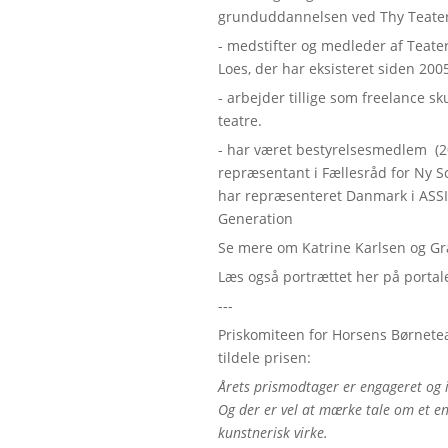
grunduddannelsen ved Thy Teater
- medstifter og medleder af Teat
Loes, der har eksisteret siden 200
- arbejder tillige som freelance 
teatre.
- har været bestyrelsesmedlem (2
repræsentant i Fællesråd for Ny 
har repræsenteret Danmark i ASSIT
Generation
Se mere om Katrine Karlsen og G
Læs også portrættet her på portale
---
Priskomiteen for Horsens Børneteat
tildele prisen:
Årets prismodtager er engageret og 
Og der er vel at mærke tale om et e
kunstnerisk virke.