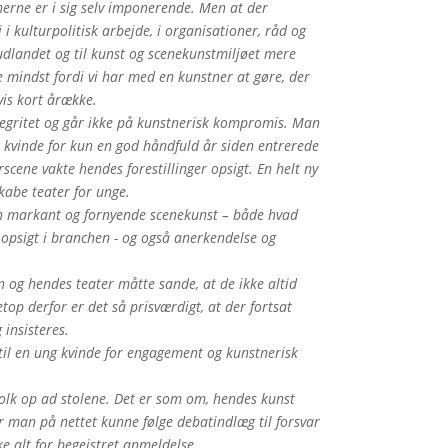
erne er i sig selv imponerende. Men at der
 i kulturpolitisk arbejde, i organisationer, råd og
udlandet og til kunst og scenekunstmiljøet mere
 mindst fordi vi har med en kunstner at gøre, der
vis kort årække.
tegritet og går ikke på kunstnerisk kompromis. Man
ge kvinde for kun en god håndfuld år siden entrerede
ene vakte hendes forestillinger opsigt. En helt ny
skabe teater for unge.
 markant og fornyende scenekunst – både hvad
 opsigt i branchen - og også anerkendelse og
 og hendes teater måtte sande, at de ikke altid
op derfor er det så prisværdigt, at der fortsat
 insisteres.
til en ung kvinde for engagement og kunstnerisk
folk op ad stolene. Det er som om, hendes kunst
ar man på nettet kunne følge debatindlæg til forsvar
kke alt for begejstret anmeldelse.