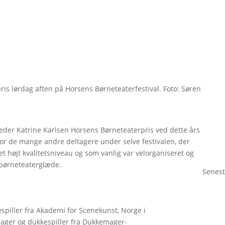
is lørdag aften på Horsens Børneteaterfestival. Foto: Søren
eder Katrine Karlsen Horsens Børneteaterpris ved dette års
 for de mange andre deltagere under selve festivalen, der
 højt kvalitetsniveau og som vanlig var velorganiseret og
 børneteaterglæde.
Senest
piller fra Akademi for Scenekunst, Norge i
mager og dukkespiller fra Dukkemager-