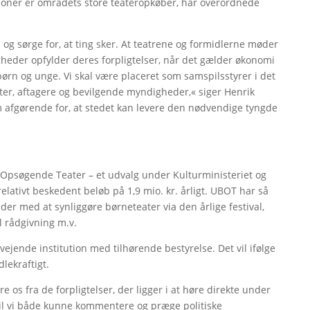
utioner er områdets store teateropkøber, har overordnede
 og sørge for, at ting sker. At teatrene og formidlerne møder
heder opfylder deres forpligtelser, når det gælder økonomi
ørn og unge. Vi skal være placeret som samspilsstyrer i det
r, aftagere og bevilgende myndigheder,« siger Henrik
m afgørende for, at stedet kan levere den nødvendige tyngde
 Opsøgende Teater – et udvalg under Kulturministeriet og
elativt beskedent beløb på 1,9 mio. kr. årligt. UBOT har så
der med at synliggøre børneteater via den årlige festival,
 rådgivning m.v.
ejende institution med tilhørende bestyrelse. Det vil ifølge
lekraftigt.
e os fra de forpligtelser, der ligger i at høre direkte under
 vil vi både kunne kommentere og præge politiske