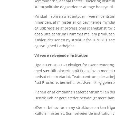
kommunerne, der via teater i skoler og instit
kulturpolitiske dagsordener at tage hensyn til.
»Vi skal – som navnet antyder – være i centrum
hinanden, at ministerier og bevilgende myndig
og udbredelse af professionel scenekunst for b
absolutte centrum i rummet mellem producente
Køhler, der ser en ny struktur for TC/UBOT so
og synlighed i arbejdet.
Vil være selvejende institution
Lige nu er UBOT – Udvalget for Børneteater og
med særskilt placering på finansloven med et r
nedsat et sekretariat, Teatercentrum, der arbej
Rød Brochure, børneteateravisen.dk og generel
Planen er at omdanne Teatercentrum til en selv
Henrik Køhler gøre stedet betydeligt mere hand
»Der er behov for en ny struktur, som kan frigør
Kulturministeriet. Som selvejende institution