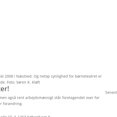
val 2008 i Næstved. Og netop synlighed for børneteatret er
e. Foto: Søren K. Kløft
er!
Senest
 - men også rent arbejdsmæssigt står foretagendet over for
r forandring.
rgade 10, 4, 1463 København K.