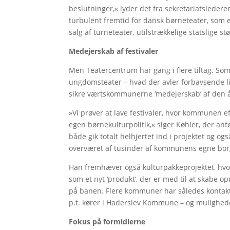
beslutninger,« lyder det fra sekretariatsledere
turbulent fremtid for dansk børneteater, som 
salg af turneteater, utilstrækkelige statslige 
Medejerskab af festivaler
Men Teatercentrum har gang i flere tiltag. Som 
ungdomsteater – hvad der avler forbavsende lid
sikre værtskommunerne ‘medejerskab’ af den år
»Vi prøver at lave festivaler, hvor kommunen 
egen børnekulturpolitik,« siger Køhler, der a
både gik totalt helhjertet ind i projektet og og
overværet af tusinder af kommunens egne borge
Han fremhæver også kulturpakkeprojektet, hvor 
som et nyt ‘produkt’, der er med til at skabe
på banen. Flere kommuner har således kontakt
p.t. kører i Haderslev Kommune – og mulighed
Fokus på formidlerne