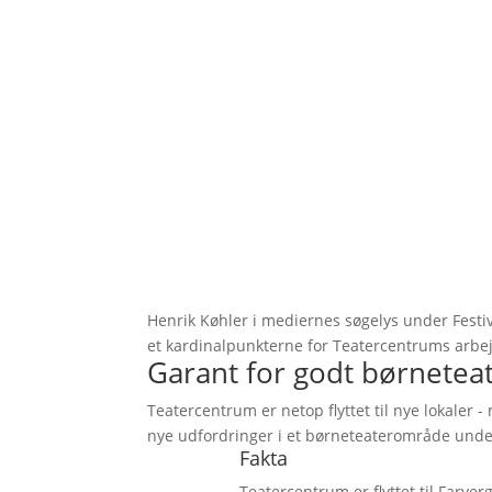
Henrik Køhler i mediernes søgelys under Festi
et kardinalpunkterne for Teatercentrums arbejd
Garant for godt børneteat
Teatercentrum er netop flyttet til nye lokaler
nye udfordringer i et børneteaterområde unde
Fakta
Teatercentrum er flyttet til Farve