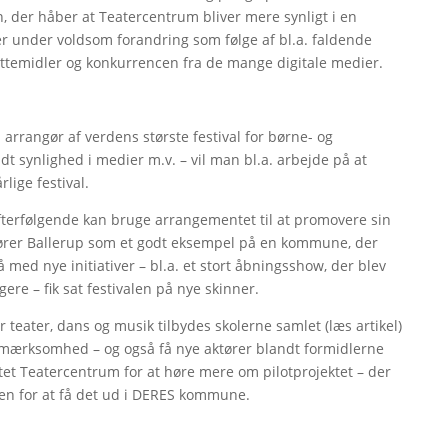
n, der håber at Teatercentrum bliver mere synligt i en
er under voldsom forandring som følge af bl.a. faldende
støttemidler og konkurrencen fra de mange digitale medier.
arrangør af verdens største festival for børne- og
t synlighed i medier m.v. – vil man bl.a. arbejde på at
lige festival.
efterfølgende kan bruge arrangementet til at promovere sin
nfører Ballerup som et godt eksempel på en kommune, der
så med nye initiativer – bl.a. et stort åbningsshow, der blev
re – fik sat festivalen på nye skinner.
teater, dans og musik tilbydes skolerne samlet (læs artikel)
 opmærksomhed – og også få nye aktører blandt formidlerne
et Teatercentrum for at høre mere om pilotprojektet – der
en for at få det ud i DERES kommune.