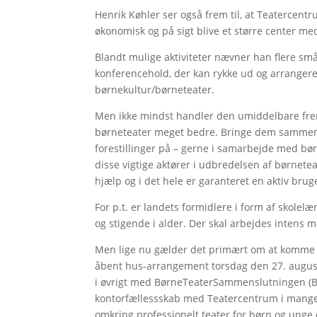
Henrik Køhler ser også frem til, at Teatercentr
økonomisk og på sigt blive et større center me
Blandt mulige aktiviteter nævner han flere sm
konferencehold, der kan rykke ud og arranger
børnekultur/børneteater.
Men ikke mindst handler den umiddelbare fremt
børneteater meget bedre. Bringe dem sammen
forestillinger på – gerne i samarbejde med børn
disse vigtige aktører i udbredelsen af børnete
hjælp og i det hele er garanteret en aktiv brug
For p.t. er landets formidlere i form af skolelæ
og stigende i alder. Der skal arbejdes intens 
Men lige nu gælder det primært om at komme p
åbent hus-arrangement torsdag den 27. august
i øvrigt med BørneTeaterSammenslutningen (BT
kontorfællessskab med Teatercentrum i mange 
omkring professionelt teater for børn og unge 