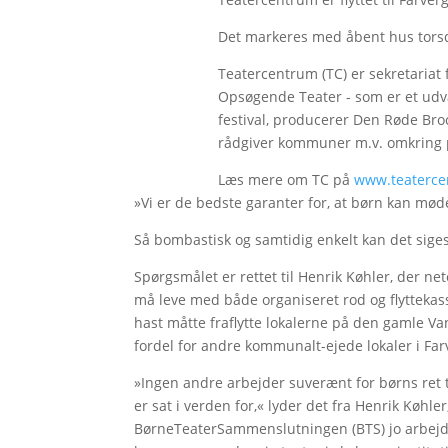
Det markeres med åbent hus torsda
Teatercentrum (TC) er sekretariat 
Opsøgende Teater - som er et udva
festival, producerer Den Røde Bro
rådgiver kommuner m.v. omkring p
Læs mere om TC på
www.teaterce
»Vi er de bedste garanter for, at børn kan mød
Så bombastisk og samtidig enkelt kan det siges
Spørgsmålet er rettet til Henrik Køhler, der net
må leve med både organiseret rod og flyttekas
hast måtte fraflytte lokalerne på den gamle Va
fordel for andre kommunalt-ejede lokaler i F
»Ingen andre arbejder suverænt for børns ret t
er sat i verden for,« lyder det fra Henrik Køhle
BørneTeaterSammenslutningen (BTS) jo arbejde