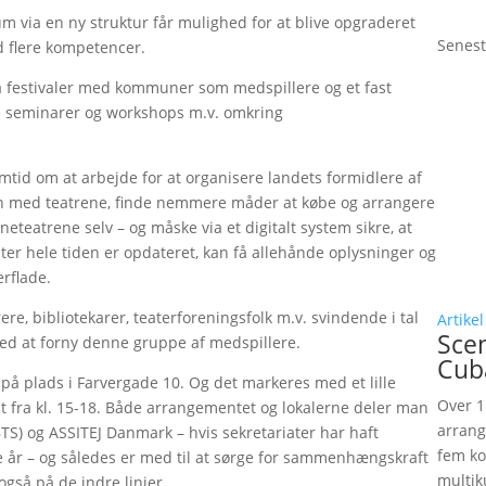
um via en ny struktur får mulighed for at blive opgraderet
Senest
d flere kompetencer.
å festivaler med kommuner som medspillere og et fast
e seminarer og workshops m.v. omkring
id om at arbejde for at organisere landets formidlere af
 med teatrene, finde nemmere måder at købe og arrangere
eteatrene selv – og måske via et digitalt system sikre, at
ater hele tiden er opdateret, kan få allehånde oplysninger og
erflade.
rere, bibliotekarer, teaterforeningsfolk m.v. svindende i tal
Artikel
Sce
med at forny denne gruppe af medspillere.
Cub
å plads i Farvergade 10. Og det markeres med et lille
Over 1
 fra kl. 15-18. Både arrangementet og lokalerne deler man
arrang
S) og ASSITEJ Danmark – hvis sekretariater har haft
fem ko
år – og således er med til at sørge for sammenhængskraft
multik
også på de indre linjer.