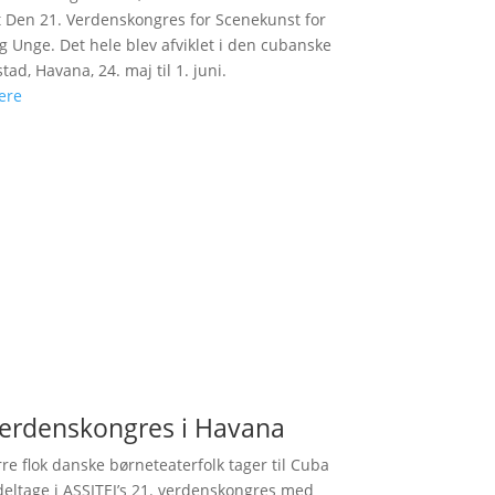
 Den 21. Verdenskongres for Scenekunst for
g Unge. Det hele blev afviklet i den cubanske
tad, Havana, 24. maj til 1. juni.
ere
 verdenskongres i Havana
rre flok danske børneteaterfolk tager til Cuba
 deltage i ASSITEJ’s 21. verdenskongres med