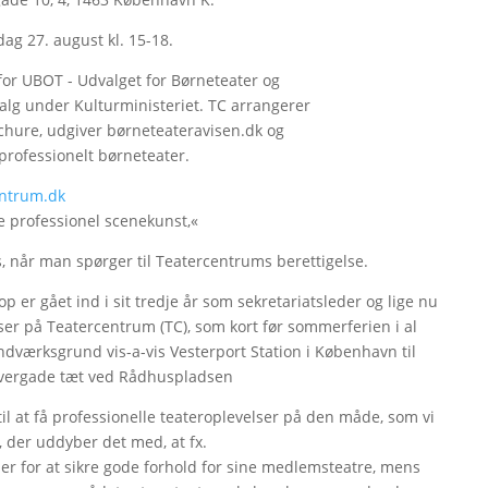
g 27. august kl. 15-18.
for UBOT - Udvalget for Børneteater og
lg under Kulturministeriet. TC arrangerer
chure, udgiver børneteateravisen.dk og
rofessionelt børneteater.
ntrum.dk
e professionel scenekunst,«
, når man spørger til Teatercentrums berettigelse.
op er gået ind i sit tredje år som sekretariatsleder og lige nu
ser på Teatercentrum (TC), som kort før sommerferien i al
ndværksgrund vis-a-vis Vesterport Station i København til
arvergade tæt ved Rådhuspladsen
il at få professionelle teateroplevelser på den måde, som vi
r, der uddyber det med, at fx.
r for at sikre gode forhold for sine medlemsteatre, mens