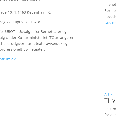
navnet
Børn o
rgade 10, 4, 1463 København K.
hoveds
g 27. august kl. 15-18.
Læs m
for UBOT - Udvalget for Børneteater og
lg under Kulturministeriet. TC arrangerer
chure, udgiver børneteateravisen.dk og
rofessionelt børneteater.
ntrum.dk
Artikel
Til
En stø
for at