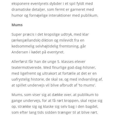
eksponere eventyrets dybder i et spil fyldt med
dramatiske detaljer, som fermt er garneret med
humor og fornøjelige interaktioner med publikum.
Mums
Super præcis i det kropslige udtryk, med klar
(ærkesjællandsk) diktion og milevidt fra en
kedsommelig selvhøjtidelig fremtoning, går
Andersen i kødet på eventyret.
Allerførst får han de unge 5. klasses-elever
teatermotiverede. Med finurlige god-dag-hilsner,
med ligefremt og ultrakort at fortælle at det er en
uafrystelig historie, de skal se, og med indvarsling af,
at spillet undervejs vil blive afbrudt af 'to mums'.
Mums, som viser sig at dække over, at publikum to
gange undervejs, for at få rørt kroppen, skal rejse sig
op, strække sig og klaske sig selv bag i den bagdel,
som efter lang tids sidden trænger til at blive rørt.