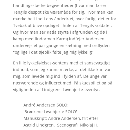
handlingsstærke begivenheder (hvor man fx ser
Tengils despotiske væremåde for sig. Hvor man kan
mærke helt ind i ens åndedræt, hvor farligt det er for
Tvebak at blive opdaget i hulen af Tengils soldater.
Og hvor man ser Katla styrte i afgrunden og dø i
kamp med lindormen Karm) indføjer Andersen
undervejs et par gange en sætning med ordlyden
"og lige i det øjeblik følte jeg mig lykkelig”.
En lille lykkefølelses-sentens med et sansevægtigt
indhold, som jeg kunne mærke, at det ikke kun var
mig, som levede mig ind i fylden af. De unge var
nærværende og influeret med. På skuespillet og på
vigtigheden af Lindgrens Løvehjerte-eventyr.
André Andersen SOLO:
'Brødrene Løvehjerte SOLO'
Manuskript: André Andersen, frit efter
Astrid Lindgren. Scenografi: Nikolaj H.