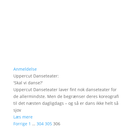
Anmeldelse
Uppercut Danseteater
:
'
Skal vi danse?
'
Uppercut Danseteater laver fint nok danseteater for
de allermindste. Men de begrænser deres koreografi
til det næsten dagligdags – og så er dans ikke helt så
sjov
Læs mere
Forrige
1
…
304
305
306