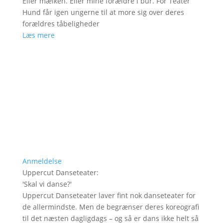
Eller mælken. Eller mine forældre i bur. For Teater
Hund får igen ungerne til at more sig over deres
forældres tåbeligheder
Læs mere
Anmeldelse
Uppercut Danseteater
:
'
Skal vi danse?
'
Uppercut Danseteater laver fint nok danseteater for
de allermindste. Men de begrænser deres koreografi
til det næsten dagligdags – og så er dans ikke helt så