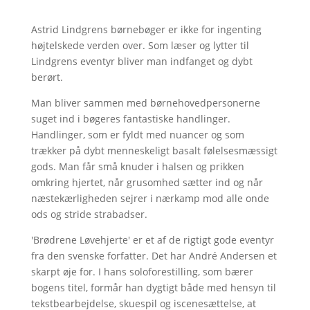
Astrid Lindgrens børnebøger er ikke for ingenting
højtelskede verden over. Som læser og lytter til
Lindgrens eventyr bliver man indfanget og dybt
berørt.
Man bliver sammen med børnehovedpersonerne
suget ind i bøgeres fantastiske handlinger.
Handlinger, som er fyldt med nuancer og som
trækker på dybt menneskeligt basalt følelsesmæssigt
gods. Man får små knuder i halsen og prikken
omkring hjertet, når grusomhed sætter ind og når
næstekærligheden sejrer i nærkamp mod alle onde
ods og stride strabadser.
'Brødrene Løvehjerte' er et af de rigtigt gode eventyr
fra den svenske forfatter. Det har André Andersen et
skarpt øje for. I hans soloforestilling, som bærer
bogens titel, formår han dygtigt både med hensyn til
tekstbearbejdelse, skuespil og iscenesættelse, at