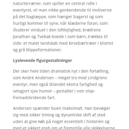
naturterræner, som spiller en central rolle i
eventyret, vil man nikke genkendende til motiverne
på det bagtæppe, som hænger bagerst og som
hurtigt kommer til syne, når klæderne foran, som
illuderer vinduet i den loftlejlighed, brødrene
Jonathan og Tvebak boede i som børn, trækkes til
side: et malet landskab med kirsebærtræer i blomst
og grå klippeformationer.
Lyslevende figurgestaltninger
Der sker hele tiden dramatisk nyt i den fortælling,
som André Andersen – meget tro mod Lindgrens
eventyr, men også iblandet ekstra farlighed og
selvgjort sjov humor – gestalter i non stop-
fremadskridende fart.
Andersen spænder buen maksimalt. Han bevæger
sig med sikker timing og dynamiske skift af sted
uden at give køb på noget essentielt i historien og
med et sikkert greb om at fremstille alle skikkelserne