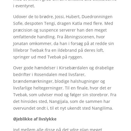
i eventyret.
Udover de to brødre, Jossi, Hubert, Duedronningen
Sofie, despoten Tengi, dragen Katla med flere. Med
præcision og suspence serverer han den meget
omfattende handling. Fra åbningsscenen, hvor
Jonatan omkommer, da han i forsøg på at redde sin
lillebror Tvebak fra en ildebrand på deres loft,
springer ud med Tvebak på ryggen.
Over gode hændelser i Kirsebærdalen og drabelige
bedrifter i Rosendalen med livsfarer,
brændemærkninger, blodige halshugninger og
livsfarlige heltegerninger. Til en finale, hvor det er
Tvebak, som udviser mod og følger sin storebror. Fra
det hinsides sted, Nangijala, som de sammen har
overvundet ondt i, til et nyt ukendt sted Nangilima.
Øjeblikke af livslykke
Ind mellem alle disse på det ydre plan meget