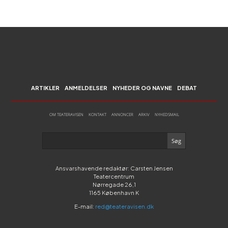
ARTIKLER
ANMELDELSER
NYHEDER OG NAVNE
DEBAT
OM TEATERAVISEN
KONTAKT
ANNONCER
ARKIV
NYHEDSMAIL
Ansvarshavende redaktør: Carsten Jensen
Teatercentrum
Nørregade 26,1
1165 København K
E-mail:
red@teateravisen.dk