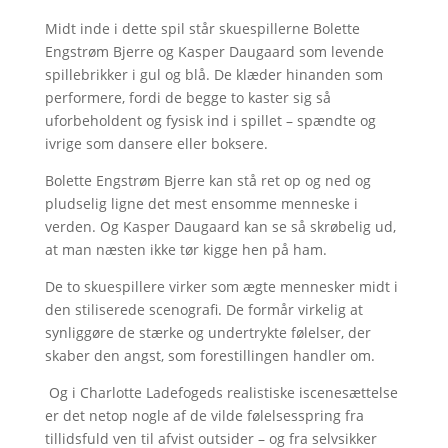
Midt inde i dette spil står skuespillerne Bolette
Engstrøm Bjerre og Kasper Daugaard som levende
spillebrikker i gul og blå. De klæder hinanden som
performere, fordi de begge to kaster sig så
uforbeholdent og fysisk ind i spillet – spændte og
ivrige som dansere eller boksere.
Bolette Engstrøm Bjerre kan stå ret op og ned og
pludselig ligne det mest ensomme menneske i
verden. Og Kasper Daugaard kan se så skrøbelig ud,
at man næsten ikke tør kigge hen på ham.
De to skuespillere virker som ægte mennesker midt i
den stiliserede scenografi. De formår virkelig at
synliggøre de stærke og undertrykte følelser, der
skaber den angst, som forestillingen handler om.
Og i Charlotte Ladefogeds realistiske iscenesættelse
er det netop nogle af de vilde følelsesspring fra
tillidsfuld ven til afvist outsider – og fra selvsikker