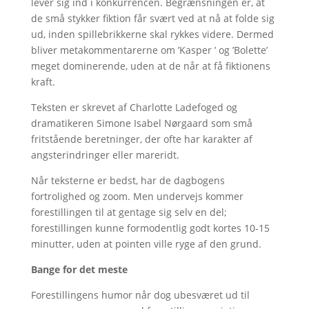
lever sig ind i konkurrencen. Begrænsningen er, at
de små stykker fiktion får svært ved at nå at folde sig
ud, inden spillebrikkerne skal rykkes videre. Dermed
bliver metakommentarerne om ’Kasper ’ og ’Bolette’
meget dominerende, uden at de når at få fiktionens
kraft.
Teksten er skrevet af Charlotte Ladefoged og
dramatikeren Simone Isabel Nørgaard som små
fritstående beretninger, der ofte har karakter af
angsterindringer eller mareridt.
Når teksterne er bedst, har de dagbogens
fortrolighed og zoom. Men undervejs kommer
forestillingen til at gentage sig selv en del;
forestillingen kunne formodentlig godt kortes 10-15
minutter, uden at pointen ville ryge af den grund.
Bange for det meste
Forestillingens humor når dog ubesværet ud til