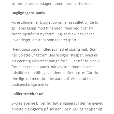
vinder til rædselsslagen taber – som er i fokus.
Dagligdagens panik
Forestillingen er bygget op omkring spillet og de to
spilleres kamp mod hinanden. Men ved hver ny
runde opstår en ny fortælling, som skuespillerne
levendegør, omtrent som i teatersport.
Hvert quizrunde indledes med et spørgsmål. Som
når Bolette Engstrøm Bjerre siger: ’Kasper, hvad er
du egentlig allermest bange for?’. Eller når hun selv
fortæller om sin panik, når voksne ubetænksomt
udstikker den tilbagevendende aftenordre: ’Går du
ikke lige ud med skraldespanden?’ Alene ud i det
dødsensfarlige mørke!
Spillet trækker ud
Skoleeleverne bliver hurtigt engageret i denne meget
direkte dialogform på scenen. De hujer og hepper og