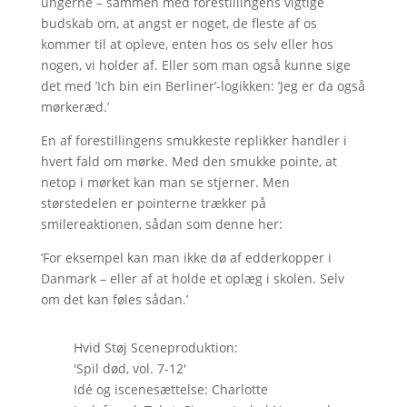
ungerne – sammen med forestillingens vigtige
budskab om, at angst er noget, de fleste af os
kommer til at opleve, enten hos os selv eller hos
nogen, vi holder af. Eller som man også kunne sige
det med ’Ich bin ein Berliner’-logikken: ’Jeg er da også
mørkeræd.’
En af forestillingens smukkeste replikker handler i
hvert fald om mørke. Med den smukke pointe, at
netop i mørket kan man se stjerner. Men
størstedelen er pointerne trækker på
smilereaktionen, sådan som denne her:
’For eksempel kan man ikke dø af edderkopper i
Danmark – eller af at holde et oplæg i skolen. Selv
om det kan føles sådan.’
Hvid Støj Sceneproduktion:
'Spil død, vol. 7-12'
Idé og iscenesættelse: Charlotte