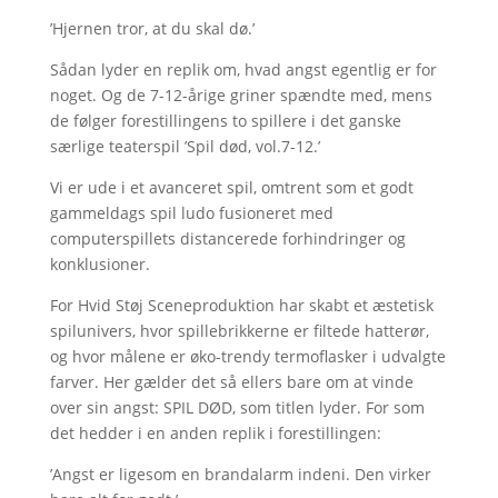
’Hjernen tror, at du skal dø.’
Sådan lyder en replik om, hvad angst egentlig er for
noget. Og de 7-12-årige griner spændte med, mens
de følger forestillingens to spillere i det ganske
særlige teaterspil ’Spil død, vol.7-12.’
Vi er ude i et avanceret spil, omtrent som et godt
gammeldags spil ludo fusioneret med
computerspillets distancerede forhindringer og
konklusioner.
For Hvid Støj Sceneproduktion har skabt et æstetisk
spilunivers, hvor spillebrikkerne er filtede hatterør,
og hvor målene er øko-trendy termoflasker i udvalgte
farver. Her gælder det så ellers bare om at vinde
over sin angst: SPIL DØD, som titlen lyder. For som
det hedder i en anden replik i forestillingen:
’Angst er ligesom en brandalarm indeni. Den virker