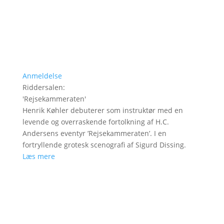
Anmeldelse
Riddersalen
:
'
Rejsekammeraten
'
Henrik Køhler debuterer som instruktør med en
levende og overraskende fortolkning af H.C.
Andersens eventyr ’Rejsekammeraten’. I en
fortryllende grotesk scenografi af Sigurd Dissing.
Læs mere