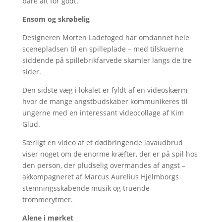
bare alt for godt.’
Ensom og skrøbelig
Designeren Morten Ladefoged har omdannet hele
scenepladsen til en spilleplade – med tilskuerne
siddende på spillebrikfarvede skamler langs de tre
sider.
Den sidste væg i lokalet er fyldt af en videoskærm,
hvor de mange angstbudskaber kommunikeres til
ungerne med en interessant videocollage af Kim
Glud.
Særligt en video af et dødbringende lavaudbrud
viser noget om de enorme kræfter, der er på spil hos
den person, der pludselig overmandes af angst –
akkompagneret af Marcus Aurelius Hjelmborgs
stemningsskabende musik og truende
trommerytmer.
Alene i mørket