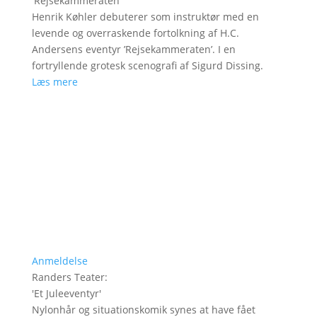
'
Rejsekammeraten
'
Henrik Køhler debuterer som instruktør med en
levende og overraskende fortolkning af H.C.
Andersens eventyr ’Rejsekammeraten’. I en
fortryllende grotesk scenografi af Sigurd Dissing.
Læs mere
Anmeldelse
Randers Teater
:
'
Et Juleeventyr
'
Nylonhår og situationskomik synes at have fået