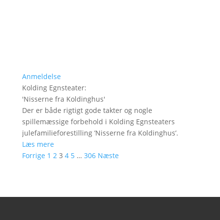
Anmeldelse
Kolding Egnsteater
:
'
Nisserne fra Koldinghus
'
Der er både rigtigt gode takter og nogle
spillemæssige forbehold i Kolding Egnsteaters
julefamilieforestilling ’Nisserne fra Koldinghus’.
Læs mere
Forrige
1
2
3
4
5
…
306
Næste