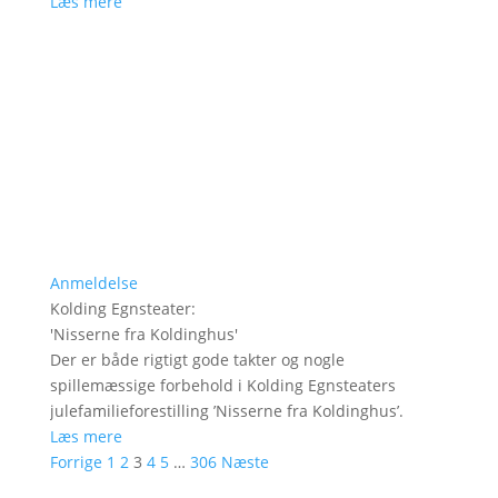
Læs mere
Anmeldelse
Kolding Egnsteater
:
'
Nisserne fra Koldinghus
'
Der er både rigtigt gode takter og nogle
spillemæssige forbehold i Kolding Egnsteaters
julefamilieforestilling ’Nisserne fra Koldinghus’.
Læs mere
Forrige
1
2
3
4
5
…
306
Næste