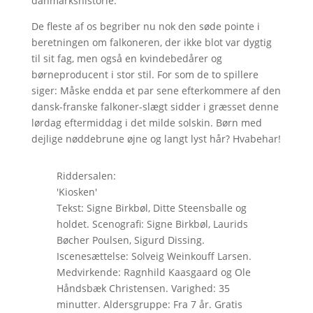
danmarkshistorie.
De fleste af os begriber nu nok den søde pointe i
beretningen om falkoneren, der ikke blot var dygtig
til sit fag, men også en kvindebedårer og
børneproducent i stor stil. For som de to spillere
siger: Måske endda et par sene efterkommere af den
dansk-franske falkoner-slægt sidder i græsset denne
lørdag eftermiddag i det milde solskin. Børn med
dejlige nøddebrune øjne og langt lyst hår? Hvabehar!
Riddersalen:
'Kiosken'
Tekst: Signe Birkbøl, Ditte Steensballe og
holdet. Scenografi: Signe Birkbøl, Laurids
Bøcher Poulsen, Sigurd Dissing.
Iscenesættelse: Solveig Weinkouff Larsen.
Medvirkende: Ragnhild Kaasgaard og Ole
Håndsbæk Christensen. Varighed: 35
minutter. Aldersgruppe: Fra 7 år. Gratis