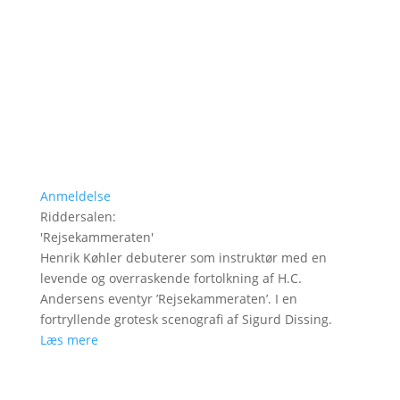
Anmeldelse
Riddersalen
:
'
Rejsekammeraten
'
Henrik Køhler debuterer som instruktør med en
levende og overraskende fortolkning af H.C.
Andersens eventyr ’Rejsekammeraten’. I en
fortryllende grotesk scenografi af Sigurd Dissing.
Læs mere