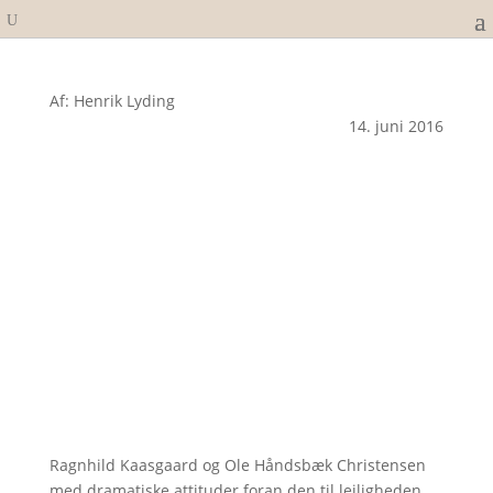
Af: Henrik Lyding
14. juni 2016
Ragnhild Kaasgaard og Ole Håndsbæk Christensen
med dramatiske attituder foran den til lejligheden