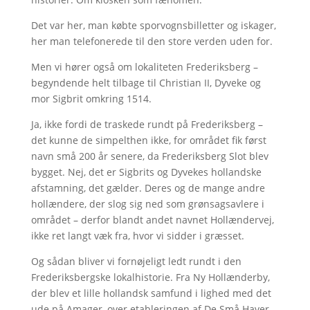
Det var her, man købte sporvognsbilletter og iskager,
her man telefonerede til den store verden uden for.
Men vi hører også om lokaliteten Frederiksberg –
begyndende helt tilbage til Christian II, Dyveke og
mor Sigbrit omkring 1514.
Ja, ikke fordi de traskede rundt på Frederiksberg –
det kunne de simpelthen ikke, for området fik først
navn små 200 år senere, da Frederiksberg Slot blev
bygget. Nej, det er Sigbrits og Dyvekes hollandske
afstamning, det gælder. Deres og de mange andre
hollændere, der slog sig ned som grønsagsavlere i
området – derfor blandt andet navnet Hollændervej,
ikke ret langt væk fra, hvor vi sidder i græsset.
Og sådan bliver vi fornøjeligt ledt rundt i den
Frederiksbergske lokalhistorie. Fra Ny Hollænderby,
der blev et lille hollandsk samfund i lighed med det
ude på Amager, over etableringen af De Små Haver