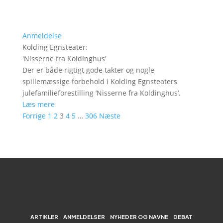
Anmeldelse
Kolding Egnsteater
:
'
Nisserne fra Koldinghus
'
Der er både rigtigt gode takter og nogle
spillemæssige forbehold i Kolding Egnsteaters
julefamilieforestilling ’Nisserne fra Koldinghus’.
Læs mere
Forrige
1
2
3
4
5
…
306
Næste
ARTIKLER
ANMELDELSER
NYHEDER OG NAVNE
DEBAT