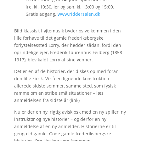
fre. kl. 10:30, lør og søn. kl. 13:00 og 15:00.
Gratis adgang.
www.riddersalen.dk
Blid klassisk fløjtemusik byder os velkommen i den
lille forhave til det gamle frederiksbergske
forlystelsessted Lorry, der hedder sådan, fordi den
oprindelige ejer, Frederik Laurentius Feilberg (1858-
1917), blev kaldt Lorry af sine venner.
Det er en af de historier, der diskes op med foran
den lille kiosk. Vi så en lignende konstruktion
allerede sidste sommer, samme sted, som fysisk
ramme om en stribe små situationer – læs
anmeldelsen fra sidste år (link)
Nu er der en ny, rigtig aviskiosk med en ny spiller, ny
instruktør og nye historier – og derfor en ny
anmeldelse af en ny anmelder. Historierne er til
gengæld gamle. Gode gamle frederiksbergske
historier. Om kiosken som fænomen.