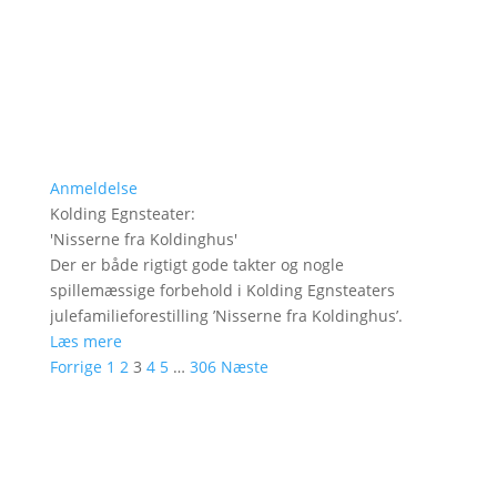
Anmeldelse
Kolding Egnsteater
:
'
Nisserne fra Koldinghus
'
Der er både rigtigt gode takter og nogle
spillemæssige forbehold i Kolding Egnsteaters
julefamilieforestilling ’Nisserne fra Koldinghus’.
Læs mere
Forrige
1
2
3
4
5
…
306
Næste