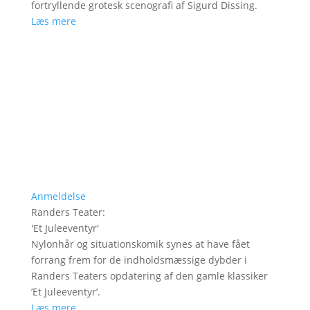
fortryllende grotesk scenografi af Sigurd Dissing.
Læs mere
Anmeldelse
Randers Teater
:
'
Et Juleeventyr
'
Nylonhår og situationskomik synes at have fået
forrang frem for de indholdsmæssige dybder i
Randers Teaters opdatering af den gamle klassiker
’Et Juleeventyr’.
Læs mere