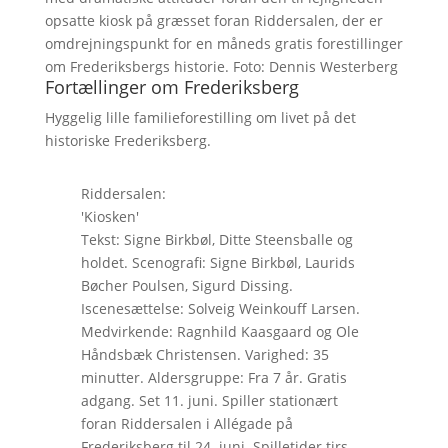
opsatte kiosk på græsset foran Riddersalen, der er
omdrejningspunkt for en måneds gratis forestillinger
om Frederiksbergs historie. Foto: Dennis Westerberg
Fortællinger om Frederiksberg
Hyggelig lille familieforestilling om livet på det
historiske Frederiksberg.
Riddersalen:
'Kiosken'
Tekst: Signe Birkbøl, Ditte Steensballe og
holdet. Scenografi: Signe Birkbøl, Laurids
Bøcher Poulsen, Sigurd Dissing.
Iscenesættelse: Solveig Weinkouff Larsen.
Medvirkende: Ragnhild Kaasgaard og Ole
Håndsbæk Christensen. Varighed: 35
minutter. Aldersgruppe: Fra 7 år. Gratis
adgang. Set 11. juni. Spiller stationært
foran Riddersalen i Allégade på
Frederiksberg til 24. juni. Spilletider tirs.-