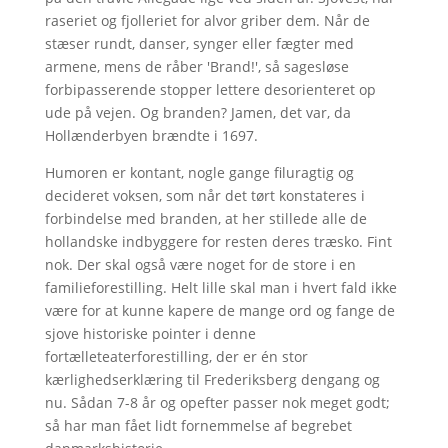
raseriet og fjolleriet for alvor griber dem. Når de
stæser rundt, danser, synger eller fægter med
armene, mens de råber 'Brand!', så sagesløse
forbipasserende stopper lettere desorienteret op
ude på vejen. Og branden? Jamen, det var, da
Hollænderbyen brændte i 1697.
Humoren er kontant, nogle gange filuragtig og
decideret voksen, som når det tørt konstateres i
forbindelse med branden, at her stillede alle de
hollandske indbyggere for resten deres træsko. Fint
nok. Der skal også være noget for de store i en
familieforestilling. Helt lille skal man i hvert fald ikke
være for at kunne kapere de mange ord og fange de
sjove historiske pointer i denne
fortælleteaterforestilling, der er én stor
kærlighedserklæring til Frederiksberg dengang og
nu. Sådan 7-8 år og opefter passer nok meget godt;
så har man fået lidt fornemmelse af begrebet