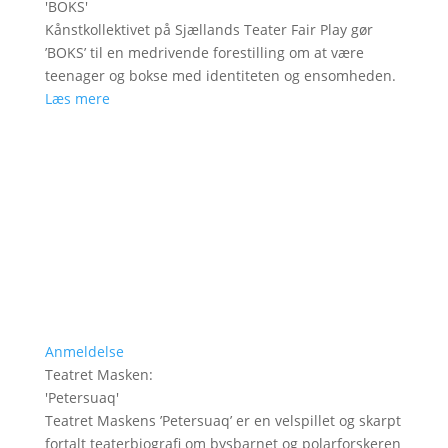
'
BOKS
'
Kånstkollektivet på Sjællands Teater Fair Play gør
’BOKS’ til en medrivende forestilling om at være
teenager og bokse med identiteten og ensomheden.
Læs mere
Anmeldelse
Teatret Masken
:
'
Petersuaq
'
Teatret Maskens ’Petersuaq’ er en velspillet og skarpt
fortalt teaterbiografi om bysbarnet og polarforskeren