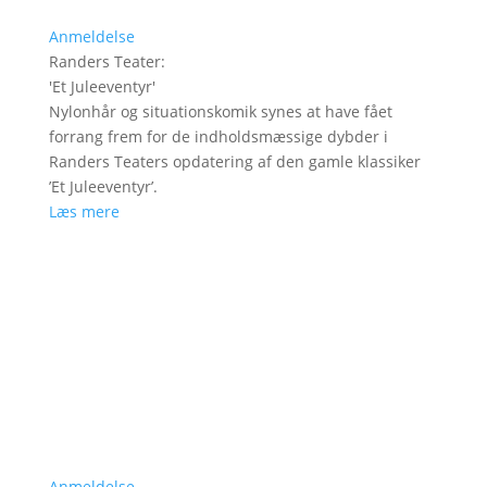
Anmeldelse
Randers Teater
:
'
Et Juleeventyr
'
Nylonhår og situationskomik synes at have fået
forrang frem for de indholdsmæssige dybder i
Randers Teaters opdatering af den gamle klassiker
’Et Juleeventyr’.
Læs mere
Anmeldelse