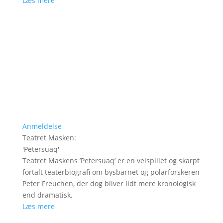
Læs mere
Anmeldelse
Teatret Masken
:
'
Petersuaq
'
Teatret Maskens ’Petersuaq’ er en velspillet og skarpt
fortalt teaterbiografi om bysbarnet og polarforskeren
Peter Freuchen, der dog bliver lidt mere kronologisk
end dramatisk.
Læs mere