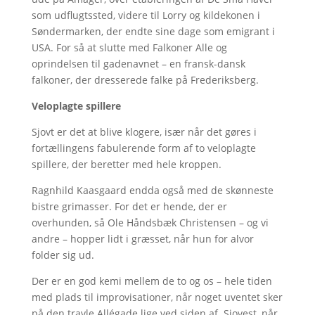
som udflugtssted, videre til Lorry og kildekonen i
Søndermarken, der endte sine dage som emigrant i
USA. For så at slutte med Falkoner Alle og
oprindelsen til gadenavnet – en fransk-dansk
falkoner, der dresserede falke på Frederiksberg.
Veloplagte spillere
Sjovt er det at blive klogere, især når det gøres i
fortællingens fabulerende form af to veloplagte
spillere, der beretter med hele kroppen.
Ragnhild Kaasgaard endda også med de skønneste
bistre grimasser. For det er hende, der er
overhunden, så Ole Håndsbæk Christensen – og vi
andre – hopper lidt i græsset, når hun for alvor
folder sig ud.
Der er en god kemi mellem de to og os – hele tiden
med plads til improvisationer, når noget uventet sker
på den travle Allégade lige ved siden af. Sjovest, når