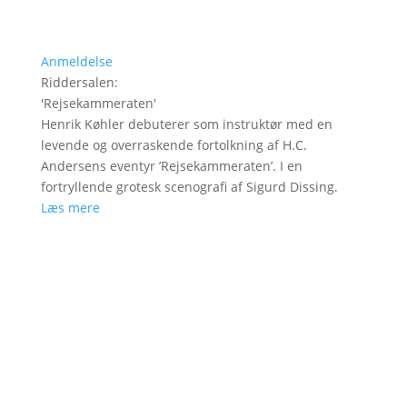
Anmeldelse
Riddersalen
:
'
Rejsekammeraten
'
Henrik Køhler debuterer som instruktør med en
levende og overraskende fortolkning af H.C.
Andersens eventyr ’Rejsekammeraten’. I en
fortryllende grotesk scenografi af Sigurd Dissing.
Læs mere