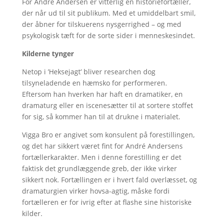
For André Andersen er vitterlig en historiefortæller,
der når ud til sit publikum. Med et umiddelbart smil,
der åbner for tilskuerens nysgerrighed – og med
psykologisk tæft for de sorte sider i menneskesindet.
Kilderne tynger
Netop i ’Heksejagt’ bliver researchen dog
tilsyneladende en hæmsko for performeren.
Eftersom han hverken har haft en dramatiker, en
dramaturg eller en iscenesætter til at sortere stoffet
for sig, så kommer han til at drukne i materialet.
Vigga Bro er angivet som konsulent på forestillingen,
og det har sikkert været fint for André Andersens
fortællerkarakter. Men i denne forestilling er det
faktisk det grundlæggende greb, der ikke virker
sikkert nok. Fortællingen er i hvert fald overlæsset, og
dramaturgien virker hovsa-agtig, måske fordi
fortælleren er for ivrig efter at flashe sine historiske
kilder.