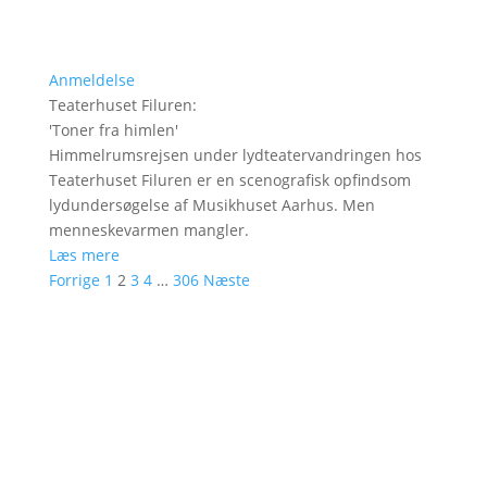
Anmeldelse
Teaterhuset Filuren
:
'
Toner fra himlen
'
Himmelrumsrejsen under lydteatervandringen hos
Teaterhuset Filuren er en scenografisk opfindsom
lydundersøgelse af Musikhuset Aarhus. Men
menneskevarmen mangler.
Læs mere
Forrige
1
2
3
4
…
306
Næste