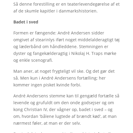
Så denne forestilling er en teaterlevendegørelse af et
af de skumle kapitler i danmarkshistorien.
Badet i sved
Formen er fængende: André Andersen sidder
omgivet af stearinlys iført noget middelalderagtigt tøj
og læderbånd om håndleddene. Stemningen er
dyster og fangekælderagtig i Nikolaj H. Traps mørke
og enkle scenografi.
Man aner, at noget frygteligt vil ske. Og det gør det
så. Men kun i André Andersens fortælling; her
kommer ingen pisket kvinde forbi.
André Andersens stemme kan til gengæld fortælle så
levende og grufuldt om den onde godsejser og om
kong Christian IV, der vågner op, badet i sved – og
om, hvordan 'bålene lugtede af brændt kød', at man
nærmest føler, at man er der selv.