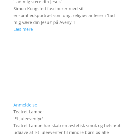
'
Lad mig være din Jesus
'
Simon Kongsted fascinerer med sit
ensomhedsportræt som ung, religiøs anfører i ’Lad
mig være din Jesus’ på Aveny-T.
Læs mere
Anmeldelse
Teatret Lampe
:
'
Et Juleeventyr
'
Teatret Lampe har skab en æstetisk smuk og helstøbt
udgave af 'Et juleeventyr til mindre børn og alle