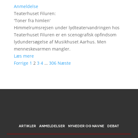
Anmeldelse
Teaterhuset Filuren
:
'
Toner fra himlen
'
Himmelrumsrejsen under lydteatervandringen hos
Teaterhuset Filuren er en scenografisk opfindsom
lydundersøgelse af Musikhuset Aarhus. Men
menneskevarmen mangler.
Læs mere
Forrige
1
2
3
4
…
306
Næste
ARTIKLER
ANMELDELSER
NYHEDER OG NAVNE
DEBAT