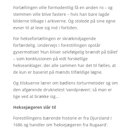
Fortællingen ville formodentlig få en anden ro – og
stemmen ville blive fastere – hvis han bare lagde
kilderne tilbage i arkiverne. Og stolede på sine egne
evner til at leve sig ind i fortiden.
For heksefortællingen er skrækindjagende
forfærdelig. Undervejs i forestillingen opstår
gysermottoet ’Hun bliver selvfølgelig brændt på bålet’
– som konklusionen på vidt forskellige
hekseanklager, der alle sammen har det til fælles, at
de kun er baseret på mænds tilfældige løgne.
Og tilskuerne lærer om bødlens torturmetoder og om
den afgørende druknetest ’vandprøven’, så man er
lige ved at brække sig…
Heksejægeren slår til
Forestillingens bærende historie er fra Djursland i
1686 og handler om ’heksejægeren fra Rugaard’.