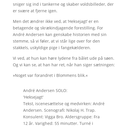
sniger sig ind i tankerne og skaber voldsbilleder, der
er svære at fjerne igen.
Men det ændrer ikke ved, at ’Heksejagt’ er en
betagende og skrækindjagende forestilling. For
André Andersen kan genskabe historien med sin
stemme, så vi føler, at vi står lige over for den
stakkels, uskyldige pige i fangekælderen.
Vi ved, at hun kan høre lydene fra bålet ude på søen.
Og vi kan se, at han har ret, når han siger sætningen:
»Noget var forandret i Blommens blik.«
André Andersen SOLO:
'Heksejagt'
Tekst, iscenesættelse og medvirken: André
Andersen. Scenografi: Nikolaj H. Trap.
Konsulent: Vigga Bro. Aldersgruppe: Fra
12 år. Varighed: 55 minutter. Turné i