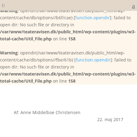
Warning
: opendir(/var/www/teateravisen.dk/public_html/wp-
content/cache/db/options//b6f/cae) [
function.opendir
]: failed to
open dir: No such file or directory in
/var/www/teateravisen.dk/public_html/wp-content/plugins/w3-
total-cache/Util_File.php
on line
158
Warning
: opendir(/var/www/teateravisen.dk/public_html/wp-
content/cache/db/options//fbe/61b) [
function.opendir
]: failed to
open dir: No such file or directory in
/var/www/teateravisen.dk/public_html/wp-content/plugins/w3-
total-cache/Util_File.php
on line
158
Af: Anne Middelboe Christensen
22. maj 2017