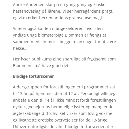
André Andersen slår på en gong-gong og klasker
hestehoveslag på lårene. Vi ser herregårdens pragt,
og vi mærker herremandens grænseløse magt.
Vi føler også kulden i fangekælderen, hvor den
yndige unge blomsterpige Blommen er fængslet
sammen med sin mor – begge to anklaget for at være
hekse…
Her lyser publikums øjne snart lige så frygtsomt, som
Blommens må have gjort det.
Blodige torturscener
Aldersgruppen for forestillingen er i programmet sat
til 13 år, på hjemmesiden til 12 år. Personligt ville jeg
anbefale den til 14 år. Ikke mindst fordi forestillingen
dyrker godsejerens hemmelige lyster og manglende
ægteskabelige ditto, hvilket virker som lovlig voksne
og livstrætte erotiske overvejelser for de 13-årige.
Udover naturligvis de vildt blodige torturscener, der