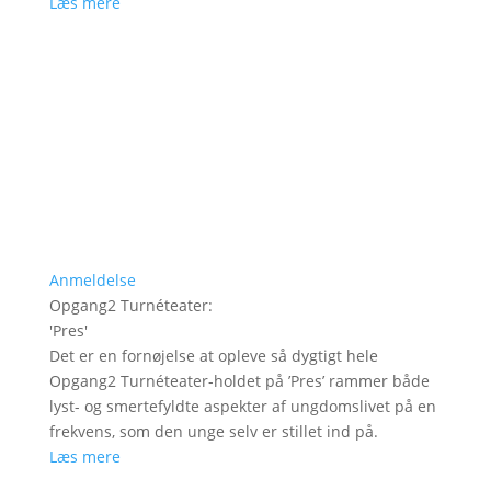
Læs mere
Anmeldelse
Opgang2 Turnéteater
:
'
Pres
'
Det er en fornøjelse at opleve så dygtigt hele
Opgang2 Turnéteater-holdet på ’Pres’ rammer både
lyst- og smertefyldte aspekter af ungdomslivet på en
frekvens, som den unge selv er stillet ind på.
Læs mere