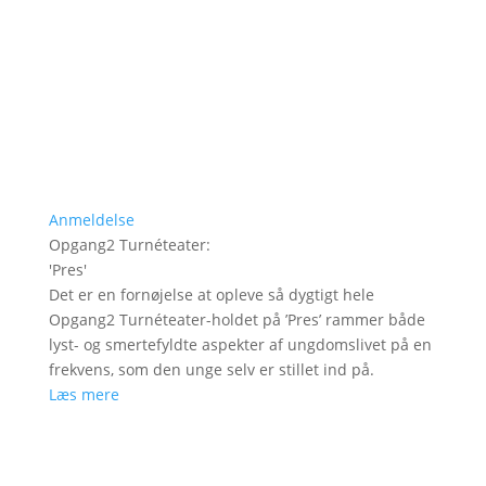
Anmeldelse
Opgang2 Turnéteater
:
'
Pres
'
Det er en fornøjelse at opleve så dygtigt hele
Opgang2 Turnéteater-holdet på ’Pres’ rammer både
lyst- og smertefyldte aspekter af ungdomslivet på en
frekvens, som den unge selv er stillet ind på.
Læs mere