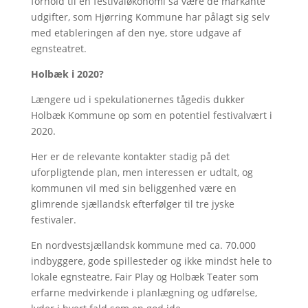
forhold til en festivaløkonomi så være de markante
udgifter, som Hjørring Kommune har pålagt sig selv
med etableringen af den nye, store udgave af
egnsteatret.
Holbæk i 2020?
Længere ud i spekulationernes tågedis dukker
Holbæk Kommune op som en potentiel festivalvært i
2020.
Her er de relevante kontakter stadig på det
uforpligtende plan, men interessen er udtalt, og
kommunen vil med sin beliggenhed være en
glimrende sjællandsk efterfølger til tre jyske
festivaler.
En nordvestsjællandsk kommune med ca. 70.000
indbyggere, gode spillesteder og ikke mindst hele to
lokale egnsteatre, Fair Play og Holbæk Teater som
erfarne medvirkende i planlægning og udførelse,