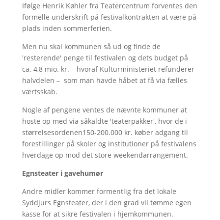
Ifølge Henrik Køhler fra Teatercentrum forventes den
formelle underskrift på festivalkontrakten at være på
plads inden sommerferien.
Men nu skal kommunen så ud og finde de
'resterende' penge til festivalen og dets budget på
ca. 4,8 mio. kr. – hvoraf Kulturministeriet refunderer
halvdelen – som man havde håbet at få via fælles
værtsskab.
Nogle af pengene ventes de nævnte kommuner at
hoste op med via såkaldte 'teaterpakker', hvor de i
størrelsesordenen150-200.000 kr. køber adgang til
forestillinger på skoler og institutioner på festivalens
hverdage op mod det store weekendarrangement.
Egnsteater i gavehumør
Andre midler kommer formentlig fra det lokale
Syddjurs Egnsteater, der i den grad vil tømme egen
kasse for at sikre festivalen i hjemkommunen.