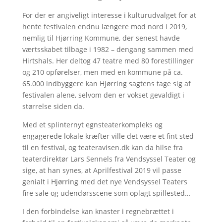
For der er angiveligt interesse i kulturudvalget for at
hente festivalen endnu længere mod nord i 2019,
nemlig til Hjørring Kommune, der senest havde
værtsskabet tilbage i 1982 – dengang sammen med
Hirtshals. Her deltog 47 teatre med 80 forestillinger
og 210 opførelser, men med en kommune på ca.
65.000 indbyggere kan Hjørring sagtens tage sig af
festivalen alene, selvom den er vokset gevaldigt i
størrelse siden da.
Med et splinternyt egnsteaterkompleks og
engagerede lokale kræfter ville det være et fint sted
til en festival, og teateravisen.dk kan da hilse fra
teaterdirektør Lars Sennels fra Vendsyssel Teater og
sige, at han synes, at Aprilfestival 2019 vil passe
genialt i Hjørring med det nye Vendsyssel Teaters
fire sale og udendørsscene som oplagt spillested…
I den forbindelse kan knaster i regnebrættet i