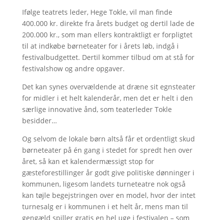
Ifølge teatrets leder, Hege Tokle, vil man finde
400.000 kr. direkte fra årets budget og dertil lade de
200.000 kr., som man ellers kontraktligt er forpligtet
til at indkøbe børneteater for i årets løb, indgå i
festivalbudgettet. Dertil kommer tilbud om at stå for
festivalshow og andre opgaver.
Det kan synes overvældende at dræne sit egnsteater
for midler i et helt kalenderår, men det er helt i den
særlige innovative ånd, som teaterleder Tokle
besidder…
Og selvom de lokale børn altså får et ordentligt skud
børneteater på én gang i stedet for spredt hen over
året, så kan et kalendermæssigt stop for
gæsteforestillinger år godt give politiske dønninger i
kommunen, ligesom landets turneteatre nok også
kan tøjle begejstringen over en model, hvor der intet
turnesalg er i kommunen i et helt år, mens man til
gengæld spiller gratis en hel uge i festivalen – som