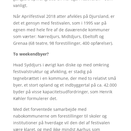
vanligt.
Når Aprilfestival 2018 atter afvikles på Djursland, er
det et gensyn med festivalen, som i 1995 var på
egnen med hele fire af de daværende kommuner
som værter: Nørredjurs, Midtdjurs, Ebeltoft og
Grenaa (68 teatre, 98 forestillinger, 400 opførelser).
To weekendbyer?
Hvad Syddjurs i øvrigt kan diske op med omkring
festivalstruktur og afvikling, er stadig på
tegnebrættet i en kommune, der med to relativt små
byer, et stort opland og et indbyggertal på ca. 42.000
byder på visse kapacitetsudfordringer, som Henrik
Køhler formulerer det.
Med det forventede samarbejde med
nabokommunerne om forestillinger til skoler og
institutioner på hverdage vil den del af festivalen
være klaret, og med ikke mindst Aarhus som