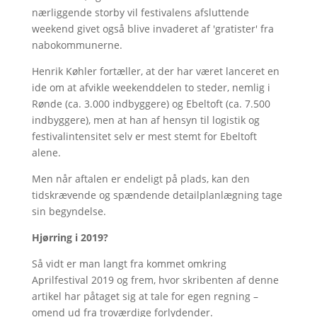
nærliggende storby vil festivalens afsluttende
weekend givet også blive invaderet af 'gratister' fra
nabokommunerne.
Henrik Køhler fortæller, at der har været lanceret en
ide om at afvikle weekenddelen to steder, nemlig i
Rønde (ca. 3.000 indbyggere) og Ebeltoft (ca. 7.500
indbyggere), men at han af hensyn til logistik og
festivalintensitet selv er mest stemt for Ebeltoft
alene.
Men når aftalen er endeligt på plads, kan den
tidskrævende og spændende detailplanlægning tage
sin begyndelse.
Hjørring i 2019?
Så vidt er man langt fra kommet omkring
Aprilfestival 2019 og frem, hvor skribenten af denne
artikel har påtaget sig at tale for egen regning –
omend ud fra troværdige forlydender.