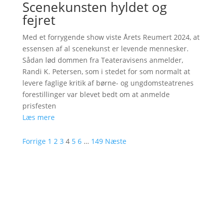
Scenekunsten hyldet og
fejret
Med et forrygende show viste Årets Reumert 2024, at
essensen af al scenekunst er levende mennesker.
Sådan lød dommen fra Teateravisens anmelder,
Randi K. Petersen, som i stedet for som normalt at
levere faglige kritik af børne- og ungdomsteatrenes
forestillinger var blevet bedt om at anmelde
prisfesten
Læs mere
Forrige
1
2
3
4
5
6
…
149
Næste