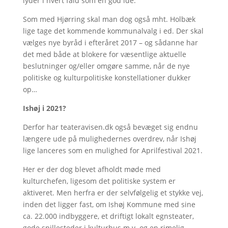
lyder i hvert fald som en god ide.
Som med Hjørring skal man dog også mht. Holbæk
lige tage det kommende kommunalvalg i ed. Der skal
vælges nye byråd i efteråret 2017 – og sådanne har
det med både at blokere for væsentlige aktuelle
beslutninger og/eller omgøre samme, når de nye
politiske og kulturpolitiske konstellationer dukker
op…
Ishøj i 2021?
Derfor har teateravisen.dk også bevæget sig endnu
længere ude på mulighedernes overdrev, når Ishøj
lige lanceres som en mulighed for Aprilfestival 2021.
Her er der dog blevet afholdt møde med
kulturchefen, ligesom det politiske system er
aktiveret. Men herfra er der selvfølgelig et stykke vej,
inden det ligger fast, om Ishøj Kommune med sine
ca. 22.000 indbyggere, et driftigt lokalt egnsteater,
gode spillesteder i kulturhus m.v. og en rimelig