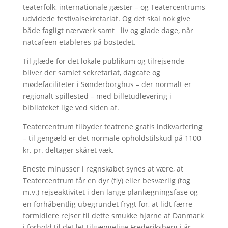
teaterfolk, internationale gæster – og Teatercentrums
udvidede festivalsekretariat. Og det skal nok give
både fagligt nærværk samt liv og glade dage, når
natcafeen etableres på bostedet.
Til glæde for det lokale publikum og tilrejsende
bliver der samlet sekretariat, dagcafe og
mødefaciliteter i Sønderborghus – der normalt er
regionalt spillested – med billetudlevering i
biblioteket lige ved siden af.
Teatercentrum tilbyder teatrene gratis indkvartering
– til gengæld er det normale opholdstilskud på 1100
kr. pr. deltager skåret væk.
Eneste minusser i regnskabet synes at være, at
Teatercentrum får en dyr (fly) eller besværlig (tog
m.v.) rejseaktivitet i den lange planlægningsfase og
en forhåbentlig ubegrundet frygt for, at lidt færre
formidlere rejser til dette smukke hjørne af Danmark
i forhold til det let tilgængelige Frederiksberg i år