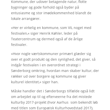
Kommune, der udover betagende natur, flotte
bygninger og gode forhold også byder på
entusiasme og stor imødekommenhed blandt de
lokale arrangører.
»Her er virkelig en kommune, som VIL noget med
festivalen,« siger Henrik Køhler, leder på
Teatercentrum og dermed også af de årlige
festivaler.
»Hvor nogle værtskommuner primært glæder sig
over et godt produkt og den synlighed, det giver, så
indgår festivalen i en overordnet strategi i
Sønderborg omkring, hvordan man skaber kultur, der
rækker ud over borgere og kommune og giver
kulturel identitet,« siger han.
Måske handler det i Sønderborgs tilfælde også lidt
om arbejdet op til og efterveerne fra det mistede
kulturby 2017-projekt (hvor Aarhus som bekendt løb
med titlen som Europæisk Kulturhovedstad 2017),