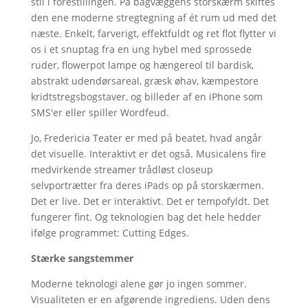
stil i forestillingen. På bagvæggens storskærm skiftes
den ene moderne stregtegning af ét rum ud med det
næste. Enkelt, farverigt, effektfuldt og ret flot flytter vi
os i et snuptag fra en ung hybel med sprossede
ruder, flowerpot lampe og hængereol til bardisk,
abstrakt udendørsareal, græsk øhav, kæmpestore
kridtstregsbogstaver, og billeder af en iPhone som
SMS'er eller spiller Wordfeud.
Jo, Fredericia Teater er med på beatet, hvad angår
det visuelle. Interaktivt er det også. Musicalens fire
medvirkende streamer trådløst closeup
selvportrætter fra deres iPads op på storskærmen.
Det er live. Det er interaktivt. Det er tempofyldt. Det
fungerer fint. Og teknologien bag det hele hedder
ifølge programmet: Cutting Edges.
Stærke sangstemmer
Moderne teknologi alene gør jo ingen sommer.
Visualiteten er en afgørende ingrediens. Uden dens