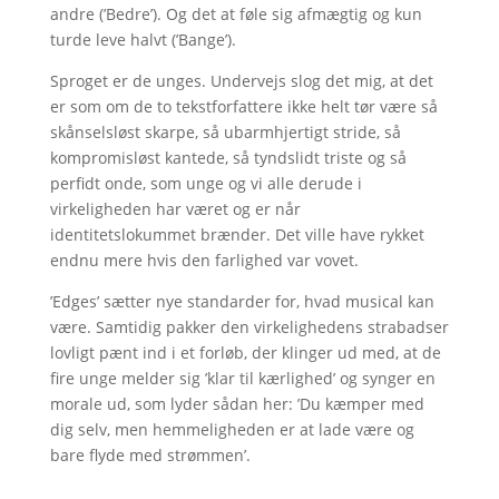
andre (’Bedre’). Og det at føle sig afmægtig og kun
turde leve halvt (’Bange’).
Sproget er de unges. Undervejs slog det mig, at det
er som om de to tekstforfattere ikke helt tør være så
skånselsløst skarpe, så ubarmhjertigt stride, så
kompromisløst kantede, så tyndslidt triste og så
perfidt onde, som unge og vi alle derude i
virkeligheden har været og er når
identitetslokummet brænder. Det ville have rykket
endnu mere hvis den farlighed var vovet.
’Edges’ sætter nye standarder for, hvad musical kan
være. Samtidig pakker den virkelighedens strabadser
lovligt pænt ind i et forløb, der klinger ud med, at de
fire unge melder sig ’klar til kærlighed’ og synger en
morale ud, som lyder sådan her: ’Du kæmper med
dig selv, men hemmeligheden er at lade være og
bare flyde med strømmen’.