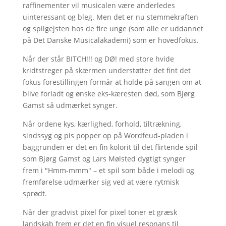
raffinementer vil musicalen være anderledes
uinteressant og bleg. Men det er nu stemmekraften
og spilgejsten hos de fire unge (som alle er uddannet
på Det Danske Musicalakademi) som er hovedfokus.
Når der står BITCH!!! og DØ! med store hvide
kridtstreger på skærmen understøtter det fint det
fokus forestillingen formår at holde på sangen om at
blive forladt og ønske eks-kæresten død, som Bjørg
Gamst så udmærket synger.
Når ordene kys, kærlighed, forhold, tiltrækning,
sindssyg og pis popper op på Wordfeud-pladen i
baggrunden er det en fin kolorit til det flirtende spil
som Bjørg Gamst og Lars Mølsted dygtigt synger
frem i "Hmm-mmm" – et spil som både i melodi og
fremførelse udmærker sig ved at være rytmisk
sprødt.
Når der gradvist pixel for pixel toner et græsk
landskab frem er det en fin visuel resonans til