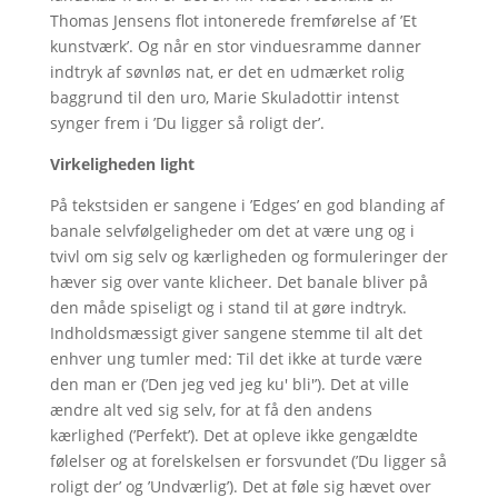
Thomas Jensens flot intonerede fremførelse af ’Et
kunstværk’. Og når en stor vinduesramme danner
indtryk af søvnløs nat, er det en udmærket rolig
baggrund til den uro, Marie Skuladottir intenst
synger frem i ’Du ligger så roligt der’.
Virkeligheden light
På tekstsiden er sangene i ’Edges’ en god blanding af
banale selvfølgeligheder om det at være ung og i
tvivl om sig selv og kærligheden og formuleringer der
hæver sig over vante klicheer. Det banale bliver på
den måde spiseligt og i stand til at gøre indtryk.
Indholdsmæssigt giver sangene stemme til alt det
enhver ung tumler med: Til det ikke at turde være
den man er (’Den jeg ved jeg ku' bli'’). Det at ville
ændre alt ved sig selv, for at få den andens
kærlighed (’Perfekt’). Det at opleve ikke gengældte
følelser og at forelskelsen er forsvundet (’Du ligger så
roligt der’ og ’Undværlig’). Det at føle sig hævet over