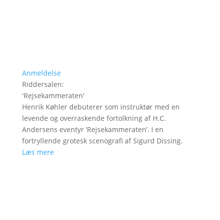
Anmeldelse
Riddersalen
:
'
Rejsekammeraten
'
Henrik Køhler debuterer som instruktør med en
levende og overraskende fortolkning af H.C.
Andersens eventyr ’Rejsekammeraten’. I en
fortryllende grotesk scenografi af Sigurd Dissing.
Læs mere