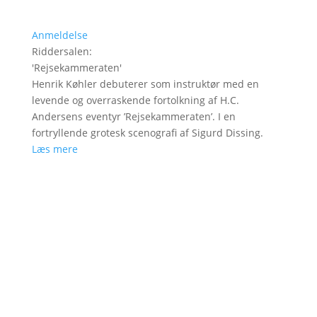
Anmeldelse
Riddersalen
:
'
Rejsekammeraten
'
Henrik Køhler debuterer som instruktør med en
levende og overraskende fortolkning af H.C.
Andersens eventyr ’Rejsekammeraten’. I en
fortryllende grotesk scenografi af Sigurd Dissing.
Læs mere