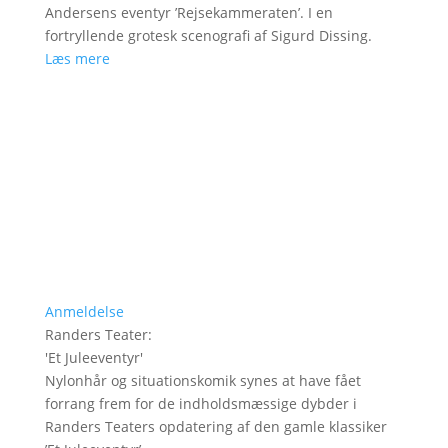
Andersens eventyr ’Rejsekammeraten’. I en
fortryllende grotesk scenografi af Sigurd Dissing.
Læs mere
Anmeldelse
Randers Teater
:
'
Et Juleeventyr
'
Nylonhår og situationskomik synes at have fået
forrang frem for de indholdsmæssige dybder i
Randers Teaters opdatering af den gamle klassiker