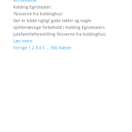
Anmeldelse
Kolding Egnsteater
:
'
Nisserne fra Koldinghus
'
Der er både rigtigt gode takter og nogle
spillemæssige forbehold i Kolding Egnsteaters
julefamilieforestilling ’Nisserne fra Koldinghus’.
Læs mere
Forrige
1
2
3
4
5
…
306
Næste