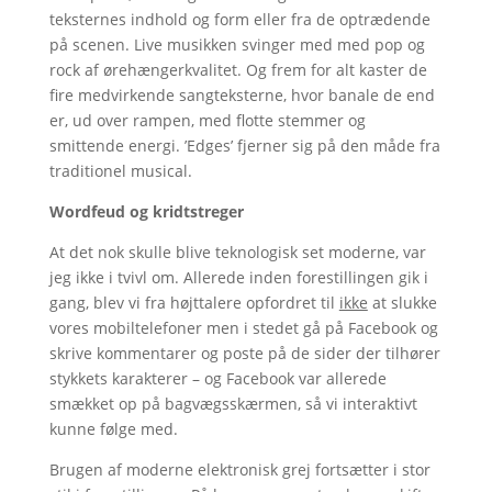
teksternes indhold og form eller fra de optrædende
på scenen. Live musikken svinger med med pop og
rock af ørehængerkvalitet. Og frem for alt kaster de
fire medvirkende sangteksterne, hvor banale de end
er, ud over rampen, med flotte stemmer og
smittende energi. ’Edges’ fjerner sig på den måde fra
traditionel musical.
Wordfeud og kridtstreger
At det nok skulle blive teknologisk set moderne, var
jeg ikke i tvivl om. Allerede inden forestillingen gik i
gang, blev vi fra højttalere opfordret til
ikke
at slukke
vores mobiltelefoner men i stedet gå på Facebook og
skrive kommentarer og poste på de sider der tilhører
stykkets karakterer – og Facebook var allerede
smækket op på bagvægsskærmen, så vi interaktivt
kunne følge med.
Brugen af moderne elektronisk grej fortsætter i stor