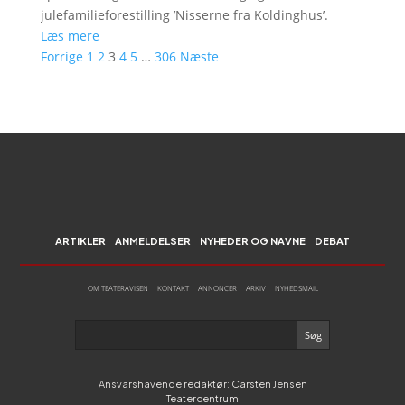
julefamilieforestilling ’Nisserne fra Koldinghus’.
Læs mere
Forrige
1
2
3
4
5
…
306
Næste
ARTIKLER
ANMELDELSER
NYHEDER OG NAVNE
DEBAT
OM TEATERAVISEN
KONTAKT
ANNONCER
ARKIV
NYHEDSMAIL
Ansvarshavende redaktør: Carsten Jensen
Teatercentrum