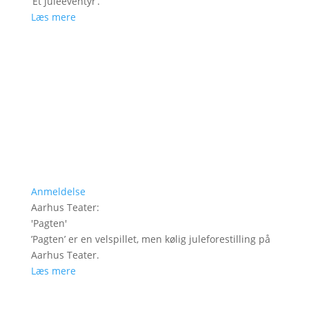
’Et Juleeventyr’.
Læs mere
Anmeldelse
Aarhus Teater
:
'
Pagten
'
’Pagten’ er en velspillet, men kølig juleforestilling på
Aarhus Teater.
Læs mere