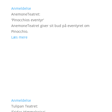
Anmeldelse
AnemoneTeatret
:
'
Pinocchios eventyr
'
AnemoneTeatret giver sit bud på eventyret om
Pinocchio.
Læs mere
Anmeldelse
Tulipan Teatret
:
'
Fridas Himmelrejse
'