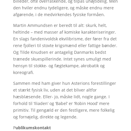
billeder, ofte overraskende, og tilpas uhøjtidelig. Men
den hviler endnu tydeligere, og måske endnu mere
afgørende, i de medvirkendes fysiske formåen.
Martin Ammundsen er beredt til alt: skurk, helt,
heltinde – med masser af komiske karakteriseringer.
En slags fandenivoldsk ekvilibrisme, der fører fra det
rene fjolleri til stovte krigsmænd eller fattige bønder.
Og Tilde Knudsen er antagelig Danmarks bedst
trænede skuespillerinde. Intet synes umuligt med
hensyn til stokke- og fægtekampe, akrobatik og
koreografi.
Sammen med ham giver hun Asterions forestillinger
et stærkt fysisk liv, uden at det bliver altfor
hæsblæsende. Eller- jo, måske lidt, nogle gange. I
forhold til ‘Iliaden’ og ‘Babel’ er ‘Robin Hood’ mere
primitiv. Til gengæld er den festligere, mere folkelig
og fornøjelig, direkte og legende.
P
ublikumskontakt