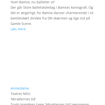
'
Kom Bamse, nu balletter vi!
'
Der går Store Balletskoledag i Bamses koreografi. Og
det er ærgerligt, for Bamse danser charmerende i sit
bamletskørt direkte fra DR-skærmen og lige ind på
Gamle Scene.
Læs mere
Anmeldelse
Teatret NEO
:
'
Miraklernes tid
'
Trods komikken tager 'Miraklernes tid' teenageres