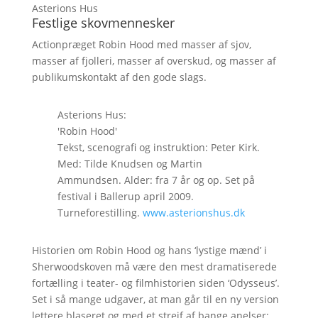
Asterions Hus
Festlige skovmennesker
Actionpræget Robin Hood med masser af sjov,
masser af fjolleri, masser af overskud, og masser af
publikumskontakt af den gode slags.
Asterions Hus:
'Robin Hood'
Tekst, scenografi og instruktion: Peter Kirk.
Med: Tilde Knudsen og Martin
Ammundsen. Alder: fra 7 år og op. Set på
festival i Ballerup april 2009.
Turneforestilling.
www.asterionshus.dk
Historien om Robin Hood og hans ‘lystige mænd’ i
Sherwoodskoven må være den mest dramatiserede
fortælling i teater- og filmhistorien siden ‘Odysseus’.
Set i så mange udgaver, at man går til en ny version
lettere blaseret og med et strejf af bange anelser: