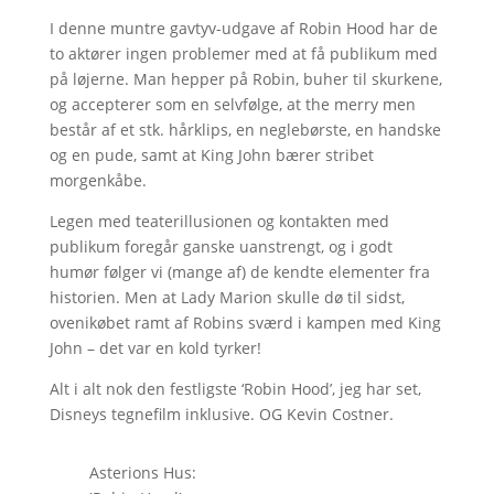
I denne muntre gavtyv-udgave af Robin Hood har de
to aktører ingen problemer med at få publikum med
på løjerne. Man hepper på Robin, buher til skurkene,
og accepterer som en selvfølge, at the merry men
består af et stk. hårklips, en neglebørste, en handske
og en pude, samt at King John bærer stribet
morgenkåbe.
Legen med teaterillusionen og kontakten med
publikum foregår ganske uanstrengt, og i godt
humør følger vi (mange af) de kendte elementer fra
historien. Men at Lady Marion skulle dø til sidst,
ovenikøbet ramt af Robins sværd i kampen med King
John – det var en kold tyrker!
Alt i alt nok den festligste ‘Robin Hood’, jeg har set,
Disneys tegnefilm inklusive. OG Kevin Costner.
Asterions Hus: