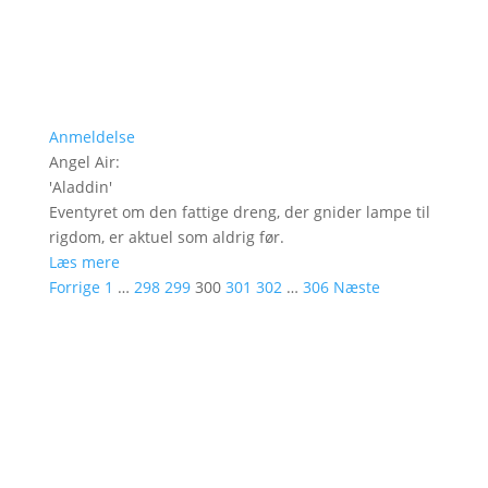
Anmeldelse
Angel Air
:
'
Aladdin
'
Eventyret om den fattige dreng, der gnider lampe til
rigdom, er aktuel som aldrig før.
Læs mere
Forrige
1
…
298
299
300
301
302
…
306
Næste