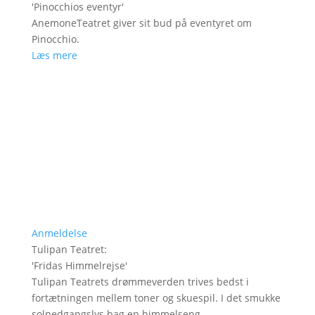
'
Pinocchios eventyr
'
AnemoneTeatret giver sit bud på eventyret om
Pinocchio.
Læs mere
Anmeldelse
Tulipan Teatret
:
'
Fridas Himmelrejse
'
Tulipan Teatrets drømmeverden trives bedst i
fortætningen mellem toner og skuespil. I det smukke
solnedgangslys bag en himmelseng.