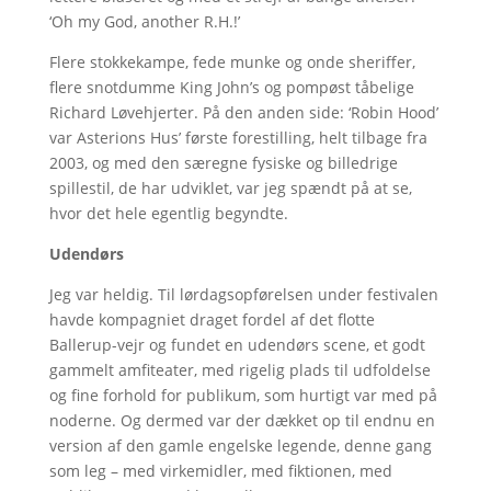
‘Oh my God, another R.H.!’
Flere stokkekampe, fede munke og onde sheriffer,
flere snotdumme King John’s og pompøst tåbelige
Richard Løvehjerter. På den anden side: ‘Robin Hood’
var Asterions Hus’ første forestilling, helt tilbage fra
2003, og med den særegne fysiske og billedrige
spillestil, de har udviklet, var jeg spændt på at se,
hvor det hele egentlig begyndte.
Udendørs
Jeg var heldig. Til lørdagsopførelsen under festivalen
havde kompagniet draget fordel af det flotte
Ballerup-vejr og fundet en udendørs scene, et godt
gammelt amfiteater, med rigelig plads til udfoldelse
og fine forhold for publikum, som hurtigt var med på
noderne. Og dermed var der dækket op til endnu en
version af den gamle engelske legende, denne gang
som leg – med virkemidler, med fiktionen, med