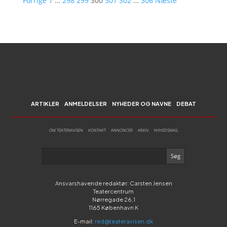
Forrige
1
…
298
299
300
301
302
…
306
Næste
ARTIKLER
ANMELDELSER
NYHEDER OG NAVNE
DEBAT
OM TEATERAVISEN
KONTAKT
ANNONCER
ARKIV
NYHEDSMAIL
Ansvarshavende redaktør: Carsten Jensen
Teatercentrum
Nørregade 26,1
1165 København K
E-mail:
red@teateravisen.dk