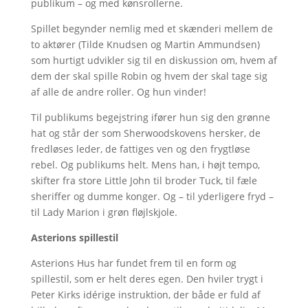
publikum – og med kønsrollerne.
Spillet begynder nemlig med et skænderi mellem de
to aktører (Tilde Knudsen og Martin Ammundsen)
som hurtigt udvikler sig til en diskussion om, hvem af
dem der skal spille Robin og hvem der skal tage sig
af alle de andre roller. Og hun vinder!
Til publikums begejstring ifører hun sig den grønne
hat og står der som Sherwoodskovens hersker, de
fredløses leder, de fattiges ven og den frygtløse
rebel. Og publikums helt. Mens han, i højt tempo,
skifter fra store Little John til broder Tuck, til fæle
sheriffer og dumme konger. Og – til yderligere fryd –
til Lady Marion i grøn fløjlskjole.
Asterions spillestil
Asterions Hus har fundet frem til en form og
spillestil, som er helt deres egen. Den hviler trygt i
Peter Kirks idérige instruktion, der både er fuld af