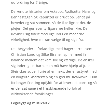
udfordring for 7-årige.
De kendte historier om Askepot, Rødhætte, Hans og
Bønnestagen og Rapunzel er brudt op, vendt på
hovedet og sat sammen, så de ikke ligner det, de
plejer. Det gør eventyrfigurerne heller ikke. De
udvikler sig tværtimod lige ind i en moderne
virkelighed, hvor de kan vælge til og sige fra.
Det begynder tilforladeligt med bagerparret, som
Christian Lund og Silke Biranell spiller med fin
balance mellem det komiske og kærlige. De ønsker
sig inderligt et barn, men må have hjælp af Julie
Steinckes super-furie af en heks, der er ustyret med
en kingsize knortekæp og en god musical-vokal. Hun
forlanger fire ting opfyldt for at levere et barn, og så
er der sat gang i et hæsblæsende forløb af
vildtvoksende forviklinger.
Legesygt og musikalsk