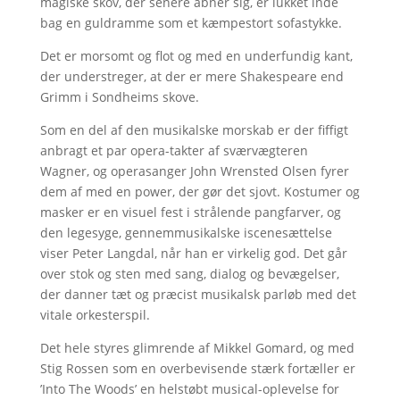
magiske skov, der senere åbner sig, er lukket inde
bag en guldramme som et kæmpestort sofastykke.
Det er morsomt og flot og med en underfundig kant,
der understreger, at der er mere Shakespeare end
Grimm i Sondheims skove.
Som en del af den musikalske morskab er der fiffigt
anbragt et par opera-takter af sværvægteren
Wagner, og operasanger John Wrensted Olsen fyrer
dem af med en power, der gør det sjovt. Kostumer og
masker er en visuel fest i strålende pangfarver, og
den legesyge, gennemmusikalske iscenesættelse
viser Peter Langdal, når han er virkelig god. Det går
over stok og sten med sang, dialog og bevægelser,
der danner tæt og præcist musikalsk parløb med det
vitale orkesterspil.
Det hele styres glimrende af Mikkel Gomard, og med
Stig Rossen som en overbevisende stærk fortæller er
’Into The Woods’ en helstøbt musical-oplevelse for