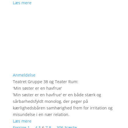
Læs mere
Anmeldelse
Teatret Gruppe 38 og Teater Rum
:
'
Min søster er en havfrue
'
’Min søster er en havfrue' er en både stærk og
sårbarhedsfyldt monolog, der peger på
kærlighedsbåren samhørighed frem for irritation og
misundelse i en nær relation.
Læs mere
Forrige
1
…
4
5
6
7
8
…
306
Næste