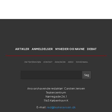
ARTIKLER
ANMELDELSER
NYHEDER OG NAVNE
DEBAT
OM TEATERAVISEN
KONTAKT
ANNONCER
ARKIV
NYHEDSMAIL
Ansvarshavende redaktør: Carsten Jensen
Teatercentrum
Nørregade 26,1
1165 København K
E-mail:
red@teateravisen.dk