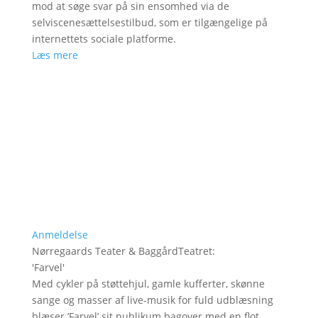
mod at søge svar på sin ensomhed via de
selviscenesættelsestilbud, som er tilgængelige på
internettets sociale platforme.
Læs mere
Anmeldelse
Nørregaards Teater & BaggårdTeatret
:
'
Farvel
'
Med cykler på støttehjul, gamle kufferter, skønne
sange og masser af live-musik for fuld udblæsning
blæser ’Farvel’ sit publikum bagover med en flot