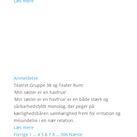
Læs mere
Anmeldelse
Teatret Gruppe 38 og Teater Rum
:
'
Min søster er en havfrue
'
’Min søster er en havfrue' er en både stærk og
sårbarhedsfyldt monolog, der peger på
kærlighedsbåren samhørighed frem for irritation og
misundelse i en nær relation.
Læs mere
Forrige
1
…
4
5
6
7
8
…
306
Næste