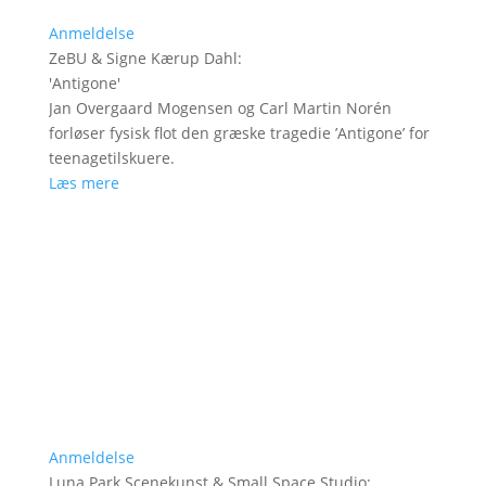
Anmeldelse
ZeBU & Signe Kærup Dahl
:
'
Antigone
'
Jan Overgaard Mogensen og Carl Martin Norén
forløser fysisk flot den græske tragedie ’Antigone’ for
teenagetilskuere.
Læs mere
Anmeldelse
Luna Park Scenekunst & Small Space Studio
: