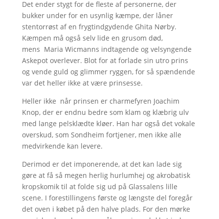
Det ender stygt for de fleste af personerne, der
bukker under for en usynlig kæmpe, der låner
stentorrøst af en frygtindgydende Ghita Nørby.
Kæmpen må også selv lide en grusom død,
mens Maria Wicmanns indtagende og velsyngende
Askepot overlever. Blot for at forlade sin utro prins
og vende guld og glimmer ryggen, for så spændende
var det heller ikke at være prinsesse.
Heller ikke når prinsen er charmefyren Joachim
Knop, der er endnu bedre som klam og klæbrig ulv
med lange pelsklædte kløer. Han har også det vokale
overskud, som Sondheim fortjener, men ikke alle
medvirkende kan levere.
Derimod er det imponerende, at det kan lade sig
gøre at få så megen herlig hurlumhej og akrobatisk
kropskomik til at folde sig ud på Glassalens lille
scene. I forestillingens første og længste del foregår
det oven i købet på den halve plads. For den mørke