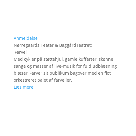
Anmeldelse
Nørregaards Teater & BaggårdTeatret
:
'
Farvel
'
Med cykler på støttehjul, gamle kufferter, skønne
sange og masser af live-musik for fuld udblæsning
blæser ’Farvel’ sit publikum bagover med en flot
orkestreret palet af farveller.
Læs mere