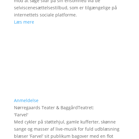
mod at søge svar på sin ensomhed via de
selviscenesættelsestilbud, som er tilgængelige på
internettets sociale platforme.
Læs mere
Anmeldelse
Nørregaards Teater & BaggårdTeatret
:
'
Farvel
'
Med cykler på støttehjul, gamle kufferter, skønne
sange og masser af live-musik for fuld udblæsning
blæser ’Farvel’ sit publikum bagover med en flot