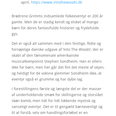
april.
https://www.intothewoods.dk
Brødrene Grimms indsamlede folkeeventyr er 200 år
gamle. Men de er stadig kendt og elsket af mange
børn for deres fantasifulde historier og frydefulde
gys.
Det er også alt sammen med i den festlige, flotte og
fornøjelige danske udgave af ’Into The Woods’, der er
skabt af den fænomenale amerikanske
musicalkomponist Stephen Sondheim. Han er ellers
ikke for børn, men her går det fint det meste af vejen,
og heldigt for de voksne glemmer Sondheim ikke, at
eventyr også er grumme og har dybe lag.
I forestillingens første og længste del er der masser
af underholdende smæk for skillingerne og storslået
skøn komik, men lidt for lidt lokkende mystisk og
sanseligt eventyr. Det er til gengæld børnevenligt og
til at forstå, selv om handlingsforløbet er en