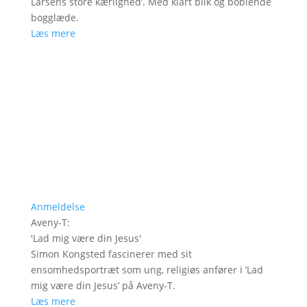
Larsens store kærlighed’. Med klart blik og boblende
bogglæde.
Læs mere
Anmeldelse
Aveny-T
:
'
Lad mig være din Jesus
'
Simon Kongsted fascinerer med sit
ensomhedsportræt som ung, religiøs anfører i ’Lad
mig være din Jesus’ på Aveny-T.
Læs mere