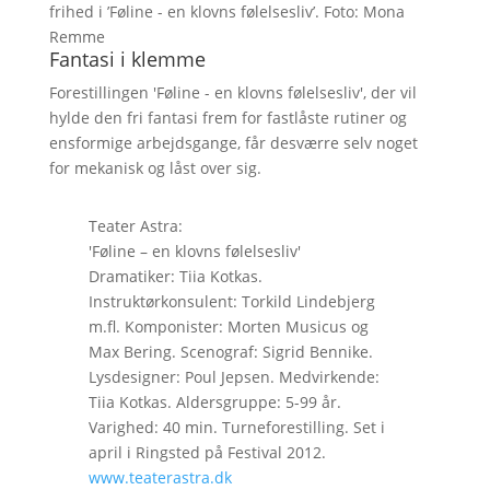
frihed i ’Føline - en klovns følelsesliv’. Foto: Mona
Remme
Fantasi i klemme
Forestillingen 'Føline - en klovns følelsesliv', der vil
hylde den fri fantasi frem for fastlåste rutiner og
ensformige arbejdsgange, får desværre selv noget
for mekanisk og låst over sig.
Teater Astra:
'Føline – en klovns følelsesliv'
Dramatiker: Tiia Kotkas.
Instruktørkonsulent: Torkild Lindebjerg
m.fl. Komponister: Morten Musicus og
Max Bering. Scenograf: Sigrid Bennike.
Lysdesigner: Poul Jepsen. Medvirkende:
Tiia Kotkas. Aldersgruppe: 5-99 år.
Varighed: 40 min. Turneforestilling. Set i
april i Ringsted på Festival 2012.
www.teaterastra.dk