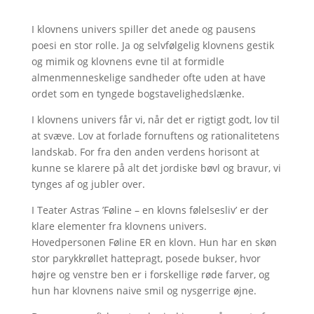
I klovnens univers spiller det anede og pausens
poesi en stor rolle. Ja og selvfølgelig klovnens gestik
og mimik og klovnens evne til at formidle
almenmenneskelige sandheder ofte uden at have
ordet som en tyngede bogstavelighedslænke.
I klovnens univers får vi, når det er rigtigt godt, lov til
at svæve. Lov at forlade fornuftens og rationalitetens
landskab. For fra den anden verdens horisont at
kunne se klarere på alt det jordiske bøvl og bravur, vi
tynges af og jubler over.
I Teater Astras ’Føline – en klovns følelsesliv’ er der
klare elementer fra klovnens univers.
Hovedpersonen Føline ER en klovn. Hun har en skøn
stor parykkrøllet hattepragt, posede bukser, hvor
højre og venstre ben er i forskellige røde farver, og
hun har klovnens naive smil og nysgerrige øjne.