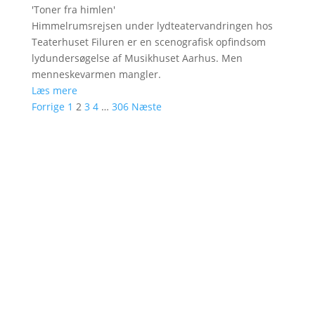
'
Toner fra himlen
'
Himmelrumsrejsen under lydteatervandringen hos
Teaterhuset Filuren er en scenografisk opfindsom
lydundersøgelse af Musikhuset Aarhus. Men
menneskevarmen mangler.
Læs mere
Forrige
1
2
3
4
…
306
Næste