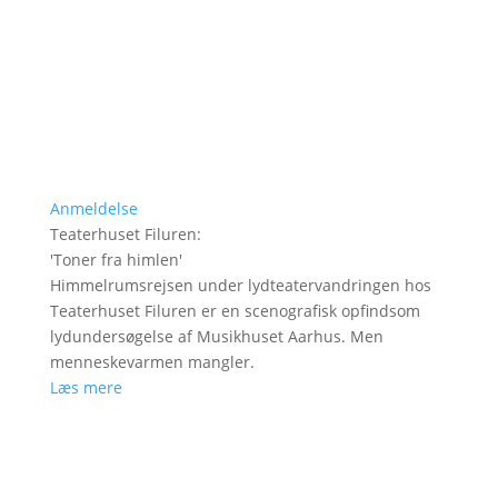
Anmeldelse
Teaterhuset Filuren
:
'
Toner fra himlen
'
Himmelrumsrejsen under lydteatervandringen hos
Teaterhuset Filuren er en scenografisk opfindsom
lydundersøgelse af Musikhuset Aarhus. Men
menneskevarmen mangler.
Læs mere