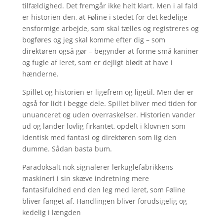
tilfældighed. Det fremgår ikke helt klart. Men i al fald
er historien den, at Føline i stedet for det kedelige
ensformige arbejde, som skal tælles og registreres og
bogføres og jeg skal komme efter dig – som
direktøren også gør – begynder at forme små kaniner
og fugle af leret, som er dejligt blødt at have i
hænderne.
Spillet og historien er ligefrem og ligetil. Men der er
også for lidt i begge dele. Spillet bliver med tiden for
unuanceret og uden overraskelser. Historien vander
ud og lander lovlig firkantet, opdelt i klovnen som
identisk med fantasi og direktøren som lig den
dumme. Sådan basta bum.
Paradoksalt nok signalerer lerkuglefabrikkens
maskineri i sin skæve indretning mere
fantasifuldhed end den leg med leret, som Føline
bliver fanget af. Handlingen bliver forudsigelig og
kedelig i længden