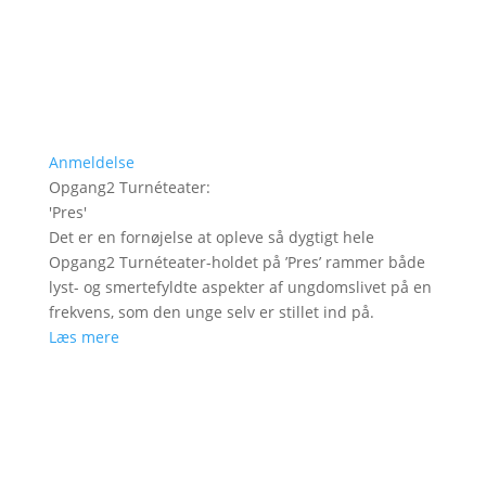
Anmeldelse
Opgang2 Turnéteater
:
'
Pres
'
Det er en fornøjelse at opleve så dygtigt hele
Opgang2 Turnéteater-holdet på ’Pres’ rammer både
lyst- og smertefyldte aspekter af ungdomslivet på en
frekvens, som den unge selv er stillet ind på.
Læs mere