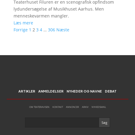
Teaterhuset Filuren er en scenografisk opfindsom
lydundersøgelse af Musikhuset Aarhus. Men
menneskevarmen mangler.
Læs mere
Forrige
1
2
3
4
…
306
Næste
ARTIKLER
ANMELDELSER
NYHEDER OG NAVNE
DEBAT
OM TEATERAVISEN
KONTAKT
ANNONCER
ARKIV
NYHEDSMAIL