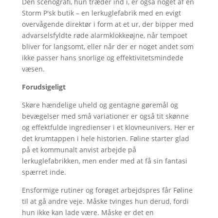
Den scenografi, hun træder ind i, er også noget af en
Storm P'sk butik – en lerkuglefabrik med en evigt
overvågende direktør i form at et ur, der bipper med
advarselsfyldte røde alarmklokkeøjne, når tempoet
bliver for langsomt, eller når der er noget andet som
ikke passer hans snorlige og effektivitetsmindede
væsen.
Forudsigeligt
Skøre hændelige uheld og gentagne gøremål og
bevægelser med små variationer er også tit skønne
og effektfulde ingredienser i et klovneunivers. Her er
det krumtappen i hele historien. Føline starter glad
på et kommunalt anvist arbejde på
lerkuglefabrikken, men ender med at få sin fantasi
spærret inde.
Ensformige rutiner og forøget arbejdspres får Føline
til at gå andre veje. Måske tvinges hun derud, fordi
hun ikke kan lade være. Måske er det en