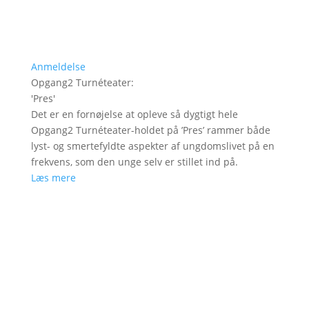
Anmeldelse
Opgang2 Turnéteater
:
'
Pres
'
Det er en fornøjelse at opleve så dygtigt hele
Opgang2 Turnéteater-holdet på ’Pres’ rammer både
lyst- og smertefyldte aspekter af ungdomslivet på en
frekvens, som den unge selv er stillet ind på.
Læs mere