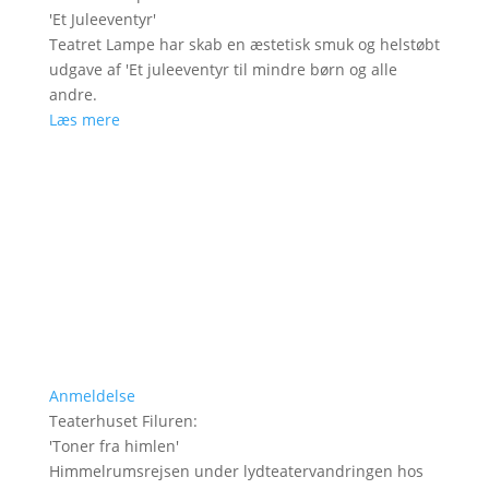
'
Et Juleeventyr
'
Teatret Lampe har skab en æstetisk smuk og helstøbt
udgave af 'Et juleeventyr til mindre børn og alle
andre.
Læs mere
Anmeldelse
Teaterhuset Filuren
:
'
Toner fra himlen
'
Himmelrumsrejsen under lydteatervandringen hos