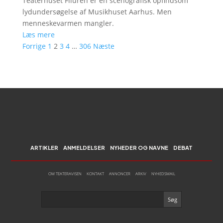
Teaterhuset Filuren er en scenografisk opfindsom
lydundersøgelse af Musikhuset Aarhus. Men
menneskevarmen mangler.
Læs mere
Forrige
1
2
3
4
…
306
Næste
ARTIKLER
ANMELDELSER
NYHEDER OG NAVNE
DEBAT
OM TEATERAVISEN
KONTAKT
ANNONCER
ARKIV
NYHEDSMAIL