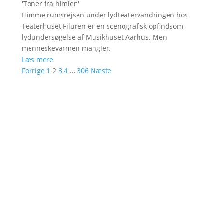
'
Toner fra himlen
'
Himmelrumsrejsen under lydteatervandringen hos
Teaterhuset Filuren er en scenografisk opfindsom
lydundersøgelse af Musikhuset Aarhus. Men
menneskevarmen mangler.
Læs mere
Forrige
1
2
3
4
…
306
Næste