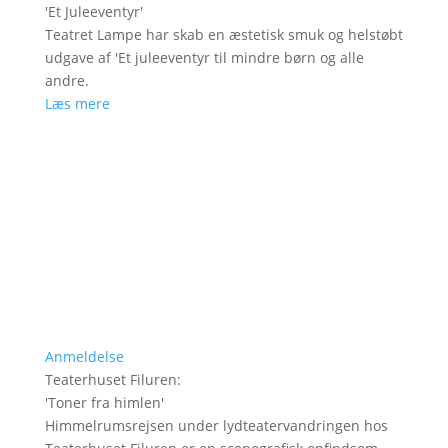
'
Et Juleeventyr
'
Teatret Lampe har skab en æstetisk smuk og helstøbt
udgave af 'Et juleeventyr til mindre børn og alle
andre.
Læs mere
Anmeldelse
Teaterhuset Filuren
:
'
Toner fra himlen
'
Himmelrumsrejsen under lydteatervandringen hos