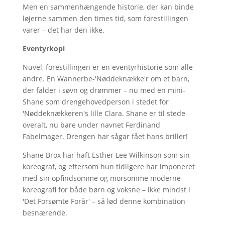
Men en sammenhængende historie, der kan binde
løjerne sammen den times tid, som forestillingen
varer – det har den ikke.
Eventyrkopi
Nuvel, forestillingen er en eventyrhistorie som alle
andre. En Wannerbe-'Nøddeknække'r om et barn,
der falder i søvn og drømmer – nu med en mini-
Shane som drengehovedperson i stedet for
'Nøddeknækkeren's lille Clara. Shane er til stede
overalt, nu bare under navnet Ferdinand
Fabelmager. Drengen har sågar fået hans briller!
Shane Brox har haft Esther Lee Wilkinson som sin
koreograf, og eftersom hun tidligere har imponeret
med sin opfindsomme og morsomme moderne
koreografi for både børn og voksne – ikke mindst i
'Det Forsømte Forår' – så lød denne kombination
besnærende.