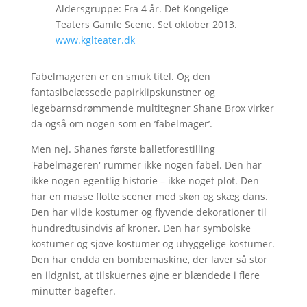
Aldersgruppe: Fra 4 år. Det Kongelige
Teaters Gamle Scene. Set oktober 2013.
www.kglteater.dk
Fabelmageren er en smuk titel. Og den
fantasibelæssede papirklipskunstner og
legebarnsdrømmende multitegner Shane Brox virker
da også om nogen som en ’fabelmager’.
Men nej. Shanes første balletforestilling
'Fabelmageren' rummer ikke nogen fabel. Den har
ikke nogen egentlig historie – ikke noget plot. Den
har en masse flotte scener med skøn og skæg dans.
Den har vilde kostumer og flyvende dekorationer til
hundredtusindvis af kroner. Den har symbolske
kostumer og sjove kostumer og uhyggelige kostumer.
Den har endda en bombemaskine, der laver så stor
en ildgnist, at tilskuernes øjne er blændede i flere
minutter bagefter.