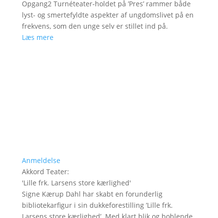
Opgang2 Turnéteater-holdet på ’Pres’ rammer både
lyst- og smertefyldte aspekter af ungdomslivet på en
frekvens, som den unge selv er stillet ind på.
Læs mere
Anmeldelse
Akkord Teater
:
'
Lille frk. Larsens store kærlighed
'
Signe Kærup Dahl har skabt en forunderlig
bibliotekarfigur i sin dukkeforestilling ’Lille frk.
Larsens store kærlighed’. Med klart blik og boblende