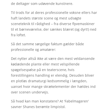
de deltager som udøvende kunstnere.
Til trods for at deres professionelle voksne ellers har
haft landets største scene og mest udsøgte
sceneteknik til rådighed – fra diverse flyvemaskiner
til et børneværelse, der sænkes blæret (og dyrt!) ned
fra loftet.
Så det samme sørgelige faktum gælder både
professionelle og amatører:
Det nytter altså ikke at være den mest veldansende
kødædende plante eller mest velspillende
spøgelsespølse på en teaterscene, hvis
forestillingens handling er elendig. Desuden bliver
en plotløs dramaturgi kedsommelig i længden,
uanset hvor mange skrækelementer der hældes ind
over scenen undervejs.
Så hvad kan man konstatere? At 'Fabelmageren'
savner Shanes berømte limpistol.