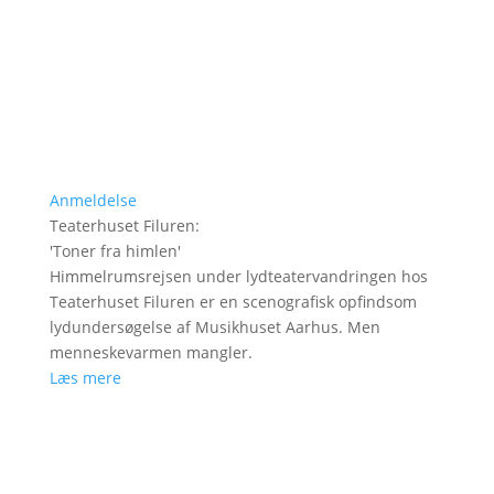
Anmeldelse
Teaterhuset Filuren
:
'
Toner fra himlen
'
Himmelrumsrejsen under lydteatervandringen hos
Teaterhuset Filuren er en scenografisk opfindsom
lydundersøgelse af Musikhuset Aarhus. Men
menneskevarmen mangler.
Læs mere