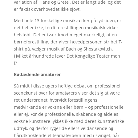
variation af 'Hans og Grete'. Det er langt ude, og det
er faktisk overhovedet ikke sjovt.
Med hele 13 forskellige musikværker på lydsiden, er
det heller ikke, fordi forestillingen musikalsk virker
helstøbt. Det er tværtimod meget mærkeligt, at en
børneforestilling, der giver hovedpersonen stribet T-
shirt på, vælger musik af Bach og Shostakovitch.
Hvilket århundrede lever Det Kongelige Teater mon
i?
Kødædende amatører
Så midt i disse ugers heftige debat om professionel
scenekunst over for amatørers viser det sig at være
ret underordnet, hvorvidt forestillingens
medvirkende er voksne eller børn – og professionelle
eller ej. For de professionelle, skabende og aldeles
voksne kunstnere lykkes ikke med deres kunstneriske
udtryk, og derfor ryger de ellers veldansende og
hårdtknoklende eliteamatørbørn med i svinget, når