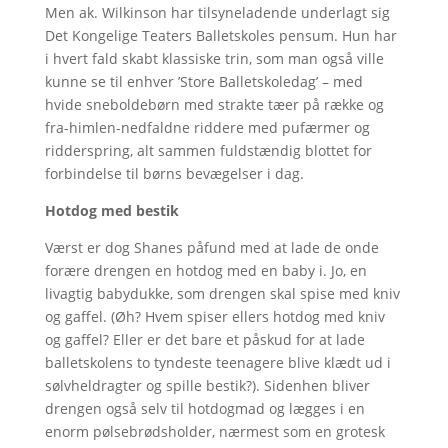
Men ak. Wilkinson har tilsyneladende underlagt sig
Det Kongelige Teaters Balletskoles pensum. Hun har
i hvert fald skabt klassiske trin, som man også ville
kunne se til enhver ’Store Balletskoledag’ – med
hvide sneboldebørn med strakte tæer på række og
fra-himlen-nedfaldne riddere med pufærmer og
ridderspring, alt sammen fuldstændig blottet for
forbindelse til børns bevægelser i dag.
Hotdog med bestik
Værst er dog Shanes påfund med at lade de onde
forære drengen en hotdog med en baby i. Jo, en
livagtig babydukke, som drengen skal spise med kniv
og gaffel. (Øh? Hvem spiser ellers hotdog med kniv
og gaffel? Eller er det bare et påskud for at lade
balletskolens to tyndeste teenagere blive klædt ud i
sølvheldragter og spille bestik?). Sidenhen bliver
drengen også selv til hotdogmad og lægges i en
enorm pølsebrødsholder, nærmest som en grotesk