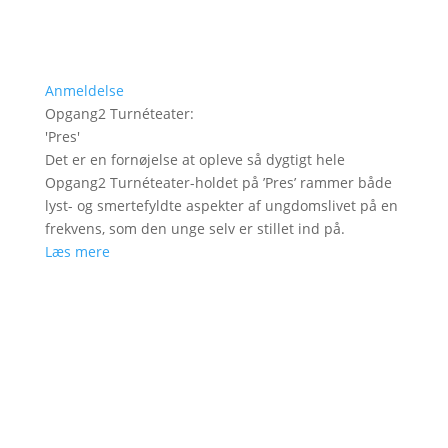
Anmeldelse
Opgang2 Turnéteater
:
'
Pres
'
Det er en fornøjelse at opleve så dygtigt hele
Opgang2 Turnéteater-holdet på ’Pres’ rammer både
lyst- og smertefyldte aspekter af ungdomslivet på en
frekvens, som den unge selv er stillet ind på.
Læs mere