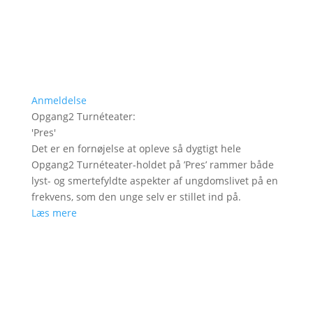
Anmeldelse
Opgang2 Turnéteater
:
'
Pres
'
Det er en fornøjelse at opleve så dygtigt hele
Opgang2 Turnéteater-holdet på ’Pres’ rammer både
lyst- og smertefyldte aspekter af ungdomslivet på en
frekvens, som den unge selv er stillet ind på.
Læs mere