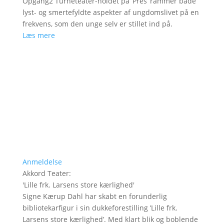
Opgang2 Turnéteater-holdet på ’Pres’ rammer både
lyst- og smertefyldte aspekter af ungdomslivet på en
frekvens, som den unge selv er stillet ind på.
Læs mere
Anmeldelse
Akkord Teater
:
'
Lille frk. Larsens store kærlighed
'
Signe Kærup Dahl har skabt en forunderlig
bibliotekarfigur i sin dukkeforestilling ’Lille frk.
Larsens store kærlighed’. Med klart blik og boblende