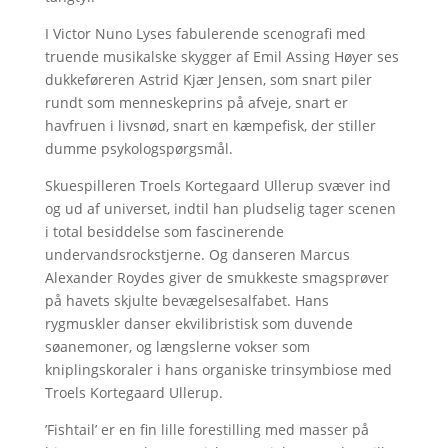
I Victor Nuno Lyses fabulerende scenografi med
truende musikalske skygger af Emil Assing Høyer ses
dukkeføreren Astrid Kjær Jensen, som snart piler
rundt som menneskeprins på afveje, snart er
havfruen i livsnød, snart en kæmpefisk, der stiller
dumme psykologspørgsmål.
Skuespilleren Troels Kortegaard Ullerup svæver ind
og ud af universet, indtil han pludselig tager scenen
i total besiddelse som fascinerende
undervandsrockstjerne. Og danseren Marcus
Alexander Roydes giver de smukkeste smagsprøver
på havets skjulte bevægelsesalfabet. Hans
rygmuskler danser ekvilibristisk som duvende
søanemoner, og længslerne vokser som
kniplingskoraler i hans organiske trinsymbiose med
Troels Kortegaard Ullerup.
’Fishtail’ er en fin lille forestilling med masser på