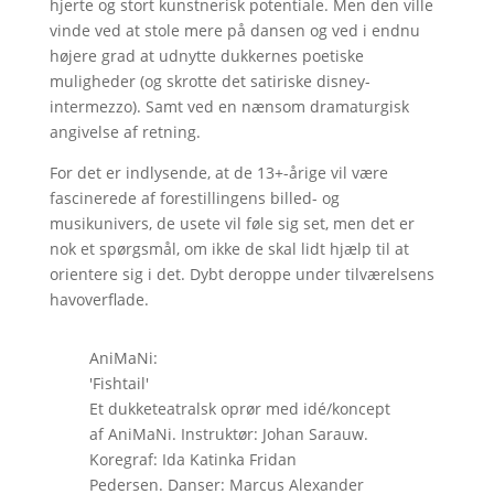
hjerte og stort kunstnerisk potentiale. Men den ville
vinde ved at stole mere på dansen og ved i endnu
højere grad at udnytte dukkernes poetiske
muligheder (og skrotte det satiriske disney-
intermezzo). Samt ved en nænsom dramaturgisk
angivelse af retning.
For det er indlysende, at de 13+-årige vil være
fascinerede af forestillingens billed- og
musikunivers, de usete vil føle sig set, men det er
nok et spørgsmål, om ikke de skal lidt hjælp til at
orientere sig i det. Dybt deroppe under tilværelsens
havoverflade.
AniMaNi:
'Fishtail'
Et dukketeatralsk oprør med idé/koncept
af AniMaNi. Instruktør: Johan Sarauw.
Koregraf: Ida Katinka Fridan
Pedersen. Danser: Marcus Alexander