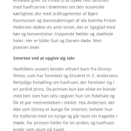
AniMaNi giver os frihed til at dykke ned sammen
med havfruerne i drømmen om den oceaniske
kærlighed, der med ordfragmenter af Bjørn
Rasmussen og dansesætninger af Ida Katinka Fridan
Pedersen skaber en anet vision, der er ligeglad med
køn og konventioner, trippende fødder og skællede
haler. Her er både Gud og Darwin døde. Men
poesien lever.
Smerten ved at opgive sig selv
Havfolkets univers kender ethvert barn fra Disney-
filmen, som har forenklet og tilsukret H. C. Andersens
flertydige fortælling om havfruen, der forelsker sig i
en jordisk prins. Da prinsen kun kan elske en kvinde
med ben som han selv, opgiver hun sin fiskehale og
får et par menneskeben i stedet. Hos Andersen, der
ikke som Disney er bange for smerten, betaler hun
for trylleriet med sin tunge og går tavst sin tragedie i
møde. For prinsen falder for en anden, og havfruen
ender som skum på havet.