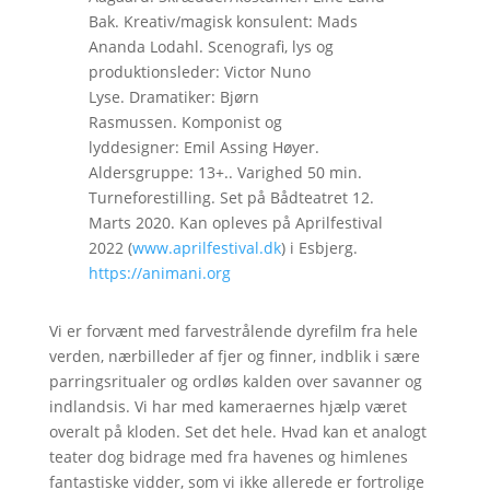
Bak. Kreativ/magisk konsulent: Mads
Ananda Lodahl. Scenografi, lys og
produktionsleder: Victor Nuno
Lyse. Dramatiker: Bjørn
Rasmussen. Komponist og
lyddesigner: Emil Assing Høyer.
Aldersgruppe: 13+.. Varighed 50 min.
Turneforestilling. Set på Bådteatret 12.
Marts 2020. Kan opleves på Aprilfestival
2022 (
www.aprilfestival.dk
) i Esbjerg.
https://animani.org
Vi er forvænt med farvestrålende dyrefilm fra hele
verden, nærbilleder af fjer og finner, indblik i sære
parringsritualer og ordløs kalden over savanner og
indlandsis. Vi har med kameraernes hjælp været
overalt på kloden. Set det hele. Hvad kan et analogt
teater dog bidrage med fra havenes og himlenes
fantastiske vidder, som vi ikke allerede er fortrolige