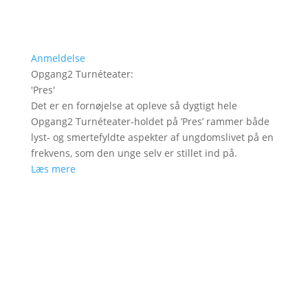
Anmeldelse
Opgang2 Turnéteater
:
'
Pres
'
Det er en fornøjelse at opleve så dygtigt hele
Opgang2 Turnéteater-holdet på ’Pres’ rammer både
lyst- og smertefyldte aspekter af ungdomslivet på en
frekvens, som den unge selv er stillet ind på.
Læs mere