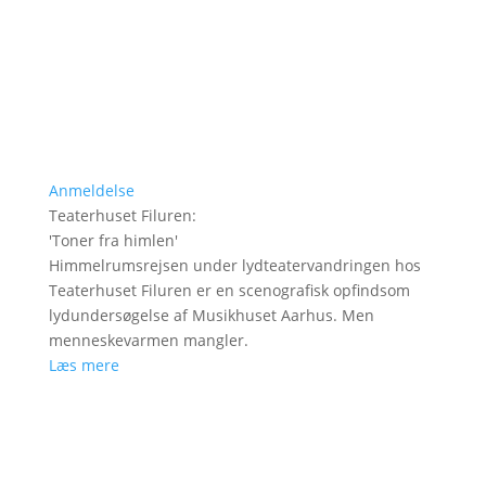
Anmeldelse
Teaterhuset Filuren
:
'
Toner fra himlen
'
Himmelrumsrejsen under lydteatervandringen hos
Teaterhuset Filuren er en scenografisk opfindsom
lydundersøgelse af Musikhuset Aarhus. Men
menneskevarmen mangler.
Læs mere