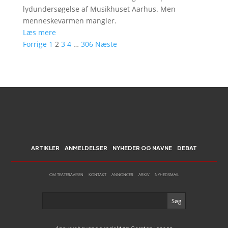
lydundersøgelse af Musikhuset Aarhus. Men
menneskevarmen mangler.
Læs mere
Forrige
1
2
3
4
…
306
Næste
ARTIKLER
ANMELDELSER
NYHEDER OG NAVNE
DEBAT
OM TEATERAVISEN
KONTAKT
ANNONCER
ARKIV
NYHEDSMAIL