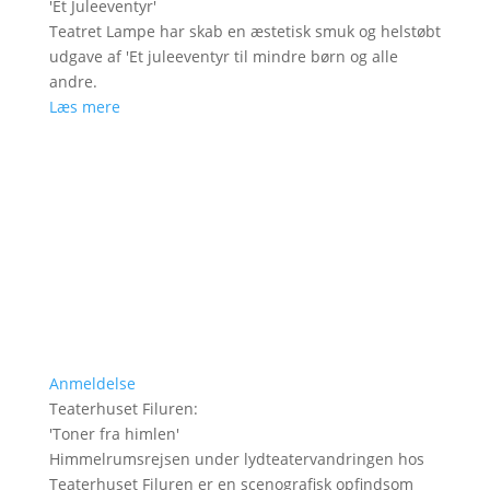
'
Et Juleeventyr
'
Teatret Lampe har skab en æstetisk smuk og helstøbt
udgave af 'Et juleeventyr til mindre børn og alle
andre.
Læs mere
Anmeldelse
Teaterhuset Filuren
:
'
Toner fra himlen
'
Himmelrumsrejsen under lydteatervandringen hos
Teaterhuset Filuren er en scenografisk opfindsom