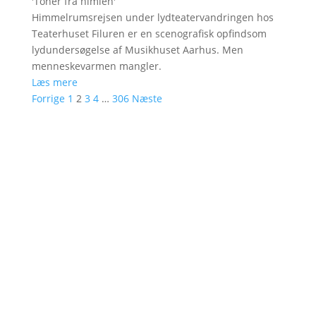
'
Toner fra himlen
'
Himmelrumsrejsen under lydteatervandringen hos
Teaterhuset Filuren er en scenografisk opfindsom
lydundersøgelse af Musikhuset Aarhus. Men
menneskevarmen mangler.
Læs mere
Forrige
1
2
3
4
…
306
Næste