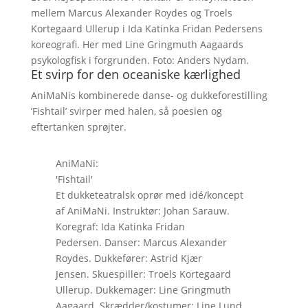
mellem Marcus Alexander Roydes og Troels
Kortegaard Ullerup i Ida Katinka Fridan Pedersens
koreografi. Her med Line Gringmuth Aagaards
psykologfisk i forgrunden. Foto: Anders Nydam.
Et svirp for den oceaniske kærlighed
AniMaNis kombinerede danse- og dukkeforestilling
’Fishtail’ svirper med halen, så poesien og
eftertanken sprøjter.
AniMaNi:
'Fishtail'
Et dukketeatralsk oprør med idé/koncept
af AniMaNi. Instruktør: Johan Sarauw.
Koregraf: Ida Katinka Fridan
Pedersen. Danser: Marcus Alexander
Roydes. Dukkefører: Astrid Kjær
Jensen. Skuespiller: Troels Kortegaard
Ullerup. Dukkemager: Line Gringmuth
Aagaard. Skrædder/kostumer: Line Lund