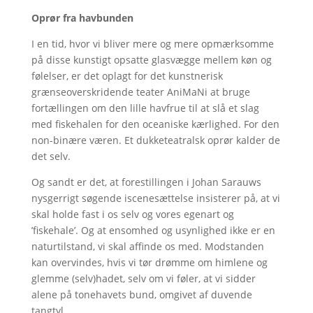
Oprør fra havbunden
I en tid, hvor vi bliver mere og mere opmærksomme
på disse kunstigt opsatte glasvægge mellem køn og
følelser, er det oplagt for det kunstnerisk
grænseoverskridende teater AniMaNi at bruge
fortællingen om den lille havfrue til at slå et slag
med fiskehalen for den oceaniske kærlighed. For den
non-binære væren. Et dukketeatralsk oprør kalder de
det selv.
Og sandt er det, at forestillingen i Johan Sarauws
nysgerrigt søgende iscenesættelse insisterer på, at vi
skal holde fast i os selv og vores egenart og
’fiskehale’. Og at ensomhed og usynlighed ikke er en
naturtilstand, vi skal affinde os med. Modstanden
kan overvindes, hvis vi tør drømme om himlene og
glemme (selv)hadet, selv om vi føler, at vi sidder
alene på tonehavets bund, omgivet af duvende
tangtyl.