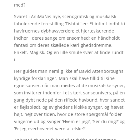
med?
Svaret i AniMaNis nye, scenografisk og musikalsk
fabulerende forestilling ’Fishtail’ er: Et intimt indblik i
havfruernes dybhavsverden; et hjerteskærende
indhør i deres sange om ensomhed; en håndholdt
fantasi om deres skællede kærlighedsdrømme.
Enkelt. Magisk. Og en lille smule svær at finde rundt
i.
Her guides man nemlig ikke af David Attenboroughs
kyndige forklaringer. Man skal have tillid til sine
egne sanser, når man mødes af de musikalske syner,
som inviterer indenfor i et skært sanseunivers, på én
gang dybt nede på den riflede havbund, hvor sandet
er fløjlsblødt, og evighedens klokke synger, og hævet
højt, højt over tiden, hvor de store spørgsmål folder
vingerne ud og synger ’Hvem er jeg?’, ’Ser du mig?’ og
’Er jeg overhovedet værd at elske?’.