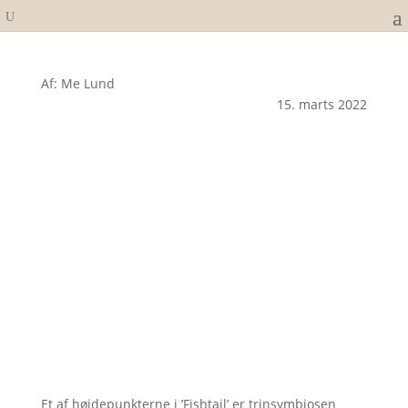
Af: Me Lund
15. marts 2022
Et af højdepunkterne i ’Fishtail’ er trinsymbiosen