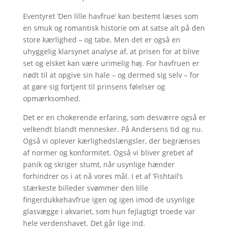
Eventyret ’Den lille havfrue’ kan bestemt læses som
en smuk og romantisk historie om at satse alt på den
store kærlighed – og tabe. Men det er også en
uhyggelig klarsynet analyse af, at prisen for at blive
set og elsket kan være urimelig høj. For havfruen er
nødt til at opgive sin hale – og dermed sig selv – for
at gøre sig fortjent til prinsens følelser og
opmærksomhed.
Det er en chokerende erfaring, som desværre også er
velkendt blandt mennesker. På Andersens tid og nu.
Også vi oplever kærlighedslængsler, der begrænses
af normer og konformitet. Også vi bliver grebet af
panik og skriger stumt, når usynlige hænder
forhindrer os i at nå vores mål. I et af ’Fishtail’s
stærkeste billeder svømmer den lille
fingerdukkehavfrue igen og igen imod de usynlige
glasvægge i akvariet, som hun fejlagtigt troede var
hele verdenshavet. Det går lige ind.