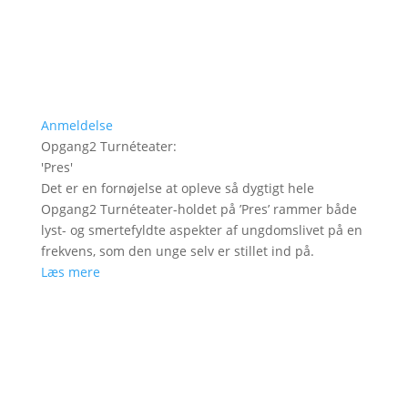
Anmeldelse
Opgang2 Turnéteater
:
'
Pres
'
Det er en fornøjelse at opleve så dygtigt hele
Opgang2 Turnéteater-holdet på ’Pres’ rammer både
lyst- og smertefyldte aspekter af ungdomslivet på en
frekvens, som den unge selv er stillet ind på.
Læs mere