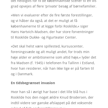
det heldigvis for fx de københavnske scener til en vis
grad opvejes af flere 'private' besøg af børnefamilier.
»Men vi evaluerer efter de fire første forestillinger,
og vi håber da også, at det er muligt at få
københavnerne til at kigge forbi Roskilde,« siger
Hans Hartvich-Madsen, der har store forventninger
til Roskilde Dukke- og Figurteater Center.
»Det skal helst være spillested, kursuscenter,
foreningssæde og alt muligt andet, for trods min
høje alder er ambitionerne som altid høje,« lyder det
fra Madsen (f. 1945) i telefonen fra Tallinn i Estland,
hvor han residerer, når han ikke lige er på farten til
og i Danmark.
En tidsbegrænset invasion
Hvor han så i øvrigt har base i det lille blå hus i
Roskilde hos den noget ældre Knud Brodersen, der
indtil videre ser ganske afslappet på det voksende