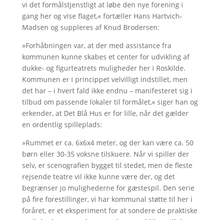
vi det formålstjenstligt at løbe den nye forening i
gang her og vise flaget,« fortæller Hans Hartvich-
Madsen og suppleres af Knud Brodersen:
»Forhåbningen var, at der med assistance fra
kommunen kunne skabes et center for udvikling af
dukke- og figurteatrets muligheder her i Roskilde.
Kommunen er i princippet velvilligt indstillet, men
det har – i hvert fald ikke endnu – manifesteret sig i
tilbud om passende lokaler til formålet,« siger han og
erkender, at Det Blå Hus er for lille, når det gælder
en ordentlig spilleplads:
»Rummet er ca. 6x6x4 meter, og der kan være ca. 50
børn eller 30-35 voksne tilskuere. Når vi spiller der
selv, er scenografien bygget til stedet, men de fleste
rejsende teatre vil ikke kunne være der, og det
begrænser jo mulighederne for gæstespil. Den serie
på fire forestillinger, vi har kommunal støtte til her i
foråret, er et eksperiment for at sondere de praktiske