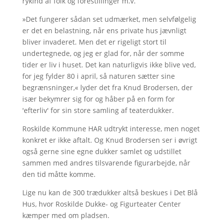
rykind af folk og forestillinger m.v.
»Det fungerer sådan set udmærket, men selvfølgelig
er det en belastning, når ens private hus jævnligt
bliver invaderet. Men det er rigeligt stort til
undertegnede, og jeg er glad for, når der somme
tider er liv i huset. Det kan naturligvis ikke blive ved,
for jeg fylder 80 i april, så naturen sætter sine
begrænsninger,« lyder det fra Knud Brodersen, der
især bekymrer sig for og håber på en form for
'efterliv' for sin store samling af teaterdukker.
Roskilde Kommune HAR udtrykt interesse, men noget
konkret er ikke aftalt. Og Knud Brodersen ser i øvrigt
også gerne sine egne dukker samlet og udstillet
sammen med andres tilsvarende figurarbejde, når
den tid måtte komme.
Lige nu kan de 300 trædukker altså beskues i Det Blå
Hus, hvor Roskilde Dukke- og Figurteater Center
kæmper med om pladsen.