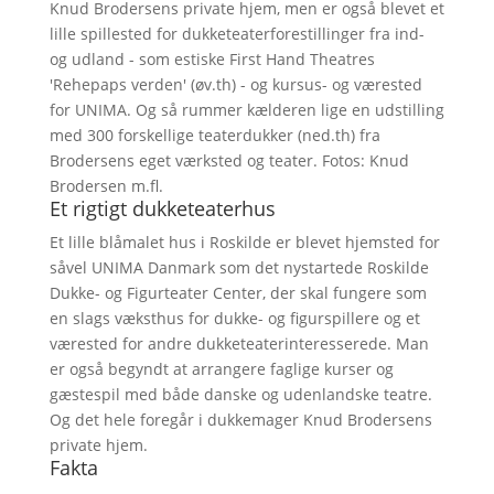
Knud Brodersens private hjem, men er også blevet et
lille spillested for dukketeaterforestillinger fra ind-
og udland - som estiske First Hand Theatres
'Rehepaps verden' (øv.th) - og kursus- og værested
for UNIMA. Og så rummer kælderen lige en udstilling
med 300 forskellige teaterdukker (ned.th) fra
Brodersens eget værksted og teater. Fotos: Knud
Brodersen m.fl.
Et rigtigt dukketeaterhus
Et lille blåmalet hus i Roskilde er blevet hjemsted for
såvel UNIMA Danmark som det nystartede Roskilde
Dukke- og Figurteater Center, der skal fungere som
en slags væksthus for dukke- og figurspillere og et
værested for andre dukketeaterinteresserede. Man
er også begyndt at arrangere faglige kurser og
gæstespil med både danske og udenlandske teatre.
Og det hele foregår i dukkemager Knud Brodersens
private hjem.
Fakta