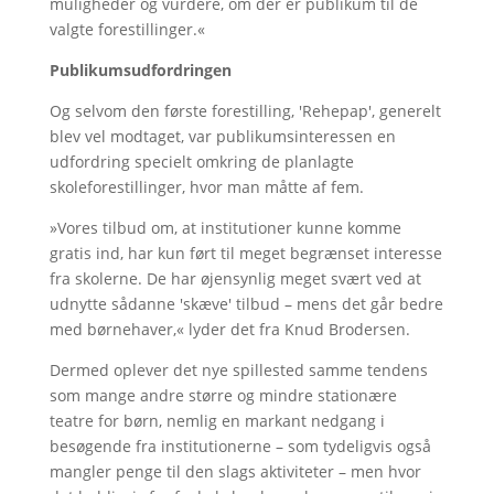
muligheder og vurdere, om der er publikum til de
valgte forestillinger.«
Publikumsudfordringen
Og selvom den første forestilling, 'Rehepap', generelt
blev vel modtaget, var publikumsinteressen en
udfordring specielt omkring de planlagte
skoleforestillinger, hvor man måtte af fem.
»Vores tilbud om, at institutioner kunne komme
gratis ind, har kun ført til meget begrænset interesse
fra skolerne. De har øjensynlig meget svært ved at
udnytte sådanne 'skæve' tilbud – mens det går bedre
med børnehaver,« lyder det fra Knud Brodersen.
Dermed oplever det nye spillested samme tendens
som mange andre større og mindre stationære
teatre for børn, nemlig en markant nedgang i
besøgende fra institutionerne – som tydeligvis også
mangler penge til den slags aktiviteter – men hvor