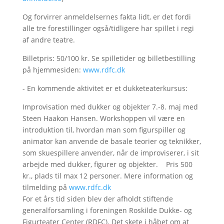
Og forvirrer anmeldelsernes fakta lidt, er det fordi
alle tre forestillinger også/tidligere har spillet i regi
af andre teatre.
Billetpris: 50/100 kr. Se spilletider og billetbestilling
på hjemmesiden:
www.rdfc.dk
- En kommende aktivitet er et dukketeaterkursus:
Improvisation med dukker og objekter 7.-8. maj med
Steen Haakon Hansen. Workshoppen vil være en
introduktion til, hvordan man som figurspiller og
animator kan anvende de basale teorier og teknikker,
som skuespillere anvender, når de improviserer, i sit
arbejde med dukker, figurer og objekter. Pris 500
kr., plads til max 12 personer. Mere information og
tilmelding på
www.rdfc.dk
For et års tid siden blev der afholdt stiftende
generalforsamling i foreningen Roskilde Dukke- og
Figurteater Center (RDFC). Det skete i håbet om at