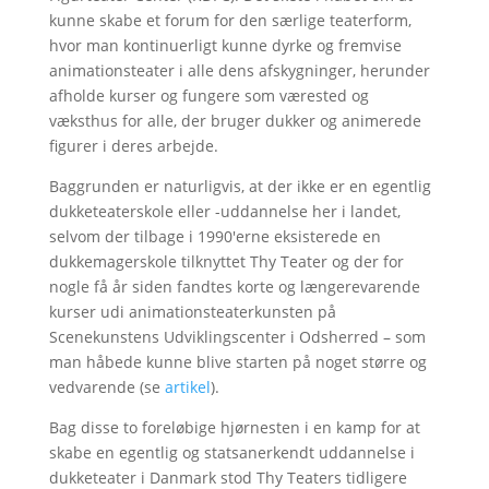
kunne skabe et forum for den særlige teaterform,
hvor man kontinuerligt kunne dyrke og fremvise
animationsteater i alle dens afskygninger, herunder
afholde kurser og fungere som værested og
væksthus for alle, der bruger dukker og animerede
figurer i deres arbejde.
Baggrunden er naturligvis, at der ikke er en egentlig
dukketeaterskole eller -uddannelse her i landet,
selvom der tilbage i 1990'erne eksisterede en
dukkemagerskole tilknyttet Thy Teater og der for
nogle få år siden fandtes korte og længerevarende
kurser udi animationsteaterkunsten på
Scenekunstens Udviklingscenter i Odsherred – som
man håbede kunne blive starten på noget større og
vedvarende (se
artikel
).
Bag disse to foreløbige hjørnesten i en kamp for at
skabe en egentlig og statsanerkendt uddannelse i
dukketeater i Danmark stod Thy Teaters tidligere