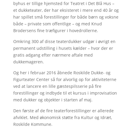
byhus er tillige hjemsted for Teatret i Det Blå Hus –
et dukketeater, der har eksisteret i mere end 40 år og
har spillet små forestillinger for både børn og voksne
både – private som offentlige – og med Knud
Brodersens fine træfigurer i hovedrollerne.
Omkring 300 af disse teaterdukker udgør i øvrigt en
permanent udstilling i husets kælder – hvor der er
gratis adgang efter nærmere aftale med
dukkemageren.
Og her i februar 2016 åbnede Roskilde Dukke- og
Figurteater Center så for alvorlig op for aktiviteterne
ved at lancere en lille gæstespilsserie på fire
forestillinger og indbyde til et kursus i improvisation
med dukker og objekter i starten af maj.
Den første af de fire teaterforestillinger er allerede
afviklet. Med økonomisk støtte fra Kultur og Idræt,
Roskilde Kommune.