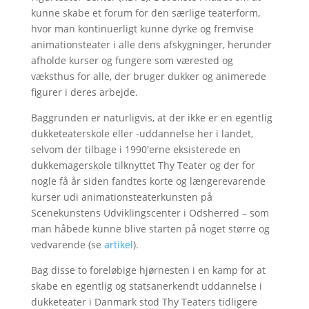
kunne skabe et forum for den særlige teaterform,
hvor man kontinuerligt kunne dyrke og fremvise
animationsteater i alle dens afskygninger, herunder
afholde kurser og fungere som værested og
væksthus for alle, der bruger dukker og animerede
figurer i deres arbejde.
Baggrunden er naturligvis, at der ikke er en egentlig
dukketeaterskole eller -uddannelse her i landet,
selvom der tilbage i 1990'erne eksisterede en
dukkemagerskole tilknyttet Thy Teater og der for
nogle få år siden fandtes korte og længerevarende
kurser udi animationsteaterkunsten på
Scenekunstens Udviklingscenter i Odsherred – som
man håbede kunne blive starten på noget større og
vedvarende (se
artikel
).
Bag disse to foreløbige hjørnesten i en kamp for at
skabe en egentlig og statsanerkendt uddannelse i
dukketeater i Danmark stod Thy Teaters tidligere