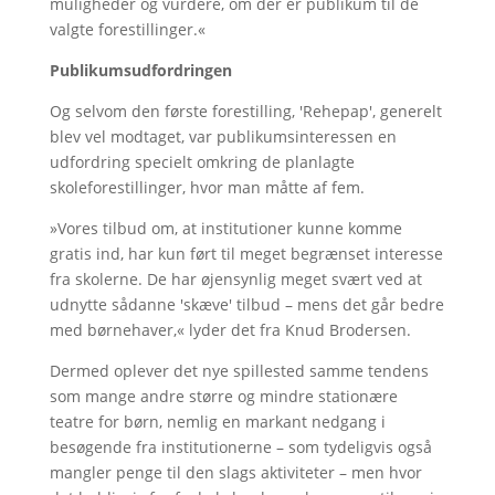
muligheder og vurdere, om der er publikum til de
valgte forestillinger.«
Publikumsudfordringen
Og selvom den første forestilling, 'Rehepap', generelt
blev vel modtaget, var publikumsinteressen en
udfordring specielt omkring de planlagte
skoleforestillinger, hvor man måtte af fem.
»Vores tilbud om, at institutioner kunne komme
gratis ind, har kun ført til meget begrænset interesse
fra skolerne. De har øjensynlig meget svært ved at
udnytte sådanne 'skæve' tilbud – mens det går bedre
med børnehaver,« lyder det fra Knud Brodersen.
Dermed oplever det nye spillested samme tendens
som mange andre større og mindre stationære
teatre for børn, nemlig en markant nedgang i
besøgende fra institutionerne – som tydeligvis også
mangler penge til den slags aktiviteter – men hvor