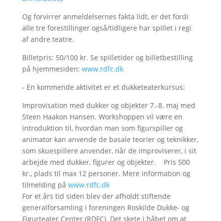
Og forvirrer anmeldelsernes fakta lidt, er det fordi
alle tre forestillinger også/tidligere har spillet i regi
af andre teatre.
Billetpris: 50/100 kr. Se spilletider og billetbestilling
på hjemmesiden:
www.rdfc.dk
- En kommende aktivitet er et dukketeaterkursus:
Improvisation med dukker og objekter 7.-8. maj med
Steen Haakon Hansen. Workshoppen vil være en
introduktion til, hvordan man som figurspiller og
animator kan anvende de basale teorier og teknikker,
som skuespillere anvender, når de improviserer, i sit
arbejde med dukker, figurer og objekter. Pris 500
kr., plads til max 12 personer. Mere information og
tilmelding på
www.rdfc.dk
For et års tid siden blev der afholdt stiftende
generalforsamling i foreningen Roskilde Dukke- og
Figurteater Center (RDFC). Det skete i håbet om at