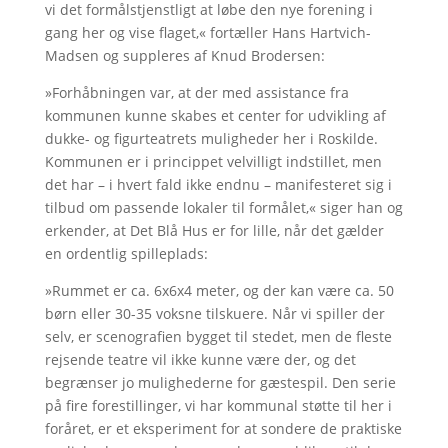
vi det formålstjenstligt at løbe den nye forening i
gang her og vise flaget,« fortæller Hans Hartvich-
Madsen og suppleres af Knud Brodersen:
»Forhåbningen var, at der med assistance fra
kommunen kunne skabes et center for udvikling af
dukke- og figurteatrets muligheder her i Roskilde.
Kommunen er i princippet velvilligt indstillet, men
det har – i hvert fald ikke endnu – manifesteret sig i
tilbud om passende lokaler til formålet,« siger han og
erkender, at Det Blå Hus er for lille, når det gælder
en ordentlig spilleplads:
»Rummet er ca. 6x6x4 meter, og der kan være ca. 50
børn eller 30-35 voksne tilskuere. Når vi spiller der
selv, er scenografien bygget til stedet, men de fleste
rejsende teatre vil ikke kunne være der, og det
begrænser jo mulighederne for gæstespil. Den serie
på fire forestillinger, vi har kommunal støtte til her i
foråret, er et eksperiment for at sondere de praktiske