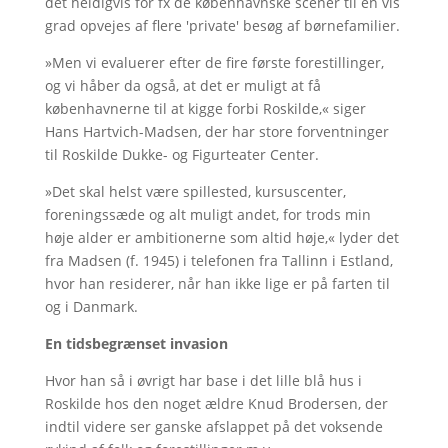
det heldigvis for fx de københavnske scener til en vis
grad opvejes af flere 'private' besøg af børnefamilier.
»Men vi evaluerer efter de fire første forestillinger,
og vi håber da også, at det er muligt at få
københavnerne til at kigge forbi Roskilde,« siger
Hans Hartvich-Madsen, der har store forventninger
til Roskilde Dukke- og Figurteater Center.
»Det skal helst være spillested, kursuscenter,
foreningssæde og alt muligt andet, for trods min
høje alder er ambitionerne som altid høje,« lyder det
fra Madsen (f. 1945) i telefonen fra Tallinn i Estland,
hvor han residerer, når han ikke lige er på farten til
og i Danmark.
En tidsbegrænset invasion
Hvor han så i øvrigt har base i det lille blå hus i
Roskilde hos den noget ældre Knud Brodersen, der
indtil videre ser ganske afslappet på det voksende