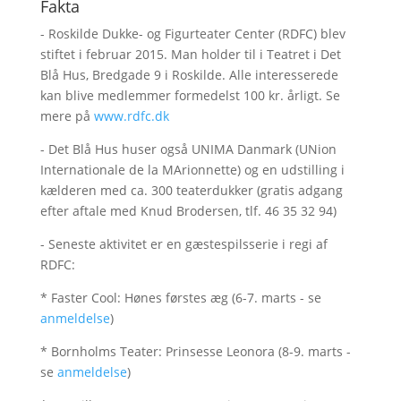
Fakta
- Roskilde Dukke- og Figurteater Center (RDFC) blev
stiftet i februar 2015. Man holder til i Teatret i Det
Blå Hus, Bredgade 9 i Roskilde. Alle interesserede
kan blive medlemmer formedelst 100 kr. årligt. Se
mere på
www.rdfc.dk
- Det Blå Hus huser også UNIMA Danmark (UNion
Internationale de la MArionnette) og en udstilling i
kælderen med ca. 300 teaterdukker (gratis adgang
efter aftale med Knud Brodersen, tlf. 46 35 32 94)
- Seneste aktivitet er en gæstespilsserie i regi af
RDFC:
* Faster Cool: Hønes førstes æg (6-7. marts - se
anmeldelse
)
* Bornholms Teater: Prinsesse Leonora (8-9. marts -
se
anmeldelse
)