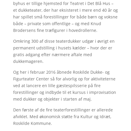
byhus er tillige hjemsted for Teatret i Det Blå Hus –
et dukketeater, der har eksisteret i mere end 40 år og
har spillet små forestillinger for både børn og voksne
både – private som offentlige – og med Knud
Brodersens fine træfigurer i hovedrollerne.
Omkring 300 af disse teaterdukker udgør i øvrigt en
permanent udstilling i husets kælder – hvor der er
gratis adgang efter nærmere aftale med
dukkemageren.
Og her i februar 2016 åbnede Roskilde Dukke- og
Figurteater Center så for alvorlig op for aktiviteterne
ved at lancere en lille gæstespilsserie på fire
forestillinger og indbyde til et kursus i improvisation
med dukker og objekter i starten af maj.
Den første af de fire teaterforestillinger er allerede
afviklet. Med økonomisk støtte fra Kultur og Idræt,
Roskilde Kommune.