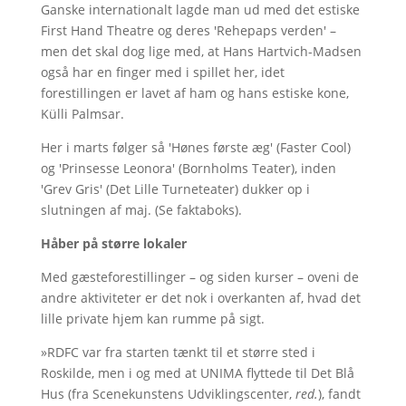
Ganske internationalt lagde man ud med det estiske
First Hand Theatre og deres 'Rehepaps verden' –
men det skal dog lige med, at Hans Hartvich-Madsen
også har en finger med i spillet her, idet
forestillingen er lavet af ham og hans estiske kone,
Külli Palmsar.
Her i marts følger så 'Hønes første æg' (Faster Cool)
og 'Prinsesse Leonora' (Bornholms Teater), inden
'Grev Gris' (Det Lille Turneteater) dukker op i
slutningen af maj. (Se faktaboks).
Håber på større lokaler
Med gæsteforestillinger – og siden kurser – oveni de
andre aktiviteter er det nok i overkanten af, hvad det
lille private hjem kan rumme på sigt.
»RDFC var fra starten tænkt til et større sted i
Roskilde, men i og med at UNIMA flyttede til Det Blå
Hus (fra Scenekunstens Udviklingscenter,
red.
), fandt