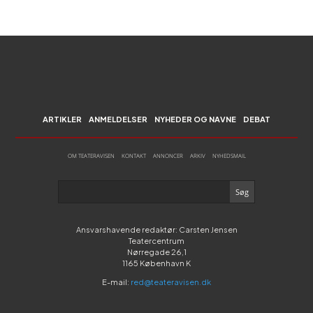
ARTIKLER
ANMELDELSER
NYHEDER OG NAVNE
DEBAT
OM TEATERAVISEN
KONTAKT
ANNONCER
ARKIV
NYHEDSMAIL
Ansvarshavende redaktør: Carsten Jensen
Teatercentrum
Nørregade 26,1
1165 København K
E-mail:
red@teateravisen.dk