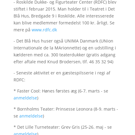
- Roskilde Dukke- og Figurteater Center (RDFC) blev
stiftet i februar 2015. Man holder til i Teatret i Det
Blå Hus, Bredgade 9 i Roskilde. Alle interesserede
kan blive medlemmer formedelst 100 kr. årligt. Se
mere på
www.rdfc.dk
- Det Blå Hus huser også UNIMA Danmark (UNion
Internationale de la MArionnette) og en udstilling i
kælderen med ca. 300 teaterdukker (gratis adgang
efter aftale med Knud Brodersen, tlf. 46 35 32 94)
- Seneste aktivitet er en gæstespilsserie i regi af
RDFC:
* Faster Cool: Hønes førstes æg (6-7. marts - se
anmeldelse
)
* Bornholms Teater: Prinsesse Leonora (8-9. marts -
se
anmeldelse
)
* Det Lille Turneteater: Grev Gris (25-26. maj - se
anmeldelse
)