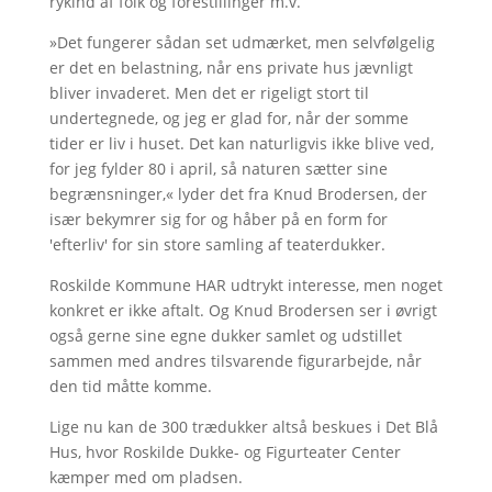
rykind af folk og forestillinger m.v.
»Det fungerer sådan set udmærket, men selvfølgelig
er det en belastning, når ens private hus jævnligt
bliver invaderet. Men det er rigeligt stort til
undertegnede, og jeg er glad for, når der somme
tider er liv i huset. Det kan naturligvis ikke blive ved,
for jeg fylder 80 i april, så naturen sætter sine
begrænsninger,« lyder det fra Knud Brodersen, der
især bekymrer sig for og håber på en form for
'efterliv' for sin store samling af teaterdukker.
Roskilde Kommune HAR udtrykt interesse, men noget
konkret er ikke aftalt. Og Knud Brodersen ser i øvrigt
også gerne sine egne dukker samlet og udstillet
sammen med andres tilsvarende figurarbejde, når
den tid måtte komme.
Lige nu kan de 300 trædukker altså beskues i Det Blå
Hus, hvor Roskilde Dukke- og Figurteater Center
kæmper med om pladsen.