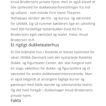
Knud Brodersens private hjem, men er også blevet et
lille spillested for dukketeaterforestillinger fra ind-
og udland - som estiske First Hand Theatres
'Rehepaps verden' (øv.th) - og kursus- og værested
for UNIMA. Og så rummer kælderen lige en udstilling
med 300 forskellige teaterdukker (ned.th) fra
Brodersens eget værksted og teater. Fotos: Knud
Brodersen m.fl.
Et rigtigt dukketeaterhus
Et lille blåmalet hus i Roskilde er blevet hjemsted for
såvel UNIMA Danmark som det nystartede Roskilde
Dukke- og Figurteater Center, der skal fungere som
en slags væksthus for dukke- og figurspillere og et
værested for andre dukketeaterinteresserede. Man
er også begyndt at arrangere faglige kurser og
gæstespil med både danske og udenlandske teatre.
Og det hele foregår i dukkemager Knud Brodersens
private hjem.
Fakta