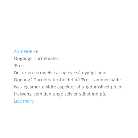
Anmeldelse
Opgang2 Turnéteater
:
'
Pres
'
Det er en fornøjelse at opleve så dygtigt hele
Opgang2 Turnéteater-holdet på ’Pres’ rammer både
lyst- og smertefyldte aspekter af ungdomslivet på en
frekvens, som den unge selv er stillet ind på.
Læs mere