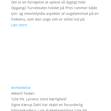
Det er en fornøjelse at opleve så dygtigt hele
Opgang2 Turnéteater-holdet på ’Pres’ rammer både
lyst- og smertefyldte aspekter af ungdomslivet på en
frekvens, som den unge selv er stillet ind på.
Læs mere
Anmeldelse
Akkord Teater
:
'
Lille frk. Larsens store kærlighed
'
Signe Kærup Dahl har skabt en forunderlig
bibliotekarfigur i sin dukkeforestilling ’Lille frk.