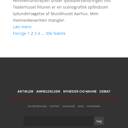
Himmelrumsrejsen under lydteatervandringen hos
Teaterhuset Filuren er en scenografisk opfindsom
lydundersøgelse af Musikhuset Aarhus. Men
menneskevarmen mangler.
Læs mere
Forrige
1
2
3
4
…
306
Næste
ARTIKLER
ANMELDELSER
NYHEDER OG NAVNE
DEBAT
OM TEATERAVISEN
KONTAKT
ANNONCER
ARKIV
NYHEDSMAIL