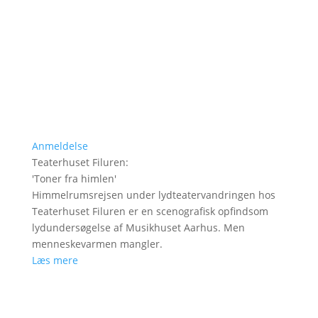
Anmeldelse
Teaterhuset Filuren
:
'
Toner fra himlen
'
Himmelrumsrejsen under lydteatervandringen hos
Teaterhuset Filuren er en scenografisk opfindsom
lydundersøgelse af Musikhuset Aarhus. Men
menneskevarmen mangler.
Læs mere