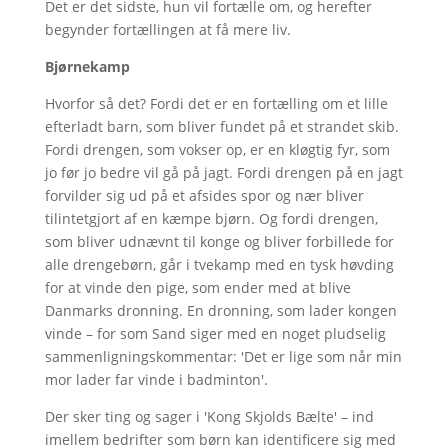
Det er det sidste, hun vil fortælle om, og herefter
begynder fortællingen at få mere liv.
Bjørnekamp
Hvorfor så det? Fordi det er en fortælling om et lille
efterladt barn, som bliver fundet på et strandet skib.
Fordi drengen, som vokser op, er en kløgtig fyr, som
jo før jo bedre vil gå på jagt. Fordi drengen på en jagt
forvilder sig ud på et afsides spor og nær bliver
tilintetgjort af en kæmpe bjørn. Og fordi drengen,
som bliver udnævnt til konge og bliver forbillede for
alle drengebørn, går i tvekamp med en tysk høvding
for at vinde den pige, som ender med at blive
Danmarks dronning. En dronning, som lader kongen
vinde – for som Sand siger med en noget pludselig
sammenligningskommentar: 'Det er lige som når min
mor lader far vinde i badminton'.
Der sker ting og sager i 'Kong Skjolds Bælte' – ind
imellem bedrifter som børn kan identificere sig med