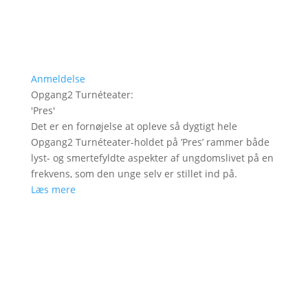
Anmeldelse
Opgang2 Turnéteater
:
'
Pres
'
Det er en fornøjelse at opleve så dygtigt hele
Opgang2 Turnéteater-holdet på ’Pres’ rammer både
lyst- og smertefyldte aspekter af ungdomslivet på en
frekvens, som den unge selv er stillet ind på.
Læs mere