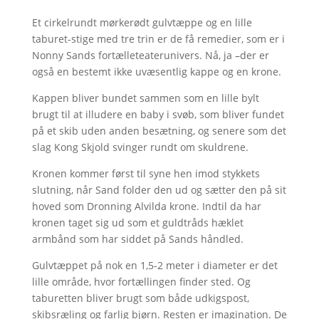
Et cirkelrundt mørkerødt gulvtæppe og en lille
taburet-stige med tre trin er de få remedier, som er i
Nonny Sands fortælleteaterunivers. Nå, ja –der er
også en bestemt ikke uvæsentlig kappe og en krone.
Kappen bliver bundet sammen som en lille bylt
brugt til at illudere en baby i svøb, som bliver fundet
på et skib uden anden besætning, og senere som det
slag Kong Skjold svinger rundt om skuldrene.
Kronen kommer først til syne hen imod stykkets
slutning, når Sand folder den ud og sætter den på sit
hoved som Dronning Alvilda krone. Indtil da har
kronen taget sig ud som et guldtråds hæklet
armbånd som har siddet på Sands håndled.
Gulvtæppet på nok en 1,5-2 meter i diameter er det
lille område, hvor fortællingen finder sted. Og
taburetten bliver brugt som både udkigspost,
skibsræling og farlig bjørn. Resten er imagination. De