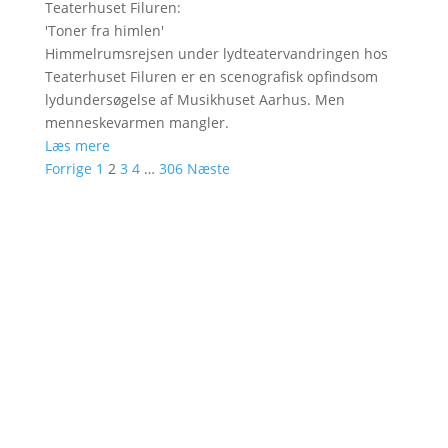
Teaterhuset Filuren
:
'
Toner fra himlen
'
Himmelrumsrejsen under lydteatervandringen hos
Teaterhuset Filuren er en scenografisk opfindsom
lydundersøgelse af Musikhuset Aarhus. Men
menneskevarmen mangler.
Læs mere
Forrige
1
2
3
4
…
306
Næste