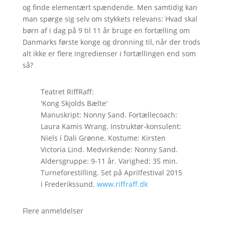
og finde elementært spændende. Men samtidig kan
man spørge sig selv om stykkets relevans: Hvad skal
børn af i dag på 9 til 11 år bruge en fortælling om
Danmarks første konge og dronning til, når der trods
alt ikke er flere ingredienser i fortællingen end som
så?
Teatret RiffRaff:
'Kong Skjolds Bælte'
Manuskript: Nonny Sand. Fortællecoach:
Laura Kamis Wrang. Instruktør-konsulent:
Niels í Dali Grønne. Kostume: Kirsten
Victoria Lind. Medvirkende: Nonny Sand.
Aldersgruppe: 9-11 år. Varighed: 35 min.
Turneforestilling. Set på Aprilfestival 2015
i Frederikssund.
www.riffraff.dk
Flere anmeldelser