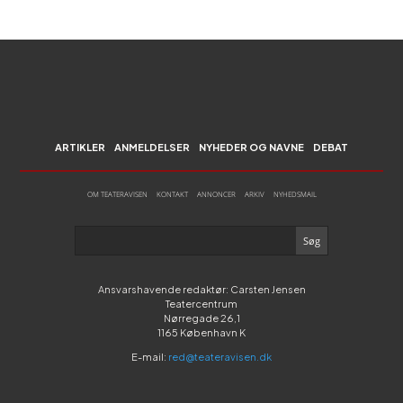
ARTIKLER
ANMELDELSER
NYHEDER OG NAVNE
DEBAT
OM TEATERAVISEN
KONTAKT
ANNONCER
ARKIV
NYHEDSMAIL
Ansvarshavende redaktør: Carsten Jensen
Teatercentrum
Nørregade 26,1
1165 København K
E-mail:
red@teateravisen.dk