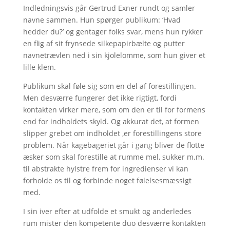
Indledningsvis går Gertrud Exner rundt og samler
navne sammen. Hun spørger publikum: ‘Hvad
hedder du?’ og gentager folks svar, mens hun rykker
en flig af sit frynsede silkepapirbælte og putter
navnetrævlen ned i sin kjolelomme, som hun giver et
lille klem.
Publikum skal føle sig som en del af forestillingen.
Men desværre fungerer det ikke rigtigt, fordi
kontakten virker mere, som om den er til for formens
end for indholdets skyld. Og akkurat det, at formen
slipper grebet om indholdet ,er forestillingens store
problem. Når kagebageriet går i gang bliver de flotte
æsker som skal forestille at rumme mel, sukker m.m.
til abstrakte hylstre frem for ingredienser vi kan
forholde os til og forbinde noget følelsesmæssigt
med.
I sin iver efter at udfolde et smukt og anderledes
rum mister den kompetente duo desværre kontakten