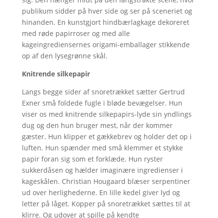
publikum sidder på hver side og ser på sceneriet og
hinanden. En kunstgjort hindbærlagkage dekoreret
med røde papirroser og med alle
kageingrediensernes origami-emballager stikkende
op af den lysegrønne skål.
Knitrende silkepapir
Langs begge sider af snoretrækket sætter Gertrud
Exner små foldede fugle i bløde bevægelser. Hun
viser os med knitrende silkepapirs-lyde sin yndlings
dug og den hun bruger mest, når der kommer
gæster. Hun klipper et gækkebrev og holder det op i
luften. Hun spænder med små klemmer et stykke
papir foran sig som et forklæde. Hun ryster
sukkerdåsen og hælder imaginære ingredienser i
kageskålen. Christian Hougaard blæser serpentiner
ud over herlighederne. En lille kedel giver lyd og
letter på låget. Kopper på snoretrækket sættes til at
klirre. Og udover at spille på kendte