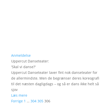
Anmeldelse
Uppercut Danseteater
:
'
Skal vi danse?
'
Uppercut Danseteater laver fint nok danseteater for
de allermindste. Men de begrænser deres koreografi
til det næsten dagligdags – og så er dans ikke helt så
sjov
Læs mere
Forrige
1
…
304
305
306