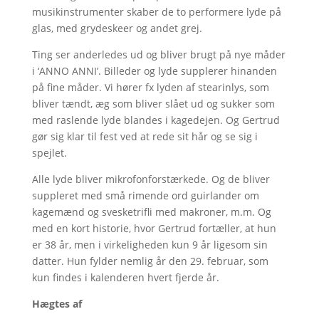
musikinstrumenter skaber de to performere lyde på
glas, med grydeskeer og andet grej.
Ting ser anderledes ud og bliver brugt på nye måder
i ‘ANNO ANNI’. Billeder og lyde supplerer hinanden
på fine måder. Vi hører fx lyden af stearinlys, som
bliver tændt, æg som bliver slået ud og sukker som
med raslende lyde blandes i kagedejen. Og Gertrud
gør sig klar til fest ved at rede sit hår og se sig i
spejlet.
Alle lyde bliver mikrofonforstærkede. Og de bliver
suppleret med små rimende ord guirlander om
kagemænd og svesketrifli med makroner, m.m. Og
med en kort historie, hvor Gertrud fortæller, at hun
er 38 år, men i virkeligheden kun 9 år ligesom sin
datter. Hun fylder nemlig år den 29. februar, som
kun findes i kalenderen hvert fjerde år.
Hægtes af