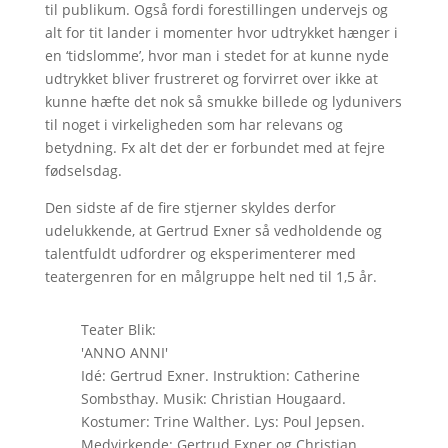
til publikum. Også fordi forestillingen undervejs og
alt for tit lander i momenter hvor udtrykket hænger i
en ‘tidslomme’, hvor man i stedet for at kunne nyde
udtrykket bliver frustreret og forvirret over ikke at
kunne hæfte det nok så smukke billede og lydunivers
til noget i virkeligheden som har relevans og
betydning. Fx alt det der er forbundet med at fejre
fødselsdag.
Den sidste af de fire stjerner skyldes derfor
udelukkende, at Gertrud Exner så vedholdende og
talentfuldt udfordrer og eksperimenterer med
teatergenren for en målgruppe helt ned til 1,5 år.
Teater Blik:
'ANNO ANNI'
Idé: Gertrud Exner. Instruktion: Catherine
Sombsthay. Musik: Christian Hougaard.
Kostumer: Trine Walther. Lys: Poul Jepsen.
Medvirkende: Gertrud Exner og Christian