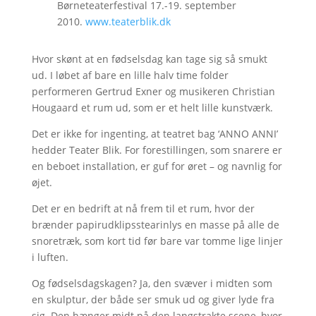
Børneteaterfestival 17.-19. september
2010.
www.teaterblik.dk
Hvor skønt at en fødselsdag kan tage sig så smukt
ud. I løbet af bare en lille halv time folder
performeren Gertrud Exner og musikeren Christian
Hougaard et rum ud, som er et helt lille kunstværk.
Det er ikke for ingenting, at teatret bag ‘ANNO ANNI’
hedder Teater Blik. For forestillingen, som snarere er
en beboet installation, er guf for øret – og navnlig for
øjet.
Det er en bedrift at nå frem til et rum, hvor der
brænder papirudklipsstearinlys en masse på alle de
snoretræk, som kort tid før bare var tomme lige linjer
i luften.
Og fødselsdagskagen? Ja, den svæver i midten som
en skulptur, der både ser smuk ud og giver lyde fra
sig. Den hænger midt på den langstrakte scene, hvor