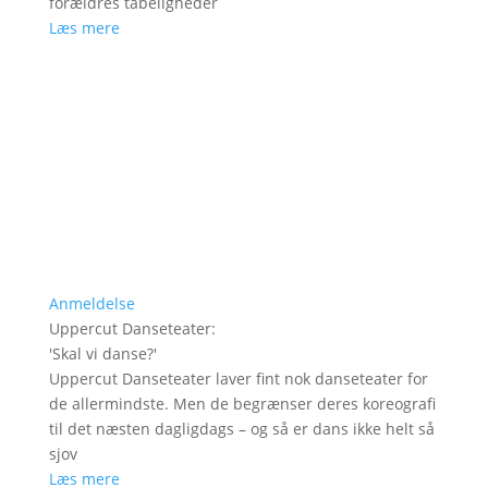
forældres tåbeligheder
Læs mere
Anmeldelse
Uppercut Danseteater
:
'
Skal vi danse?
'
Uppercut Danseteater laver fint nok danseteater for
de allermindste. Men de begrænser deres koreografi
til det næsten dagligdags – og så er dans ikke helt så
sjov
Læs mere