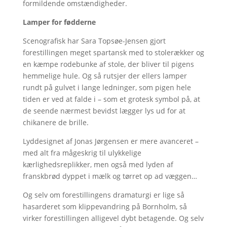
formildende omstændigheder.
Lamper for fødderne
Scenografisk har Sara Topsøe-Jensen gjort
forestillingen meget spartansk med to stolerækker og
en kæmpe rodebunke af stole, der bliver til pigens
hemmelige hule. Og så rutsjer der ellers lamper
rundt på gulvet i lange ledninger, som pigen hele
tiden er ved at falde i – som et grotesk symbol på, at
de seende nærmest bevidst lægger lys ud for at
chikanere de brille.
Lyddesignet af Jonas Jørgensen er mere avanceret –
med alt fra mågeskrig til ulykkelige
kærlighedsreplikker, men også med lyden af
franskbrød dyppet i mælk og tørret op ad væggen…
Og selv om forestillingens dramaturgi er lige så
hasarderet som klippevandring på Bornholm, så
virker forestillingen alligevel dybt betagende. Og selv