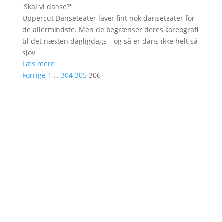
'
Skal vi danse?
'
Uppercut Danseteater laver fint nok danseteater for
de allermindste. Men de begrænser deres koreografi
til det næsten dagligdags – og så er dans ikke helt så
sjov
Læs mere
Forrige
1
…
304
305
306