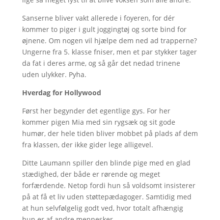
Sanserne bliver vakt allerede i foyeren, for dér
kommer to piger i gult joggingtøj og sorte bind for
øjnene. Om nogen vil hjælpe dem ned ad trapperne?
Ungerne fra 5. klasse fniser, men et par stykker tager
da fat i deres arme, og så går det nedad trinene
uden ulykker. Pyha.
Hverdag for Hollywood
Først her begynder det egentlige gys. For her
kommer pigen Mia med sin rygsæk og sit gode
humør, der hele tiden bliver mobbet på plads af dem
fra klassen, der ikke gider lege alligevel.
Ditte Laumann spiller den blinde pige med en glad
stædighed, der både er rørende og meget
forfærdende. Netop fordi hun så voldsomt insisterer
på at få et liv uden støttepædagoger. Samtidig med
at hun selvfølgelig godt ved, hvor totalt afhængig
hun er af andre mennesker.