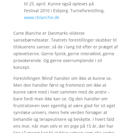
til 25. april. Kunne også opleves på
Festival 2010 i Esbjerg. Turneforestilling.
www.cblanche.dk
Carte Blanche er Danmarks vildeste
sansebørneteater. Teatrets forestillinger skubber til
tilskuerens sanser, så de i lang tid efter er præget af
oplevelserne. Gerne fysisk, gerne interaktivt, gerne
provokerende. Og gerne overrumplende i sit
koncept.
Forestillingen ’Blind’ handler om ikke at kunne se.
Men den handler først og fremmest om ikke at
kunne være med i livet sammen med de andre –
bare fordi man ikke kan se. Og den handler om
frustrationen over egentlig at være glad for sit eget
synsløse univers, mens hele verden forsøger at
behandle og terapeutisere og beskytte. I hvert fald
ens mor, når man selv er en pige på 15 år, der har
lige så meget lyst til at blive voksen som alle andre.