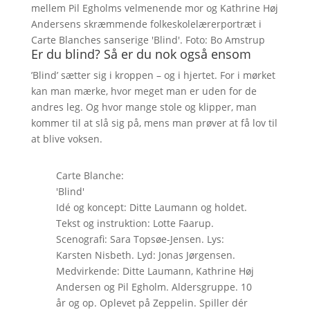
mellem Pil Egholms velmenende mor og Kathrine Høj
Andersens skræmmende folkeskolelærerportræt i
Carte Blanches sanserige 'Blind'. Foto: Bo Amstrup
Er du blind? Så er du nok også ensom
’Blind’ sætter sig i kroppen – og i hjertet. For i mørket
kan man mærke, hvor meget man er uden for de
andres leg. Og hvor mange stole og klipper, man
kommer til at slå sig på, mens man prøver at få lov til
at blive voksen.
Carte Blanche:
'Blind'
Idé og koncept: Ditte Laumann og holdet.
Tekst og instruktion: Lotte Faarup.
Scenografi: Sara Topsøe-Jensen. Lys:
Karsten Nisbeth. Lyd: Jonas Jørgensen.
Medvirkende: Ditte Laumann, Kathrine Høj
Andersen og Pil Egholm. Aldersgruppe. 10
år og op. Oplevet på Zeppelin. Spiller dér