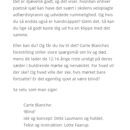
Det er djævelsk godt, og det viser, hvordan enhver
poetisk sjæl kan have det svært i skolens veloplagte
adfærdstyranni og udvidede rummelighed. Og hvis
du så endda også er handicappet? Glem det. Så kan
du lige så godt kaste dig ud fra en klippe med det
samme.
Eller kan du? Og får du lov til det? Carte Blanches
forestilling stiller store spørgsmål om liv og død,
mens de lader de 12-16 årige riste uroligt på deres
sæder i buldrende mørke og nervøsitet. For hvad vil
der ske? Og hvad ville der ske, hvis mørket bare
fortsatte? Er det egentlig sjovt at være blind?
Se selv, som man siger.
Carte Blanche:
'Blind'
Idé og koncept: Ditte Laumann og holdet.
Tekst og instruktion: Lotte Faarup.