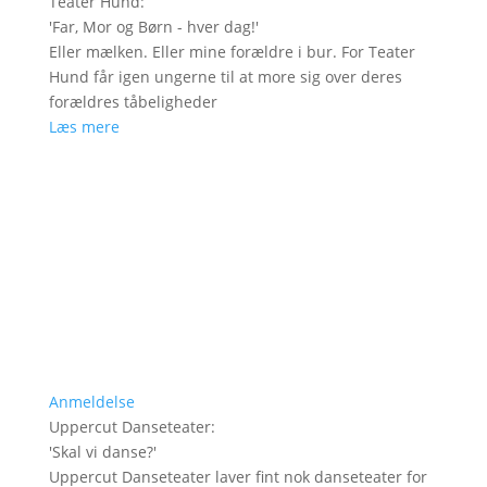
Teater Hund
:
'
Far, Mor og Børn - hver dag!
'
Eller mælken. Eller mine forældre i bur. For Teater
Hund får igen ungerne til at more sig over deres
forældres tåbeligheder
Læs mere
Anmeldelse
Uppercut Danseteater
:
'
Skal vi danse?
'
Uppercut Danseteater laver fint nok danseteater for