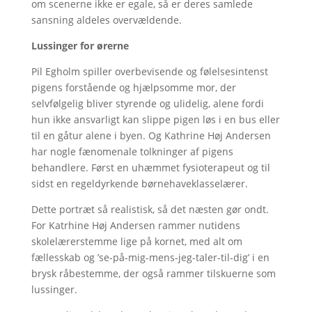
om scenerne ikke er egale, så er deres samlede
sansning aldeles overvældende.
Lussinger for ørerne
Pil Egholm spiller overbevisende og følelsesintenst
pigens forstående og hjælpsomme mor, der
selvfølgelig bliver styrende og ulidelig, alene fordi
hun ikke ansvarligt kan slippe pigen løs i en bus eller
til en gåtur alene i byen. Og Kathrine Høj Andersen
har nogle fænomenale tolkninger af pigens
behandlere. Først en uhæmmet fysioterapeut og til
sidst en regeldyrkende børnehaveklasselærer.
Dette portræt så realistisk, så det næsten gør ondt.
For Katrhine Høj Andersen rammer nutidens
skolelærerstemme lige på kornet, med alt om
fællesskab og ’se-på-mig-mens-jeg-taler-til-dig’ i en
brysk råbestemme, der også rammer tilskuerne som
lussinger.