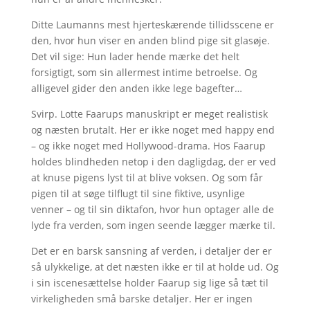
Ditte Laumanns mest hjerteskærende tillidsscene er
den, hvor hun viser en anden blind pige sit glasøje.
Det vil sige: Hun lader hende mærke det helt
forsigtigt, som sin allermest intime betroelse. Og
alligevel gider den anden ikke lege bagefter…
Svirp. Lotte Faarups manuskript er meget realistisk
og næsten brutalt. Her er ikke noget med happy end
– og ikke noget med Hollywood-drama. Hos Faarup
holdes blindheden netop i den dagligdag, der er ved
at knuse pigens lyst til at blive voksen. Og som får
pigen til at søge tilflugt til sine fiktive, usynlige
venner – og til sin diktafon, hvor hun optager alle de
lyde fra verden, som ingen seende lægger mærke til.
Det er en barsk sansning af verden, i detaljer der er
så ulykkelige, at det næsten ikke er til at holde ud. Og
i sin iscenesættelse holder Faarup sig lige så tæt til
virkeligheden små barske detaljer. Her er ingen