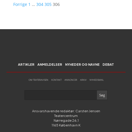
Forrige
1
…
304
305
306
ARTIKLER
ANMELDELSER
NYHEDER OG NAVNE
DEBAT
OM TEATERAVISEN
KONTAKT
ANNONCER
ARKIV
NYHEDSMAIL
Ansvarshavende redaktør: Carsten Jensen
Teatercentrum
Nørregade 26,1
1165 København K