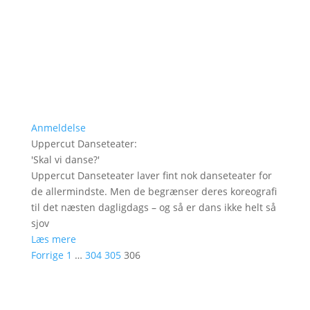
Anmeldelse
Uppercut Danseteater
:
'
Skal vi danse?
'
Uppercut Danseteater laver fint nok danseteater for
de allermindste. Men de begrænser deres koreografi
til det næsten dagligdags – og så er dans ikke helt så
sjov
Læs mere
Forrige
1
…
304
305
306