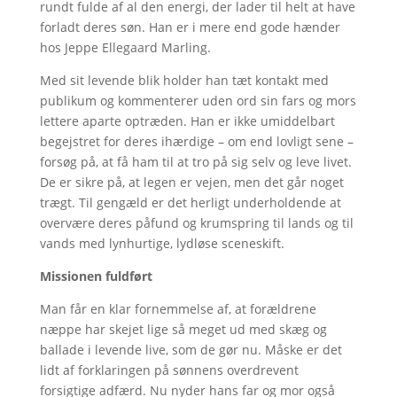
rundt fulde af al den energi, der lader til helt at have
forladt deres søn. Han er i mere end gode hænder
hos Jeppe Ellegaard Marling.
Med sit levende blik holder han tæt kontakt med
publikum og kommenterer uden ord sin fars og mors
lettere aparte optræden. Han er ikke umiddelbart
begejstret for deres ihærdige – om end lovligt sene –
forsøg på, at få ham til at tro på sig selv og leve livet.
De er sikre på, at legen er vejen, men det går noget
trægt. Til gengæld er det herligt underholdende at
overvære deres påfund og krumspring til lands og til
vands med lynhurtige, lydløse sceneskift.
Missionen fuldført
Man får en klar fornemmelse af, at forældrene
næppe har skejet lige så meget ud med skæg og
ballade i levende live, som de gør nu. Måske er det
lidt af forklaringen på sønnens overdrevent
forsigtige adfærd. Nu nyder hans far og mor også