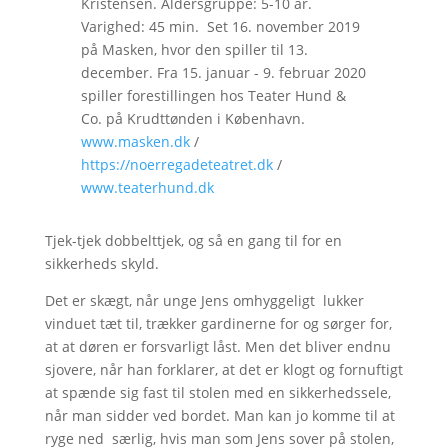
Kristensen. Aldersgruppe: 5-10 år.
Varighed: 45 min. Set 16. november 2019
på Masken, hvor den spiller til 13.
december. Fra 15. januar - 9. februar 2020
spiller forestillingen hos Teater Hund &
Co. på Krudttønden i København.
www.masken.dk
/
https://noerregadeteatret.dk
/
www.teaterhund.dk
Tjek-tjek dobbelttjek, og så en gang til for en
sikkerheds skyld.
Det er skægt, når unge Jens omhyggeligt lukker
vinduet tæt til, trækker gardinerne for og sørger for,
at at døren er forsvarligt låst. Men det bliver endnu
sjovere, når han forklarer, at det er klogt og fornuftigt
at spænde sig fast til stolen med en sikkerhedssele,
når man sidder ved bordet. Man kan jo komme til at
ryge ned særlig, hvis man som Jens sover på stolen,