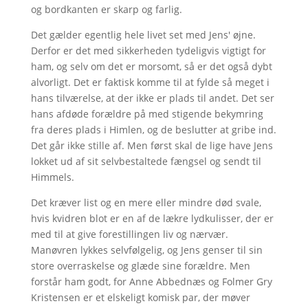
og bordkanten er skarp og farlig.
Det gælder egentlig hele livet set med Jens' øjne.
Derfor er det med sikkerheden tydeligvis vigtigt for
ham, og selv om det er morsomt, så er det også dybt
alvorligt. Det er faktisk komme til at fylde så meget i
hans tilværelse, at der ikke er plads til andet. Det ser
hans afdøde forældre på med stigende bekymring
fra deres plads i Himlen, og de beslutter at gribe ind.
Det går ikke stille af. Men først skal de lige have Jens
lokket ud af sit selvbestaltede fængsel og sendt til
Himmels.
Det kræver list og en mere eller mindre død svale,
hvis kvidren blot er en af de lækre lydkulisser, der er
med til at give forestillingen liv og nærvær.
Manøvren lykkes selvfølgelig, og Jens genser til sin
store overraskelse og glæde sine forældre. Men
forstår ham godt, for Anne Abbednæs og Folmer Gry
Kristensen er et elskeligt komisk par, der møver