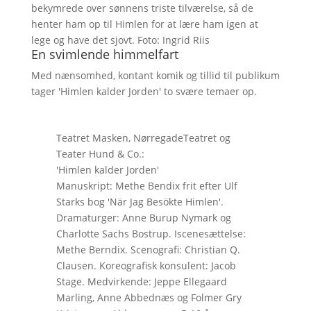
bekymrede over sønnens triste tilværelse, så de
henter ham op til Himlen for at lære ham igen at
lege og have det sjovt. Foto: Ingrid Riis
En svimlende himmelfart
Med nænsomhed, kontant komik og tillid til publikum
tager 'Himlen kalder Jorden' to svære temaer op.
Teatret Masken, NørregadeTeatret og
Teater Hund & Co.:
'Himlen kalder Jorden'
Manuskript: Methe Bendix frit efter Ulf
Starks bog 'När Jag Besökte Himlen'.
Dramaturger: Anne Burup Nymark og
Charlotte Sachs Bostrup. Iscenesættelse:
Methe Berndix. Scenografi: Christian Q.
Clausen. Koreografisk konsulent: Jacob
Stage. Medvirkende: Jeppe Ellegaard
Marling, Anne Abbednæs og Folmer Gry