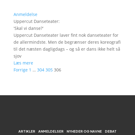
Anmeldelse
Uppercut Danseteater
:
'
Skal vi danse?
'
Uppercut Danseteater laver fint nok danseteater for
de allermindste. Men de begrænser deres koreografi
til det næsten dagligdags – og så er dans ikke helt så
sjov
Læs mere
Forrige
1
…
304
305
306
ARTIKLER
ANMELDELSER
NYHEDER OG NAVNE
DEBAT