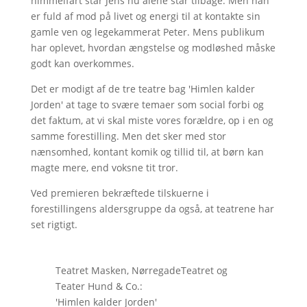
himmelfart står Jens nu alene står tilbage. Men han
er fuld af mod på livet og energi til at kontakte sin
gamle ven og legekammerat Peter. Mens publikum
har oplevet, hvordan ængstelse og modløshed måske
godt kan overkommes.
Det er modigt af de tre teatre bag 'Himlen kalder
Jorden' at tage to svære temaer som social forbi og
det faktum, at vi skal miste vores forældre, op i en og
samme forestilling. Men det sker med stor
nænsomhed, kontant komik og tillid til, at børn kan
magte mere, end voksne tit tror.
Ved premieren bekræftede tilskuerne i
forestillingens aldersgruppe da også, at teatrene har
set rigtigt.
Teatret Masken, NørregadeTeatret og
Teater Hund & Co.:
'Himlen kalder Jorden'