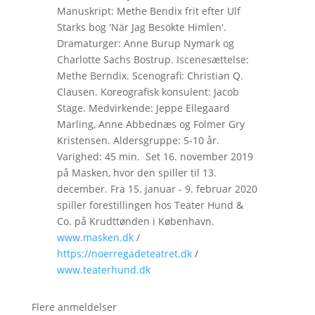
Manuskript: Methe Bendix frit efter Ulf
Starks bog 'När Jag Besökte Himlen'.
Dramaturger: Anne Burup Nymark og
Charlotte Sachs Bostrup. Iscenesættelse:
Methe Berndix. Scenografi: Christian Q.
Clausen. Koreografisk konsulent: Jacob
Stage. Medvirkende: Jeppe Ellegaard
Marling, Anne Abbednæs og Folmer Gry
Kristensen. Aldersgruppe: 5-10 år.
Varighed: 45 min. Set 16. november 2019
på Masken, hvor den spiller til 13.
december. Fra 15. januar - 9. februar 2020
spiller forestillingen hos Teater Hund &
Co. på Krudttønden i København.
www.masken.dk
/
https://noerregadeteatret.dk
/
www.teaterhund.dk
Flere anmeldelser