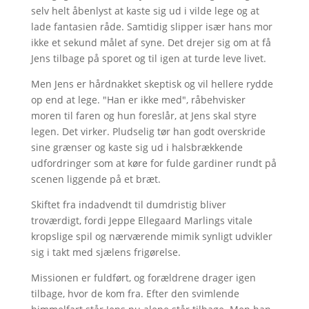
selv helt åbenlyst at kaste sig ud i vilde lege og at
lade fantasien råde. Samtidig slipper især hans mor
ikke et sekund målet af syne. Det drejer sig om at få
Jens tilbage på sporet og til igen at turde leve livet.
Men Jens er hårdnakket skeptisk og vil hellere rydde
op end at lege. "Han er ikke med", råbehvisker
moren til faren og hun foreslår, at Jens skal styre
legen. Det virker. Pludselig tør han godt overskride
sine grænser og kaste sig ud i halsbrækkende
udfordringer som at køre for fulde gardiner rundt på
scenen liggende på et bræt.
Skiftet fra indadvendt til dumdristig bliver
troværdigt, fordi Jeppe Ellegaard Marlings vitale
kropslige spil og nærværende mimik synligt udvikler
sig i takt med sjælens frigørelse.
Missionen er fuldført, og forældrene drager igen
tilbage, hvor de kom fra. Efter den svimlende